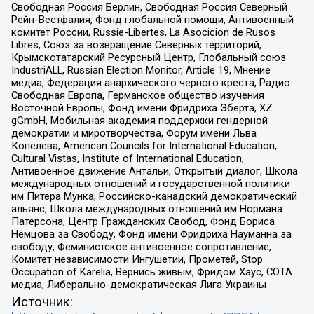
Свободная Россия Берлин, Свободная Россия Северный
Рейн-Вестфалия, Фонд глобальной помощи, Антивоенный
комитет России, Russie-Libertes, La Asocicion de Rusos
Libres, Союз за возвращение Северных территорий,
Крымскотатарский Ресурсный Центр, Глобальный союз
IndustriALL, Russian Election Monitor, Article 19, Мнение
медиа, Федерация анархического черного креста, Радио
Свободная Европа, Германское общество изучения
Восточной Европы, Фонд имени Фридриха Эберта, XZ
gGmbH, Мобильная академия поддержки гендерной
демократии и миротворчества, Форум имени Льва
Копелева, American Councils for International Education,
Cultural Vistas, Institute of International Education,
Антивоенное движение Антальи, Открытый диалог, Школа
международных отношений и государственной политики
им Питера Мунка, Российско-канадский демократический
альянс, Школа международных отношений им Нормана
Патерсона, Центр Гражданских Свобод, Фонд Бориса
Немцова за Свободу, Фонд имени Фридриха Науманна за
свободу, Феминистское антивоенное сопротивление,
Комитет независимости Ингушетии, Прометей, Stop
Occupation of Karelia, Вернись живым, Фридом Хаус, СОТА
медиа, Либерально-демократическая Лига Украины
Источник: