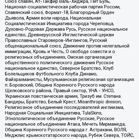
Союз славян, Ат-Такфир Валь-Хиджра, Пит Буль,
Национал-социалистическая рабочая партия России,
Славянский союз, Формат-18, Благородный Орден
Дьявола, Армия воли народа, Национальная
Социалистическая Инициатива города Череповца,
Духовно-Родовая Держава Русь, Русское национальное
единство, Древнерусской Инглистической церкви
Православных Староверов-Инглингов, Русский
общенациональный союз, Движение против нелегальной
иммиграции, Кровь и Честь, О свободе совести и о
религиозных объединениях, Омская организация
общественного политического движения Русское
национальное единство, Северное Братство, Клуб
Болельщиков Футбольного Клуба Динамо,
Файзрахманисты, Мусульманская религиозная организация
п. Боровский, Община Коренного Русского народа
Щелковского района, Правый сектор, УНА - УНСО,
Украинская повстанческая армия, Тризуб им. Степана
Бандеры, Братство, Белый Крест, Misanthropic division,
Религиозное объединение последователей инглиизма,
Народная Социальная Инициатива, TulaSkins,
Этнополитическое объединение Русские, Русское
национальное объединение Атака, Мечеть Мирмамеда,
Община Коренного Русского народа г. Астрахани, ВОЛЯ,
Меджлис крымскотатарского народа, Рубеж Севера, ТОЙС,