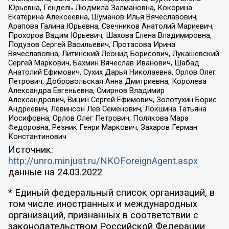
Юрьевна, Гендель Людмила Залмановна, Кокорина
Екатерина Алексеевна, Шуманов Илья Вячеславович,
Арапова Галина Юрьевна, Свечников Анатолий Мариевич,
Прохоров Вадим Юрьевич, Шахова Елена Владимировна,
Подузов Сергей Васильевич, Протасова Ирина
Вячеславовна, Литинский Леонид Борисович, Лукашевский
Сергей Маркович, Бахмин Вячеслав Иванович, Шабад
Анатолий Ефимович, Сухих Дарья Николаевна, Орлов Олег
Петрович, Добровольская Анна Дмитриевна, Королева
Александра Евгеньевна, Смирнов Владимир
Александрович, Вицин Сергей Ефимович, Золотухин Борис
Андреевич, Левинсон Лев Семенович, Локшина Татьяна
Иосифовна, Орлов Олег Петрович, Полякова Мара
Федоровна, Резник Генри Маркович, Захаров Герман
Константинович
Источник:
http://unro.minjust.ru/NKOForeignAgent.aspx
данные на
24.03.2022
* Единый федеральный список организаций, в
том числе иностранных и международных
организаций, признанных в соответствии с
законодательством Российской Федерации