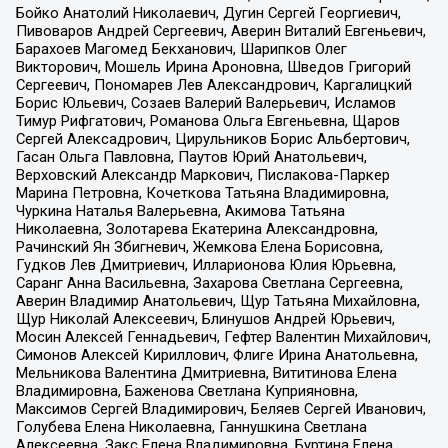
Бойко Анатолий Николаевич, Дугин Сергей Георгиевич,
Пивоваров Андрей Сергеевич, Аверин Виталий Евгеньевич,
Барахоев Магомед Бекханович, Шарипков Олег
Викторович, Мошель Ирина Ароновна, Шведов Григорий
Сергеевич, Пономарев Лев Александрович, Каргалицкий
Борис Юльевич, Созаев Валерий Валерьевич, Исламов
Тимур Рифгатович, Романова Ольга Евгеньевна, Щаров
Сергей Алексадрович, Цирульников Борис Альбертович,
Гасан Ольга Павловна, Паутов Юрий Анатольевич,
Верховский Александр Маркович, Пислакова-Паркер
Марина Петровна, Кочеткова Татьяна Владимировна,
Чуркина Наталья Валерьевна, Акимова Татьяна
Николаевна, Золотарева Екатерина Александровна,
Рачинский Ян Збигневич, Жемкова Елена Борисовна,
Гудков Лев Дмитриевич, Илларионова Юлия Юрьевна,
Саранг Анна Васильевна, Захарова Светлана Сергеевна,
Аверин Владимир Анатольевич, Щур Татьяна Михайловна,
Щур Николай Алексеевич, Блинушов Андрей Юрьевич,
Мосин Алексей Геннадьевич, Гефтер Валентин Михайлович,
Симонов Алексей Кириллович, Флиге Ирина Анатольевна,
Мельникова Валентина Дмитриевна, Вититинова Елена
Владимировна, Баженова Светлана Куприяновна,
Максимов Сергей Владимирович, Беляев Сергей Иванович,
Голубева Елена Николаевна, Ганнушкина Светлана
Алексеевна, Закс Елена Владимировна, Буртина Елена