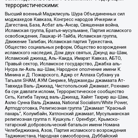
террористическими:
Высший военный Маджлисуль Шура Объединенных сил
моджахедов Кавказа, Конгресс народов Ичкерии и
Дагестана, База, Асбат аль-Ансар, Священная война,
Исламская группа, Братья-мусульмане, Партия исламского
освобождения, Лашкар-И-Тайба, Исламская группа,
Движение Талибан, Исламская партия Туркестана,
Общество социальных реформ, Общество возрождения
исламского наследия, Дом двух святых, Джунд аш-Шам,
Исламский джихад, Аль-Каида, Имарат Кавказ, АБТО,
Правый сектор, Исламское государство, Джабха аль-
Нусра ли-Ахль аш-Шам, Народное ополчение имени К.
Минина и Д. Пожарского, Аджр от Аллаха Субхану уа
Тагьаля SHAM, АУМ Синрике, Муджахеды джамаата Ат-
Тавхида Валь-Джихад, Чистопольский Джамаат, Рохнамо
ба суи давлати исломи, Террористическое сообщество
Сеть, Катиба Таухид валь-Джихад, Хайят Тахрир аш-Шам,
Ахлю Сунна Валь Джамаа, National Socialism/White Power,
Артподготовка, Религиозная группа “Джамаат “Красный
пахарь”, Колумбайн, Хатлонский джамаат, Мусульманская
религиозная группа п. Кушкуль г. Оренбург, Крымско-
татарский добровольческий батальон имени Номана
Челебиджихана, Азов, Партия исламского возрождения
Таджикистана, Народная самооборона, Дуббайский