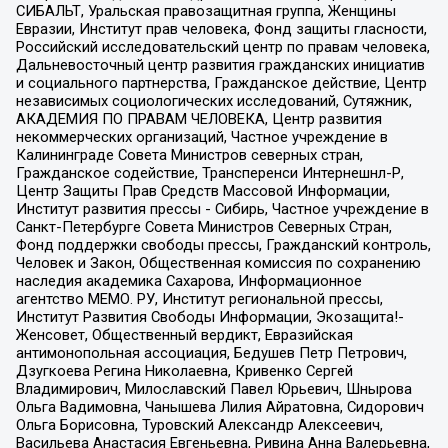
СИБАЛЬТ, Уральская правозащитная группа, Женщины
Евразии, Институт прав человека, Фонд защиты гласности,
Российский исследовательский центр по правам человека,
Дальневосточный центр развития гражданских инициатив
и социального партнерства, Гражданское действие, Центр
независимых социологических исследований, Сутяжник,
АКАДЕМИЯ ПО ПРАВАМ ЧЕЛОВЕКА, Центр развития
некоммерческих организаций, Частное учреждение в
Калининграде Совета Министров северных стран,
Гражданское содействие, Трансперенси Интернешнл-Р,
Центр Защиты Прав Средств Массовой Информации,
Институт развития прессы - Сибирь, Частное учреждение в
Санкт-Петербурге Совета Министров Северных Стран,
Фонд поддержки свободы прессы, Гражданский контроль,
Человек и Закон, Общественная комиссия по сохранению
наследия академика Сахарова, Информационное
агентство МЕМО. РУ, Институт региональной прессы,
Институт Развития Свободы Информации, Экозащита!-
Женсовет, Общественный вердикт, Евразийская
антимонопольная ассоциация, Бедушев Петр Петрович,
Дзугкоева Регина Николаевна, Кривенко Сергей
Владимирович, Милославский Павел Юрьевич, Шнырова
Ольга Вадимовна, Чанышева Лилия Айратовна, Сидорович
Ольга Борисовна, Туровский Александр Алексеевич,
Васильева Анастасия Евгеньевна, Ривина Анна Валерьевна,