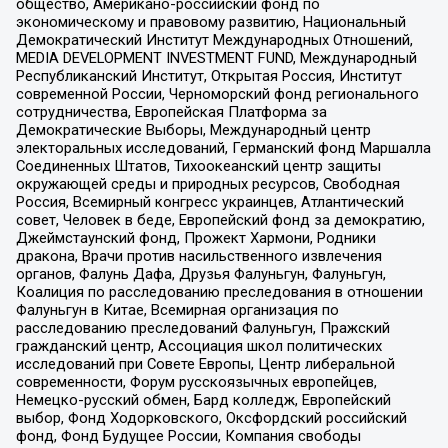
общество, Американо-российский фонд по
экономическому и правовому развитию, Национальный
Демократический Институт Международных Отношений,
MEDIA DEVELOPMENT INVESTMENT FUND, Международный
Республиканский Институт, Открытая Россия, Институт
современной России, Черноморский фонд регионального
сотрудничества, Европейская Платформа за
Демократические Выборы, Международный центр
электоральных исследований, Германский фонд Маршалла
Соединенных Штатов, Тихоокеанский центр защиты
окружающей среды и природных ресурсов, Свободная
Россия, Всемирный конгресс украинцев, Атлантический
совет, Человек в беде, Европейский фонд за демократию,
Джеймстаунский фонд, Прожект Хармони, Родники
дракона, Врачи против насильственного извлечения
органов, Фалунь Дафа, Друзья Фалуньгун, Фалуньгун,
Коалиция по расследованию преследования в отношении
Фалуньгун в Китае, Всемирная организация по
расследованию преследований Фалуньгун, Пражский
гражданский центр, Ассоциация школ политических
исследований при Совете Европы, Центр либеральной
современности, Форум русскоязычных европейцев,
Немецко-русский обмен, Бард колледж, Европейский
выбор, Фонд Ходорковского, Оксфордский российский
фонд, Фонд Будущее России, Компания свободы