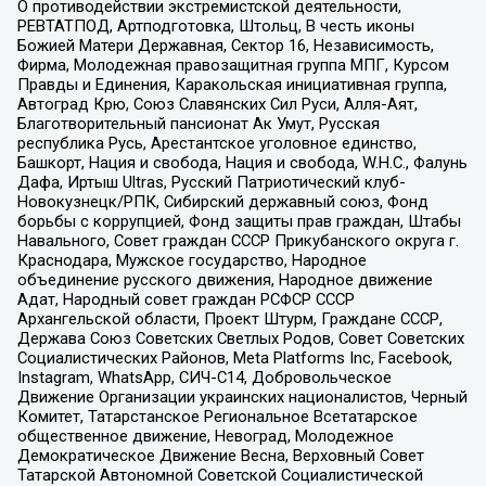
О противодействии экстремистской деятельности,
РЕВТАТПОД, Артподготовка, Штольц, В честь иконы
Божией Матери Державная, Сектор 16, Независимость,
Фирма, Молодежная правозащитная группа МПГ, Курсом
Правды и Единения, Каракольская инициативная группа,
Автоград Крю, Союз Славянских Сил Руси, Алля-Аят,
Благотворительный пансионат Ак Умут, Русская
республика Русь, Арестантское уголовное единство,
Башкорт, Нация и свобода, Нация и свобода, W.H.С., Фалунь
Дафа, Иртыш Ultras, Русский Патриотический клуб-
Новокузнецк/РПК, Сибирский державный союз, Фонд
борьбы с коррупцией, Фонд защиты прав граждан, Штабы
Навального, Совет граждан СССР Прикубанского округа г.
Краснодара, Мужское государство, Народное
объединение русского движения, Народное движение
Адат, Народный совет граждан РСФСР СССР
Архангельской области, Проект Штурм, Граждане СССР,
Держава Союз Советских Светлых Родов, Совет Советских
Социалистических Районов, Meta Platforms Inc, Facebook,
Instagram, WhatsApp, СИЧ-С14, Добровольческое
Движение Организации украинских националистов, Черный
Комитет, Татарстанское Региональное Всетатарское
общественное движение, Невоград, Молодежное
Демократическое Движение Весна, Верховный Совет
Татарской Автономной Советской Социалистической