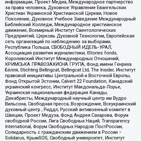
информации, Проект Медиа, Международное партнерство
за права человека, Духовное Управление Евангельских
Христиан Украинской Христианской Церкви, Новое
Поколение, Духовное Учебное Заведение Международный
Библейский Колледж, Международное христианское
движение, Всемирный Институт Саентологических
Предприятий, Церковь Духовной Технологии, Европейская
сеть организаций по наблюдению за выборами,
Республика Польша, СВОБОДНЫЙ ИДЕЛЬ-УРАЛ,
Ассоциация развития журналистики, IStories fonds,
Королевский Институт Международных Отношений,
КРИМСЬКА ПРАВОЗАХИСНА ГРУПА, Фонд имени Генриха
Бёлля, Stichting Bellingcat, Bellingcat Ltd, The Insider, Институт
правовой инициативы Центральной и Восточной Европы,
Фонд Открытой Эстонии, Calvert 22 Foundation, Канадский
украинский конгресс, Институт Макдональда-Лорье,
Украинская национальная федерация Канады,
Декабристы, Международный научный центр им Вудро
Вильсона, Свободная пресса, Возрождение, Всеукраинский
духовный центр , Риддл, Русский антивоенный комитет в
Швеции, Проект Медуза, Фонд Андрея Сахарова, Форум
свободной России, Лига Свободных Наций, Transparеncy
International, Форум Свободных Народов ПостРоссии,
Солидарность с гражданским движением в России –
Solidarus, КрымSOS, Свободный университет, Институт