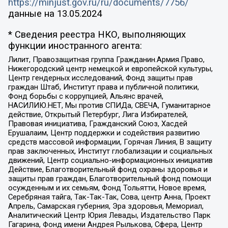
https://minjust.gov.ru/ru/documents/7756/
данные на
13.05.2024
* Сведения реестра НКО, выполняющих
функции иностранного агента:
Лилит, Правозащитная группа Гражданин.Армия.Право,
Нижегородский центр немецкой и европейской культуры,
Центр гендерных исследований, Фонд защиты прав
граждан Штаб, Институт права и публичной политики,
Фонд борьбы с коррупцией, Альянс врачей,
НАСИЛИЮ.НЕТ, Мы против СПИДа, СВЕЧА, Гуманитарное
действие, Открытый Петербург, Лига Избирателей,
Правовая инициатива, Гражданский Союз, Хасдей
Ерушалаим, Центр поддержки и содействия развитию
средств массовой информации, Горячая Линия, В защиту
прав заключенных, Институт глобализации и социальных
движений, Центр социально-информационных инициатив
Действие, Благотворительный фонд охраны здоровья и
защиты прав граждан, Благотворительный фонд помощи
осужденным и их семьям, Фонд Тольятти, Новое время,
Серебряная тайга, Так-Так-Так, Сова, центр Анна, Проект
Апрель, Самарская губерния, Эра здоровья, Мемориал,
Аналитический Центр Юрия Левады, Издательство Парк
Гагарина, Фонд имени Андрея Рылькова, Сфера, Центр