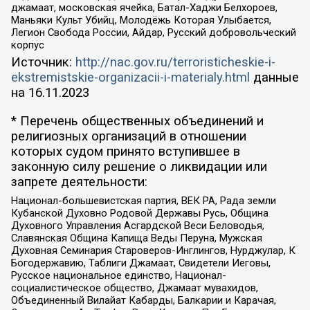
джамаат, московская ячейка, Батал-Хаджи Белхороев,
Маньяки Культ Убийц, Молодёжь Которая Улыбается,
Легион Свобода России, Айдар, Русский добровольческий
корпус
Источник:
http://nac.gov.ru/terroristicheskie-i-
ekstremistskie-organizacii-i-materialy.html
данные
на
16.11.2023
* Перечень общественных объединений и
религиозных организаций в отношении
которых судом принято вступившее в
законную силу решение о ликвидации или
запрете деятельности:
Национал-большевистская партия, ВЕК РА, Рада земли
Кубанской Духовно Родовой Державы Русь, Община
Духовного Управления Асгардской Веси Беловодья,
Славянская Община Капища Веды Перуна, Мужская
Духовная Семинария Староверов-Инглингов, Нурджулар, К
Богодержавию, Таблиги Джамаат, Свидетели Иеговы,
Русское национальное единство, Национал-
социалистическое общество, Джамаат мувахидов,
Объединенный Вилайат Кабарды, Балкарии и Карачая,