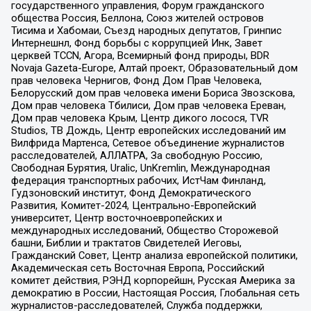
государственного управления, Форум гражданского
общества Россия, Беллона, Союз жителей островов
Тисима и Хабомаи, Съезд народных депутатов, Гринпис
Интернешнл, Фонд борьбы с коррупцией Инк, Завет
церквей TCCN, Агора, Всемирный фонд природы, BDR
Novaja Gazeta-Europe, Алтай проект, Образовательный дом
прав человека Чернигов, Фонд Дом Прав Человека,
Белорусский дом прав человека имени Бориса Звозскова,
Дом прав человека Тбилиси, Дом прав человека Ереван,
Дом прав человека Крым, Центр дикого лосося, TVR
Studios, ТВ Дождь, Центр европейских исследований им
Вилфрида Мартенса, Сетевое объединение журналистов
расследователей, АЛЛАТРА, За свободную Россию,
Свободная Бурятия, Uralic, UnKremlin, Международная
федерация транспортных рабочих, ИстЧам Финланд,
Гудзоновский институт, Фонд Демократического
Развития, Комитет-2024, Центрально-Европейский
университет, Центр восточноевропейских и
международных исследований, Общество Сторожевой
башни, Библии и трактатов Свидетелей Иеговы,
Гражданский Совет, Центр анализа европейской политики,
Академическая сеть Восточная Европа, Российский
комитет действия, РЭНД корпорейшн, Русская Америка за
демократию в России, Настоящая Россия, Глобальная сеть
журналистов-расследователей, Служба поддержки,