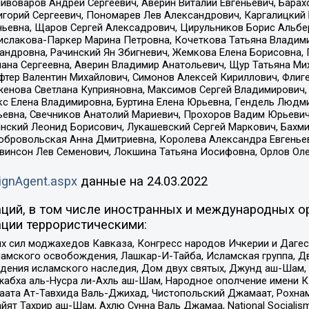
Пивоваров Андрей Сергеевич, Аверин Виталий Евгеньевич, Бара
горий Сергеевич, Пономарев Лев Александрович, Каргалицкий 
ньевна, Щаров Сергей Алексадрович, Цирульников Борис Альбер
ислакова-Паркер Марина Петровна, Кочеткова Татьяна Владими
сандровна, Рачинский Ян Збигневич, Жемкова Елена Борисовна,
лана Сергеевна, Аверин Владимир Анатольевич, Щур Татьяна М
фтер Валентин Михайлович, Симонов Алексей Кириллович, Флиг
женова Светлана Куприяновна, Максимов Сергей Владимирович, 
кс Елена Владимировна, Буртина Елена Юрьевна, Гендель Людм
евна, Свечников Анатолий Мариевич, Прохоров Вадим Юрьевич
инский Леонид Борисович, Лукашевский Сергей Маркович, Бахм
Добровольская Анна Дмитриевна, Королева Александра Евгенье
евинсон Лев Семенович, Локшина Татьяна Иосифовна, Орлов Ол
ignAgent.aspx
данные на
24.03.2022
ций, в том числе иностранных и международных ор
ции террористическими:
ил моджахедов Кавказа, Конгресс народов Ичкерии и Дагеста
ламского освобождения, Лашкар-И-Тайба, Исламская группа, Дв
ения исламского наследия, Дом двух святых, Джунд аш-Шам, 
жабха аль-Нусра ли-Ахль аш-Шам, Народное ополчение имени К.
ата Ат-Тавхида Валь-Джихад, Чистопольский Джамаат, Рохнам
ят Тахрир аш-Шам, Ахлю Сунна Валь Джамаа, National Socialism