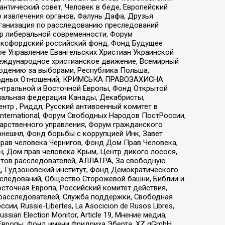
нтический совет, Человек в беде, Европейский
 извлечения органов, Фалунь Дафа, Друзья
рганизация по расследованию преследований
тр либеральной современности, Форум
 Оксфордский российский фонд, Фонд Будущее
е Управление Евангельских Христиан Украинской
еждународное христианское движение, Всемирный
людению за выборами, Республика Польша,
народных Отношений, КРИМСЬКА ПРАВОЗАХИСНА
ы Центральной и Восточной Европы, Фонд Открытой
иональная федерация Канады, Декабристы,
тр , Риддл, Русский антивоенный комитет в
nternational, Форум Свободных Народов ПостРоссии,
дарственного управления, Форум гражданского
рнешнл, Фонд борьбы с коррупцией Инк, Завет
прав человека Чернигов, Фонд Дом Прав Человека,
н, Дом прав человека Крым, Центр дикого лосося,
стов расследователей, АЛЛАТРА, За свободную
д, Гудзоновский институт, Фонд Демократического
сследований, Общество Сторожевой башни, Библии и
сточная Европа, Российский комитет действия,
-расследователей, Служба поддержки, Свободная
 Russie-Libertes, La Asocicion de Rusos Libres,
an Election Monitor, Article 19, Мнение медиа,
Европы, Фонд имени Фридриха Эберта, XZ gGmbH,