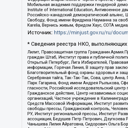
Мобильная академия поддержки гендерной демократи
Institute of International Education, Антивоенн
Российско-канадский демократический альянс, 
Свободу, Фонд имени Фридриха Науманна за свобо
Karelia, Вернись живым, Фридом Хаус, СОТА меди
Источник:
https://minjust.gov.ru/ru/doc
* Сведения реестра НКО, выполняющих 
Лилит, Правозащитная группа Гражданин.Армия.П
граждан Штаб, Институт права и публичной поли
Открытый Петербург, Лига Избирателей, Правова
информации, Горячая Линия, В защиту прав закл
Благотворительный фонд охраны здоровья и защи
Серебряная тайга, Так-Так-Так, Сова, центр Анн
Парк Гагарина, Фонд имени Андрея Рылькова, Сф
гласности, Российский исследовательский центр 
Гражданское действие, Центр независимых соци
организаций, Частное учреждение в Калининград
Средств Массовой Информации, Институт развити
свободы прессы, Гражданский контроль, Человек
РУ, Институт региональной прессы, Институт Ра
ассоциация, Бедушев Петр Петрович, Дзугкоева 
Чанышева Лилия Айратовна, Сидорович Ольга Бори