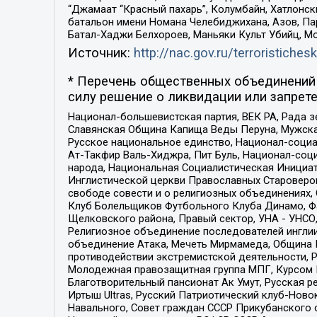
“Джамаат “Красный пахарь”, Колумбайн, Хатлонск
батальон имени Номана Челебиджихана, Азов, Па
Батал-Хаджи Белхороев, Маньяки Культ Убийц, М
Источник:
http://nac.gov.ru/terroristichesk
* Перечень общественных объединений 
силу решение о ликвидации или запрете
Национал-большевистская партия, ВЕК РА, Рада 
Славянская Община Капища Веды Перуна, Мужская
Русское национальное единство, Национал-социа
Ат-Такфир Валь-Хиджра, Пит Буль, Национал-соц
народа, Национальная Социалистическая Инициат
Инглистической церкви Православных Староверов
свободе совести и о религиозных объединениях,
Клуб Болельщиков Футбольного Клуба Динамо, Фа
Щелковского района, Правый сектор, УНА - УНСО, У
Религиозное объединение последователей инглии
объединение Атака, Мечеть Мирмамеда, Община К
противодействии экстремистской деятельности, 
Молодежная правозащитная группа МПГ, Курсом П
Благотворительный пансионат Ак Умут, Русская ре
Иртыш Ultras, Русский Патриотический клуб-Нов
Навального, Совет граждан СССР Прикубанского 