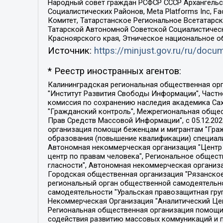
Народный совет граждан РСФСР СССР Архангельск
Социалистических Районов, Meta Platforms Inc, 
Комитет, Татарстанское Региональное Всетатар
Татарской Автономной Советской Социалистическ
Красноярского края, Этническое национальное о
Источник:
https://minjust.gov.ru/ru/doc
* Реестр иностранных агентов:
Калининградская региональная общественная организация "Экозащита!-Женсовет", Фонд содействия защите прав и свобод граждан "Общественный вердикт", Фонд "Институт Развития Свободы Информации", Частное учреждение "Информационное агентство МЕМО. РУ", Региональная общественная организация "Общественная комиссия по сохранению наследия академика Сахарова", Фонд поддержки свободы прессы, Санкт-Петербургская общественная правозащитная организация "Гражданский контроль", Межрегиональная общественная организация "Информационно-просветительский центр "Мемориал", Региональный Фонд "Центр Защиты Прав Средств Массовой Информации", с 05.12.2023 Фонд "Центр Защиты Прав Средств массовой информации", Региональная общественная благотворительная организация помощи беженцам и мигрантам "Гражданское содействие", Негосударственное образовательное учреждение дополнительного профессионального образования (повышение квалификации) специалистов "АКАДЕМИЯ ПО ПРАВАМ ЧЕЛОВЕКА", Свердловская региональная общественная организация "Сутяжник", Автономная некоммерческая организация "Центр независимых социологических исследований", Союз общественных объединений "Российский исследовательский центр по правам человека", Региональное общественное учреждение научно-информационный центр "МЕМОРИАЛ", Некоммерческая организация "Фонд защиты гласности", Автономная некоммерческая организация "Институт прав человека", Городская общественная организация "Екатеринбургское общество "МЕМОРИАЛ", Городская общественная организация "Рязанское историко-просветительское и правозащитное общество "Мемориал" (Рязанский Мемориал), Челябинский региональный орган общественной самодеятельности – женское общественное объединение "Женщины Евразии", Челябинский региональный орган общественной самодеятельности "Уральская правозащитная группа", Фонд содействия защите здоровья и социальной справедливости имени Андрея Рылькова, Автономная Некоммерческая Организация "Аналитический Центр Юрия Левады", Автономная некоммерческая организация социальной поддержки населения "Проект Апрель", Региональная общественная организация помощи женщинам и детям, находящимся в кризисной ситуации "Информационно-методический центр "Анна", Фонд содействия развитию массовых коммуникаций и правовому просвещению "Так-так-Так", Фонд содействия устойчивому развитию "Серебряная тайга", Свердловский региональный общественный фонд социальных проектов "Новое время", "Idel.Реалии", Кавказ.Реалии, Крым.Реалии, Телеканал Настоящее Время, Татаро-башкирская служба Радио Свобода (Azatliq Radiosi), Радио Свободная Европа/Радио Свобода (PCE/PC), "Сибирь.Реалии", "Фактограф", Благотворительный фонд помощи осужденным и их семьям, Автономная некоммерческая организация "Институт глобализации и социальных движений", Фонд "В защиту прав заключенных", Частное учреждение "Центр поддержки и содействия развитию средств массовой информации", Пензенский региональный общественный благотворительный фонд "Гражданский союз", "Север.Реалии", Некоммерческая организация Фонд "Правовая инициатива", 