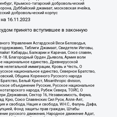
Оренбург, Крымско-татарский добровольческий
орона, Дуббайский джамаат, московская ячейка,
усский добровольческий корпус
 на
16.11.2023
судом принято вступившее в законную
вного Управления Асгардской Веси Беловодья,
годержавию, Таблиги Джамаат, Свидетели Иеговы,
айат Кабарды, Балкарии и Карачая, Союз славян,
т-18, Благородный Орден Дьявола, Армия воли
ое национальное единство, Древнерусской
 нелегальной иммиграции, Кровь и Честь, О
усское национальное единство, Северное Братство,
ровский, Община Коренного Русского народа
атство, Белый Крест, Misanthropic division,
еское объединение Русские, Русское национальное
котатарского народа, Рубеж Севера, ТОЙС, О
ри Державная, Сектор 16, Независимость, Фирма,
д Крю, Союз Славянских Сил Руси, Алля-Аят,
я и свобода, Нация и свобода, W.H.С., Фалунь Дафа,
рупцией, Фонд защиты прав граждан, Штабы
ение русского движения, Народное движение Адат,