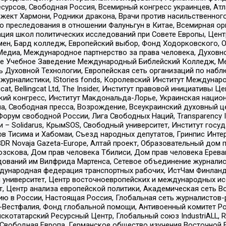
рсов, Свободная Россия, Всемирный конгресс украинцев, Атла
ект Хармони, Родники дракона, Врачи против насильственного
ию преследования в отношении Фалуньгун в Китае, Всемирная о
ация школ политических исследований при Совете Европы, Цен
мен, Бард колледж, Европейский выбор, Фонд Ходорковского,
едиа, Международное партнерство за права человека, Духовно
ое Учебное Заведение Международный Библейский Колледж, М
ь Духовной Технологии, Европейская сеть организаций по наб
урналистики, IStories fonds, Королевский Институт Между
gcat, Bellingcat Ltd, The Insider, Институт правовой инициатив
инский конгресс, Институт Макдональда-Лорье, Украинская нац
, Свободная пресса, Возрождение, Всеукраинский духовный цен
орум свободной России, Лига Свободных Наций, Transparеncy I
– Solidarus, КрымSOS, Свободный университет, Институт госу
в Тисима и Хабомаи, Съезд народных депутатов, Гринпис Инте
DR Novaja Gazeta-Europe, Алтай проект, Образовательный дом 
зскова, Дом прав человека Тбилиси, Дом прав человека Ерева
едований им Вилфрида Мартенса, Сетевое объединение журнали
Международная федерация транспортных рабочих, ИстЧам Финлан
й университет, Центр восточноевропейских и международных и
, Центр анализа европейской политики, Академическая сеть Во
ю в России, Настоящая Россия, Глобальная сеть журналистов
естфалия, Фонд глобальной помощи, Антивоенный комитет России,
татарский Ресурсный Центр, Глобальный союз IndustriALL, Russi
 Свободная Европа, Германское общество изучения Восточной 