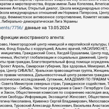
и и миротворчества, Форум имени Льва Копелева, American Counci
ое движение Антальи, Открытый диалог, Школа международных отн
Школа международных отношений им Нормана Патерсона, Центр
ду, Феминистское антивоенное сопротивление, Комитет независ
а, Либерально-демократическая Лига Украины
uments/7756/
данные на
13.05.2024
функции иностранного агента:
раво, Нижегородский центр немецкой и европейской культуры,
тики, Фонд борьбы с коррупцией, Альянс врачей, НАСИЛИЮ.НЕТ,
я инициатива, Гражданский Союз, Хасдей Ерушалаим, Центр по
юченных, Институт глобализации и социальных движений, Цент
ты прав граждан, Благотворительный фонд помощи осужденным
а, Проект Апрель, Самарская губерния, Эра здоровья, Мемориал
ера, Центр СИБАЛЬТ, Уральская правозащитная группа, Женщины
по правам человека, Дальневосточный центр развития гражданс
ологических исследований, Сутяжник, АКАДЕМИЯ ПО ПРАВАМ Ч
е Совета Министров северных стран, Гражданское содействие,
я прессы - Сибирь, Частное учреждение в Санкт-Петербурге С
 и Закон, Общественная комиссия по сохранению наследия ак
звития Свободы Информации, Экозащита!-Женсовет, Общественн
Регина Николаевна, Кривенко Сергей Владимирович, Милославс
совна, Туровский Александр Алексеевич, Васильева Анастасия