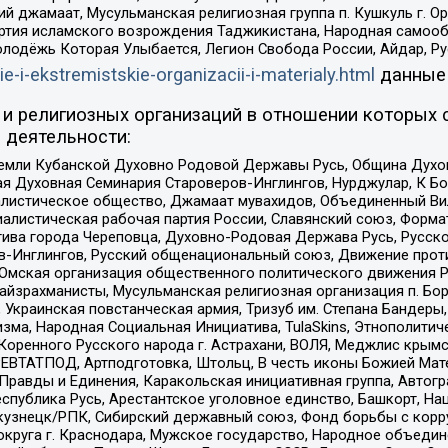
ий джамаат, Мусульманская религиозная группа п. Кушкуль г. 
ртия исламского возрождения Таджикистана, Народная самооб
олодёжь Которая Улыбается, Легион Свобода России, Айдар, Р
ie-i-ekstremistskie-organizacii-i-materialy.html
данные
и религиозных организаций в отношении которых 
 деятельности:
земли Кубанской Духовно Родовой Державы Русь, Община Духо
 Духовная Семинария Староверов-Инглингов, Нурджулар, К Бо
листическое общество, Джамаат мувахидов, Объединенный Вил
иалистическая рабочая партия России, Славянский союз, Форма
ива города Череповца, Духовно-Родовая Держава Русь, Русск
-Инглингов, Русский общенациональный союз, Движение против
 Омская организация общественного политического движения Р
йзрахманисты, Мусульманская религиозная организация п. Бо
краинская повстанческая армия, Тризуб им. Степана Бандеры, Бр
зма, Народная Социальная Инициатива, TulaSkins, Этнополитич
оренного Русского народа г. Астрахани, ВОЛЯ, Меджлис крымс
РЕВТАТПОД, Артподготовка, Штольц, В честь иконы Божией Мате
равды и Единения, Каракольская инициативная группа, Автогра
спублика Русь, Арестантское уголовное единство, Башкорт, Наци
окузнецк/РПК, Сибирский державный союз, Фонд борьбы с кор
округа г. Краснодара, Мужское государство, Народное объедин