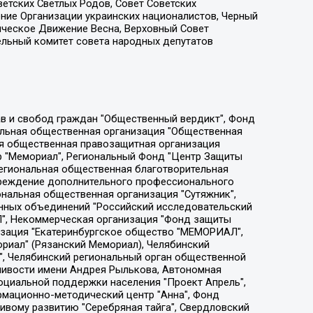
етских Светлых Родов, Совет Советских
ение Организации украинских националистов, Черный
ическое Движение Весна, Верховный Совет
ельный комитет совета народных депутатов
ции социально-правовых программ "Лилит", Дальневосточное общественное движение "Маяк", Санкт-Петербургская ЛГБТ-инициативная группа "Выход", Инициативная группа ЛГБТ+ "Реверс", Алексеев Андрей Викторович, Бекбулатова Таисия Львовна, Беляев Иван Михайлович, Владыкина Елена Сергеевна, Гельман Марат Александрович, Никульшина Вероника Юрьевна, Толоконникова Надежда Андреевна, Шендерович Виктор Анатольевич, Общество с ограниченной ответственностью "Данное сообщение", Общество с ограниченной ответственностью Издательский дом "Новая глава", Айнбиндер Александра Александровна, Московский комьюнити-центр для ЛГБТ+инициатив, Благотворительный фонд развития филантропии, Deutsche Welle (Германия, Kurt-Schumacher-Strasse 3, 53113 Bonn), Борзунова Мария Михайловна, Воробьев Виктор Викторович, Голубева Анна Львовна, Константинова Алла Михайловна, Малкова Ирина Владимировна, Мурадов Мурад Абдулгалимович, Осетинская Елизавета Николаевна, Понасенков Евгений Николаевич, Ганапольский Матвей Юрьевич, Киселев Евгений Алексеевич, Борухович Ирина Григорьевна, Дремин Иван Тимофеевич, Дубровский Дмитрий Викторович, Красноярская региональная общественная организация поддержки и развития альтернативных образовательных технологий и межкультурных коммуникаций "ИНТЕРРА", Маяковская Екатерина Алексеевна, Фейгин Марк Захарович, Филимонов Андрей Викторович, Дзугкоева Регина Николаевна, Доброхотов Роман Александрович, Дудь Юрий Александрович, Елкин Сергей Владимирович, Кругликов Кирилл Игоревич, Сабунаева Мария Леонидовна, Семенов Алексей Владимирович, Шаинян Карен Багратович, Шульман Екатерина Михайловна, Асафьев Артур Валерьевич, Вахштайн Виктор Семенович, Венедиктов Алексей Алексеевич, Лушникова Екатерина Евгеньевна, Волков Леонид Михайлович, Невзоров Александр Глебович, Пархоменко Сергей Борисович, Сироткин Ярослав Николаевич, Кара-Мурза Владимир Владимирович, Баранова Наталья Владимировна, Гозман Леонид Яковлевич, Кагарлицкий Борис Юльевич, Климарев Михаил Валерьевич, Милов Владимир Станиславович, Автономная некоммерческая организация Краснодарский центр современного искусства "Типография", Моргенштерн Алишер Тагирович, Соболь Любовь Эдуардовна, Общество с ограниченной ответственностью "ЛИЗА НОРМ", Каспаров Гарри Кимович, Ходорковский Михаил Борисович, Общество с ограниченной ответственностью "Апрельские тезисы", Данилович Ирина Брониславовна, Кашин Олег Владимирович, Петров Николай Владимирович, Пивоваров Алексей Владимирович, Соколов Михаил Владимирович, Цветкова Юлия Владимировна, Чичваркин Евгений Александрович, Комитет против пыток/Команда против пыток, Общество с ограниченной ответственностью "Первый научный", Общество с ограниченной ответственностью "Вертолет и ко", Белоцерковская Вероника Борисовна, Кац Максим Евгеньевич, Лазарева Татьяна Юрьевна, Шаведдинов Руслан Табризович, Яшин Илья Валерьевич, Общество с ограниченной ответственностью "Иноагент ААВ", Алешковский Дмитрий Петрович, Альбац Евгения Марковна, Быков Дмитрий Львович, Галямина Юлия Евгеньевна, Лойко Сергей Леонидович, Мартынов Кирилл Константинович, Медведев Сергей Александрович, Крашенинников Федор Геннадиевич, Гордеева Катерина Вл