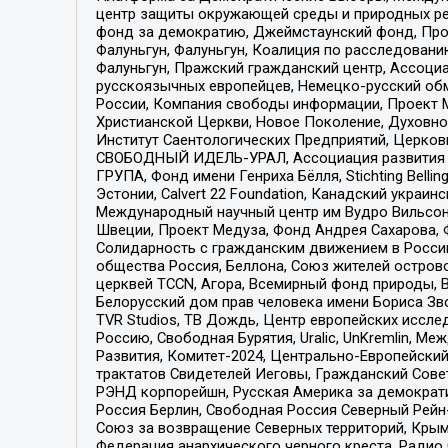
центр защиты окружающей среды и природных ресу
фонд за демократию, Джеймстаунский фонд, Прож
Фалуньгун, Фалуньгун, Коалиция по расследован
Фалуньгун, Пражский гражданский центр, Ассоци
русскоязычных европейцев, Немецко-русский об
России, Компания свободы информации, Проект М
Христианской Церкви, Новое Поколение, Духовн
Институт Саентологических Предприятий, Церков
СВОБОДНЫЙ ИДЕЛЬ-УРАЛ, Ассоциация развития ж
ГРУПА, Фонд имени Генриха Бёлля, Stichting Bellin
Эстонии, Calvert 22 Foundation, Канадский укра
Международный научный центр им Вудро Вильсона
Швеции, Проект Медуза, Фонд Андрея Сахарова, Ф
Солидарность с гражданским движением в России 
общества Россия, Беллона, Союз жителей острово
церквей TCCN, Агора, Всемирный фонд природы, B
Белорусский дом прав человека имени Бориса Зво
TVR Studios, ТВ Дождь, Центр европейских иссл
Россию, Свободная Бурятия, Uralic, UnKremlin, 
Развития, Комитет-2024, Центрально-Европейски
трактатов Свидетелей Иеговы, Гражданский Совет
РЭНД корпорейшн, Русская Америка за демократи
Россия Берлин, Свободная Россия Северный Рейн-В
Союз за возвращение Северных территорий, Крымско
Федерация анархического черного креста, Радио