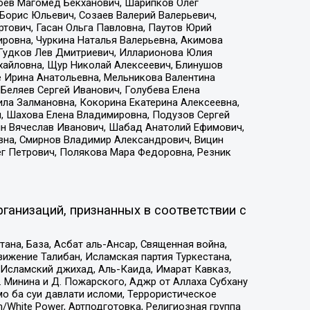
хоев Магомед Бекханович, Шарипков Олег
Борис Юльевич, Созаев Валерий Валерьевич,
тович, Гасан Ольга Павловна, Паутов Юрий
ровна, Чуркина Наталья Валерьевна, Акимова
 Гудков Лев Дмитриевич, Илларионова Юлия
ихайловна, Щур Николай Алексеевич, Блинушов
е Ирина Анатольевна, Мельникова Валентина
Беляев Сергей Иванович, Голубева Елена
ила Залмановна, Кокорина Екатерина Алексеевна,
, Шахова Елена Владимировна, Подузов Сергей
ин Вячеслав Иванович, Шабад Анатолий Ефимович,
вна, Смирнов Владимир Александрович, Вицин
ег Петрович, Полякова Мара Федоровна, Резник
ганизаций, признанных в соответствии с
на, База, Асбат аль-Ансар, Священная война,
ижение Талибан, Исламская партия Туркестана,
Исламский джихад, Аль-Каида, Имарат Кавказ,
 Минина и Д. Пожарского, Аджр от Аллаха Субхану
о ба суи давлати исломи, Террористическое
/White Power, Артподготовка, Религиозная группа