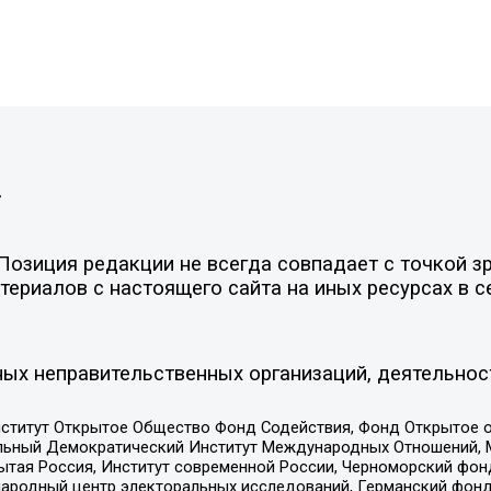
»
озиция редакции не всегда совпадает с точкой зр
ериалов с настоящего сайта на иных ресурсах в с
ых неправительственных организаций, деятельнос
ститут Открытое Общество Фонд Содействия, Фонд Открытое 
альный Демократический Институт Международных Отношений,
тая Россия, Институт современной России, Черноморский фонд
родный центр электоральных исследований, Германский фонд