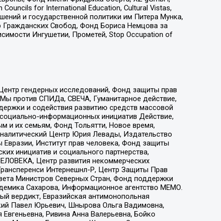
ls for International Education, Cultural Vistas,
ошений и государственной политики им Питера Мунка,
 Гражданских Свобод, Фонд Бориса Немцова за
имости Ингушетии, Прометей, Stop Occupation of
 Центр гендерных исследований, Фонд защиты прав
 Мы против СПИДа, СВЕЧА, Гуманитарное действие,
ддержки и содействия развитию средств массовой
р социально-информационных инициатив Действие,
 и их семьям, Фонд Тольятти, Новое время,
, Аналитический Центр Юрия Левады, Издательство
 Евразии, Институт прав человека, Фонд защиты
ких инициатив и социального партнерства,
ЕЛОВЕКА, Центр развития некоммерческих
 Трансперенси Интернешнл-Р, Центр Защиты Прав
овета Министров Северных Стран, Фонд поддержки
адемика Сахарова, Информационное агентство МЕМО.
ый вердикт, Евразийская антимонопольная
кий Павел Юрьевич, Шнырова Ольга Вадимовна,
 Евгеньевна, Ривина Анна Валерьевна, Бойко