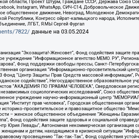
ой области, Проект Штурм, Граждане СССР, Держава Союз Сов
Facebook, Instagram, WhatsApp, СИЧ-С14, Добровольческое Движ
ское общественное движение, Невоград, Молодежное Демократ
ой Республики, Конгресс ойрат-калмыцкого народа, Исполнит
бъединение, ЛГБТ, Я.МЫ Сергей Фургал
uments/7822/
данные на
03.05.2024
Общество с ограниченной ответственностью "Радио Свободная Европа/Радио Свобода", Чешское информационное агентство "MEDIUM-ORIENT", Красноярская региональная общественная организация "Мы против СПИДа", Камалягин Денис Николаевич, Маркелов Сергей Евгеньевич, Пономарев Лев Александрович, Савицкая Людмила Алексеевна, Автономная некоммерческая организация "Центр по работе с проблемой насилия "НАСИЛИЮ.НЕТ", Межрегиональный профессиональный союз работников здравоохранения "Альянс врачей", Юридическое лицо, зарегистрированное в Латвийской Республике, SIA "Medusa Project" (регистрационный номер 40103797863, дата регистрации 10.06.2014), Некоммерческая организация "Фонд по борьбе с коррупцией", Автономная некоммерческая организация "Институт права и публичной политики", Баданин Роман Сергеевич, Гликин Максим Александрович, Железнова Мария Михайловна, Лукьянова Юлия Сергеевна, Маетная Елизавета Витальевна, Маняхин Петр Борисович, Чуракова Ольга Владимировна, Ярош Юлия Петровна, Юридическое лицо "The Insider SIA", зарегистрированное в Риге, Латвийская Республика (дата регистрации 26.06.2015), являющееся администратором доменного имени интернет-издания "The Insider SIA", https://theins.ru, Постернак Алексей Евгеньевич, Рубин Михаил Аркадьевич, Анин Роман Александрович, Юридическое лицо Istories fonds, зарегистрированное в Латвийской Республике (регистрационный номер 50008295751, дата регистрации 24.02.2020), Великовский Дмитрий Александрович, Долинина Ирина Николаевна, Мароховская Алеся Алексеевна, Шлейнов Роман Юрьевич, Шмагун Олеся Валентиновна, Общество с ограниченной ответственностью "Альтаир 2021", Общество с ограниченной ответственностью "Вега 2021", Общество с ограниченной ответственностью "Главный редактор 2021", Общество с ограниченной ответственностью "Ромашки монолит", Важенков Артем Валерьевич, Ивановская областная общественная организация "Центр гендерных исследований", Гурман Юрий Альбертович, Медиапроект "ОВД-Инфо", Егоров Владимир Владимирович, Жилинский Владимир Александрович, Общество с ограниченной ответственностью "ЗП", Иванова София Юрьевна, Карезина Инна Павловна, Кильтау Екатерина Викторовна, Петров Алексей Викторович, Пискунов Сергей Евгеньевич, Смирнов Сергей Сергеевич, Тихонов Михаил Сергеевич, Общество с ограниченной ответственностью "ЖУРНАЛИСТ-ИНОСТРАННЫЙ АГЕНТ", Арапова Галина Юрьевна, Вольтская Татьяна Анатольевна, Американская компания "Mason G.E.S. Anonymous Foundation" (США), являющаяся владельцем интернет-издания https://mnews.world/, Компания "Stichting Bellingcat", зарегистрированная в Нидерландах (дата регистрации 11.07.2018), Захаров Андрей Вячеславович, Клепиковская Екатерина Дмитриевна, Общество с ограниченной ответственностью "МЕМО", Перл Роман Александрович, Симонов Евгений Алексеевич, Соловьева Елена Анатольевна, Сотников Даниил Владимирович, Сурначева Елизавета Дмитриевна, Автономная некоммерческая организация по защите прав человека и информированию населения "Якутия – Наше Мнение", Общество с ограниченной ответственностью "Москоу диджитал медиа", с 26.01.2023 Общество с ограниченной ответственностью "Чайка Белые сады", Ветошкина Валерия Валерьевна, Заговора Максим Александрович, Межрегиональное общественное движение "Российская ЛГБТ - сеть", Оленичев Максим Владимирович, Павлов Иван Юрьевич, Скворцова Елена Сергеевна, Общество с ограниченной ответственностью "Как бы инагент", Кочетков Игорь Викторович, Общество с ограниченной ответственностью "Честные выборы", Еланчик Олег Александрович, Общество с ограниченной ответственностью "Нобелевский призыв", Гималова Регина Эмилевна, Григорьев Андрей Валерьевич, Григорьева Алина Александровна, Ассоциация по содействию защите прав призывников, альтернативнослужащих и военнослужащих "Правозащитная группа "Гражданин.Армия.Право", Хисамова Регина Фаритовна, Автономная некоммерческая организация по реализа