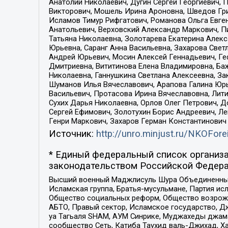
Анатолий Николаевич, Дугин Сергей Георгиевич, 
Викторович, Мошель Ирина Ароновна, Шведов Гри
Исламов Тимур Рифгатович, Романова Ольга Евге
Анатольевич, Верховский Александр Маркович, П
Татьяна Николаевна, Золотарева Екатерина Алек
Юрьевна, Саранг Анна Васильевна, Захарова Свет
Андрей Юрьевич, Мосин Алексей Геннадьевич, Ге
Дмитриевна, Вититинова Елена Владимировна, Ба
Николаевна, Ганнушкина Светлана Алексеевна, За
Шуманов Илья Вячеславович, Арапова Галина Юрь
Васильевич, Протасова Ирина Вячеславовна, Лит
Сухих Дарья Николаевна, Орлов Олег Петрович, 
Сергей Ефимович, Золотухин Борис Андреевич, Л
Генри Маркович, Захаров Герман Константинович
Источник:
http://unro.minjust.ru/NKOFore
* Единый федеральный список организа
законодательством Российской Федера
Высший военный Маджлисуль Шура Объединенных с
Исламская группа, Братья-мусульмане, Партия ис
Общество социальных реформ, Общество возрожд
АБТО, Правый сектор, Исламское государство, Д
уа Тагьаля SHAM, АУМ Синрике, Муджахеды джама
сообщество Сеть, Катиба Таухид валь-Джихад, Хай