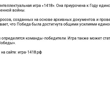
интеллектуальная игра «1418». Она приурочена к Году един
венной войны.
опросов, созданных на основе архивных документов и про
ает, что Победа была достигнута общими усилиями едино
м определятся команды-победители. Игра также может ста
Победы».
на сайте: игра-1418.рф