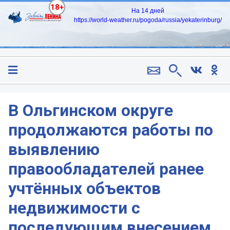
18+
На 14 дней
https://world-weather.ru/pogoda/russia/yekaterinburg/
В Ольгинском округе
продолжаются работы по
выявлению
правообладателей ранее
учтённых объектов
недвижимости с
последующим внесением