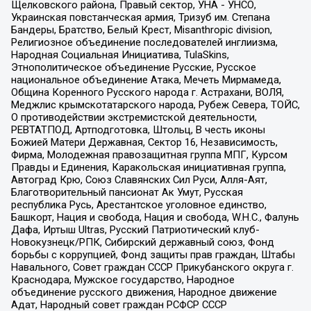
Щелковского района, Правый сектор, УНА - УНСО,
Украинская повстанческая армия, Тризуб им. Степана
Бандеры, Братство, Белый Крест, Misanthropic division,
Религиозное объединение последователей инглиизма,
Народная Социальная Инициатива, TulaSkins,
Этнополитическое объединение Русские, Русское
национальное объединение Атака, Мечеть Мирмамеда,
Община Коренного Русского народа г. Астрахани, ВОЛЯ,
Меджлис крымскотатарского народа, Рубеж Севера, ТОЙС,
О противодействии экстремистской деятельности,
РЕВТАТПОД, Артподготовка, Штольц, В честь иконы
Божией Матери Державная, Сектор 16, Независимость,
Фирма, Молодежная правозащитная группа МПГ, Курсом
Правды и Единения, Каракольская инициативная группа,
Автоград Крю, Союз Славянских Сил Руси, Алля-Аят,
Благотворительный пансионат Ак Умут, Русская
республика Русь, Арестантское уголовное единство,
Башкорт, Нация и свобода, Нация и свобода, W.H.С., Фалунь
Дафа, Иртыш Ultras, Русский Патриотический клуб-
Новокузнецк/РПК, Сибирский державный союз, Фонд
борьбы с коррупцией, Фонд защиты прав граждан, Штабы
Навального, Совет граждан СССР Прикубанского округа г.
Краснодара, Мужское государство, Народное
объединение русского движения, Народное движение
Адат, Народный совет граждан РСФСР СССР