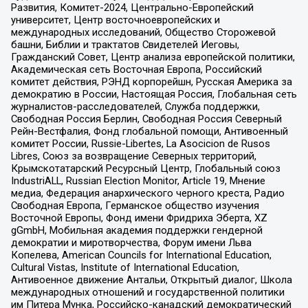
Развития, Комитет-2024, Центрально-Европейский
университет, Центр восточноевропейских и
международных исследований, Общество Сторожевой
башни, Библии и трактатов Свидетелей Иеговы,
Гражданский Совет, Центр анализа европейской политики,
Академическая сеть Восточная Европа, Российский
комитет действия, РЭНД корпорейшн, Русская Америка за
демократию в России, Настоящая Россия, Глобальная сеть
журналистов-расследователей, Служба поддержки,
Свободная Россия Берлин, Свободная Россия Северный
Рейн-Вестфалия, Фонд глобальной помощи, Антивоенный
комитет России, Russie-Libertes, La Asocicion de Rusos
Libres, Союз за возвращение Северных территорий,
Крымскотатарский Ресурсный Центр, Глобальный союз
IndustriALL, Russian Election Monitor, Article 19, Мнение
медиа, Федерация анархического черного креста, Радио
Свободная Европа, Германское общество изучения
Восточной Европы, Фонд имени Фридриха Эберта, XZ
gGmbH, Мобильная академия поддержки гендерной
демократии и миротворчества, Форум имени Льва
Копелева, American Councils for International Education,
Cultural Vistas, Institute of International Education,
Антивоенное движение Антальи, Открытый диалог, Школа
международных отношений и государственной политики
им Питера Мунка, Российско-канадский демократический