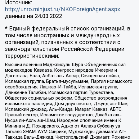
Источник:
http://unro.minjust.ru/NKOForeignAgent.aspx
данные на
24.03.2022
* Единый федеральный список организаций, в
том числе иностранных и международных
организаций, признанных в соответствии с
законодательством Российской Федерации
террористическими:
Высший военный Маджлисуль Шура Объединенных сил
моджахедов Кавказа, Конгресс народов Ичкерии и
Дагестана, База, Асбат аль-Ансар, Священная война,
Исламская группа, Братья-мусульмане, Партия исламского
освобождения, Лашкар-И-Тайба, Исламская группа,
Движение Талибан, Исламская партия Туркестана,
Общество социальных реформ, Общество возрождения
исламского наследия, Дом двух святых, Джунд аш-Шам,
Исламский джихад, Аль-Каида, Имарат Кавказ, АБТО,
Правый сектор, Исламское государство, Джабха аль-
Нусра ли-Ахль аш-Шам, Народное ополчение имени К.
Минина и Д. Пожарского, Аджр от Аллаха Субхану уа
Тагьаля SHAM, АУМ Синрике, Муджахеды джамаата Ат-
Тавхида Валь-Джихад, Чистопольский Джамаат, Рохнамо