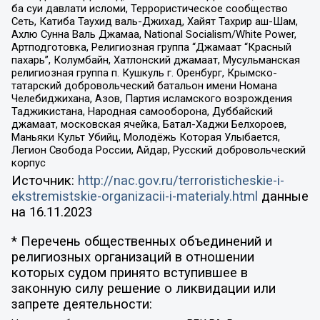
ба суи давлати исломи, Террористическое сообщество
Сеть, Катиба Таухид валь-Джихад, Хайят Тахрир аш-Шам,
Ахлю Сунна Валь Джамаа, National Socialism/White Power,
Артподготовка, Религиозная группа “Джамаат “Красный
пахарь”, Колумбайн, Хатлонский джамаат, Мусульманская
религиозная группа п. Кушкуль г. Оренбург, Крымско-
татарский добровольческий батальон имени Номана
Челебиджихана, Азов, Партия исламского возрождения
Таджикистана, Народная самооборона, Дуббайский
джамаат, московская ячейка, Батал-Хаджи Белхороев,
Маньяки Культ Убийц, Молодёжь Которая Улыбается,
Легион Свобода России, Айдар, Русский добровольческий
корпус
Источник:
http://nac.gov.ru/terroristicheskie-i-
ekstremistskie-organizacii-i-materialy.html
данные
на
16.11.2023
* Перечень общественных объединений и
религиозных организаций в отношении
которых судом принято вступившее в
законную силу решение о ликвидации или
запрете деятельности: