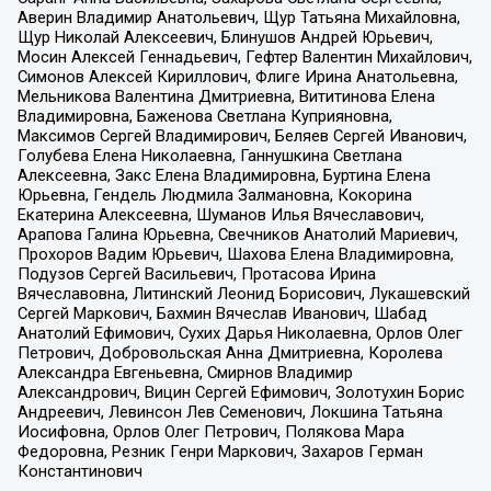
Аверин Владимир Анатольевич, Щур Татьяна Михайловна,
Щур Николай Алексеевич, Блинушов Андрей Юрьевич,
Мосин Алексей Геннадьевич, Гефтер Валентин Михайлович,
Симонов Алексей Кириллович, Флиге Ирина Анатольевна,
Мельникова Валентина Дмитриевна, Вититинова Елена
Владимировна, Баженова Светлана Куприяновна,
Максимов Сергей Владимирович, Беляев Сергей Иванович,
Голубева Елена Николаевна, Ганнушкина Светлана
Алексеевна, Закс Елена Владимировна, Буртина Елена
Юрьевна, Гендель Людмила Залмановна, Кокорина
Екатерина Алексеевна, Шуманов Илья Вячеславович,
Арапова Галина Юрьевна, Свечников Анатолий Мариевич,
Прохоров Вадим Юрьевич, Шахова Елена Владимировна,
Подузов Сергей Васильевич, Протасова Ирина
Вячеславовна, Литинский Леонид Борисович, Лукашевский
Сергей Маркович, Бахмин Вячеслав Иванович, Шабад
Анатолий Ефимович, Сухих Дарья Николаевна, Орлов Олег
Петрович, Добровольская Анна Дмитриевна, Королева
Александра Евгеньевна, Смирнов Владимир
Александрович, Вицин Сергей Ефимович, Золотухин Борис
Андреевич, Левинсон Лев Семенович, Локшина Татьяна
Иосифовна, Орлов Олег Петрович, Полякова Мара
Федоровна, Резник Генри Маркович, Захаров Герман
Константинович