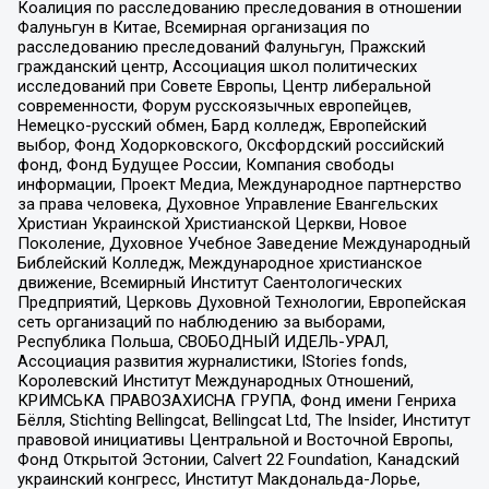
Коалиция по расследованию преследования в отношении
Фалуньгун в Китае, Всемирная организация по
расследованию преследований Фалуньгун, Пражский
гражданский центр, Ассоциация школ политических
исследований при Совете Европы, Центр либеральной
современности, Форум русскоязычных европейцев,
Немецко-русский обмен, Бард колледж, Европейский
выбор, Фонд Ходорковского, Оксфордский российский
фонд, Фонд Будущее России, Компания свободы
информации, Проект Медиа, Международное партнерство
за права человека, Духовное Управление Евангельских
Христиан Украинской Христианской Церкви, Новое
Поколение, Духовное Учебное Заведение Международный
Библейский Колледж, Международное христианское
движение, Всемирный Институт Саентологических
Предприятий, Церковь Духовной Технологии, Европейская
сеть организаций по наблюдению за выборами,
Республика Польша, СВОБОДНЫЙ ИДЕЛЬ-УРАЛ,
Ассоциация развития журналистики, IStories fonds,
Королевский Институт Международных Отношений,
КРИМСЬКА ПРАВОЗАХИСНА ГРУПА, Фонд имени Генриха
Бёлля, Stichting Bellingcat, Bellingcat Ltd, The Insider, Институт
правовой инициативы Центральной и Восточной Европы,
Фонд Открытой Эстонии, Calvert 22 Foundation, Канадский
украинский конгресс, Институт Макдональда-Лорье,