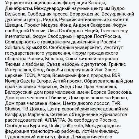
Украинская национальная федерация Канады,
Декабристы, Международный научный центр им Вудро
Вильсона, Свободная пресса, Возрождение, Всеукраинский
духовный центр , Риддл, Русский антивоенный комитет в
Швеции, Проект Медуза, Фонд Андрея Сахарова, Форум
свободной России, Лига Свободных Наций, Transparеncy
International, Форум Свободных Народов ПостРоссии,
Солидарность с гражданским движением в России –
Solidarus, КрымSOS, Свободный университет, Институт
государственного управления, Форум гражданского
общества Россия, Беллона, Союз жителей островов
Тисима и Хабомаи, Съезд народных депутатов, Гринпис
Интернешнл, Фонд борьбы с коррупцией Инк, Завет
церквей TCCN, Агора, Всемирный фонд природы, BDR
Novaja Gazeta-Europe, Алтай проект, Образовательный дом
прав человека Чернигов, Фонд Дом Прав Человека,
Белорусский дом прав человека имени Бориса Звозскова,
Дом прав человека Тбилиси, Дом прав человека Ереван,
Дом прав человека Крым, Центр дикого лосося, TVR
Studios, ТВ Дождь, Центр европейских исследований им
Вилфрида Мартенса, Сетевое объединение журналистов
расследователей, АЛЛАТРА, За свободную Россию,
Свободная Бурятия, Uralic, UnKremlin, Международная
федерация транспортных рабочих, ИстЧам Финланд,
Гудзоновский институт, Фонд Демократического