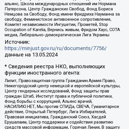
альянс, Школа международных отношений им Нормана
Патерсона, Центр Гражданских Свобод, Фонд Бориса
Немцова за Свободу, Фонд имени Фридриха Науманна за
свободу, Феминистское антивоенное сопротивление,
Комитет независимости Ингушетии, Прометей, Stop
Occupation of Karelia, Вернись живым, Фридом Хаус, СОТА
медиа, Либерально-демократическая Лига Украины
Источник:
https://minjust.gov.ru/ru/documents/7756/
данные на
13.05.2024
* Сведения реестра НКО, выполняющих
функции иностранного агента:
Лилит, Правозащитная группа Гражданин.Армия.Право,
Нижегородский центр немецкой и европейской культуры,
Центр гендерных исследований, Фонд защиты прав
граждан Штаб, Институт права и публичной политики,
Фонд борьбы с коррупцией, Альянс врачей,
НАСИЛИЮ.НЕТ, Мы против СПИДа, СВЕЧА, Гуманитарное
действие, Открытый Петербург, Лига Избирателей,
Правовая инициатива, Гражданский Союз, Хасдей
Ерушалаим, Центр поддержки и содействия развитию
средств массовой информации, Горячая Линия, В защиту