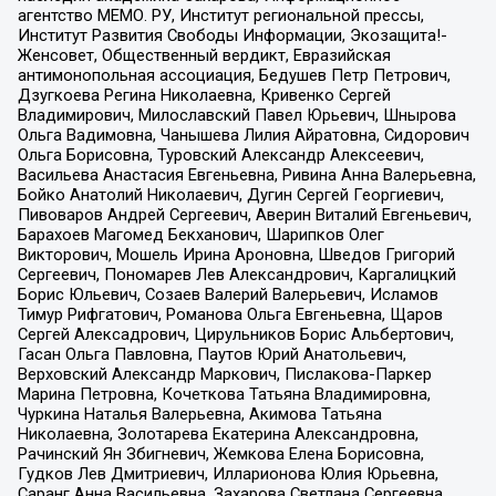
агентство МЕМО. РУ, Институт региональной прессы,
Институт Развития Свободы Информации, Экозащита!-
Женсовет, Общественный вердикт, Евразийская
антимонопольная ассоциация, Бедушев Петр Петрович,
Дзугкоева Регина Николаевна, Кривенко Сергей
Владимирович, Милославский Павел Юрьевич, Шнырова
Ольга Вадимовна, Чанышева Лилия Айратовна, Сидорович
Ольга Борисовна, Туровский Александр Алексеевич,
Васильева Анастасия Евгеньевна, Ривина Анна Валерьевна,
Бойко Анатолий Николаевич, Дугин Сергей Георгиевич,
Пивоваров Андрей Сергеевич, Аверин Виталий Евгеньевич,
Барахоев Магомед Бекханович, Шарипков Олег
Викторович, Мошель Ирина Ароновна, Шведов Григорий
Сергеевич, Пономарев Лев Александрович, Каргалицкий
Борис Юльевич, Созаев Валерий Валерьевич, Исламов
Тимур Рифгатович, Романова Ольга Евгеньевна, Щаров
Сергей Алексадрович, Цирульников Борис Альбертович,
Гасан Ольга Павловна, Паутов Юрий Анатольевич,
Верховский Александр Маркович, Пислакова-Паркер
Марина Петровна, Кочеткова Татьяна Владимировна,
Чуркина Наталья Валерьевна, Акимова Татьяна
Николаевна, Золотарева Екатерина Александровна,
Рачинский Ян Збигневич, Жемкова Елена Борисовна,
Гудков Лев Дмитриевич, Илларионова Юлия Юрьевна,
Саранг Анна Васильевна, Захарова Светлана Сергеевна,