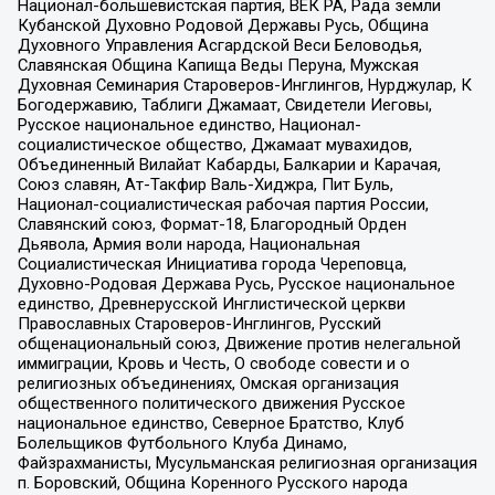
Национал-большевистская партия, ВЕК РА, Рада земли
Кубанской Духовно Родовой Державы Русь, Община
Духовного Управления Асгардской Веси Беловодья,
Славянская Община Капища Веды Перуна, Мужская
Духовная Семинария Староверов-Инглингов, Нурджулар, К
Богодержавию, Таблиги Джамаат, Свидетели Иеговы,
Русское национальное единство, Национал-
социалистическое общество, Джамаат мувахидов,
Объединенный Вилайат Кабарды, Балкарии и Карачая,
Союз славян, Ат-Такфир Валь-Хиджра, Пит Буль,
Национал-социалистическая рабочая партия России,
Славянский союз, Формат-18, Благородный Орден
Дьявола, Армия воли народа, Национальная
Социалистическая Инициатива города Череповца,
Духовно-Родовая Держава Русь, Русское национальное
единство, Древнерусской Инглистической церкви
Православных Староверов-Инглингов, Русский
общенациональный союз, Движение против нелегальной
иммиграции, Кровь и Честь, О свободе совести и о
религиозных объединениях, Омская организация
общественного политического движения Русское
национальное единство, Северное Братство, Клуб
Болельщиков Футбольного Клуба Динамо,
Файзрахманисты, Мусульманская религиозная организация
п. Боровский, Община Коренного Русского народа