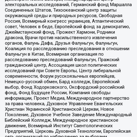
электоральных исследований, Германский фонд Маршалла
Соединенных Штатов, Тихоокеанский центр защиты
окружающей среды и природных ресурсов, Свободная
Россия, Всемирный конгресс украинцев, Атлантический
совет, Человек в беде, Европейский фонд за демократию,
Джеймстаунский фонд, Прожект Хармони, Родники
дракона, Врачи против насильственного извлечения
органов, Фалунь Дафа, Друзья Фалуньгун, Фалуньгун,
Коалиция по расследованию преследования в отношении
Фалуньгун в Китае, Всемирная организация по
расследованию преследований Фалуньгун, Пражский
гражданский центр, Ассоциация школ политических
исследований при Совете Европы, Центр либеральной
современности, Форум русскоязычных европейцев,
Немецко-русский обмен, Бард колледж, Европейский
выбор, Фонд Ходорковского, Оксфордский российский
фонд, Фонд Будущее России, Компания свободы
информации, Проект Медиа, Международное партнерство
за права человека, Духовное Управление Евангельских
Христиан Украинской Христианской Церкви, Новое
Поколение, Духовное Учебное Заведение Международный
Библейский Колледж, Международное христианское
движение, Всемирный Институт Саентологических
Предприятий, Церковь Духовной Технологии, Европейская
сеть организаций по наблюдению за выборами,