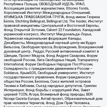
Республика Польша, СВОБОДНЫЙ ИДЕЛЬ-УРАЛ,
Ассоциация развития журналистики, IStories fonds,
Королевский Институт Международных Отношений,
КРИМСЬКА ПРАВОЗАХИСНА ГРУПА, Фонд имени Генриха
Бёлля, Stichting Bellingcat, Bellingcat Ltd, The Insider, Институт
правовой инициативы Центральной и Восточной Европы,
Фонд Открытой Эстонии, Calvert 22 Foundation, Канадский
украинский конгресс, Институт Макдональда-Лорье,
Украинская национальная федерация Канады,
Декабристы, Международный научный центр им Вудро
Вильсона, Свободная пресса, Возрождение, Всеукраинский
духовный центр , Риддл, Русский антивоенный комитет в
Швеции, Проект Медуза, Фонд Андрея Сахарова, Форум
свободной России, Лига Свободных Наций, Transparеncy
International, Форум Свободных Народов ПостРоссии,
Солидарность с гражданским движением в России –
Solidarus, КрымSOS, Свободный университет, Институт
государственного управления, Форум гражданского
общества Россия, Беллона, Союз жителей островов
Тисима и Хабомаи, Съезд народных депутатов, Гринпис
Интернешнл, Фонд борьбы с коррупцией Инк, Завет
церквей TCCN, Агора, Всемирный фонд природы, BDR
Novaja Gazeta-Europe, Алтай проект, Образовательный дом
прав человека Чернигов, Фонд Дом Прав Человека,