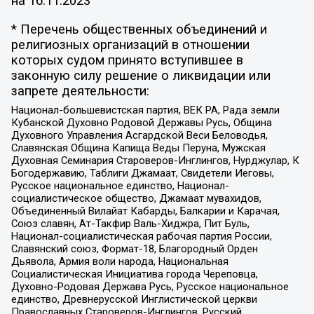
на
16.11.2023
* Перечень общественных объединений и
религиозных организаций в отношении
которых судом принято вступившее в
законную силу решение о ликвидации или
запрете деятельности:
Национал-большевистская партия, ВЕК РА, Рада земли
Кубанской Духовно Родовой Державы Русь, Община
Духовного Управления Асгардской Веси Беловодья,
Славянская Община Капища Веды Перуна, Мужская
Духовная Семинария Староверов-Инглингов, Нурджулар, К
Богодержавию, Таблиги Джамаат, Свидетели Иеговы,
Русское национальное единство, Национал-
социалистическое общество, Джамаат мувахидов,
Объединенный Вилайат Кабарды, Балкарии и Карачая,
Союз славян, Ат-Такфир Валь-Хиджра, Пит Буль,
Национал-социалистическая рабочая партия России,
Славянский союз, Формат-18, Благородный Орден
Дьявола, Армия воли народа, Национальная
Социалистическая Инициатива города Череповца,
Духовно-Родовая Держава Русь, Русское национальное
единство, Древнерусской Инглистической церкви
Православных Староверов-Инглингов, Русский