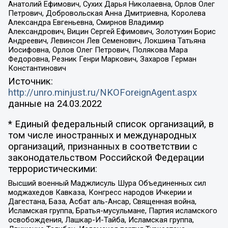
Анатолий Ефимович, Сухих Дарья Николаевна, Орлов Олег
Петрович, Добровольская Анна Дмитриевна, Королева
Александра Евгеньевна, Смирнов Владимир
Александрович, Вицин Сергей Ефимович, Золотухин Борис
Андреевич, Левинсон Лев Семенович, Локшина Татьяна
Иосифовна, Орлов Олег Петрович, Полякова Мара
Федоровна, Резник Генри Маркович, Захаров Герман
Константинович
Источник:
http://unro.minjust.ru/NKOForeignAgent.aspx
данные на
24.03.2022
* Единый федеральный список организаций, в
том числе иностранных и международных
организаций, признанных в соответствии с
законодательством Российской Федерации
террористическими:
Высший военный Маджлисуль Шура Объединенных сил
моджахедов Кавказа, Конгресс народов Ичкерии и
Дагестана, База, Асбат аль-Ансар, Священная война,
Исламская группа, Братья-мусульмане, Партия исламского
освобождения, Лашкар-И-Тайба, Исламская группа,