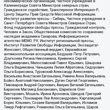
некоммерческих организаций, Частное учреждение в
Калининграде Совета Министров северных стран,
Гражданское содействие, Трансперенси Интернешнл-Р,
Центр Защиты Прав Средств Массовой Информации,
Институт развития прессы - Сибирь, Частное учреждение в
Санкт-Петербурге Совета Министров Северных Стран,
Фонд поддержки свободы прессы, Гражданский контроль,
Человек и Закон, Общественная комиссия по сохранению
наследия академика Сахарова, Информационное
агентство МЕМО. РУ, Институт региональной прессы,
Институт Развития Свободы Информации, Экозащита!-
Женсовет, Общественный вердикт, Евразийская
антимонопольная ассоциация, Бедушев Петр Петрович,
Дзугкоева Регина Николаевна, Кривенко Сергей
Владимирович, Милославский Павел Юрьевич, Шнырова
Ольга Вадимовна, Чанышева Лилия Айратовна, Сидорович
Ольга Борисовна, Туровский Александр Алексеевич,
Васильева Анастасия Евгеньевна, Ривина Анна Валерьевна,
Бойко Анатолий Николаевич, Дугин Сергей Георгиевич,
Пивоваров Андрей Сергеевич, Аверин Виталий Евгеньевич,
Барахоев Магомед Бекханович, Шарипков Олег
Викторович, Мошель Ирина Ароновна, Шведов Григорий
Сергеевич, Пономарев Лев Александрович, Каргалицкий
Борис Юльевич, Созаев Валерий Валерьевич, Исламов
Тимур Рифгатович, Романова Ольга Евгеньевна, Щаров