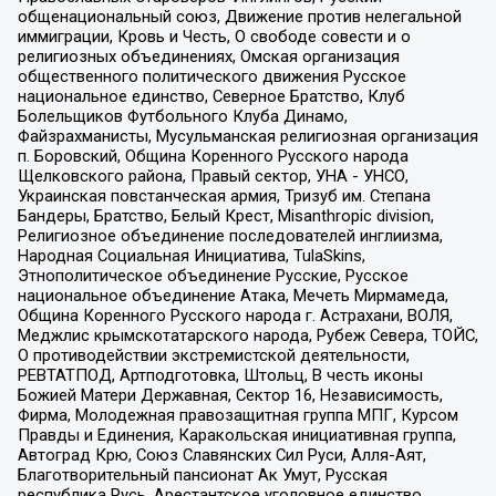
общенациональный союз, Движение против нелегальной
иммиграции, Кровь и Честь, О свободе совести и о
религиозных объединениях, Омская организация
общественного политического движения Русское
национальное единство, Северное Братство, Клуб
Болельщиков Футбольного Клуба Динамо,
Файзрахманисты, Мусульманская религиозная организация
п. Боровский, Община Коренного Русского народа
Щелковского района, Правый сектор, УНА - УНСО,
Украинская повстанческая армия, Тризуб им. Степана
Бандеры, Братство, Белый Крест, Misanthropic division,
Религиозное объединение последователей инглиизма,
Народная Социальная Инициатива, TulaSkins,
Этнополитическое объединение Русские, Русское
национальное объединение Атака, Мечеть Мирмамеда,
Община Коренного Русского народа г. Астрахани, ВОЛЯ,
Меджлис крымскотатарского народа, Рубеж Севера, ТОЙС,
О противодействии экстремистской деятельности,
РЕВТАТПОД, Артподготовка, Штольц, В честь иконы
Божией Матери Державная, Сектор 16, Независимость,
Фирма, Молодежная правозащитная группа МПГ, Курсом
Правды и Единения, Каракольская инициативная группа,
Автоград Крю, Союз Славянских Сил Руси, Алля-Аят,
Благотворительный пансионат Ак Умут, Русская
республика Русь, Арестантское уголовное единство,