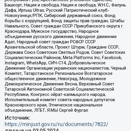
Башкорт, Нация и свобода, Нация и свобода, W.H.С., Фалунь
Дафа, Иртыш Ultras, Русский Патриотический клуб-
Новокузнецк/РПК, Сибирский державный союз, Фонд
борьбы с коррупцией, Фонд защиты прав граждан, Штабы
Навального, Совет граждан СССР Прикубанского округа г.
Краснодара, Мужское государство, Народное
объединение русского движения, Народное движение
Адат, Народный совет граждан РСФСР СССР
Архангельской области, Проект Штурм, Граждане СССР,
Держава Союз Советских Светлых Родов, Совет Советских
Социалистических Районов, Meta Platforms Inc, Facebook,
Instagram, WhatsApp, СИЧ-С14, Добровольческое
Движение Организации украинских националистов, Черный
Комитет, Татарстанское Региональное Всетатарское
общественное движение, Невоград, Молодежное
Демократическое Движение Весна, Верховный Совет
Татарской Автономной Советской Социалистической
Республики, Конгресс ойрат-калмыцкого народа,
Исполнительный комитет совета народных депутатов
Красноярского края, Этническое национальное
объединение, ЛГБТ, Я.МЫ Сергей Фургал
Источник:
https://minjust.gov.ru/ru/documents/7822/
данные на
03.05.2024