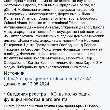
Свободная Европа, Германское общество изучения
Восточной Европы, Фонд имени Фридриха Эберта, XZ
gGmbH, Мобильная академия поддержки гендерной
демократии и миротворчества, Форум имени Льва
Копелева, American Councils for International Education,
Cultural Vistas, Institute of International Education,
Антивоенное движение Антальи, Открытый диалог, Школа
международных отношений и государственной политики
им Питера Мунка, Российско-канадский демократический
альянс, Школа международных отношений им Нормана
Патерсона, Центр Гражданских Свобод, Фонд Бориса
Немцова за Свободу, Фонд имени Фридриха Науманна за
свободу, Феминистское антивоенное сопротивление,
Комитет независимости Ингушетии, Прометей, Stop
Occupation of Karelia, Вернись живым, Фридом Хаус, СОТА
медиа, Либерально-демократическая Лига Украины
Источник:
https://minjust.gov.ru/ru/documents/7756/
данные на
13.05.2024
* Сведения реестра НКО, выполняющих
функции иностранного агента:
Лилит, Правозащитная группа Гражданин.Армия.Право,