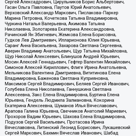
Сергей Алексадрович, Цирульников Борис Альбертович,
Гасан Ольга Павловна, Паутов Юрий Анатольевич,
Верховский Александр Маркович, Пислакова-Паркер
Марина Петровна, Кочеткова Татьяна Владимировна,
Чуркина Наталья Валерьевна, Акимова Татьяна
Николаевна, Золотарева Екатерина Александровна,
Рачинский Ян Збигневич, Жемкова Елена Борисовна,
Гудков Лев Дмитриевич, Илларионова Юлия Юрьевна,
Саранг Анна Васильевна, Захарова Светлана Сергеевна,
Аверин Владимир Анатольевич, Щур Татьяна Михайловна,
Щур Николай Алексеевич, Блинушов Андрей Юрьевич,
Мосин Алексей Геннадьевич, Гефтер Валентин Михайлович,
Симонов Алексей Кириллович, Флиге Ирина Анатольевна,
Мельникова Валентина Дмитриевна, Вититинова Елена
Владимировна, Баженова Светлана Куприяновна,
Максимов Сергей Владимирович, Беляев Сергей Иванович,
Голубева Елена Николаевна, Ганнушкина Светлана
Алексеевна, Закс Елена Владимировна, Буртина Елена
Юрьевна, Гендель Людмила Залмановна, Кокорина
Екатерина Алексеевна, Шуманов Илья Вячеславович,
Арапова Галина Юрьевна, Свечников Анатолий Мариевич,
Прохоров Вадим Юрьевич, Шахова Елена Владимировна,
Подузов Сергей Васильевич, Протасова Ирина
Вячеславовна, Литинский Леонид Борисович, Лукашевский
Сергей Маркович, Бахмин Вячеслав Иванович, Шабад