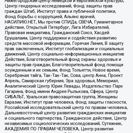
Нижегородский центр немецкой и европейской культуры,
Центр гендерных исследований, Фонд защиты прав
граждан Штаб, Институт права и публичной политики,
Фонд борьбы с коррупцией, Альянс врачей,
НАСИЛИЮ.НЕТ, Мы против СПИДа, СВЕЧА, Гуманитарное
действие, Открытый Петербург, Лига Избирателей,
Правовая инициатива, Гражданский Союз, Хасдей
Ерушалаим, Центр поддержки и содействия развитию
средств массовой информации, Горячая Линия, В защиту
прав заключенных, Институт глобализации и социальных
движений, Центр социально-информационных инициатив
Действие, Благотворительный фонд охраны здоровья и
защиты прав граждан, Благотворительный фонд помощи
осужденным и их семьям, Фонд Тольятти, Новое время,
Серебряная тайга, Так-Так-Так, Сова, центр Анна, Проект
Апрель, Самарская губерния, Эра здоровья, Мемориал,
Аналитический Центр Юрия Левады, Издательство Парк
Гагарина, Фонд имени Андрея Рылькова, Сфера, Центр
СИБАЛЬТ, Уральская правозащитная группа, Женщины
Евразии, Институт прав человека, Фонд защиты гласности,
Российский исследовательский центр по правам человека,
Дальневосточный центр развития гражданских инициатив
и социального партнерства, Гражданское действие, Центр
независимых социологических исследований, Сутяжник,
АКАДЕМИЯ ПО ПРАВАМ ЧЕЛОВЕКА, Центр развития