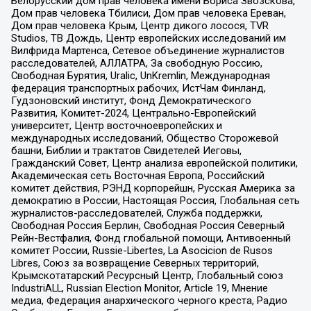
Белорусский дом прав человека имени Бориса Звозскова,
Дом прав человека Тбилиси, Дом прав человека Ереван,
Дом прав человека Крым, Центр дикого лосося, TVR
Studios, ТВ Дождь, Центр европейских исследований им
Вилфрида Мартенса, Сетевое объединение журналистов
расследователей, АЛЛАТРА, За свободную Россию,
Свободная Бурятия, Uralic, UnKremlin, Международная
федерация транспортных рабочих, ИстЧам Финланд,
Гудзоновский институт, Фонд Демократического
Развития, Комитет-2024, Центрально-Европейский
университет, Центр восточноевропейских и
международных исследований, Общество Сторожевой
башни, Библии и трактатов Свидетелей Иеговы,
Гражданский Совет, Центр анализа европейской политики,
Академическая сеть Восточная Европа, Российский
комитет действия, РЭНД корпорейшн, Русская Америка за
демократию в России, Настоящая Россия, Глобальная сеть
журналистов-расследователей, Служба поддержки,
Свободная Россия Берлин, Свободная Россия Северный
Рейн-Вестфалия, Фонд глобальной помощи, Антивоенный
комитет России, Russie-Libertes, La Asocicion de Rusos
Libres, Союз за возвращение Северных территорий,
Крымскотатарский Ресурсный Центр, Глобальный союз
IndustriALL, Russian Election Monitor, Article 19, Мнение
медиа, Федерация анархического черного креста, Радио