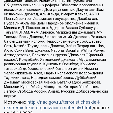
Движение Талибан, Исламская партия Туркестана,
Общество социальных реформ, Общество возрождения
исламского наследия, Дом двух святых, Джунд аш-Шам,
Исламский джихад, Аль-Каида, Имарат Кавказ, АБТО,
Правый сектор, Исламское государство, Джабха аль-
Нусра ли-Ахль аш-Шам, Народное ополчение имени К.
Минина и Д. Пожарского, Аджр от Аллаха Субхану уа
Тагьаля SHAM, АУМ Синрике, Муджахеды джамаата Ат-
Тавхида Валь-Джихад, Чистопольский Джамаат, Рохнамо
ба суи давлати исломи, Террористическое сообщество
Сеть, Катиба Таухид валь-Джихад, Хайят Тахрир аш-Шам,
Ахлю Сунна Валь Джамаа, National Socialism/White Power,
Артподготовка, Религиозная группа “Джамаат “Красный
пахарь”, Колумбайн, Хатлонский джамаат, Мусульманская
религиозная группа п. Кушкуль г. Оренбург, Крымско-
татарский добровольческий батальон имени Номана
Челебиджихана, Азов, Партия исламского возрождения
Таджикистана, Народная самооборона, Дуббайский
джамаат, московская ячейка, Батал-Хаджи Белхороев,
Маньяки Культ Убийц, Молодёжь Которая Улыбается,
Легион Свобода России, Айдар, Русский добровольческий
корпус
Источник:
http://nac.gov.ru/terroristicheskie-i-
ekstremistskie-organizacii-i-materialy.html
данные