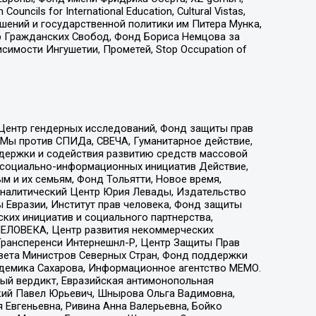
ls for International Education, Cultural Vistas,
ошений и государственной политики им Питера Мунка,
 Гражданских Свобод, Фонд Бориса Немцова за
имости Ингушетии, Прометей, Stop Occupation of
 Центр гендерных исследований, Фонд защиты прав
 Мы против СПИДа, СВЕЧА, Гуманитарное действие,
ддержки и содействия развитию средств массовой
р социально-информационных инициатив Действие,
 и их семьям, Фонд Тольятти, Новое время,
, Аналитический Центр Юрия Левады, Издательство
 Евразии, Институт прав человека, Фонд защиты
ких инициатив и социального партнерства,
ЕЛОВЕКА, Центр развития некоммерческих
 Трансперенси Интернешнл-Р, Центр Защиты Прав
овета Министров Северных Стран, Фонд поддержки
адемика Сахарова, Информационное агентство МЕМО.
ый вердикт, Евразийская антимонопольная
кий Павел Юрьевич, Шнырова Ольга Вадимовна,
 Евгеньевна, Ривина Анна Валерьевна, Бойко