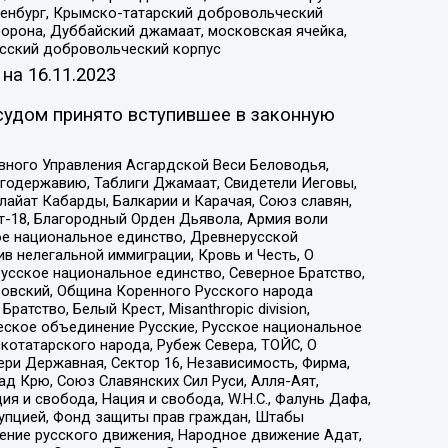
Оренбург, Крымско-татарский добровольческий
орона, Дуббайский джамаат, московская ячейка,
усский добровольческий корпус
 на
16.11.2023
судом принято вступившее в законную
вного Управления Асгардской Веси Беловодья,
годержавию, Таблиги Джамаат, Свидетели Иеговы,
айат Кабарды, Балкарии и Карачая, Союз славян,
т-18, Благородный Орден Дьявола, Армия воли
ое национальное единство, Древнерусской
 нелегальной иммиграции, Кровь и Честь, О
усское национальное единство, Северное Братство,
ровский, Община Коренного Русского народа
атство, Белый Крест, Misanthropic division,
еское объединение Русские, Русское национальное
котатарского народа, Рубеж Севера, ТОЙС, О
ри Державная, Сектор 16, Независимость, Фирма,
д Крю, Союз Славянских Сил Руси, Алля-Аят,
я и свобода, Нация и свобода, W.H.С., Фалунь Дафа,
рупцией, Фонд защиты прав граждан, Штабы
ение русского движения, Народное движение Адат,