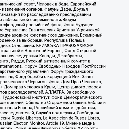
нтический совет, Человек в беде, Европейский
 извлечения органов, Фалунь Дафа, Друзья
рганизация по расследованию преследований
тр либеральной современности, Форум
 Оксфордский российский фонд, Фонд Будущее
е Управление Евангельских Христиан Украинской
еждународное христианское движение, Всемирный
людению за выборами, Республика Польша,
народных Отношений, КРИМСЬКА ПРАВОЗАХИСНА
ы Центральной и Восточной Европы, Фонд Открытой
иональная федерация Канады, Декабристы,
тр , Риддл, Русский антивоенный комитет в
nternational, Форум Свободных Народов ПостРоссии,
дарственного управления, Форум гражданского
рнешнл, Фонд борьбы с коррупцией Инк, Завет
прав человека Чернигов, Фонд Дом Прав Человека,
н, Дом прав человека Крым, Центр дикого лосося,
стов расследователей, АЛЛАТРА, За свободную
д, Гудзоновский институт, Фонд Демократического
сследований, Общество Сторожевой башни, Библии и
сточная Европа, Российский комитет действия,
-расследователей, Служба поддержки, Свободная
 Russie-Libertes, La Asocicion de Rusos Libres,
an Election Monitor, Article 19, Мнение медиа,
Европы, Фонд имени Фридриха Эберта, XZ gGmbH,