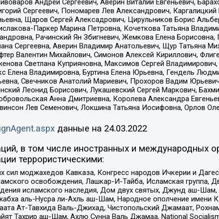
Пивоваров Андрей Сергеевич, Аверин Виталий Евгеньевич, Бара
горий Сергеевич, Пономарев Лев Александрович, Каргалицкий 
ньевна, Щаров Сергей Алексадрович, Цирульников Борис Альбер
ислакова-Паркер Марина Петровна, Кочеткова Татьяна Владими
сандровна, Рачинский Ян Збигневич, Жемкова Елена Борисовна,
лана Сергеевна, Аверин Владимир Анатольевич, Щур Татьяна М
фтер Валентин Михайлович, Симонов Алексей Кириллович, Флиг
женова Светлана Куприяновна, Максимов Сергей Владимирович, 
кс Елена Владимировна, Буртина Елена Юрьевна, Гендель Людм
евна, Свечников Анатолий Мариевич, Прохоров Вадим Юрьевич
инский Леонид Борисович, Лукашевский Сергей Маркович, Бахм
Добровольская Анна Дмитриевна, Королева Александра Евгенье
евинсон Лев Семенович, Локшина Татьяна Иосифовна, Орлов Ол
ignAgent.aspx
данные на
24.03.2022
ций, в том числе иностранных и международных ор
ции террористическими:
ил моджахедов Кавказа, Конгресс народов Ичкерии и Дагеста
ламского освобождения, Лашкар-И-Тайба, Исламская группа, Дв
ения исламского наследия, Дом двух святых, Джунд аш-Шам, 
жабха аль-Нусра ли-Ахль аш-Шам, Народное ополчение имени К.
ата Ат-Тавхида Валь-Джихад, Чистопольский Джамаат, Рохнам
ят Тахрир аш-Шам, Ахлю Сунна Валь Джамаа, National Socialism