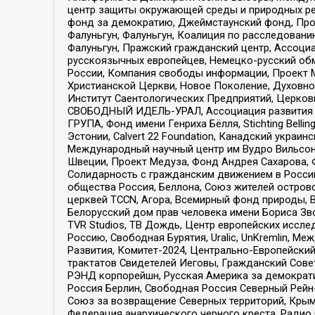
центр защиты окружающей среды и природных ресу
фонд за демократию, Джеймстаунский фонд, Прож
Фалуньгун, Фалуньгун, Коалиция по расследован
Фалуньгун, Пражский гражданский центр, Ассоци
русскоязычных европейцев, Немецко-русский об
России, Компания свободы информации, Проект М
Христианской Церкви, Новое Поколение, Духовн
Институт Саентологических Предприятий, Церков
СВОБОДНЫЙ ИДЕЛЬ-УРАЛ, Ассоциация развития ж
ГРУПА, Фонд имени Генриха Бёлля, Stichting Bellin
Эстонии, Calvert 22 Foundation, Канадский укра
Международный научный центр им Вудро Вильсона
Швеции, Проект Медуза, Фонд Андрея Сахарова, Ф
Солидарность с гражданским движением в России 
общества Россия, Беллона, Союз жителей острово
церквей TCCN, Агора, Всемирный фонд природы, B
Белорусский дом прав человека имени Бориса Зво
TVR Studios, ТВ Дождь, Центр европейских иссл
Россию, Свободная Бурятия, Uralic, UnKremlin, 
Развития, Комитет-2024, Центрально-Европейски
трактатов Свидетелей Иеговы, Гражданский Совет
РЭНД корпорейшн, Русская Америка за демократи
Россия Берлин, Свободная Россия Северный Рейн-В
Союз за возвращение Северных территорий, Крымско
Федерация анархического черного креста, Радио