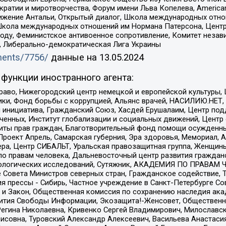
и и миротворчества, Форум имени Льва Копелева, American Counci
ое движение Антальи, Открытый диалог, Школа международных отн
Школа международных отношений им Нормана Патерсона, Центр
ду, Феминистское антивоенное сопротивление, Комитет независ
а, Либерально-демократическая Лига Украины
uments/7756/
данные на
13.05.2024
функции иностранного агента:
раво, Нижегородский центр немецкой и европейской культуры,
тики, Фонд борьбы с коррупцией, Альянс врачей, НАСИЛИЮ.НЕТ,
я инициатива, Гражданский Союз, Хасдей Ерушалаим, Центр по
юченных, Институт глобализации и социальных движений, Цент
ты прав граждан, Благотворительный фонд помощи осужденным
а, Проект Апрель, Самарская губерния, Эра здоровья, Мемориал
ера, Центр СИБАЛЬТ, Уральская правозащитная группа, Женщины
по правам человека, Дальневосточный центр развития гражданс
ологических исследований, Сутяжник, АКАДЕМИЯ ПО ПРАВАМ Ч
е Совета Министров северных стран, Гражданское содействие,
я прессы - Сибирь, Частное учреждение в Санкт-Петербурге С
 и Закон, Общественная комиссия по сохранению наследия ак
звития Свободы Информации, Экозащита!-Женсовет, Общественн
Регина Николаевна, Кривенко Сергей Владимирович, Милославс
совна, Туровский Александр Алексеевич, Васильева Анастасия