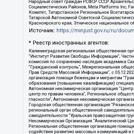
Народный совет граждан РСФСР СССР Архангельск
Социалистических Районов, Meta Platforms Inc, 
Комитет, Татарстанское Региональное Всетатар
Татарской Автономной Советской Социалистическ
Красноярского края, Этническое национальное о
Источник:
https://minjust.gov.ru/ru/doc
* Реестр иностранных агентов:
Калининградская региональная общественная организация "Экозащита!-Женсовет", Фонд содействия защите прав и свобод граждан "Общественный вердикт", Фонд "Институт Развития Свободы Информации", Частное учреждение "Информационное агентство МЕМО. РУ", Региональная общественная организация "Общественная комиссия по сохранению наследия академика Сахарова", Фонд поддержки свободы прессы, Санкт-Петербургская общественная правозащитная организация "Гражданский контроль", Межрегиональная общественная организация "Информационно-просветительский центр "Мемориал", Региональный Фонд "Центр Защиты Прав Средств Массовой Информации", с 05.12.2023 Фонд "Центр Защиты Прав Средств массовой информации", Региональная общественная благотворительная организация помощи беженцам и мигрантам "Гражданское содействие", Негосударственное образовательное учреждение дополнительного профессионального образования (повышение квалификации) специалистов "АКАДЕМИЯ ПО ПРАВАМ ЧЕЛОВЕКА", Свердловская региональная общественная организация "Сутяжник", Автономная некоммерческая организация "Центр независимых социологических исследований", Союз общественных объединений "Российский исследовательский центр по правам человека", Региональное общественное учреждение научно-информационный центр "МЕМОРИАЛ", Некоммерческая организация "Фонд защиты гласности", Автономная некоммерческая организация "Институт прав человека", Городская общественная организация "Екатеринбургское общество "МЕМОРИАЛ", Городская общественная организация "Рязанское историко-просветительское и правозащитное общество "Мемориал" (Рязанский Мемориал), Челябинский региональный орган общественной самодеятельности – женское общественное объединение "Женщины Евразии", Челябинский региональный орган общественной самодеятельности "Уральская правозащитная группа", Фонд содействия защите здоровья и социальной справедливости имени Андрея Рылькова, Автономная Некоммерческая Организация "Аналитический Центр Юрия Левады", Автономная некоммерческая организация социальной поддержки населения "Проект Апрель", Региональная общественная организация помощи женщинам и детям, находящимся в кризисной ситуации "Информационно-методический центр "Анна", Фонд содействия развитию массовых коммуникаций и правовому просвещению "Так-так-Так", Фонд содействия устойчивому развитию "Серебряная тайга", Свердловский региональный общественный фонд социальных проектов "Новое время", "Idel.Реалии", Кавказ.Реалии, Крым.Реалии, Телеканал Настоящее Время, Татаро-башкирская служба Радио Свобода (Azatliq Radiosi), Радио Свободная Европа/Радио Свобода (PCE/PC), "Сибирь.Реалии", "Фактограф", Благотворительный фонд помощи осужденным и их семьям, Автономная некоммерческая организация "Институт глобализации и социальных движений", Фонд "В защиту прав заключенных", Частное учреждение "Центр поддержки и содействия развитию средств массовой информации", Пензенский региональный общественный благотворительный фонд "Гражданский союз", "Север.Реалии", Некоммерческая организация Фонд "Правовая инициатива", 