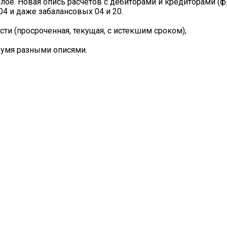
лое. Новая опись расчетов с дебиторами и кредиторами (ф
 304 и даже забалансовых 04 и 20.
сти (просроченная, текущая, с истекшим сроком);
двумя разными описями.