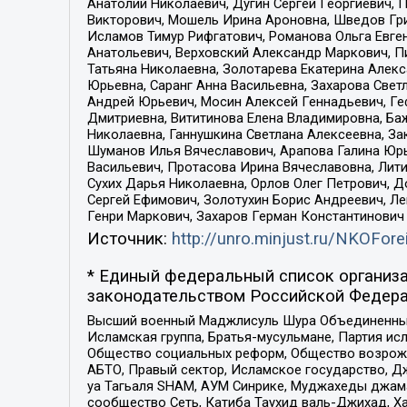
Анатолий Николаевич, Дугин Сергей Георгиевич, 
Викторович, Мошель Ирина Ароновна, Шведов Гри
Исламов Тимур Рифгатович, Романова Ольга Евге
Анатольевич, Верховский Александр Маркович, П
Татьяна Николаевна, Золотарева Екатерина Алек
Юрьевна, Саранг Анна Васильевна, Захарова Свет
Андрей Юрьевич, Мосин Алексей Геннадьевич, Ге
Дмитриевна, Вититинова Елена Владимировна, Ба
Николаевна, Ганнушкина Светлана Алексеевна, За
Шуманов Илья Вячеславович, Арапова Галина Юрь
Васильевич, Протасова Ирина Вячеславовна, Лит
Сухих Дарья Николаевна, Орлов Олег Петрович, 
Сергей Ефимович, Золотухин Борис Андреевич, Л
Генри Маркович, Захаров Герман Константинович
Источник:
http://unro.minjust.ru/NKOFore
* Единый федеральный список организа
законодательством Российской Федера
Высший военный Маджлисуль Шура Объединенных с
Исламская группа, Братья-мусульмане, Партия ис
Общество социальных реформ, Общество возрожд
АБТО, Правый сектор, Исламское государство, Д
уа Тагьаля SHAM, АУМ Синрике, Муджахеды джама
сообщество Сеть, Катиба Таухид валь-Джихад, Хай