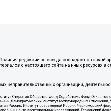
»
озиция редакции не всегда совпадает с точкой зр
ериалов с настоящего сайта на иных ресурсах в с
ых неправительственных организаций, деятельнос
ститут Открытое Общество Фонд Содействия, Фонд Открытое 
альный Демократический Институт Международных Отношений,
тая Россия, Институт современной России, Черноморский фонд
родный центр электоральных исследований, Германский фонд