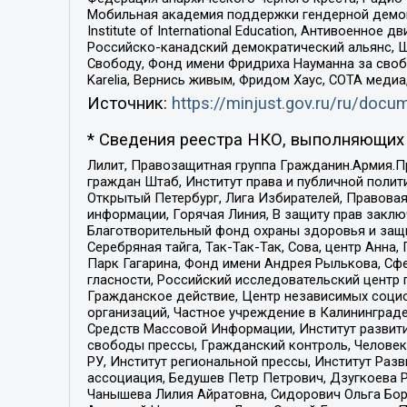
Мобильная академия поддержки гендерной демократи
Institute of International Education, Антивоенн
Российско-канадский демократический альянс, 
Свободу, Фонд имени Фридриха Науманна за свобо
Karelia, Вернись живым, Фридом Хаус, СОТА меди
Источник:
https://minjust.gov.ru/ru/doc
* Сведения реестра НКО, выполняющих 
Лилит, Правозащитная группа Гражданин.Армия.П
граждан Штаб, Институт права и публичной поли
Открытый Петербург, Лига Избирателей, Правова
информации, Горячая Линия, В защиту прав закл
Благотворительный фонд охраны здоровья и защи
Серебряная тайга, Так-Так-Так, Сова, центр Анн
Парк Гагарина, Фонд имени Андрея Рылькова, Сф
гласности, Российский исследовательский центр 
Гражданское действие, Центр независимых соци
организаций, Частное учреждение в Калининград
Средств Массовой Информации, Институт развити
свободы прессы, Гражданский контроль, Человек
РУ, Институт региональной прессы, Институт Ра
ассоциация, Бедушев Петр Петрович, Дзугкоева 
Чанышева Лилия Айратовна, Сидорович Ольга Бори