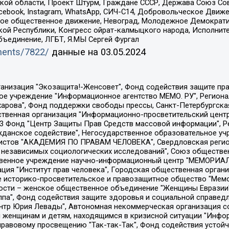
ой области, Проект Штурм, Граждане СССР, Держава Союз Сов
Facebook, Instagram, WhatsApp, СИЧ-С14, Добровольческое Движ
ское общественное движение, Невоград, Молодежное Демократ
ой Республики, Конгресс ойрат-калмыцкого народа, Исполнит
бъединение, ЛГБТ, Я.МЫ Сергей Фургал
uments/7822/
данные на
03.05.2024
Общество с ограниченной ответственностью "Радио Свободная Европа/Радио Свобода", Чешское информационное агентство "MEDIUM-ORIENT", Красноярская региональная общественная организация "Мы против СПИДа", Камалягин Денис Николаевич, Маркелов Сергей Евгеньевич, Пономарев Лев Александрович, Савицкая Людмила Алексеевна, Автономная некоммерческая организация "Центр по работе с проблемой насилия "НАСИЛИЮ.НЕТ", Межрегиональный профессиональный союз работников здравоохранения "Альянс врачей", Юридическое лицо, зарегистрированное в Латвийской Республике, SIA "Medusa Project" (регистрационный номер 40103797863, дата регистрации 10.06.2014), Некоммерческая организация "Фонд по борьбе с коррупцией", Автономная некоммерческая организация "Институт права и публичной политики", Баданин Роман Сергеевич, Гликин Максим Александрович, Железнова Мария Михайловна, Лукьянова Юлия Сергеевна, Маетная Елизавета Витальевна, Маняхин Петр Борисович, Чуракова Ольга Владимировна, Ярош Юлия Петровна, Юридическое лицо "The Insider SIA", зарегистрированное в Риге, Латвийская Республика (дата регистрации 26.06.2015), являющееся администратором доменного имени интернет-издания "The Insider SIA", https://theins.ru, Постернак Алексей Евгеньевич, Рубин Михаил Аркадьевич, Анин Роман Александрович, Юридическое лицо Istories fonds, зарегистрированное в Латвийской Республике (регистрационный номер 50008295751, дата регистрации 24.02.2020), Великовский Дмитрий Александрович, Долинина Ирина Николаевна, Мароховская Алеся Алексеевна, Шлейнов Роман Юрьевич, Шмагун Олеся Валентиновна, Общество с ограниченной ответственностью "Альтаир 2021", Общество с ограниченной ответственностью "Вега 2021", Общество с ограниченной ответственностью "Главный редактор 2021", Общество с ограниченной ответственностью "Ромашки монолит", Важенков Артем Валерьевич, Ивановская областная общественная организация "Центр гендерных исследований", Гурман Юрий Альбертович, Медиапроект "ОВД-Инфо", Егоров Владимир Владимирович, Жилинский Владимир Александрович, Общество с ограниченной ответственностью "ЗП", Иванова София Юрьевна, Карезина Инна Павловна, Кильтау Екатерина Викторовна, Петров Алексей Викторович, Пискунов Сергей Евгеньевич, Смирнов Сергей Сергеевич, Тихонов Михаил Сергеевич, Общество с ограниченной ответственностью "ЖУРНАЛИСТ-ИНОСТРАННЫЙ АГЕНТ", Арапова Галина Юрьевна, Вольтская Татьяна Анатольевна, Американская компания "Mason G.E.S. Anonymous Foundation" (США), являющаяся владельцем интернет-издания https://mnews.world/, Компания "Stichting Bellingcat", зарегистрированная в Нидерландах (дата регистрации 11.07.2018), Захаров Андрей Вячеславович, Клепиковская Екатерина Дмитриевна, Общество с ограниченной ответственностью "МЕМО", Перл Роман Александрович, Симонов Евгений Алексеевич, Соловьева Елена Анатольевна, Сотников Даниил Владимирович, Сурначева Елизавета Дмитриевна, Автономная некоммерческая организация по защите прав человека и информированию населения "Якутия – Наше Мнение", Общество с ограниченной ответственностью "Москоу диджитал медиа", с 26.01.2023 Общество с ограниченной ответственностью "Чайка Белые сады", Ветошкина Валерия Валерьевна, Заговора Максим Александрович, Межрегиональное общественное движение "Российская ЛГБТ - сеть", Оленичев Максим Владимирович, Павлов Иван Юрьевич, Скворцова Елена Сергеевна, Общество с ограниченной ответственностью "Как бы инагент", Кочетков Игорь Викторович, Общество с ограниченной ответственностью "Честные выборы", Еланчик Олег Александрович, Общество с ограниченной ответственностью "Нобелевский призыв", Гималова Регина Эмилевна, Григорьев Андрей Валерьевич, Григорьева Алина Александровна, Ассоциация по содействию защите прав призывников, альтернативнослужащих и военнослужащих "Правозащитная группа "Гражданин.Армия.Право", Хисамова Регина Фаритовна, Автономная некоммерческая организация по реализа