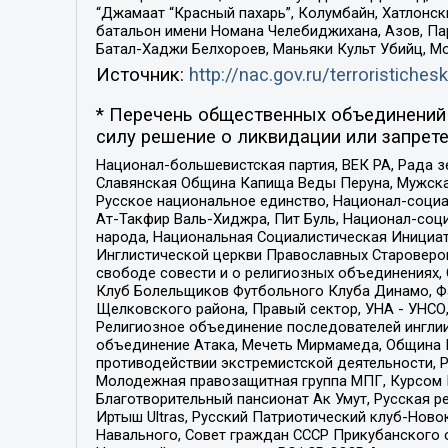
“Джамаат “Красный пахарь”, Колумбайн, Хатлонск
батальон имени Номана Челебиджихана, Азов, Па
Батал-Хаджи Белхороев, Маньяки Культ Убийц, М
Источник:
http://nac.gov.ru/terroristichesk
* Перечень общественных объединений 
силу решение о ликвидации или запрете
Национал-большевистская партия, ВЕК РА, Рада 
Славянская Община Капища Веды Перуна, Мужская
Русское национальное единство, Национал-социа
Ат-Такфир Валь-Хиджра, Пит Буль, Национал-соц
народа, Национальная Социалистическая Инициат
Инглистической церкви Православных Староверов
свободе совести и о религиозных объединениях,
Клуб Болельщиков Футбольного Клуба Динамо, Фа
Щелковского района, Правый сектор, УНА - УНСО, У
Религиозное объединение последователей инглии
объединение Атака, Мечеть Мирмамеда, Община К
противодействии экстремистской деятельности, 
Молодежная правозащитная группа МПГ, Курсом П
Благотворительный пансионат Ак Умут, Русская ре
Иртыш Ultras, Русский Патриотический клуб-Нов
Навального, Совет граждан СССР Прикубанского 