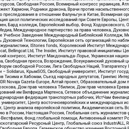
рсов, Свободная Россия, Всемирный конгресс украинцев, Атла
ект Хармони, Родники дракона, Врачи против насильственного
ию преследования в отношении Фалуньгун в Китае, Всемирная о
ация школ политических исследований при Совете Европы, Цен
мен, Бард колледж, Европейский выбор, Фонд Ходорковского,
едиа, Международное партнерство за права человека, Духовно
ое Учебное Заведение Международный Библейский Колледж, М
ь Духовной Технологии, Европейская сеть организаций по наб
урналистики, IStories fonds, Королевский Институт Между
gcat, Bellingcat Ltd, The Insider, Институт правовой инициатив
инский конгресс, Институт Макдональда-Лорье, Украинская нац
, Свободная пресса, Возрождение, Всеукраинский духовный цен
орум свободной России, Лига Свободных Наций, Transparеncy I
– Solidarus, КрымSOS, Свободный университет, Институт госу
в Тисима и Хабомаи, Съезд народных депутатов, Гринпис Инте
DR Novaja Gazeta-Europe, Алтай проект, Образовательный дом 
зскова, Дом прав человека Тбилиси, Дом прав человека Ерева
едований им Вилфрида Мартенса, Сетевое объединение журнали
Международная федерация транспортных рабочих, ИстЧам Финлан
й университет, Центр восточноевропейских и международных и
, Центр анализа европейской политики, Академическая сеть Во
ю в России, Настоящая Россия, Глобальная сеть журналистов
естфалия, Фонд глобальной помощи, Антивоенный комитет России,
татарский Ресурсный Центр, Глобальный союз IndustriALL, Russi
 Свободная Европа, Германское общество изучения Восточной 