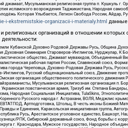
ий джамаат, Мусульманская религиозная группа п. Кушкуль г. 
ртия исламского возрождения Таджикистана, Народная самооб
олодёжь Которая Улыбается, Легион Свобода России, Айдар, Р
ie-i-ekstremistskie-organizacii-i-materialy.html
данные
и религиозных организаций в отношении которых 
 деятельности:
земли Кубанской Духовно Родовой Державы Русь, Община Духо
 Духовная Семинария Староверов-Инглингов, Нурджулар, К Бо
листическое общество, Джамаат мувахидов, Объединенный Вил
иалистическая рабочая партия России, Славянский союз, Форма
ива города Череповца, Духовно-Родовая Держава Русь, Русск
-Инглингов, Русский общенациональный союз, Движение против
 Омская организация общественного политического движения Р
йзрахманисты, Мусульманская религиозная организация п. Бо
краинская повстанческая армия, Тризуб им. Степана Бандеры, Бр
зма, Народная Социальная Инициатива, TulaSkins, Этнополитич
оренного Русского народа г. Астрахани, ВОЛЯ, Меджлис крымс
РЕВТАТПОД, Артподготовка, Штольц, В честь иконы Божией Мате
равды и Единения, Каракольская инициативная группа, Автогра
спублика Русь, Арестантское уголовное единство, Башкорт, Наци
окузнецк/РПК, Сибирский державный союз, Фонд борьбы с кор
округа г. Краснодара, Мужское государство, Народное объедин