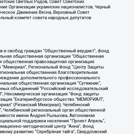
етских Светлых Родов, Совет Советских
ение Организации украинских националистов, Черный
ическое Движение Весна, Верховный Совет
ельный комитет совета народных депутатов
ции социально-правовых программ "Лилит", Дальневосточное общественное движение "Маяк", Санкт-Петербургская ЛГБТ-инициативная группа "Выход", Инициативная группа ЛГБТ+ "Реверс", Алексеев Андрей Викторович, Бекбулатова Таисия Львовна, Беляев Иван Михайлович, Владыкина Елена Сергеевна, Гельман Марат Александрович, Никульшина Вероника Юрьевна, Толоконникова Надежда Андреевна, Шендерович Виктор Анатольевич, Общество с ограниченной ответственностью "Данное сообщение", Общество с ограниченной ответственностью Издательский дом "Новая глава", Айнбиндер Александра Александровна, Московский комьюнити-центр для ЛГБТ+инициатив, Благотворительный фонд развития филантропии, Deutsche Welle (Германия, Kurt-Schumacher-Strasse 3, 53113 Bonn), Борзунова Мария Михайловна, Воробьев Виктор Викторович, Голубева Анна Львовна, Константинова Алла Михайловна, Малкова Ирина Владимировна, Мурадов Мурад Абдулгалимович, Осетинская Елизавета Николаевна, Понасенков Евгений Николаевич, Ганапольский Матвей Юрьевич, Киселев Евгений Алексеевич, Борухович Ирина Григорьевна, Дремин Иван Тимофеевич, Дубровский Дмитрий Викторович, Красноярская региональная общественная организация поддержки и развития альтернативных образовательных технологий и межкультурных коммуникаций "ИНТЕРРА", Маяковская Екатерина Алексеевна, Фейгин Марк Захарович, Филимонов Андрей Викторович, Дзугкоева Регина Николаевна, Доброхотов Роман Александрович, Дудь Юрий Александрович, Елкин Сергей Владимирович, Кругликов Кирилл Игоревич, Сабунаева Мария Леонидовна, Семенов Алексей Владимирович, Шаинян Карен Багратович, Шульман Екатерина Михайловна, Асафьев Артур Валерьевич, Вахштайн Виктор Семенович, Венедиктов Алексей Алексеевич, Лушникова Екатерина Евгеньевна, Волков Леонид Михайлович, Невзоров Александр Глебович, Пархоменко Сергей Борисович, Сироткин Ярослав Николаевич, Кара-Мурза Владимир Владимирович, Баранова Наталья Владимировна, Гозман Леонид Яковлевич, Кагарлицкий Борис Юльевич, Климарев Михаил Валерьевич, Милов Владимир Станиславович, Автономная некоммерческая организация Краснодарский центр современного искусства "Типография", Моргенштерн Алишер Тагирович, Соболь Любовь Эдуардовна, Общество с ограниченной ответственностью "ЛИЗА НОРМ", Каспаров Гарри Кимович, Ходорковский Михаил Борисович, Общество с ограниченной ответственностью "Апрельские тезисы", Данилович Ирина Брониславовна, Кашин Олег Владимирович, Петров Николай Владимирович, Пивоваров Алексей Владимирович, Соколов Михаил Владимирович, Цветкова Юлия Владимировна, Чичваркин Евгений Александрович, Комитет против пыток/Команда против пыток, Общество с ограниченной ответственностью "Первый научный", Общество с ограниченной ответственностью "Вертолет и ко", Белоцерковская Вероника Борисовна, Кац Максим Евгеньевич, Лазарева Татьяна Юрьевна, Шаведдинов Руслан Табризович, Яшин Илья Валерьевич, Общество с ограниченной ответственностью "Иноагент ААВ", Алешковский Дмитрий Петрович, Альбац Евгения Марковна, Быков Дмитрий Львович, Галямина Юлия Евгеньевна, Лойко Сергей Леонидович, Мартынов Кирилл Константинович, Медведев Сергей Александрович, Крашенинников Федор Геннадиевич, Гордеева Катерина Вл