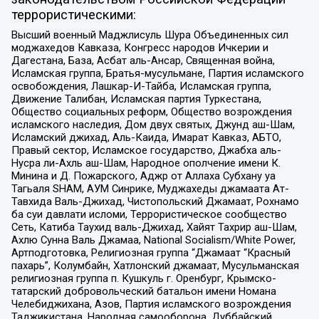
террористическими:
Высший военный Маджлисуль Шура Объединенных сил
моджахедов Кавказа, Конгресс народов Ичкерии и
Дагестана, База, Асбат аль-Ансар, Священная война,
Исламская группа, Братья-мусульмане, Партия исламского
освобождения, Лашкар-И-Тайба, Исламская группа,
Движение Талибан, Исламская партия Туркестана,
Общество социальных реформ, Общество возрождения
исламского наследия, Дом двух святых, Джунд аш-Шам,
Исламский джихад, Аль-Каида, Имарат Кавказ, АБТО,
Правый сектор, Исламское государство, Джабха аль-
Нусра ли-Ахль аш-Шам, Народное ополчение имени К.
Минина и Д. Пожарского, Аджр от Аллаха Субхану уа
Тагьаля SHAM, АУМ Синрике, Муджахеды джамаата Ат-
Тавхида Валь-Джихад, Чистопольский Джамаат, Рохнамо
ба суи давлати исломи, Террористическое сообщество
Сеть, Катиба Таухид валь-Джихад, Хайят Тахрир аш-Шам,
Ахлю Сунна Валь Джамаа, National Socialism/White Power,
Артподготовка, Религиозная группа “Джамаат “Красный
пахарь”, Колумбайн, Хатлонский джамаат, Мусульманская
религиозная группа п. Кушкуль г. Оренбург, Крымско-
татарский добровольческий батальон имени Номана
Челебиджихана, Азов, Партия исламского возрождения
Таджикистана, Народная самооборона, Дуббайский