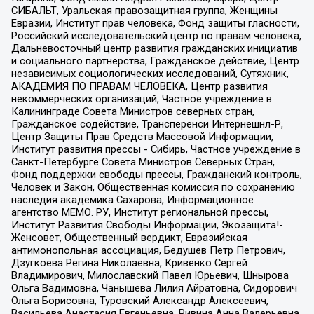
СИБАЛЬТ, Уральская правозащитная группа, Женщины
Евразии, Институт прав человека, Фонд защиты гласности,
Российский исследовательский центр по правам человека,
Дальневосточный центр развития гражданских инициатив
и социального партнерства, Гражданское действие, Центр
независимых социологических исследований, Сутяжник,
АКАДЕМИЯ ПО ПРАВАМ ЧЕЛОВЕКА, Центр развития
некоммерческих организаций, Частное учреждение в
Калининграде Совета Министров северных стран,
Гражданское содействие, Трансперенси Интернешнл-Р,
Центр Защиты Прав Средств Массовой Информации,
Институт развития прессы - Сибирь, Частное учреждение в
Санкт-Петербурге Совета Министров Северных Стран,
Фонд поддержки свободы прессы, Гражданский контроль,
Человек и Закон, Общественная комиссия по сохранению
наследия академика Сахарова, Информационное
агентство МЕМО. РУ, Институт региональной прессы,
Институт Развития Свободы Информации, Экозащита!-
Женсовет, Общественный вердикт, Евразийская
антимонопольная ассоциация, Бедушев Петр Петрович,
Дзугкоева Регина Николаевна, Кривенко Сергей
Владимирович, Милославский Павел Юрьевич, Шнырова
Ольга Вадимовна, Чанышева Лилия Айратовна, Сидорович
Ольга Борисовна, Туровский Александр Алексеевич,
Васильева Анастасия Евгеньевна, Ривина Анна Валерьевна,