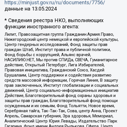
https://minjust.gov.ru/ru/documents/7756/
данные на
13.05.2024
* Сведения реестра НКО, выполняющих
функции иностранного агента:
Лилит, Правозащитная группа Гражданин.Армия.Право,
Нижегородский центр немецкой и европейской культуры,
Центр гендерных исследований, Фонд защиты прав
граждан Штаб, Институт права и публичной политики,
Фонд борьбы с коррупцией, Альянс врачей,
НАСИЛИЮ.НЕТ, Мы против СПИДа, СВЕЧА, Гуманитарное
действие, Открытый Петербург, Лига Избирателей,
Правовая инициатива, Гражданский Союз, Хасдей
Ерушалаим, Центр поддержки и содействия развитию
средств массовой информации, Горячая Линия, В защиту
прав заключенных, Институт глобализации и социальных
движений, Центр социально-информационных инициатив
Действие, Благотворительный фонд охраны здоровья и
защиты прав граждан, Благотворительный фонд помощи
осужденным и их семьям, Фонд Тольятти, Новое время,
Серебряная тайга, Так-Так-Так, Сова, центр Анна, Проект
Апрель, Самарская губерния, Эра здоровья, Мемориал,
Аналитический Центр Юрия Левады, Издательство Парк
Гагарина, Фонд имени Андрея Рылькова, Сфера, Центр