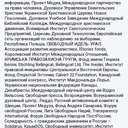
информации, Проект Медиа, Международное партнерство
за права человека, Духовное Управление Евангельских
Христиан Украинской Христианской Церкви, Новое
Поколение, Духовное Учебное Заведение Международный
Библейский Колледж, Международное христианское
движение, Всемирный Институт Саентологических
Предприятий, Церковь Духовной Технологии, Европейская
сеть организаций по наблюдению за выборами,
Республика Польша, СВОБОДНЫЙ ИДЕЛЬ-УРАЛ,
Ассоциация развития журналистики, IStories fonds,
Королевский Институт Международных Отношений,
КРИМСЬКА ПРАВОЗАХИСНА ГРУПА, Фонд имени Генриха
Бёлля, Stichting Bellingcat, Bellingcat Ltd, The Insider, Институт
правовой инициативы Центральной и Восточной Европы,
Фонд Открытой Эстонии, Calvert 22 Foundation, Канадский
украинский конгресс, Институт Макдональда-Лорье,
Украинская национальная федерация Канады,
Декабристы, Международный научный центр им Вудро
Вильсона, Свободная пресса, Возрождение, Всеукраинский
духовный центр , Риддл, Русский антивоенный комитет в
Швеции, Проект Медуза, Фонд Андрея Сахарова, Форум
свободной России, Лига Свободных Наций, Transparеncy
International, Форум Свободных Народов ПостРоссии,
Солидарность с гражданским движением в России –
Solidarus, КрымSOS, Свободный университет, Институт