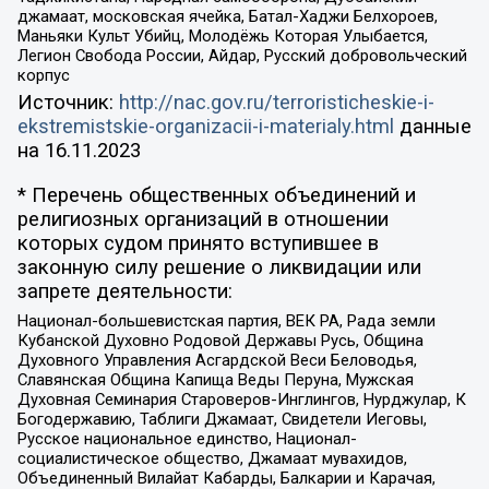
джамаат, московская ячейка, Батал-Хаджи Белхороев,
Маньяки Культ Убийц, Молодёжь Которая Улыбается,
Легион Свобода России, Айдар, Русский добровольческий
корпус
Источник:
http://nac.gov.ru/terroristicheskie-i-
ekstremistskie-organizacii-i-materialy.html
данные
на
16.11.2023
* Перечень общественных объединений и
религиозных организаций в отношении
которых судом принято вступившее в
законную силу решение о ликвидации или
запрете деятельности:
Национал-большевистская партия, ВЕК РА, Рада земли
Кубанской Духовно Родовой Державы Русь, Община
Духовного Управления Асгардской Веси Беловодья,
Славянская Община Капища Веды Перуна, Мужская
Духовная Семинария Староверов-Инглингов, Нурджулар, К
Богодержавию, Таблиги Джамаат, Свидетели Иеговы,
Русское национальное единство, Национал-
социалистическое общество, Джамаат мувахидов,
Объединенный Вилайат Кабарды, Балкарии и Карачая,