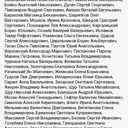
Бойко Анатолий Николаевич, Дугин Сергей Георгиевич,
Пивоваров Андрей Сергеевич, Аверин Виталий Евгеньевич,
Барахоев Магомед Бекханович, Шарипков Олег
Викторович, Мошель Ирина Ароновна, Шведов Григорий
Сергеевич, Пономарев Лев Александрович, Каргалицкий
Борис Юльевич, Созаев Валерий Валерьевич, Исламов
Тимур Рифгатович, Романова Ольга Евгеньевна, Щаров
Сергей Алексадрович, Цирульников Борис Альбертович,
Гасан Ольга Павловна, Паутов Юрий Анатольевич,
Верховский Александр Маркович, Пислакова-Паркер
Марина Петровна, Кочеткова Татьяна Владимировна,
Чуркина Наталья Валерьевна, Акимова Татьяна
Николаевна, Золотарева Екатерина Александровна,
Рачинский Ян Збигневич, Жемкова Елена Борисовна,
Гудков Лев Дмитриевич, Илларионова Юлия Юрьевна,
Саранг Анна Васильевна, Захарова Светлана Сергеевна,
Аверин Владимир Анатольевич, Щур Татьяна Михайловна,
Щур Николай Алексеевич, Блинушов Андрей Юрьевич,
Мосин Алексей Геннадьевич, Гефтер Валентин Михайлович,
Симонов Алексей Кириллович, Флиге Ирина Анатольевна,
Мельникова Валентина Дмитриевна, Вититинова Елена
Владимировна, Баженова Светлана Куприяновна,
Максимов Сергей Владимирович, Беляев Сергей Иванович,
Голубева Елена Николаевна, Ганнушкина Светлана