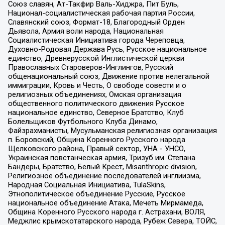
Союз славян, Ат-Такфир Валь-Хиджра, Пит Буль,
Национал-социалистическая рабочая партия России,
Славянский союз, Формат-18, Благородный Орден
Дьявола, Армия воли народа, Национальная
Социалистическая Инициатива города Череповца,
Духовно-Родовая Держава Русь, Русское национальное
единство, Древнерусской Инглистической церкви
Православных Староверов-Инглингов, Русский
общенациональный союз, Движение против нелегальной
иммиграции, Кровь и Честь, О свободе совести и о
религиозных объединениях, Омская организация
общественного политического движения Русское
национальное единство, Северное Братство, Клуб
Болельщиков Футбольного Клуба Динамо,
Файзрахманисты, Мусульманская религиозная организация
п. Боровский, Община Коренного Русского народа
Щелковского района, Правый сектор, УНА - УНСО,
Украинская повстанческая армия, Тризуб им. Степана
Бандеры, Братство, Белый Крест, Misanthropic division,
Религиозное объединение последователей инглиизма,
Народная Социальная Инициатива, TulaSkins,
Этнополитическое объединение Русские, Русское
национальное объединение Атака, Мечеть Мирмамеда,
Община Коренного Русского народа г. Астрахани, ВОЛЯ,
Меджлис крымскотатарского народа, Рубеж Севера, ТОЙС,