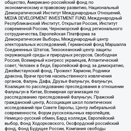
общество, Американо-российский фонд по
экономическому и правовому развитию, Национальный
Демократический Институт Международных Отношений,
MEDIA DEVELOPMENT INVESTMENT FUND, Международный
Республиканский Институт, Открытая Россия, Институт
современной России, Черноморский фонд регионального
сотрудничества, Европейская Платформа за
Демократические Выборы, Международный центр
электоральных исследований, Германский фонд Маршалла
Соединенных Штатов, Тихоокеанский центр защиты
окружающей среды и природных ресурсов, Свободная
Россия, Всемирный конгресс украинцев, Атлантический
совет, Человек в беде, Европейский фонд за демократию,
Джеймстаунский фонд, Прожект Хармони, Родники
дракона, Врачи против насильственного извлечения
органов, Фалунь Дафа, Друзья Фалуньгун, Фалуньгун,
Коалиция по расследованию преследования в отношении
Фалуньгун в Китае, Всемирная организация по
расследованию преследований Фалуньгун, Пражский
гражданский центр, Ассоциация школ политических
исследований при Совете Европы, Центр либеральной
современности, Форум русскоязычных европейцев,
Немецко-русский обмен, Бард колледж, Европейский
выбор, Фонд Ходорковского, Оксфордский российский
фонд, Фонд Будущее России, Компания свободы