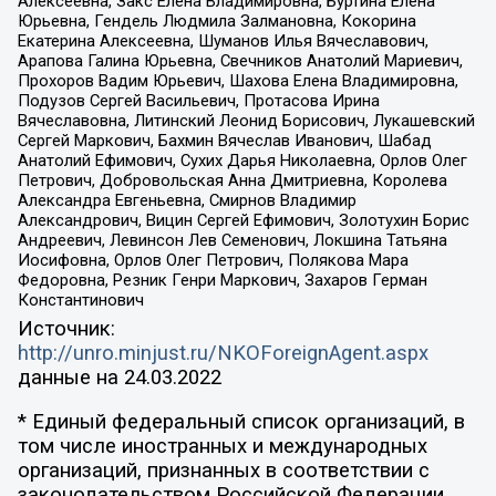
Алексеевна, Закс Елена Владимировна, Буртина Елена
Юрьевна, Гендель Людмила Залмановна, Кокорина
Екатерина Алексеевна, Шуманов Илья Вячеславович,
Арапова Галина Юрьевна, Свечников Анатолий Мариевич,
Прохоров Вадим Юрьевич, Шахова Елена Владимировна,
Подузов Сергей Васильевич, Протасова Ирина
Вячеславовна, Литинский Леонид Борисович, Лукашевский
Сергей Маркович, Бахмин Вячеслав Иванович, Шабад
Анатолий Ефимович, Сухих Дарья Николаевна, Орлов Олег
Петрович, Добровольская Анна Дмитриевна, Королева
Александра Евгеньевна, Смирнов Владимир
Александрович, Вицин Сергей Ефимович, Золотухин Борис
Андреевич, Левинсон Лев Семенович, Локшина Татьяна
Иосифовна, Орлов Олег Петрович, Полякова Мара
Федоровна, Резник Генри Маркович, Захаров Герман
Константинович
Источник:
http://unro.minjust.ru/NKOForeignAgent.aspx
данные на
24.03.2022
* Единый федеральный список организаций, в
том числе иностранных и международных
организаций, признанных в соответствии с
законодательством Российской Федерации