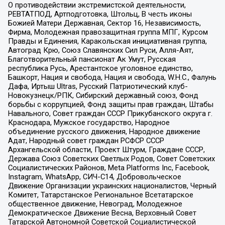
О противодействии экстремистской деятельности,
РЕВТАТПОД, Артподготовка, Штольц, В честь иконы
Божией Матери Державная, Сектор 16, Независимость,
Фирма, Молодежная правозащитная группа МПГ, Курсом
Правды и Единения, Каракольская инициативная группа,
Автоград Крю, Союз Славянских Сил Руси, Алля-Аят,
Благотворительный пансионат Ак Умут, Русская
республика Русь, Арестантское уголовное единство,
Башкорт, Нация и свобода, Нация и свобода, W.H.С., Фалунь
Дафа, Иртыш Ultras, Русский Патриотический клуб-
Новокузнецк/РПК, Сибирский державный союз, Фонд
борьбы с коррупцией, Фонд защиты прав граждан, Штабы
Навального, Совет граждан СССР Прикубанского округа г.
Краснодара, Мужское государство, Народное
объединение русского движения, Народное движение
Адат, Народный совет граждан РСФСР СССР
Архангельской области, Проект Штурм, Граждане СССР,
Держава Союз Советских Светлых Родов, Совет Советских
Социалистических Районов, Meta Platforms Inc, Facebook,
Instagram, WhatsApp, СИЧ-С14, Добровольческое
Движение Организации украинских националистов, Черный
Комитет, Татарстанское Региональное Всетатарское
общественное движение, Невоград, Молодежное
Демократическое Движение Весна, Верховный Совет
Татарской Автономной Советской Социалистической