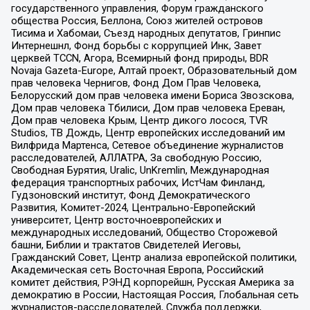
государственного управления, Форум гражданского
общества Россия, Беллона, Союз жителей островов
Тисима и Хабомаи, Съезд народных депутатов, Гринпис
Интернешнл, Фонд борьбы с коррупцией Инк, Завет
церквей TCCN, Агора, Всемирный фонд природы, BDR
Novaja Gazeta-Europe, Алтай проект, Образовательный дом
прав человека Чернигов, Фонд Дом Прав Человека,
Белорусский дом прав человека имени Бориса Звозскова,
Дом прав человека Тбилиси, Дом прав человека Ереван,
Дом прав человека Крым, Центр дикого лосося, TVR
Studios, ТВ Дождь, Центр европейских исследований им
Вилфрида Мартенса, Сетевое объединение журналистов
расследователей, АЛЛАТРА, За свободную Россию,
Свободная Бурятия, Uralic, UnKremlin, Международная
федерация транспортных рабочих, ИстЧам Финланд,
Гудзоновский институт, Фонд Демократического
Развития, Комитет-2024, Центрально-Европейский
университет, Центр восточноевропейских и
международных исследований, Общество Сторожевой
башни, Библии и трактатов Свидетелей Иеговы,
Гражданский Совет, Центр анализа европейской политики,
Академическая сеть Восточная Европа, Российский
комитет действия, РЭНД корпорейшн, Русская Америка за
демократию в России, Настоящая Россия, Глобальная сеть
журналистов-расследователей, Служба поддержки,