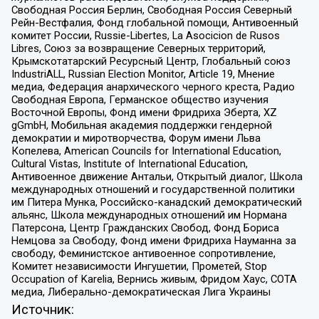
Свободная Россия Берлин, Свободная Россия Северный
Рейн-Вестфалия, Фонд глобальной помощи, Антивоенный
комитет России, Russie-Libertes, La Asocicion de Rusos
Libres, Союз за возвращение Северных территорий,
Крымскотатарский Ресурсный Центр, Глобальный союз
IndustriALL, Russian Election Monitor, Article 19, Мнение
медиа, Федерация анархического черного креста, Радио
Свободная Европа, Германское общество изучения
Восточной Европы, Фонд имени Фридриха Эберта, XZ
gGmbH, Мобильная академия поддержки гендерной
демократии и миротворчества, Форум имени Льва
Копелева, American Councils for International Education,
Cultural Vistas, Institute of International Education,
Антивоенное движение Антальи, Открытый диалог, Школа
международных отношений и государственной политики
им Питера Мунка, Российско-канадский демократический
альянс, Школа международных отношений им Нормана
Патерсона, Центр Гражданских Свобод, Фонд Бориса
Немцова за Свободу, Фонд имени Фридриха Науманна за
свободу, Феминистское антивоенное сопротивление,
Комитет независимости Ингушетии, Прометей, Stop
Occupation of Karelia, Вернись живым, Фридом Хаус, СОТА
медиа, Либерально-демократическая Лига Украины
Источник: