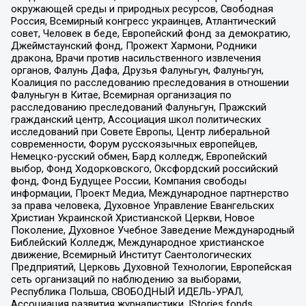
окружающей среды и природных ресурсов, Свободная
Россия, Всемирный конгресс украинцев, Атлантический
совет, Человек в беде, Европейский фонд за демократию,
Джеймстаунский фонд, Прожект Хармони, Родники
дракона, Врачи против насильственного извлечения
органов, Фалунь Дафа, Друзья Фалуньгун, Фалуньгун,
Коалиция по расследованию преследования в отношении
Фалуньгун в Китае, Всемирная организация по
расследованию преследований Фалуньгун, Пражский
гражданский центр, Ассоциация школ политических
исследований при Совете Европы, Центр либеральной
современности, Форум русскоязычных европейцев,
Немецко-русский обмен, Бард колледж, Европейский
выбор, Фонд Ходорковского, Оксфордский российский
фонд, Фонд Будущее России, Компания свободы
информации, Проект Медиа, Международное партнерство
за права человека, Духовное Управление Евангельских
Христиан Украинской Христианской Церкви, Новое
Поколение, Духовное Учебное Заведение Международный
Библейский Колледж, Международное христианское
движение, Всемирный Институт Саентологических
Предприятий, Церковь Духовной Технологии, Европейская
сеть организаций по наблюдению за выборами,
Республика Польша, СВОБОДНЫЙ ИДЕЛЬ-УРАЛ,
Ассоциация развития журналистики, IStories fonds,