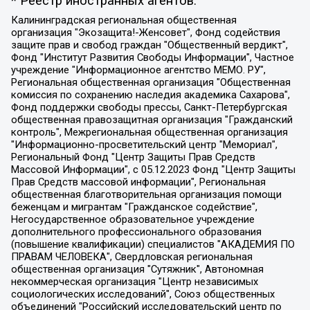
* Реестр иностранных агентов:
Калининградская региональная общественная организация "Экозащита!-Женсовет", Фонд содействия защите прав и свобод граждан "Общественный вердикт", Фонд "Институт Развития Свободы Информации", Частное учреждение "Информационное агентство МЕМО. РУ", Региональная общественная организация "Общественная комиссия по сохранению наследия академика Сахарова", Фонд поддержки свободы прессы, Санкт-Петербургская общественная правозащитная организация "Гражданский контроль", Межрегиональная общественная организация "Информационно-просветительский центр "Мемориал", Региональный Фонд "Центр Защиты Прав Средств Массовой Информации", с 05.12.2023 Фонд "Центр Защиты Прав Средств массовой информации", Региональная общественная благотворительная организация помощи беженцам и мигрантам "Гражданское содействие", Негосударственное образовательное учреждение дополнительного профессионального образования (повышение квалификации) специалистов "АКАДЕМИЯ ПО ПРАВАМ ЧЕЛОВЕКА", Свердловская региональная общественная организация "Сутяжник", Автономная некоммерческая организация "Центр независимых социологических исследований", Союз общественных объединений "Российский исследовательский центр по правам человека", Региональное общественное учреждение научно-информационный центр "МЕМОРИАЛ", Некоммерческая организация "Фонд защиты гласности", Автономная некоммерческая организация "Институт прав человека", Городская общественная организация "Екатеринбургское общество "МЕМОРИАЛ", Городская общественная организация "Рязанское историко-просветительское и правозащитное общество "Мемориал" (Рязанский Мемориал), Челябинский региональный орган общественной самодеятельности – женское общественное объединение "Женщины Евразии", Челябинский региональный орган общественной самодеятельности "Уральская правозащитная группа", Фонд содействия защите здоровья и социальной справедливости имени Андрея Рылькова, Автономная Некоммерческая Организация "Аналитический Центр Юрия Левады", Автономная некоммерческая организация социальной поддержки населения "Проект Апрель", Региональная общественная организация помощи женщинам и детям, находящимся в кризисной ситуации "Информационно-методический центр "Анна", Фонд содействия развитию массовых коммуникаций и правовому просвещению "Так-так-Так", Фонд содействия устойчивому развитию "Серебряная тайга", Свердловский региональный общественный фонд социальных проектов "Новое время", "Idel.Реалии", Кавказ.Реалии, Крым.Реалии, Телеканал Настоящее Время, Татаро-башкирская служба Радио Свобода (Azatliq Radiosi), Радио Свободная Европа/Радио Свобода (PCE/PC), "Сибирь.Реалии", "Фактограф", Благотворительный фонд помощи осужденным и их семьям, Автономная некоммерческая организация "Институт глобализации и социальных движений", Фонд "В защиту прав заключенных", Частное учреждение "Центр поддержки и содействия развитию средств массовой информации", Пензенский региональный общественный благотворительный фонд "Гражданский союз", "Север.Реалии", Некоммерческая организация Фонд "Правовая инициатива", Общество с ограниченной ответственностью "Радио Свободная Европа/Радио Свобода", Чешское информационное агентство "MEDIUM-ORIENT", Красноярская региональная общественная организация "Мы против СПИДа", Камалягин Денис Николаевич, Маркелов Сергей Евгеньевич, Пономарев Лев Александрович, Савицкая Людмила Алексеевна, Автономная некоммерческая организация "Центр по работе с проблемой насилия "НАСИЛИЮ.НЕТ", Межрегиональный профессиональный союз работников здравоохранения "Альянс врачей", Юридическое лицо, зарегистрированное в Латвийской Республике, SIA "Medusa Project" (регистрационный номер 40103797863, дата регистрации 10.06.2014), Некоммерческая организация "Фонд по борьбе с коррупцией", Автономная некоммерческая организация "Институт права и публичной политики", Баданин Роман Сергеевич, Гликин Максим Александрович, Железнова Мария Михайловна, Лукьянова Юлия Сергеевна, Маетная Елизавета Витальевна, Маняхин Петр Борисович, Чуракова Ольга Владимировна, Ярош Юлия Петровна, Юридическое лицо "The Insider SIA", зарегистрированное в Риге, Латвийская Республика (дата регистрации 26.06.2015), являющееся администратором доменного имени интернет-издания "The Insider SIA", https://theins.ru, Постернак Алексей Евгеньевич, Рубин Михаил Аркадьевич, Анин Роман Александрович, Юридическое лицо Istories fonds, зарегистрированное в Латвийской Республике (регистрационный номер 50008295751, дата регистрации 24.02.2020), Великовский Дмитрий Александрович, Долинина Ирина Николаевна, Мароховская Алеся Алексеевна, Шлейнов Роман Юрьевич, Шмагун Олеся Валентиновна, Общество с ограниченной ответственностью "Альтаир 2021", Общество с ограниченной ответственностью "Вега 2021", Общество с ограниченной ответственностью "Главный редактор 2021", Общество с ограниченной ответственностью "Ромашки монолит", Важенков Артем Валерьевич, Ивановская областная общественная организация "Центр гендерных исследований", Гурман Юрий Альбертович, Медиапроект "ОВД-Инфо", Егоров Владимир Владимирович, Жилинский Владимир Александрович, Общество с ограниченной ответственностью "ЗП", Иванова София Юрьевна, Карезина Инна Павловна, Кильтау Екатерина Викторовна, Петров Алексей Викторович, Пискунов Сергей Евгеньевич, Смирнов Сергей Сергеевич, Тихонов Михаил Сергеевич, Общество с ограниченной ответственностью "ЖУРНАЛИСТ-ИНОСТРАННЫЙ АГЕНТ", Арапова Галина Юрьевна, Вольтская Татьяна Анатольевна, Американская компания "Mason G.E.S. Anonymous Foundation" (США), являющаяся владельцем интернет-издания https://mnews.world/, Компания "Stichting Bellingcat", зарегистрированная в Нидерландах (дата регистрации 11.07.2018), Захаров Андрей Вячеславович, Клепиковская Екатерина Дмитриевна, Общество с ограниченной ответственностью "МЕМО", Перл Роман Александрович, Симонов Евгений Алексеевич, Соловьева Елена Анатольевна, Сотников Даниил Владимирович, Сурначева Елизавета Дмитриевна, Автономная некоммерческая организация по защите прав человека и информированию населения "Якутия – Наше Мнение", Общество с ограниченной ответственностью "Москоу диджитал медиа", с 26.01.2023 Общество с ограниченной ответственностью "Чайка Белые сады", Ветошкина Валерия Валерьевна, Заговора Максим Александрович, Межрегиональное общественное движение "Российская ЛГБТ - сеть", Оленичев Максим Владимирович, Павлов Иван Юрьевич, Скворцова Елена Сергеевна, Общество с ограниченной ответственностью "Как бы инагент", Кочетков Игорь Викторович, Общество с ограниченной ответственностью "Честные выборы", Еланчик Олег Александрович, Общество с ограниченной ответственностью "Нобелевский призыв", Гималова Регина Эмилевна, Григорьев Андрей Валерьевич, Григорьева Алина Александровна, Ассоциация по содействию защите прав призывников, альтернативнослужащих и военнослужащих "Правозащитная группа "Гражданин.Армия.Право", Хисамова Регина Фаритовна, Автономная некоммерческая организация по реализации социально-правовых программ "Лилит", Дальневосточное общественное движение "Маяк", Санкт-Петербургская ЛГБТ-инициативная группа "Выход", Инициативная группа ЛГБТ+ "Реверс", Алексеев Андрей Викторович, Бекбулатова Таисия Львовна, Беляев Иван Михайлович, Владыкина Елена Сергеевна, Гельман Марат Александрович, Никульшина Вероника Юрьевна, Толоконникова Надежда Андреевна, Шендерович Виктор Анатольевич, Общество с ограниченной ответственностью "Данное сообщение", Общество с ограниченной ответственностью Издательский дом "Новая глава", Айнбиндер Александра Александровна, Московский комьюнити-центр для ЛГБТ+инициатив, Благотворительный фонд развития филантропии, Deutsche Welle (Германия, Kurt-Schumacher-Strasse 3, 53113 Bonn), Борзунова Мария Михайловна, Воробьев Виктор Викторович, Голубева Анна Львовна, Константинова Алла Михайловна, Малкова Ирина Владимировна, Мурадов Мурад Абдулгалимович, Осетинская Елизавета Николаевна, Понасенков Евгений Николаевич, Ганапольский Матвей Юрьевич, Киселев Евгений Алексеевич, Борухович Ирина Григорьевна, Дремин Иван Тимофеевич, Дубровский Дмитрий Викторович, Красноярская региональная общественная организация поддержки и развития альтернативных образовательных технологий и межкультурных коммуникаций "ИНТЕРРА", Маяковская Екатерина Алексеевна, Фейгин Марк Захарович, Филимонов Андрей Викторович, Дзугкоева Регина Николаевна, Доброхотов Роман Александрович, Дудь Юрий Александрович, Елкин Сергей Владимирович, Кругликов Кирилл Игоревич, Сабунаева Мария Леонидовна, Семенов Алексей Владимирович, Шаинян Карен Багратович, Шульман Екатерина Михайловна, Асафьев Артур Валерьевич, Вахштайн Виктор Семенович, Венедиктов Алексей Алексеевич, Лушникова Екатерина Евгеньевна, Волков Леонид Михайлович, Невзоров Александр Глебович, Пархоменко Сергей Борисович, Сироткин Ярослав Николаевич, Кара-Мурза Владимир Владимирович, Баранова Наталья Владимировна, Гозман Леонид Яковлевич, Кагарлицкий Борис Юльевич, Климарев Михаил Валерьевич, Милов Владимир Станиславович, Автономная некоммерческая организация Краснодарский центр современного искусства "Типография", Моргенштерн Алишер Тагирович, Соболь Любовь Эдуардовна, Общество с ограниченной ответственностью "ЛИЗА НОРМ", Каспаров Гарри Кимович, Ходорковский Михаил Борисович, Общество с ограниченной ответственностью "Апрельские тезисы", Данилович Ирина Брониславовна, Кашин Олег Владимирович, Петров Николай Владимирович, Пивоваров Алексей Владимирович, Соколов Михаил Владимирович, Цветкова Юлия Владимировна, Чичваркин Евгений Александрович, Комитет против пыток/Команда против пыток, Общество с ограниченной ответственностью "Первый научный", Общество с ограниченной ответственностью "Вертолет и ко", Белоцерковская Вероника Борисовна, Кац Максим Евгеньевич, Лазарева Татьяна Юрьевна, Шаведдинов Руслан Табризович, Яшин Илья Валерьевич, Общество с ограниченной ответственностью "Иноагент ААВ", Алешковский Дмитрий Петрович, Альбац Евгения Марковна, Быков Дмитрий Львович, Галямина Юлия Евгеньевна, Лойко Сергей Леонидович, Мартынов Кирилл Константинович, Медведев Сергей Александрович, Крашенинников Федор Геннадиевич, Гордеева Катерина Вл