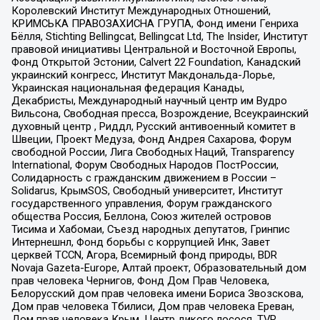
Королевский Институт Международных Отношений,
КРИМСЬКА ПРАВОЗАХИСНА ГРУПА, Фонд имени Генриха
Бёлля, Stichting Bellingcat, Bellingcat Ltd, The Insider, Институт
правовой инициативы Центральной и Восточной Европы,
Фонд Открытой Эстонии, Calvert 22 Foundation, Канадский
украинский конгресс, Институт Макдональда-Лорье,
Украинская национальная федерация Канады,
Декабристы, Международный научный центр им Вудро
Вильсона, Свободная пресса, Возрождение, Всеукраинский
духовный центр , Риддл, Русский антивоенный комитет в
Швеции, Проект Медуза, Фонд Андрея Сахарова, Форум
свободной России, Лига Свободных Наций, Transparеncy
International, Форум Свободных Народов ПостРоссии,
Солидарность с гражданским движением в России –
Solidarus, КрымSOS, Свободный университет, Институт
государственного управления, Форум гражданского
общества Россия, Беллона, Союз жителей островов
Тисима и Хабомаи, Съезд народных депутатов, Гринпис
Интернешнл, Фонд борьбы с коррупцией Инк, Завет
церквей TCCN, Агора, Всемирный фонд природы, BDR
Novaja Gazeta-Europe, Алтай проект, Образовательный дом
прав человека Чернигов, Фонд Дом Прав Человека,
Белорусский дом прав человека имени Бориса Звозскова,
Дом прав человека Тбилиси, Дом прав человека Ереван,
Дом прав человека Крым, Центр дикого лосося, TVR