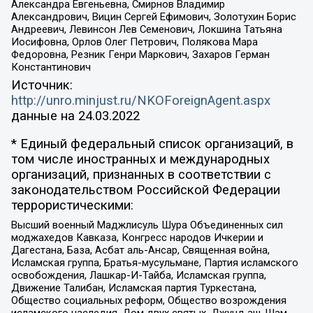
Александра Евгеньевна, Смирнов Владимир
Александрович, Вицин Сергей Ефимович, Золотухин Борис
Андреевич, Левинсон Лев Семенович, Локшина Татьяна
Иосифовна, Орлов Олег Петрович, Полякова Мара
Федоровна, Резник Генри Маркович, Захаров Герман
Константинович
Источник:
http://unro.minjust.ru/NKOForeignAgent.aspx
данные на
24.03.2022
* Единый федеральный список организаций, в
том числе иностранных и международных
организаций, признанных в соответствии с
законодательством Российской Федерации
террористическими:
Высший военный Маджлисуль Шура Объединенных сил
моджахедов Кавказа, Конгресс народов Ичкерии и
Дагестана, База, Асбат аль-Ансар, Священная война,
Исламская группа, Братья-мусульмане, Партия исламского
освобождения, Лашкар-И-Тайба, Исламская группа,
Движение Талибан, Исламская партия Туркестана,
Общество социальных реформ, Общество возрождения
исламского наследия, Дом двух святых, Джунд аш-Шам,