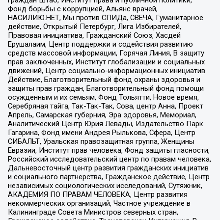
граждан Штаб, Институт права и публичной политики,
Фонд борьбы с коррупцией, Альянс врачей,
НАСИЛИЮ.НЕТ, Мы против СПИДа, СВЕЧА, Гуманитарное
действие, Открытый Петербург, Лига Избирателей,
Правовая инициатива, Гражданский Союз, Хасдей
Ерушалаим, Центр поддержки и содействия развитию
средств массовой информации, Горячая Линия, В защиту
прав заключенных, Институт глобализации и социальных
движений, Центр социально-информационных инициатив
Действие, Благотворительный фонд охраны здоровья и
защиты прав граждан, Благотворительный фонд помощи
осужденным и их семьям, Фонд Тольятти, Новое время,
Серебряная тайга, Так-Так-Так, Сова, центр Анна, Проект
Апрель, Самарская губерния, Эра здоровья, Мемориал,
Аналитический Центр Юрия Левады, Издательство Парк
Гагарина, Фонд имени Андрея Рылькова, Сфера, Центр
СИБАЛЬТ, Уральская правозащитная группа, Женщины
Евразии, Институт прав человека, Фонд защиты гласности,
Российский исследовательский центр по правам человека,
Дальневосточный центр развития гражданских инициатив
и социального партнерства, Гражданское действие, Центр
независимых социологических исследований, Сутяжник,
АКАДЕМИЯ ПО ПРАВАМ ЧЕЛОВЕКА, Центр развития
некоммерческих организаций, Частное учреждение в
Калининграде Совета Министров северных стран,