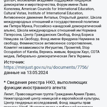
gGmbH, Мобильная академия поддержки гендерной
демократии и миротворчества, Форум имени Льва
Копелева, American Councils for International Education,
Cultural Vistas, Institute of International Education,
Антивоенное движение Антальи, Открытый диалог, Школа
международных отношений и государственной политики
им Питера Мунка, Российско-канадский демократический
альянс, Школа международных отношений им Нормана
Патерсона, Центр Гражданских Свобод, Фонд Бориса
Немцова за Свободу, Фонд имени Фридриха Науманна за
свободу, Феминистское антивоенное сопротивление,
Комитет независимости Ингушетии, Прометей, Stop
Occupation of Karelia, Вернись живым, Фридом Хаус, СОТА
медиа, Либерально-демократическая Лига Украины
Источник:
https://minjust.gov.ru/ru/documents/7756/
данные на
13.05.2024
* Сведения реестра НКО, выполняющих
функции иностранного агента:
Лилит, Правозащитная группа Гражданин.Армия.Право,
Нижегородский центр немецкой и европейской культуры,
Центр гендерных исследований, Фонд защиты прав