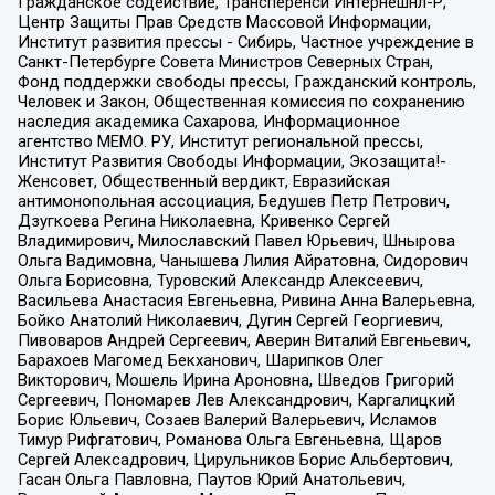
Гражданское содействие, Трансперенси Интернешнл-Р,
Центр Защиты Прав Средств Массовой Информации,
Институт развития прессы - Сибирь, Частное учреждение в
Санкт-Петербурге Совета Министров Северных Стран,
Фонд поддержки свободы прессы, Гражданский контроль,
Человек и Закон, Общественная комиссия по сохранению
наследия академика Сахарова, Информационное
агентство МЕМО. РУ, Институт региональной прессы,
Институт Развития Свободы Информации, Экозащита!-
Женсовет, Общественный вердикт, Евразийская
антимонопольная ассоциация, Бедушев Петр Петрович,
Дзугкоева Регина Николаевна, Кривенко Сергей
Владимирович, Милославский Павел Юрьевич, Шнырова
Ольга Вадимовна, Чанышева Лилия Айратовна, Сидорович
Ольга Борисовна, Туровский Александр Алексеевич,
Васильева Анастасия Евгеньевна, Ривина Анна Валерьевна,
Бойко Анатолий Николаевич, Дугин Сергей Георгиевич,
Пивоваров Андрей Сергеевич, Аверин Виталий Евгеньевич,
Барахоев Магомед Бекханович, Шарипков Олег
Викторович, Мошель Ирина Ароновна, Шведов Григорий
Сергеевич, Пономарев Лев Александрович, Каргалицкий
Борис Юльевич, Созаев Валерий Валерьевич, Исламов
Тимур Рифгатович, Романова Ольга Евгеньевна, Щаров
Сергей Алексадрович, Цирульников Борис Альбертович,
Гасан Ольга Павловна, Паутов Юрий Анатольевич,