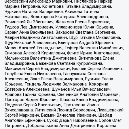
Верховский Александр Маркович, Пислакова-Паркер
Марина Петровна, Кочеткова Татьяна Владимировна,
Чуркина Наталья Валерьевна, Акимова Татьяна
Николаевна, Золотарева Екатерина Александровна,
Рачинский Ян Збигневич, Жемкова Елена Борисовна,
Гудков Лев Дмитриевич, Илларионова Юлия Юрьевна,
Саранг Анна Васильевна, Захарова Светлана Сергеевна,
Аверин Владимир Анатольевич, Щур Татьяна Михайловна,
Щур Николай Алексеевич, Блинушов Андрей Юрьевич,
Мосин Алексей Геннадьевич, Гефтер Валентин Михайлович,
Симонов Алексей Кириллович, Флиге Ирина Анатольевна,
Мельникова Валентина Дмитриевна, Вититинова Елена
Владимировна, Баженова Светлана Куприяновна,
Максимов Сергей Владимирович, Беляев Сергей Иванович,
Голубева Елена Николаевна, Ганнушкина Светлана
Алексеевна, Закс Елена Владимировна, Буртина Елена
Юрьевна, Гендель Людмила Залмановна, Кокорина
Екатерина Алексеевна, Шуманов Илья Вячеславович,
Арапова Галина Юрьевна, Свечников Анатолий Мариевич,
Прохоров Вадим Юрьевич, Шахова Елена Владимировна,
Подузов Сергей Васильевич, Протасова Ирина
Вячеславовна, Литинский Леонид Борисович, Лукашевский
Сергей Маркович, Бахмин Вячеслав Иванович, Шабад
Анатолий Ефимович, Сухих Дарья Николаевна, Орлов Олег
Петрович, Добровольская Анна Дмитриевна, Королева