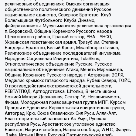
религиозных объединениях, Омская организация
общественного политического движения Русское
национальное единство, Северное Братство, Клуб
Болельщиков Футбольного Клуба Динамо,
Файзрахманисты, Мусульманская религиозная организация
п. Боровский, Община Коренного Русского народа
Щелковского района, Правый сектор, УНА - УНСО,
Украинская повстанческая армия, Тризуб им. Степана
Бандеры, Братство, Белый Крест, Misanthropic division,
Религиозное объединение последователей инглиизма,
Народная Социальная Инициатива, TulaSkins,
Этнополитическое объединение Русские, Русское
национальное объединение Атака, Мечеть Мирмамеда,
Община Коренного Русского народа г. Астрахани, ВОЛЯ,
Меджлис крымскотатарского народа, Рубеж Севера, ТОЙС,
О противодействии экстремистской деятельности,
РЕВТАТПОД, Артподготовка, Штольц, В честь иконы
Божией Матери Державная, Сектор 16, Независимость,
Фирма, Молодежная правозащитная группа МПГ, Курсом
Правды и Единения, Каракольская инициативная группа,
Автоград Крю, Союз Славянских Сил Руси, Алля-Аят,
Благотворительный пансионат Ак Умут, Русская
республика Русь, Арестантское уголовное единство,
Башкорт, Нация и свобода, Нация и свобода, W.H.С., Фалунь
Дафа, Иртыш Ultras, Русский Патриотический клуб-