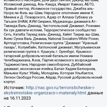
Исламский джихад, Аль-Каида, Имарат Кавказ, АБТО,
Правый сектор, Исламское государство, Джабха аль-
Нусра ли-Ахль аш-Шам, Народное ополчение имени К.
Минина и Д. Пожарского, Аджр от Аллаха Субхану уа
Тагьаля SHAM, АУМ Синрике, Муджахеды джамаата Ат-
Тавхида Валь-Джихад, Чистопольский Джамаат, Рохнамо
ба суи давлати исломи, Террористическое сообщество
Сеть, Катиба Таухид валь-Джихад, Хайят Тахрир аш-Шам,
Ахлю Сунна Валь Джамаа, National Socialism/White Power,
Артподготовка, Религиозная группа “Джамаат “Красный
пахарь”, Колумбайн, Хатлонский джамаат, Мусульманская
религиозная группа п. Кушкуль г. Оренбург, Крымско-
татарский добровольческий батальон имени Номана
Челебиджихана, Азов, Партия исламского возрождения
Таджикистана, Народная самооборона, Дуббайский
джамаат, московская ячейка, Батал-Хаджи Белхороев,
Маньяки Культ Убийц, Молодёжь Которая Улыбается,
Легион Свобода России, Айдар, Русский добровольческий
корпус
Источник:
http://nac.gov.ru/terroristicheskie-i-
ekstremistskie-organizacii-i-materialy.html
данные
на
16.11.2023