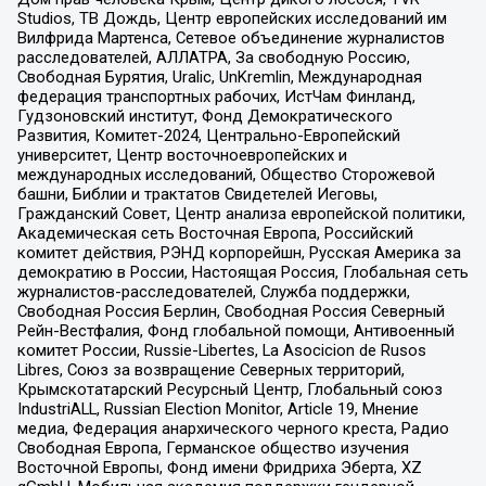
Studios, ТВ Дождь, Центр европейских исследований им
Вилфрида Мартенса, Сетевое объединение журналистов
расследователей, АЛЛАТРА, За свободную Россию,
Свободная Бурятия, Uralic, UnKremlin, Международная
федерация транспортных рабочих, ИстЧам Финланд,
Гудзоновский институт, Фонд Демократического
Развития, Комитет-2024, Центрально-Европейский
университет, Центр восточноевропейских и
международных исследований, Общество Сторожевой
башни, Библии и трактатов Свидетелей Иеговы,
Гражданский Совет, Центр анализа европейской политики,
Академическая сеть Восточная Европа, Российский
комитет действия, РЭНД корпорейшн, Русская Америка за
демократию в России, Настоящая Россия, Глобальная сеть
журналистов-расследователей, Служба поддержки,
Свободная Россия Берлин, Свободная Россия Северный
Рейн-Вестфалия, Фонд глобальной помощи, Антивоенный
комитет России, Russie-Libertes, La Asocicion de Rusos
Libres, Союз за возвращение Северных территорий,
Крымскотатарский Ресурсный Центр, Глобальный союз
IndustriALL, Russian Election Monitor, Article 19, Мнение
медиа, Федерация анархического черного креста, Радио
Свободная Европа, Германское общество изучения
Восточной Европы, Фонд имени Фридриха Эберта, XZ