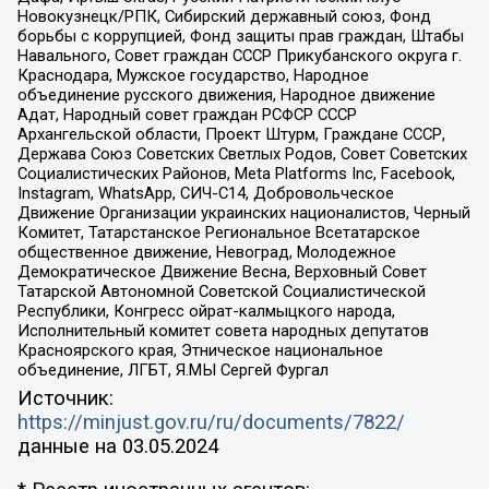
Новокузнецк/РПК, Сибирский державный союз, Фонд
борьбы с коррупцией, Фонд защиты прав граждан, Штабы
Навального, Совет граждан СССР Прикубанского округа г.
Краснодара, Мужское государство, Народное
объединение русского движения, Народное движение
Адат, Народный совет граждан РСФСР СССР
Архангельской области, Проект Штурм, Граждане СССР,
Держава Союз Советских Светлых Родов, Совет Советских
Социалистических Районов, Meta Platforms Inc, Facebook,
Instagram, WhatsApp, СИЧ-С14, Добровольческое
Движение Организации украинских националистов, Черный
Комитет, Татарстанское Региональное Всетатарское
общественное движение, Невоград, Молодежное
Демократическое Движение Весна, Верховный Совет
Татарской Автономной Советской Социалистической
Республики, Конгресс ойрат-калмыцкого народа,
Исполнительный комитет совета народных депутатов
Красноярского края, Этническое национальное
объединение, ЛГБТ, Я.МЫ Сергей Фургал
Источник:
https://minjust.gov.ru/ru/documents/7822/
данные на
03.05.2024