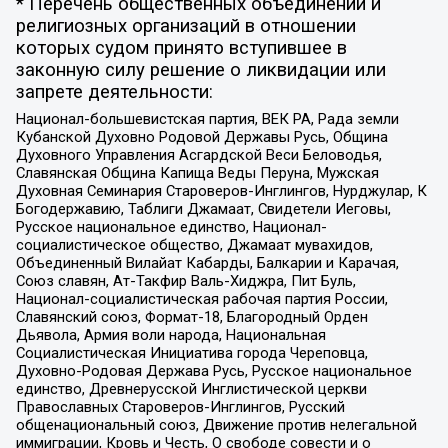
* Перечень общественных объединений и
религиозных организаций в отношении
которых судом принято вступившее в
законную силу решение о ликвидации или
запрете деятельности:
Национал-большевистская партия, ВЕК РА, Рада земли
Кубанской Духовно Родовой Державы Русь, Община
Духовного Управления Асгардской Веси Беловодья,
Славянская Община Капища Веды Перуна, Мужская
Духовная Семинария Староверов-Инглингов, Нурджулар, К
Богодержавию, Таблиги Джамаат, Свидетели Иеговы,
Русское национальное единство, Национал-
социалистическое общество, Джамаат мувахидов,
Объединенный Вилайат Кабарды, Балкарии и Карачая,
Союз славян, Ат-Такфир Валь-Хиджра, Пит Буль,
Национал-социалистическая рабочая партия России,
Славянский союз, Формат-18, Благородный Орден
Дьявола, Армия воли народа, Национальная
Социалистическая Инициатива города Череповца,
Духовно-Родовая Держава Русь, Русское национальное
единство, Древнерусской Инглистической церкви
Православных Староверов-Инглингов, Русский
общенациональный союз, Движение против нелегальной
иммиграции, Кровь и Честь, О свободе совести и о