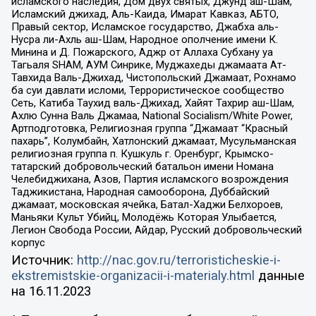
исламского наследия, Дом двух святых, Джунд аш-Шам,
Исламский джихад, Аль-Каида, Имарат Кавказ, АБТО,
Правый сектор, Исламское государство, Джабха аль-
Нусра ли-Ахль аш-Шам, Народное ополчение имени К.
Минина и Д. Пожарского, Аджр от Аллаха Субхану уа
Тагьаля SHAM, АУМ Синрике, Муджахеды джамаата Ат-
Тавхида Валь-Джихад, Чистопольский Джамаат, Рохнамо
ба суи давлати исломи, Террористическое сообщество
Сеть, Катиба Таухид валь-Джихад, Хайят Тахрир аш-Шам,
Ахлю Сунна Валь Джамаа, National Socialism/White Power,
Артподготовка, Религиозная группа “Джамаат “Красный
пахарь”, Колумбайн, Хатлонский джамаат, Мусульманская
религиозная группа п. Кушкуль г. Оренбург, Крымско-
татарский добровольческий батальон имени Номана
Челебиджихана, Азов, Партия исламского возрождения
Таджикистана, Народная самооборона, Дуббайский
джамаат, московская ячейка, Батал-Хаджи Белхороев,
Маньяки Культ Убийц, Молодёжь Которая Улыбается,
Легион Свобода России, Айдар, Русский добровольческий
корпус
Источник:
http://nac.gov.ru/terroristicheskie-i-
ekstremistskie-organizacii-i-materialy.html
данные
на
16.11.2023