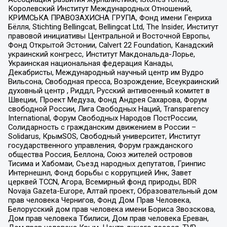
Королевский Институт Международных Отношений,
КРИМСЬКА ПРАВОЗАХИСНА ГРУПА, Фонд имени Генриха
Бёлля, Stichting Bellingcat, Bellingcat Ltd, The Insider, Институт
правовой инициативы Центральной и Восточной Европы,
Фонд Открытой Эстонии, Calvert 22 Foundation, Канадский
украинский конгресс, Институт Макдональда-Лорье,
Украинская национальная федерация Канады,
Декабристы, Международный научный центр им Вудро
Вильсона, Свободная пресса, Возрождение, Всеукраинский
духовный центр , Риддл, Русский антивоенный комитет в
Швеции, Проект Медуза, Фонд Андрея Сахарова, Форум
свободной России, Лига Свободных Наций, Transparеncy
International, Форум Свободных Народов ПостРоссии,
Солидарность с гражданским движением в России –
Solidarus, КрымSOS, Свободный университет, Институт
государственного управления, Форум гражданского
общества Россия, Беллона, Союз жителей островов
Тисима и Хабомаи, Съезд народных депутатов, Гринпис
Интернешнл, Фонд борьбы с коррупцией Инк, Завет
церквей TCCN, Агора, Всемирный фонд природы, BDR
Novaja Gazeta-Europe, Алтай проект, Образовательный дом
прав человека Чернигов, Фонд Дом Прав Человека,
Белорусский дом прав человека имени Бориса Звозскова,
Дом прав человека Тбилиси, Дом прав человека Ереван,