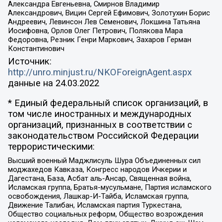
Александра Евгеньевна, Смирнов Владимир
Александрович, Вицин Сергей Ефимович, Золотухин Борис
Андреевич, Левинсон Лев Семенович, Локшина Татьяна
Иосифовна, Орлов Олег Петрович, Полякова Мара
Федоровна, Резник Генри Маркович, Захаров Герман
Константинович
Источник:
http://unro.minjust.ru/NKOForeignAgent.aspx
данные на
24.03.2022
* Единый федеральный список организаций, в
том числе иностранных и международных
организаций, признанных в соответствии с
законодательством Российской Федерации
террористическими:
Высший военный Маджлисуль Шура Объединенных сил
моджахедов Кавказа, Конгресс народов Ичкерии и
Дагестана, База, Асбат аль-Ансар, Священная война,
Исламская группа, Братья-мусульмане, Партия исламского
освобождения, Лашкар-И-Тайба, Исламская группа,
Движение Талибан, Исламская партия Туркестана,
Общество социальных реформ, Общество возрождения