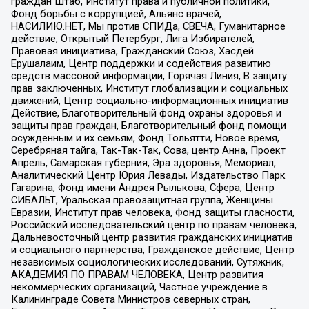
граждан Штаб, Институт права и публичной политики,
Фонд борьбы с коррупцией, Альянс врачей,
НАСИЛИЮ.НЕТ, Мы против СПИДа, СВЕЧА, Гуманитарное
действие, Открытый Петербург, Лига Избирателей,
Правовая инициатива, Гражданский Союз, Хасдей
Ерушалаим, Центр поддержки и содействия развитию
средств массовой информации, Горячая Линия, В защиту
прав заключенных, Институт глобализации и социальных
движений, Центр социально-информационных инициатив
Действие, Благотворительный фонд охраны здоровья и
защиты прав граждан, Благотворительный фонд помощи
осужденным и их семьям, Фонд Тольятти, Новое время,
Серебряная тайга, Так-Так-Так, Сова, центр Анна, Проект
Апрель, Самарская губерния, Эра здоровья, Мемориал,
Аналитический Центр Юрия Левады, Издательство Парк
Гагарина, Фонд имени Андрея Рылькова, Сфера, Центр
СИБАЛЬТ, Уральская правозащитная группа, Женщины
Евразии, Институт прав человека, Фонд защиты гласности,
Российский исследовательский центр по правам человека,
Дальневосточный центр развития гражданских инициатив
и социального партнерства, Гражданское действие, Центр
независимых социологических исследований, Сутяжник,
АКАДЕМИЯ ПО ПРАВАМ ЧЕЛОВЕКА, Центр развития
некоммерческих организаций, Частное учреждение в
Калининграде Совета Министров северных стран,