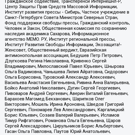
Гражданское содействие, Трансперенси Интернешнл-Р,
Центр Защиты Прав Средств Массовой Информации,
Институт развития прессы - Сибирь, Частное учреждение в
Санкт-Петербурге Совета Министров Северных Стран,
Фонд поддержки свободы прессы, Гражданский контроль,
Человек и Закон, Общественная комиссия по сохранению
наследия академика Сахарова, Информационное
агентство МЕМО. РУ, Институт региональной прессы,
Институт Развития Свободы Информации, Экозащита!-
Женсовет, Общественный вердикт, Евразийская
антимонопольная ассоциация, Бедушев Петр Петрович,
Дзугкоева Регина Николаевна, Кривенко Сергей
Владимирович, Милославский Павел Юрьевич, Шнырова
Ольга Вадимовна, Чанышева Лилия Айратовна, Сидорович
Ольга Борисовна, Туровский Александр Алексеевич,
Васильева Анастасия Евгеньевна, Ривина Анна Валерьевна,
Бойко Анатолий Николаевич, Дугин Сергей Георгиевич,
Пивоваров Андрей Сергеевич, Аверин Виталий Евгеньевич,
Барахоев Магомед Бекханович, Шарипков Олег
Викторович, Мошель Ирина Ароновна, Шведов Григорий
Сергеевич, Пономарев Лев Александрович, Каргалицкий
Борис Юльевич, Созаев Валерий Валерьевич, Исламов
Тимур Рифгатович, Романова Ольга Евгеньевна, Щаров
Сергей Алексадрович, Цирульников Борис Альбертович,
Гасан Ольга Павловна, Паутов Юрий Анатольевич,