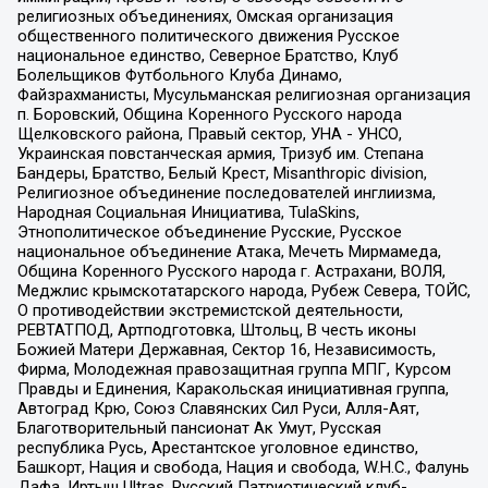
религиозных объединениях, Омская организация
общественного политического движения Русское
национальное единство, Северное Братство, Клуб
Болельщиков Футбольного Клуба Динамо,
Файзрахманисты, Мусульманская религиозная организация
п. Боровский, Община Коренного Русского народа
Щелковского района, Правый сектор, УНА - УНСО,
Украинская повстанческая армия, Тризуб им. Степана
Бандеры, Братство, Белый Крест, Misanthropic division,
Религиозное объединение последователей инглиизма,
Народная Социальная Инициатива, TulaSkins,
Этнополитическое объединение Русские, Русское
национальное объединение Атака, Мечеть Мирмамеда,
Община Коренного Русского народа г. Астрахани, ВОЛЯ,
Меджлис крымскотатарского народа, Рубеж Севера, ТОЙС,
О противодействии экстремистской деятельности,
РЕВТАТПОД, Артподготовка, Штольц, В честь иконы
Божией Матери Державная, Сектор 16, Независимость,
Фирма, Молодежная правозащитная группа МПГ, Курсом
Правды и Единения, Каракольская инициативная группа,
Автоград Крю, Союз Славянских Сил Руси, Алля-Аят,
Благотворительный пансионат Ак Умут, Русская
республика Русь, Арестантское уголовное единство,
Башкорт, Нация и свобода, Нация и свобода, W.H.С., Фалунь
Дафа, Иртыш Ultras, Русский Патриотический клуб-