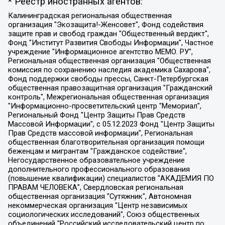
* Реестр иностранных агентов:
Калининградская региональная общественная организация "Экозащита!-Женсовет", Фонд содействия защите прав и свобод граждан "Общественный вердикт", Фонд "Институт Развития Свободы Информации", Частное учреждение "Информационное агентство МЕМО. РУ", Региональная общественная организация "Общественная комиссия по сохранению наследия академика Сахарова", Фонд поддержки свободы прессы, Санкт-Петербургская общественная правозащитная организация "Гражданский контроль", Межрегиональная общественная организация "Информационно-просветительский центр "Мемориал", Региональный Фонд "Центр Защиты Прав Средств Массовой Информации", с 05.12.2023 Фонд "Центр Защиты Прав Средств массовой информации", Региональная общественная благотворительная организация помощи беженцам и мигрантам "Гражданское содействие", Негосударственное образовательное учреждение дополнительного профессионального образования (повышение квалификации) специалистов "АКАДЕМИЯ ПО ПРАВАМ ЧЕЛОВЕКА", Свердловская региональная общественная организация "Сутяжник", Автономная некоммерческая организация "Центр независимых социологических исследований", Союз общественных объединений "Российский исследовательский центр по правам человека", Региональное общественное учреждение научно-информационный центр "МЕМОРИАЛ", Некоммерческая организация "Фонд защиты гласности", Автономная некоммерческая организация "Институт прав человека", Городская общественная организация "Екатеринбургское общество "МЕМОРИАЛ", Городская общественная организация "Рязанское историко-просветительское и правозащитное общество "Мемориал" (Рязанский Мемориал), Челябинский региональный орган общественной самодеятельности – женское общественное объединение "Женщины Евразии", Челябинский региональный орган общественной самодеятельности "Уральская правозащитная группа", Фонд содействия защите здоровья и социальной справедливости имени Андрея Рылькова, Автономная Некоммерческая Организация "Аналитический Центр Юрия Левады", Автономная некоммерческая организация социальной поддержки населения "Проект Апрель", Региональная общественная организация помощи женщинам и детям, находящимся в кризисной ситуации "Информационно-методический центр "Анна", Фонд содействия развитию массовых коммуникаций и правовому просвещению "Так-так-Так", Фонд содействия устойчивому развитию "Серебряная тайга", Свердловский региональный общественный фонд социальных проектов "Новое время", "Idel.Реалии", Кавказ.Реалии, Крым.Реалии, Телеканал Настоящее Время, Татаро-башкирская служба Радио Свобода (Azatliq Radiosi), Радио Свободная Европа/Радио Свобода (PCE/PC), "Сибирь.Реалии", "Фактограф", Благотворительный фонд помощи осужденным и их семьям, Автономная некоммерческая организация "Институт глобализации и социальных движений", Фонд "В защиту прав заключенных", Частное учреждение "Центр поддержки и содействия развитию средств массовой информации", Пензенский региональный общественный благотворительный фонд "Гражданский союз", "Север.Реалии", Некоммерческая организация Фонд "Правовая инициатива", Общество с ограниченной ответственностью "Радио Свободная Европа/Радио Свобода", Чешское информационное агентство "MEDIUM-ORIENT", Красноярская региональная общественная организация "Мы против СПИДа", Камалягин Денис Николаевич, Маркелов Сергей Евгеньевич, Пономарев Лев Александрович, Савицкая Людмила Алексеевна, Автономная некоммерческая организация "Центр по работе с проблемой насилия "НАСИЛИЮ.НЕТ", Межрегиональный профессиональный союз работников здравоохранения "Альянс врачей", Юридическое лицо, зарегистрированное в Латвийской Республике, SIA "Medusa Project" (регистрационный номер 40103797863, дата регистрации 10.06.2014), Некоммерческая организация "Фонд по борьбе с коррупцией", Автономная некоммерческая организация "Институт права и публичной политики", Баданин Роман Сергеевич, Гликин Максим Александрович, Железнова Мария Михайловна, Лукьянова Юлия Сергеевна, Маетная Елизавета Витальевна, Маняхин Петр Борисович, Чуракова Ольга Владимировна, Ярош Юлия Петровна, Юридическое лицо "The Insider SIA", зарегистрированное в Риге, Латвийская Республика (дата регистрации 26.06.2015), являющееся администратором доменного имени интернет-издания "The Insider SIA", https://theins.ru, Постернак Алексей Евгеньевич, Рубин Михаил Аркадьевич, Анин Роман Александрович, Юридическое лицо Istories fonds, зарегистрированное в Латвийской Республике (регистрационный номер 50008295751, дата регистрации 24.02.2020), Великовский Дмитрий Александрович, Долинина Ирина Николаевна, Мароховская Алеся Алексеевна, Шлейнов Роман Юрьевич, Шмагун Олеся Валентиновна, Общество с ограниченной ответственностью "Альтаир 2021", Общество с ограниченной ответственностью "Вега 2021", Общество с ограниченной ответственностью "Главный редактор 2021", Общество с ограниченной ответственностью "Ромашки монолит", Важенков Артем Валерьевич, Ивановская областная общественная организация "Центр гендерных исследований", Гурман Юрий Альбертович, Медиапроект "ОВД-Инфо", Егоров Владимир Владимирович, Жилинский Владимир Александрович, Общество с ограниченной ответственностью "ЗП", Иванова София Юрьевна, Карезина Инна Павловна, Кильтау Екатерина Викторовна, Петров Алексей Викторович, Пискунов Сергей Евгеньевич, Смирнов Сергей Сергеевич, Тихонов Михаил Сергеевич, Общество с ограниченной ответственностью "ЖУРНАЛИСТ-ИНОСТРАННЫЙ АГЕНТ", Арапова Галина Юрьевна, Вольтская Татьяна Анатольевна, Американская компания "Mason G.E.S. Anonymous Foundation" (США), являющаяся владельцем интернет-издания https://mnews.world/, Компания "Stichting Bellingcat", зарегистрированная в Нидерландах (дата регистрации 11.07.2018), Захаров Андрей Вячеславович, Клепиковская Екатерина Дмитриевна, Общество с ограниченной ответственностью "МЕМО", Перл Роман Александрович, Симонов Евгений Алексеевич, Соловьева Елена Анатольевна, Сотников Даниил Владимирович, Сурначева Елизавета Дмитриевна, Автономная некоммерческая организация по защите прав человека и информированию населения "Якутия – Наше Мнение", Общество с ограниченной ответственностью "Москоу диджитал медиа", с 26.01.2023 Общество с ограниченной ответственностью "Чайка Белые сады", Ветошкина Валерия Валерьевна, Заговора Максим Александрович, Межрегиональное общественное движение "Российская ЛГБТ - сеть", Оленичев Максим Владимирович, Павлов Иван Юрьевич, Скворцова Елена Сергеевна, Общество с ограниченной ответственностью "Как бы инагент", Кочетков Игорь Викторович, Общество с ограниченной ответственностью "Честные выборы", Еланчик Олег Александрович, Общество с ограниченной ответственностью "Нобелевский призыв", Гималова Регина Эмилевна, Григорьев Андрей Валерьевич, Григорьева Алина Александровна, Ассоциация по содействию защите прав призывников, альтернативнослужащих и военнослужащих "Правозащитная группа "Гражданин.Армия.Право", Хисамова Регина Фаритовна, Автономная некоммерческая организация по реализации социально-правовых программ "Лилит", Дальневосточное общественное движение "Маяк", Санкт-Петербургская ЛГБТ-инициативная группа "Выход", Инициативная группа ЛГБТ+ "Реверс", Алексеев Андрей Викторович, Бекбулатова Таисия Львовна, Беляев Иван Михайлович, Владыкина Елена Сергеевна, Гельман Марат Александрович, Никульшина Вероника Юрьевна, Толоконникова Надежда Андреевна, Шендерович Виктор Анатольевич, Общество с ограниченной ответственностью "Данное сообщение", Общество с ограниченной ответственностью Издательский дом "Новая глава", Айнбиндер Александра Александровна, Московский комьюнити-центр для ЛГБТ+инициатив, Благотворительный фонд развития филантропии, Deutsche Welle (Германия, Kurt-Schumacher-Strasse 3, 53113 Bonn), Борзунова Мария Михайловна, Воробьев Виктор Викторович, Голубева Анна Львовна, Константинова Алла Михайловна, Малкова Ирина Владимировна, Мурадов Мурад Абдулгалимович, Осетинская Елизавета Николаевна, Понасенков Евгений Николаевич, Ганапольский Матвей Юрьевич, Киселев Евгений Алексеевич, Борухович Ирина Григорьевна, Дремин Иван Тимофеевич, Дубровский Дмитрий Викторович, Красноярская региональная общественная организация поддержки и развития альтернативных образовательных технологий и межкультурных коммуникаций "ИНТЕРРА", Маяковская Екатерина Алексеевна, Фейгин Марк Захарович, Филимонов Андрей Викторович, Дзугкоева Регина Николаевна, Доброхотов Роман Александрович, Дудь Юрий Александрович, Елкин Сергей Владимирович, Кругликов Кирилл Игоревич, Сабунаева Мария Леонидовна, Семенов Алексей Владимирович, Шаинян Карен Багратович, Шульман Екатерина Михайловна, Асафьев Артур Валерьевич, Вахштайн Виктор Семенович, Венедиктов Алексей Алексеевич, Лушникова Екатерина Евгеньевна, Волков Леонид Михайлович, Невзоров Александр Глебович, Пархоменко Сергей Борисович, Сироткин Ярослав Николаевич, Кара-Мурза Владимир Владимирович, Баранова Наталья Владимировна, Гозман Леонид Яковлевич, Кагарлицкий Борис Юльевич, Климарев Михаил Валерьевич, Милов Владимир Станиславович, Автономная некоммерческая организация Краснодарский центр современного искусства "Типография", Моргенштерн Алишер Тагирович, Соболь Любовь Эдуардовна, Общество с ограниченной ответственностью "ЛИЗА НОРМ", Каспаров Гарри Кимович, Ходорковский Михаил Борисович, Общество с ограниченной ответственностью "Апрельские тезисы", Данилович Ирина Брониславовна, Кашин Олег Владимирович, Петров Николай Владимирович, Пивоваров Алексей Владимирович, Соколов Михаил Владимирович, Цветкова Юлия Владимировна, Чичваркин Евгений Александрович, Комитет против пыток/Команда против пыток, Общество с ограниченной ответственностью "Первый научный", Общество с ограниченной ответственностью "Вертолет и ко", Белоцерковская Вероника Борисовна, Кац Максим Евгеньевич, Лазарева Татьяна Юрьевна, Шаведдинов Руслан Табризович, Яшин Илья Валерьевич, Общество с ограниченной ответственностью "Иноагент ААВ", Алешковский Дмитрий Петрович, Альбац Евгения Марковна, Быков Дмитрий Львович, Галямина Юлия Евгеньевна, Лойко Сергей Леонидович, Мартынов Кирилл Константинович, Медведев Сергей Александрович, Крашенинников Федор Геннадиевич, Гордеева Катерина Вл