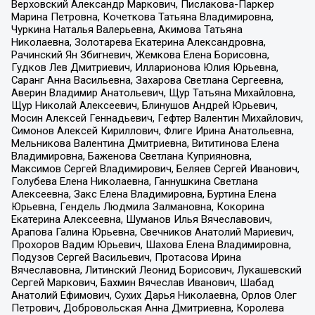
Верховский Александр Маркович, Пислакова-Паркер
Марина Петровна, Кочеткова Татьяна Владимировна,
Чуркина Наталья Валерьевна, Акимова Татьяна
Николаевна, Золотарева Екатерина Александровна,
Рачинский Ян Збигневич, Жемкова Елена Борисовна,
Гудков Лев Дмитриевич, Илларионова Юлия Юрьевна,
Саранг Анна Васильевна, Захарова Светлана Сергеевна,
Аверин Владимир Анатольевич, Щур Татьяна Михайловна,
Щур Николай Алексеевич, Блинушов Андрей Юрьевич,
Мосин Алексей Геннадьевич, Гефтер Валентин Михайлович,
Симонов Алексей Кириллович, Флиге Ирина Анатольевна,
Мельникова Валентина Дмитриевна, Вититинова Елена
Владимировна, Баженова Светлана Куприяновна,
Максимов Сергей Владимирович, Беляев Сергей Иванович,
Голубева Елена Николаевна, Ганнушкина Светлана
Алексеевна, Закс Елена Владимировна, Буртина Елена
Юрьевна, Гендель Людмила Залмановна, Кокорина
Екатерина Алексеевна, Шуманов Илья Вячеславович,
Арапова Галина Юрьевна, Свечников Анатолий Мариевич,
Прохоров Вадим Юрьевич, Шахова Елена Владимировна,
Подузов Сергей Васильевич, Протасова Ирина
Вячеславовна, Литинский Леонид Борисович, Лукашевский
Сергей Маркович, Бахмин Вячеслав Иванович, Шабад
Анатолий Ефимович, Сухих Дарья Николаевна, Орлов Олег
Петрович, Добровольская Анна Дмитриевна, Королева