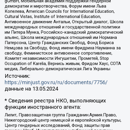
gGmbH, Мобильная академия поддержки гендерной
демократии и миротворчества, Форум имени Льва
Копелева, American Councils for International Education,
Cultural Vistas, Institute of International Education,
Антивоенное движение Антальи, Открытый диалог, Школа
международных отношений и государственной политики
им Питера Мунка, Российско-канадский демократический
альянс, Школа международных отношений им Нормана
Патерсона, Центр Гражданских Свобод, Фонд Бориса
Немцова за Свободу, Фонд имени Фридриха Науманна за
свободу, Феминистское антивоенное сопротивление,
Комитет независимости Ингушетии, Прометей, Stop
Occupation of Karelia, Вернись живым, Фридом Хаус, СОТА
медиа, Либерально-демократическая Лига Украины
Источник:
https://minjust.gov.ru/ru/documents/7756/
данные на
13.05.2024
* Сведения реестра НКО, выполняющих
функции иностранного агента:
Лилит, Правозащитная группа Гражданин.Армия.Право,
Нижегородский центр немецкой и европейской культуры,
Центр гендерных исследований, Фонд защиты прав