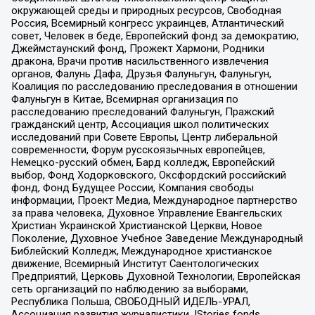
окружающей среды и природных ресурсов, Свободная
Россия, Всемирный конгресс украинцев, Атлантический
совет, Человек в беде, Европейский фонд за демократию,
Джеймстаунский фонд, Прожект Хармони, Родники
дракона, Врачи против насильственного извлечения
органов, Фалунь Дафа, Друзья Фалуньгун, Фалуньгун,
Коалиция по расследованию преследования в отношении
Фалуньгун в Китае, Всемирная организация по
расследованию преследований Фалуньгун, Пражский
гражданский центр, Ассоциация школ политических
исследований при Совете Европы, Центр либеральной
современности, Форум русскоязычных европейцев,
Немецко-русский обмен, Бард колледж, Европейский
выбор, Фонд Ходорковского, Оксфордский российский
фонд, Фонд Будущее России, Компания свободы
информации, Проект Медиа, Международное партнерство
за права человека, Духовное Управление Евангельских
Христиан Украинской Христианской Церкви, Новое
Поколение, Духовное Учебное Заведение Международный
Библейский Колледж, Международное христианское
движение, Всемирный Институт Саентологических
Предприятий, Церковь Духовной Технологии, Европейская
сеть организаций по наблюдению за выборами,
Республика Польша, СВОБОДНЫЙ ИДЕЛЬ-УРАЛ,
Ассоциация развития журналистики, IStories fonds,