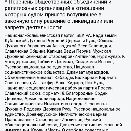
* Перечень общественных объединений и
религиозных организаций в отношении
которых судом принято вступившее в
законную силу решение о ликвидации или
запрете деятельности:
Национал-большевистская партия, ВЕК РА, Рада земли
Кубанской Духовно Родовой Державы Русь, Община
Духовного Управления Асгардской Веси Беловодья,
Славянская Община Капища Веды Перуна, Мужская
Духовная Семинария Староверов-Инглингов, Нурджулар, К
Богодержавию, Таблиги Джамаат, Свидетели Иеговы,
Русское национальное единство, Национал-
социалистическое общество, Джамаат мувахидов,
Объединенный Вилайат Кабарды, Балкарии и Карачая,
Союз славян, Ат-Такфир Валь-Хиджра, Пит Буль,
Национал-социалистическая рабочая партия России,
Славянский союз, Формат-18, Благородный Орден
Дьявола, Армия воли народа, Национальная
Социалистическая Инициатива города Череповца,
Духовно-Родовая Держава Русь, Русское национальное
единство, Древнерусской Инглистической церкви
Православных Староверов-Инглингов, Русский
общенациональный союз, Движение против нелегальной
иммиграции, Кровь и Честь, О свободе совести и о