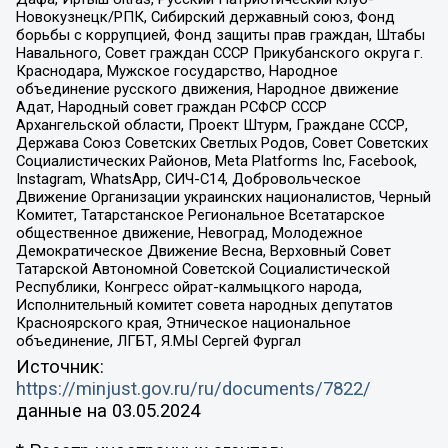
Новокузнецк/РПК, Сибирский державный союз, Фонд
борьбы с коррупцией, Фонд защиты прав граждан, Штабы
Навального, Совет граждан СССР Прикубанского округа г.
Краснодара, Мужское государство, Народное
объединение русского движения, Народное движение
Адат, Народный совет граждан РСФСР СССР
Архангельской области, Проект Штурм, Граждане СССР,
Держава Союз Советских Светлых Родов, Совет Советских
Социалистических Районов, Meta Platforms Inc, Facebook,
Instagram, WhatsApp, СИЧ-С14, Добровольческое
Движение Организации украинских националистов, Черный
Комитет, Татарстанское Региональное Всетатарское
общественное движение, Невоград, Молодежное
Демократическое Движение Весна, Верховный Совет
Татарской Автономной Советской Социалистической
Республики, Конгресс ойрат-калмыцкого народа,
Исполнительный комитет совета народных депутатов
Красноярского края, Этническое национальное
объединение, ЛГБТ, Я.МЫ Сергей Фургал
Источник:
https://minjust.gov.ru/ru/documents/7822/
данные на
03.05.2024