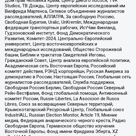
Дом прав человека Крым, Центр дикого лосося, TVR
Studios, ТВ Дождь, Центр европейских исследований им
Вилфрида Мартенса, Сетевое объединение журналистов
расследователей, АЛЛАТРА, За свободную Россию,
Свободная Бурятия, Uralic, UnKremlin, Международная
федерация транспортных рабочих, ИстЧам Финланд,
Гудзоновский институт, Фонд Демократического
Развития, Комитет-2024, Центрально-Европейский
университет, Центр восточноевропейских и
международных исследований, Общество Сторожевой
башни, Библии и трактатов Свидетелей Иеговы,
Гражданский Совет, Центр анализа европейской политики,
Академическая сеть Восточная Европа, Российский
комитет действия, РЭНД корпорейшн, Русская Америка за
демократию в России, Настоящая Россия, Глобальная сеть
журналистов-расследователей, Служба поддержки,
Свободная Россия Берлин, Свободная Россия Северный
Рейн-Вестфалия, Фонд глобальной помощи, Антивоенный
комитет России, Russie-Libertes, La Asocicion de Rusos
Libres, Союз за возвращение Северных территорий,
Крымскотатарский Ресурсный Центр, Глобальный союз
IndustriALL, Russian Election Monitor, Article 19, Мнение
медиа, Федерация анархического черного креста, Радио
Свободная Европа, Германское общество изучения
Восточной Европы, Фонд имени Фридриха Эберта, XZ