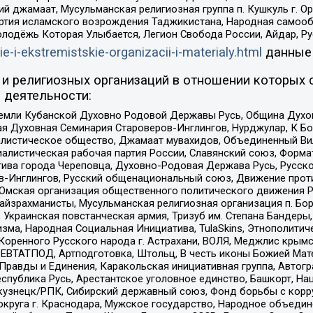
ий джамаат, Мусульманская религиозная группа п. Кушкуль г. 
ртия исламского возрождения Таджикистана, Народная самооб
олодёжь Которая Улыбается, Легион Свобода России, Айдар, Р
ie-i-ekstremistskie-organizacii-i-materialy.html
данные
и религиозных организаций в отношении которых 
 деятельности:
земли Кубанской Духовно Родовой Державы Русь, Община Духо
 Духовная Семинария Староверов-Инглингов, Нурджулар, К Бо
листическое общество, Джамаат мувахидов, Объединенный Вил
иалистическая рабочая партия России, Славянский союз, Форма
ива города Череповца, Духовно-Родовая Держава Русь, Русск
-Инглингов, Русский общенациональный союз, Движение против
 Омская организация общественного политического движения Р
йзрахманисты, Мусульманская религиозная организация п. Бо
краинская повстанческая армия, Тризуб им. Степана Бандеры, Бр
зма, Народная Социальная Инициатива, TulaSkins, Этнополитич
оренного Русского народа г. Астрахани, ВОЛЯ, Меджлис крымс
РЕВТАТПОД, Артподготовка, Штольц, В честь иконы Божией Мате
равды и Единения, Каракольская инициативная группа, Автогра
спублика Русь, Арестантское уголовное единство, Башкорт, Наци
окузнецк/РПК, Сибирский державный союз, Фонд борьбы с кор
округа г. Краснодара, Мужское государство, Народное объедин