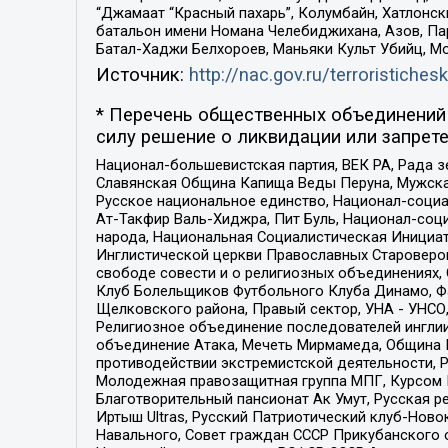
“Джамаат “Красный пахарь”, Колумбайн, Хатлонск
батальон имени Номана Челебиджихана, Азов, Па
Батал-Хаджи Белхороев, Маньяки Культ Убийц, М
Источник:
http://nac.gov.ru/terroristichesk
* Перечень общественных объединений 
силу решение о ликвидации или запрете
Национал-большевистская партия, ВЕК РА, Рада 
Славянская Община Капища Веды Перуна, Мужская
Русское национальное единство, Национал-социа
Ат-Такфир Валь-Хиджра, Пит Буль, Национал-соц
народа, Национальная Социалистическая Инициат
Инглистической церкви Православных Староверов
свободе совести и о религиозных объединениях,
Клуб Болельщиков Футбольного Клуба Динамо, Фа
Щелковского района, Правый сектор, УНА - УНСО, У
Религиозное объединение последователей инглии
объединение Атака, Мечеть Мирмамеда, Община К
противодействии экстремистской деятельности, 
Молодежная правозащитная группа МПГ, Курсом П
Благотворительный пансионат Ак Умут, Русская ре
Иртыш Ultras, Русский Патриотический клуб-Нов
Навального, Совет граждан СССР Прикубанского 