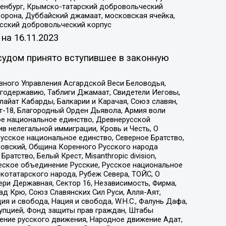
Оренбург, Крымско-татарский добровольческий
орона, Дуббайский джамаат, московская ячейка,
усский добровольческий корпус
 на
16.11.2023
судом принято вступившее в законную
вного Управления Асгардской Веси Беловодья,
годержавию, Таблиги Джамаат, Свидетели Иеговы,
айат Кабарды, Балкарии и Карачая, Союз славян,
т-18, Благородный Орден Дьявола, Армия воли
ое национальное единство, Древнерусской
 нелегальной иммиграции, Кровь и Честь, О
усское национальное единство, Северное Братство,
ровский, Община Коренного Русского народа
атство, Белый Крест, Misanthropic division,
еское объединение Русские, Русское национальное
котатарского народа, Рубеж Севера, ТОЙС, О
ри Державная, Сектор 16, Независимость, Фирма,
д Крю, Союз Славянских Сил Руси, Алля-Аят,
я и свобода, Нация и свобода, W.H.С., Фалунь Дафа,
рупцией, Фонд защиты прав граждан, Штабы
ение русского движения, Народное движение Адат,