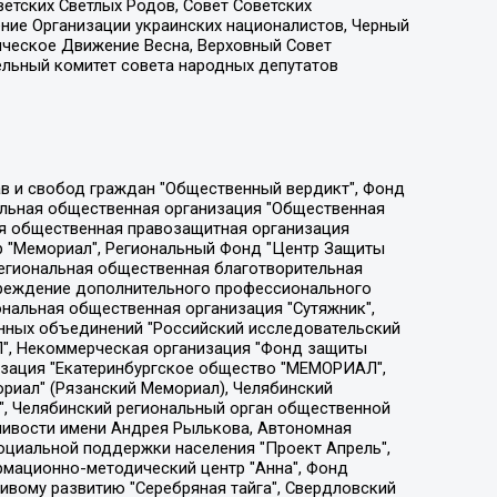
етских Светлых Родов, Совет Советских
ение Организации украинских националистов, Черный
ическое Движение Весна, Верховный Совет
ельный комитет совета народных депутатов
ции социально-правовых программ "Лилит", Дальневосточное общественное движение "Маяк", Санкт-Петербургская ЛГБТ-инициативная группа "Выход", Инициативная группа ЛГБТ+ "Реверс", Алексеев Андрей Викторович, Бекбулатова Таисия Львовна, Беляев Иван Михайлович, Владыкина Елена Сергеевна, Гельман Марат Александрович, Никульшина Вероника Юрьевна, Толоконникова Надежда Андреевна, Шендерович Виктор Анатольевич, Общество с ограниченной ответственностью "Данное сообщение", Общество с ограниченной ответственностью Издательский дом "Новая глава", Айнбиндер Александра Александровна, Московский комьюнити-центр для ЛГБТ+инициатив, Благотворительный фонд развития филантропии, Deutsche Welle (Германия, Kurt-Schumacher-Strasse 3, 53113 Bonn), Борзунова Мария Михайловна, Воробьев Виктор Викторович, Голубева Анна Львовна, Константинова Алла Михайловна, Малкова Ирина Владимировна, Мурадов Мурад Абдулгалимович, Осетинская Елизавета Николаевна, Понасенков Евгений Николаевич, Ганапольский Матвей Юрьевич, Киселев Евгений Алексеевич, Борухович Ирина Григорьевна, Дремин Иван Тимофеевич, Дубровский Дмитрий Викторович, Красноярская региональная общественная организация поддержки и развития альтернативных образовательных технологий и межкультурных коммуникаций "ИНТЕРРА", Маяковская Екатерина Алексеевна, Фейгин Марк Захарович, Филимонов Андрей Викторович, Дзугкоева Регина Николаевна, Доброхотов Роман Александрович, Дудь Юрий Александрович, Елкин Сергей Владимирович, Кругликов Кирилл Игоревич, Сабунаева Мария Леонидовна, Семенов Алексей Владимирович, Шаинян Карен Багратович, Шульман Екатерина Михайловна, Асафьев Артур Валерьевич, Вахштайн Виктор Семенович, Венедиктов Алексей Алексеевич, Лушникова Екатерина Евгеньевна, Волков Леонид Михайлович, Невзоров Александр Глебович, Пархоменко Сергей Борисович, Сироткин Ярослав Николаевич, Кара-Мурза Владимир Владимирович, Баранова Наталья Владимировна, Гозман Леонид Яковлевич, Кагарлицкий Борис Юльевич, Климарев Михаил Валерьевич, Милов Владимир Станиславович, Автономная некоммерческая организация Краснодарский центр современного искусства "Типография", Моргенштерн Алишер Тагирович, Соболь Любовь Эдуардовна, Общество с ограниченной ответственностью "ЛИЗА НОРМ", Каспаров Гарри Кимович, Ходорковский Михаил Борисович, Общество с ограниченной ответственностью "Апрельские тезисы", Данилович Ирина Брониславовна, Кашин Олег Владимирович, Петров Николай Владимирович, Пивоваров Алексей Владимирович, Соколов Михаил Владимирович, Цветкова Юлия Владимировна, Чичваркин Евгений Александрович, Комитет против пыток/Команда против пыток, Общество с ограниченной ответственностью "Первый научный", Общество с ограниченной ответственностью "Вертолет и ко", Белоцерковская Вероника Борисовна, Кац Максим Евгеньевич, Лазарева Татьяна Юрьевна, Шаведдинов Руслан Табризович, Яшин Илья Валерьевич, Общество с ограниченной ответственностью "Иноагент ААВ", Алешковский Дмитрий Петрович, Альбац Евгения Марковна, Быков Дмитрий Львович, Галямина Юлия Евгеньевна, Лойко Сергей Леонидович, Мартынов Кирилл Константинович, Медведев Сергей Александрович, Крашенинников Федор Геннадиевич, Гордеева Катерина Вл