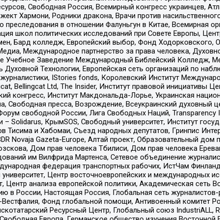
рсов, Свободная Россия, Всемирный конгресс украинцев, Атла
ект Хармони, Родники дракона, Врачи против насильственного
ию преследования в отношении Фалуньгун в Китае, Всемирная о
ация школ политических исследований при Совете Европы, Цен
мен, Бард колледж, Европейский выбор, Фонд Ходорковского,
едиа, Международное партнерство за права человека, Духовно
ое Учебное Заведение Международный Библейский Колледж, М
ь Духовной Технологии, Европейская сеть организаций по наб
урналистики, IStories fonds, Королевский Институт Между
gcat, Bellingcat Ltd, The Insider, Институт правовой инициатив
инский конгресс, Институт Макдональда-Лорье, Украинская нац
, Свободная пресса, Возрождение, Всеукраинский духовный цен
орум свободной России, Лига Свободных Наций, Transparеncy I
– Solidarus, КрымSOS, Свободный университет, Институт госу
в Тисима и Хабомаи, Съезд народных депутатов, Гринпис Инте
DR Novaja Gazeta-Europe, Алтай проект, Образовательный дом 
зскова, Дом прав человека Тбилиси, Дом прав человека Ерева
едований им Вилфрида Мартенса, Сетевое объединение журнали
Международная федерация транспортных рабочих, ИстЧам Финлан
й университет, Центр восточноевропейских и международных и
, Центр анализа европейской политики, Академическая сеть Во
ю в России, Настоящая Россия, Глобальная сеть журналистов
естфалия, Фонд глобальной помощи, Антивоенный комитет России,
татарский Ресурсный Центр, Глобальный союз IndustriALL, Russi
 Свободная Европа, Германское общество изучения Восточной 