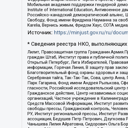
Мобильная академия поддержки гендерной демократи
Institute of International Education, Антивоенн
Российско-канадский демократический альянс, 
Свободу, Фонд имени Фридриха Науманна за свобо
Karelia, Вернись живым, Фридом Хаус, СОТА меди
Источник:
https://minjust.gov.ru/ru/doc
* Сведения реестра НКО, выполняющих 
Лилит, Правозащитная группа Гражданин.Армия.П
граждан Штаб, Институт права и публичной поли
Открытый Петербург, Лига Избирателей, Правова
информации, Горячая Линия, В защиту прав закл
Благотворительный фонд охраны здоровья и защи
Серебряная тайга, Так-Так-Так, Сова, центр Анн
Парк Гагарина, Фонд имени Андрея Рылькова, Сф
гласности, Российский исследовательский центр 
Гражданское действие, Центр независимых соци
организаций, Частное учреждение в Калининград
Средств Массовой Информации, Институт развити
свободы прессы, Гражданский контроль, Человек
РУ, Институт региональной прессы, Институт Ра
ассоциация, Бедушев Петр Петрович, Дзугкоева 
Чанышева Лилия Айратовна, Сидорович Ольга Бори