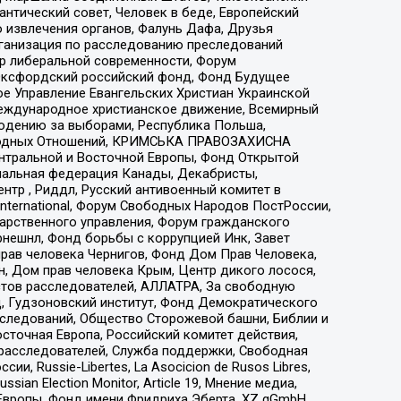
нтический совет, Человек в беде, Европейский
 извлечения органов, Фалунь Дафа, Друзья
рганизация по расследованию преследований
тр либеральной современности, Форум
 Оксфордский российский фонд, Фонд Будущее
е Управление Евангельских Христиан Украинской
еждународное христианское движение, Всемирный
людению за выборами, Республика Польша,
народных Отношений, КРИМСЬКА ПРАВОЗАХИСНА
ы Центральной и Восточной Европы, Фонд Открытой
иональная федерация Канады, Декабристы,
тр , Риддл, Русский антивоенный комитет в
nternational, Форум Свободных Народов ПостРоссии,
дарственного управления, Форум гражданского
рнешнл, Фонд борьбы с коррупцией Инк, Завет
прав человека Чернигов, Фонд Дом Прав Человека,
н, Дом прав человека Крым, Центр дикого лосося,
стов расследователей, АЛЛАТРА, За свободную
д, Гудзоновский институт, Фонд Демократического
сследований, Общество Сторожевой башни, Библии и
сточная Европа, Российский комитет действия,
-расследователей, Служба поддержки, Свободная
 Russie-Libertes, La Asocicion de Rusos Libres,
an Election Monitor, Article 19, Мнение медиа,
Европы, Фонд имени Фридриха Эберта, XZ gGmbH,