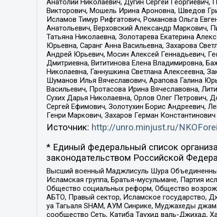
Анатолий Николаевич, Дугин Сергей Георгиевич, 
Викторович, Мошель Ирина Ароновна, Шведов Гри
Исламов Тимур Рифгатович, Романова Ольга Евге
Анатольевич, Верховский Александр Маркович, П
Татьяна Николаевна, Золотарева Екатерина Алек
Юрьевна, Саранг Анна Васильевна, Захарова Свет
Андрей Юрьевич, Мосин Алексей Геннадьевич, Ге
Дмитриевна, Вититинова Елена Владимировна, Ба
Николаевна, Ганнушкина Светлана Алексеевна, За
Шуманов Илья Вячеславович, Арапова Галина Юрь
Васильевич, Протасова Ирина Вячеславовна, Лит
Сухих Дарья Николаевна, Орлов Олег Петрович, 
Сергей Ефимович, Золотухин Борис Андреевич, Л
Генри Маркович, Захаров Герман Константинович
Источник:
http://unro.minjust.ru/NKOFore
* Единый федеральный список организа
законодательством Российской Федера
Высший военный Маджлисуль Шура Объединенных с
Исламская группа, Братья-мусульмане, Партия ис
Общество социальных реформ, Общество возрожд
АБТО, Правый сектор, Исламское государство, Д
уа Тагьаля SHAM, АУМ Синрике, Муджахеды джама
сообщество Сеть, Катиба Таухид валь-Джихад, Хай