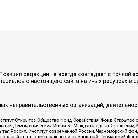
»
озиция редакции не всегда совпадает с точкой зр
ериалов с настоящего сайта на иных ресурсах в с
ых неправительственных организаций, деятельнос
ститут Открытое Общество Фонд Содействия, Фонд Открытое 
альный Демократический Институт Международных Отношений,
тая Россия, Институт современной России, Черноморский фонд
родный центр электоральных исследований, Германский фонд