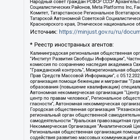
Народный совет граждан РСФСР СССР Архангельск
Социалистических Районов, Meta Platforms Inc, 
Комитет, Татарстанское Региональное Всетатар
Татарской Автономной Советской Социалистическ
Красноярского края, Этническое национальное о
Источник:
https://minjust.gov.ru/ru/doc
* Реестр иностранных агентов:
Калининградская региональная общественная организация "Экозащита!-Женсовет", Фонд содействия защите прав и свобод граждан "Общественный вердикт", Фонд "Институт Развития Свободы Информации", Частное учреждение "Информационное агентство МЕМО. РУ", Региональная общественная организация "Общественная комиссия по сохранению наследия академика Сахарова", Фонд поддержки свободы прессы, Санкт-Петербургская общественная правозащитная организация "Гражданский контроль", Межрегиональная общественная организация "Информационно-просветительский центр "Мемориал", Региональный Фонд "Центр Защиты Прав Средств Массовой Информации", с 05.12.2023 Фонд "Центр Защиты Прав Средств массовой информации", Региональная общественная благотворительная организация помощи беженцам и мигрантам "Гражданское содействие", Негосударственное образовательное учреждение дополнительного профессионального образования (повышение квалификации) специалистов "АКАДЕМИЯ ПО ПРАВАМ ЧЕЛОВЕКА", Свердловская региональная общественная организация "Сутяжник", Автономная некоммерческая организация "Центр независимых социологических исследований", Союз общественных объединений "Российский исследовательский центр по правам человека", Региональное общественное учреждение научно-информационный центр "МЕМОРИАЛ", Некоммерческая организация "Фонд защиты гласности", Автономная некоммерческая организация "Институт прав человека", Городская общественная организация "Екатеринбургское общество "МЕМОРИАЛ", Городская общественная организация "Рязанское историко-просветительское и правозащитное общество "Мемориал" (Рязанский Мемориал), Челябинский региональный орган общественной самодеятельности – женское общественное объединение "Женщины Евразии", Челябинский региональный орган общественной самодеятельности "Уральская правозащитная группа", Фонд содействия защите здоровья и социальной справедливости имени Андрея Рылькова, Автономная Некоммерческая Организация "Аналитический Центр Юрия Левады", Автономная некоммерческая организация социальной поддержки населения "Проект Апрель", Региональная общественная организация помощи женщинам и детям, находящимся в кризисной ситуации "Информационно-методический центр "Анна", Фонд содействия развитию массовых коммуникаций и правовому просвещению "Так-так-Так", Фонд содействия устойчивому развитию "Серебряная тайга", Свердловский региональный общественный фонд социальных проектов "Новое время", "Idel.Реалии", Кавказ.Реалии, Крым.Реалии, Телеканал Настоящее Время, Татаро-башкирская служба Радио Свобода (Azatliq Radiosi), Радио Свободная Европа/Радио Свобода (PCE/PC), "Сибирь.Реалии", "Фактограф", Благотворительный фонд помощи осужденным и их семьям, Автономная некоммерческая организация "Институт глобализации и социальных движений", Фонд "В защиту прав заключенных", Частное учреждение "Центр поддержки и содействия развитию средств массовой информации", Пензенский региональный общественный благотворительный фонд "Гражданский союз", "Север.Реалии", Некоммерческая организация Фонд "Правовая инициатива", 