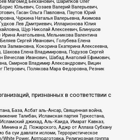
хоев Магомед Бекханович, Шарипков Олег
Борис Юльевич, Созаев Валерий Валерьевич,
тович, Гасан Ольга Павловна, Паутов Юрий
ровна, Чуркина Наталья Валерьевна, Акимова
 Гудков Лев Дмитриевич, Илларионова Юлия
ихайловна, Щур Николай Алексеевич, Блинушов
е Ирина Анатольевна, Мельникова Валентина
Беляев Сергей Иванович, Голубева Елена
ила Залмановна, Кокорина Екатерина Алексеевна,
, Шахова Елена Владимировна, Подузов Сергей
ин Вячеслав Иванович, Шабад Анатолий Ефимович,
вна, Смирнов Владимир Александрович, Вицин
ег Петрович, Полякова Мара Федоровна, Резник
ганизаций, признанных в соответствии с
на, База, Асбат аль-Ансар, Священная война,
ижение Талибан, Исламская партия Туркестана,
Исламский джихад, Аль-Каида, Имарат Кавказ,
 Минина и Д. Пожарского, Аджр от Аллаха Субхану
о ба суи давлати исломи, Террористическое
/White Power, Артподготовка, Религиозная группа