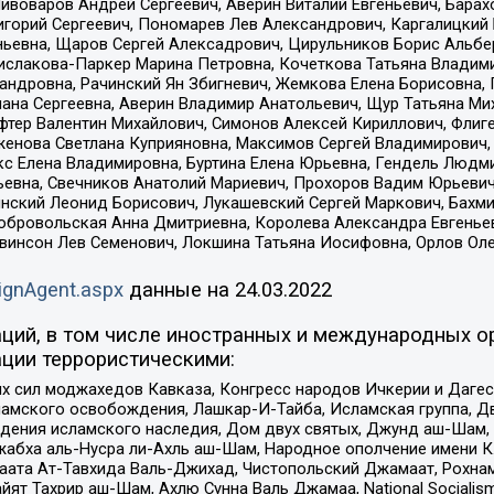
Пивоваров Андрей Сергеевич, Аверин Виталий Евгеньевич, Бара
горий Сергеевич, Пономарев Лев Александрович, Каргалицкий 
ньевна, Щаров Сергей Алексадрович, Цирульников Борис Альбер
ислакова-Паркер Марина Петровна, Кочеткова Татьяна Владими
сандровна, Рачинский Ян Збигневич, Жемкова Елена Борисовна,
лана Сергеевна, Аверин Владимир Анатольевич, Щур Татьяна М
фтер Валентин Михайлович, Симонов Алексей Кириллович, Флиг
женова Светлана Куприяновна, Максимов Сергей Владимирович, 
кс Елена Владимировна, Буртина Елена Юрьевна, Гендель Людм
евна, Свечников Анатолий Мариевич, Прохоров Вадим Юрьевич
инский Леонид Борисович, Лукашевский Сергей Маркович, Бахм
Добровольская Анна Дмитриевна, Королева Александра Евгенье
евинсон Лев Семенович, Локшина Татьяна Иосифовна, Орлов Ол
ignAgent.aspx
данные на
24.03.2022
ций, в том числе иностранных и международных ор
ции террористическими:
ил моджахедов Кавказа, Конгресс народов Ичкерии и Дагеста
ламского освобождения, Лашкар-И-Тайба, Исламская группа, Дв
ения исламского наследия, Дом двух святых, Джунд аш-Шам, 
жабха аль-Нусра ли-Ахль аш-Шам, Народное ополчение имени К.
ата Ат-Тавхида Валь-Джихад, Чистопольский Джамаат, Рохнам
ят Тахрир аш-Шам, Ахлю Сунна Валь Джамаа, National Socialism