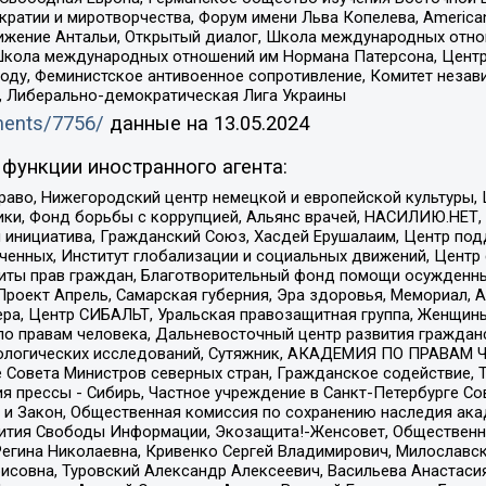
и и миротворчества, Форум имени Льва Копелева, American Counci
ое движение Антальи, Открытый диалог, Школа международных отн
Школа международных отношений им Нормана Патерсона, Центр
ду, Феминистское антивоенное сопротивление, Комитет независ
а, Либерально-демократическая Лига Украины
uments/7756/
данные на
13.05.2024
функции иностранного агента:
раво, Нижегородский центр немецкой и европейской культуры,
тики, Фонд борьбы с коррупцией, Альянс врачей, НАСИЛИЮ.НЕТ,
я инициатива, Гражданский Союз, Хасдей Ерушалаим, Центр по
юченных, Институт глобализации и социальных движений, Цент
ты прав граждан, Благотворительный фонд помощи осужденным
а, Проект Апрель, Самарская губерния, Эра здоровья, Мемориал
ера, Центр СИБАЛЬТ, Уральская правозащитная группа, Женщины
по правам человека, Дальневосточный центр развития гражданс
ологических исследований, Сутяжник, АКАДЕМИЯ ПО ПРАВАМ Ч
е Совета Министров северных стран, Гражданское содействие,
я прессы - Сибирь, Частное учреждение в Санкт-Петербурге С
 и Закон, Общественная комиссия по сохранению наследия ак
звития Свободы Информации, Экозащита!-Женсовет, Общественн
Регина Николаевна, Кривенко Сергей Владимирович, Милославс
совна, Туровский Александр Алексеевич, Васильева Анастасия