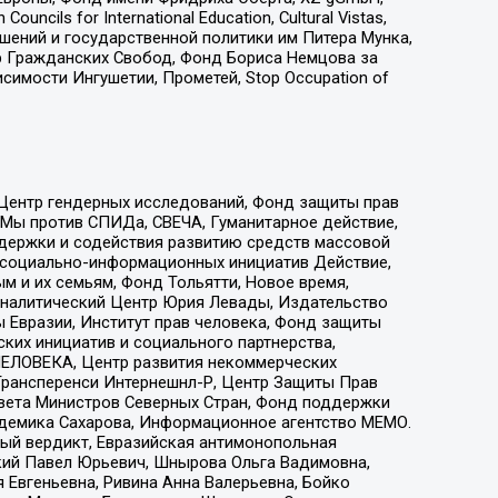
ls for International Education, Cultural Vistas,
ошений и государственной политики им Питера Мунка,
 Гражданских Свобод, Фонд Бориса Немцова за
имости Ингушетии, Прометей, Stop Occupation of
 Центр гендерных исследований, Фонд защиты прав
 Мы против СПИДа, СВЕЧА, Гуманитарное действие,
ддержки и содействия развитию средств массовой
р социально-информационных инициатив Действие,
 и их семьям, Фонд Тольятти, Новое время,
, Аналитический Центр Юрия Левады, Издательство
 Евразии, Институт прав человека, Фонд защиты
ких инициатив и социального партнерства,
ЕЛОВЕКА, Центр развития некоммерческих
 Трансперенси Интернешнл-Р, Центр Защиты Прав
овета Министров Северных Стран, Фонд поддержки
адемика Сахарова, Информационное агентство МЕМО.
ый вердикт, Евразийская антимонопольная
кий Павел Юрьевич, Шнырова Ольга Вадимовна,
 Евгеньевна, Ривина Анна Валерьевна, Бойко