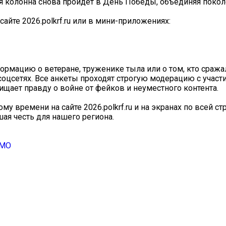
я колонна снова пройдёт в День Победы, объединяя покол
айте 2026.polkrf.ru или в мини-приложениях:
ормацию о ветеране, труженике тыла или о том, кто сражал
 соцсетях. Все анкеты проходят строгую модерацию с участ
щает правду о войне от фейков и неуместного контента.
му времени на сайте 2026.polkrf.ru и на экранах по всей с
ая честь для нашего региона.
 МО