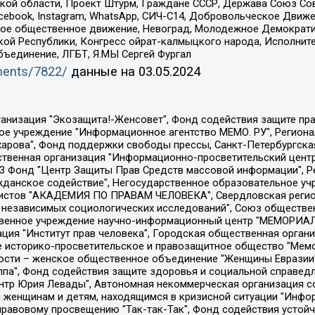
ой области, Проект Штурм, Граждане СССР, Держава Союз Сов
Facebook, Instagram, WhatsApp, СИЧ-С14, Добровольческое Движ
ское общественное движение, Невоград, Молодежное Демократ
ой Республики, Конгресс ойрат-калмыцкого народа, Исполнит
бъединение, ЛГБТ, Я.МЫ Сергей Фургал
uments/7822/
данные на
03.05.2024
Общество с ограниченной ответственностью "Радио Свободная Европа/Радио Свобода", Чешское информационное агентство "MEDIUM-ORIENT", Красноярская региональная общественная организация "Мы против СПИДа", Камалягин Денис Николаевич, Маркелов Сергей Евгеньевич, Пономарев Лев Александрович, Савицкая Людмила Алексеевна, Автономная некоммерческая организация "Центр по работе с проблемой насилия "НАСИЛИЮ.НЕТ", Межрегиональный профессиональный союз работников здравоохранения "Альянс врачей", Юридическое лицо, зарегистрированное в Латвийской Республике, SIA "Medusa Project" (регистрационный номер 40103797863, дата регистрации 10.06.2014), Некоммерческая организация "Фонд по борьбе с коррупцией", Автономная некоммерческая организация "Институт права и публичной политики", Баданин Роман Сергеевич, Гликин Максим Александрович, Железнова Мария Михайловна, Лукьянова Юлия Сергеевна, Маетная Елизавета Витальевна, Маняхин Петр Борисович, Чуракова Ольга Владимировна, Ярош Юлия Петровна, Юридическое лицо "The Insider SIA", зарегистрированное в Риге, Латвийская Республика (дата регистрации 26.06.2015), являющееся администратором доменного имени интернет-издания "The Insider SIA", https://theins.ru, Постернак Алексей Евгеньевич, Рубин Михаил Аркадьевич, Анин Роман Александрович, Юридическое лицо Istories fonds, зарегистрированное в Латвийской Республике (регистрационный номер 50008295751, дата регистрации 24.02.2020), Великовский Дмитрий Александрович, Долинина Ирина Николаевна, Мароховская Алеся Алексеевна, Шлейнов Роман Юрьевич, Шмагун Олеся Валентиновна, Общество с ограниченной ответственностью "Альтаир 2021", Общество с ограниченной ответственностью "Вега 2021", Общество с ограниченной ответственностью "Главный редактор 2021", Общество с ограниченной ответственностью "Ромашки монолит", Важенков Артем Валерьевич, Ивановская областная общественная организация "Центр гендерных исследований", Гурман Юрий Альбертович, Медиапроект "ОВД-Инфо", Егоров Владимир Владимирович, Жилинский Владимир Александрович, Общество с ограниченной ответственностью "ЗП", Иванова София Юрьевна, Карезина Инна Павловна, Кильтау Екатерина Викторовна, Петров Алексей Викторович, Пискунов Сергей Евгеньевич, Смирнов Сергей Сергеевич, Тихонов Михаил Сергеевич, Общество с ограниченной ответственностью "ЖУРНАЛИСТ-ИНОСТРАННЫЙ АГЕНТ", Арапова Галина Юрьевна, Вольтская Татьяна Анатольевна, Американская компания "Mason G.E.S. Anonymous Foundation" (США), являющаяся владельцем интернет-издания https://mnews.world/, Компания "Stichting Bellingcat", зарегистрированная в Нидерландах (дата регистрации 11.07.2018), Захаров Андрей Вячеславович, Клепиковская Екатерина Дмитриевна, Общество с ограниченной ответственностью "МЕМО", Перл Роман Александрович, Симонов Евгений Алексеевич, Соловьева Елена Анатольевна, Сотников Даниил Владимирович, Сурначева Елизавета Дмитриевна, Автономная некоммерческая организация по защите прав человека и информированию населения "Якутия – Наше Мнение", Общество с ограниченной ответственностью "Москоу диджитал медиа", с 26.01.2023 Общество с ограниченной ответственностью "Чайка Белые сады", Ветошкина Валерия Валерьевна, Заговора Максим Александрович, Межрегиональное общественное движение "Российская ЛГБТ - сеть", Оленичев Максим Владимирович, Павлов Иван Юрьевич, Скворцова Елена Сергеевна, Общество с ограниченной ответственностью "Как бы инагент", Кочетков Игорь Викторович, Общество с ограниченной ответственностью "Честные выборы", Еланчик Олег Александрович, Общество с ограниченной ответственностью "Нобелевский призыв", Гималова Регина Эмилевна, Григорьев Андрей Валерьевич, Григорьева Алина Александровна, Ассоциация по содействию защите прав призывников, альтернативнослужащих и военнослужащих "Правозащитная группа "Гражданин.Армия.Право", Хисамова Регина Фаритовна, Автономная некоммерческая организация по реализа