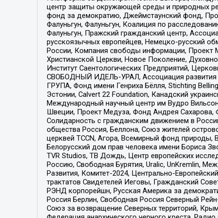
центр защиты окружающей среды и природных ресу
фонд за демократию, Джеймстаунский фонд, Прож
Фалуньгун, Фалуньгун, Коалиция по расследован
Фалуньгун, Пражский гражданский центр, Ассоци
русскоязычных европейцев, Немецко-русский об
России, Компания свободы информации, Проект М
Христианской Церкви, Новое Поколение, Духовн
Институт Саентологических Предприятий, Церков
СВОБОДНЫЙ ИДЕЛЬ-УРАЛ, Ассоциация развития ж
ГРУПА, Фонд имени Генриха Бёлля, Stichting Bellin
Эстонии, Calvert 22 Foundation, Канадский укра
Международный научный центр им Вудро Вильсона
Швеции, Проект Медуза, Фонд Андрея Сахарова, Ф
Солидарность с гражданским движением в России 
общества Россия, Беллона, Союз жителей острово
церквей TCCN, Агора, Всемирный фонд природы, B
Белорусский дом прав человека имени Бориса Зво
TVR Studios, ТВ Дождь, Центр европейских иссл
Россию, Свободная Бурятия, Uralic, UnKremlin, 
Развития, Комитет-2024, Центрально-Европейски
трактатов Свидетелей Иеговы, Гражданский Совет
РЭНД корпорейшн, Русская Америка за демократи
Россия Берлин, Свободная Россия Северный Рейн-В
Союз за возвращение Северных территорий, Крымско
Федерация анархического черного креста, Радио