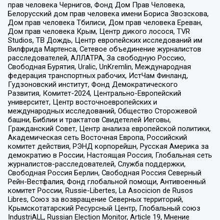
прав человека Чернигов, Фонд Дом Прав Человека,
Белорусский дом прав человека имени Бориса Звозскова,
Дом прав человека Тбилиси, Дом прав человека Ереван,
Дом прав человека Крым, Центр дикого лосося, TVR
Studios, ТВ Дождь, Центр европейских исследований им
Вилфрида Мартенса, Сетевое объединение журналистов
расследователей, АЛЛАТРА, За свободную Россию,
Свободная Бурятия, Uralic, UnKremlin, Международная
федерация транспортных рабочих, ИстЧам Финланд,
Гудзоновский институт, Фонд Демократического
Развития, Комитет-2024, Центрально-Европейский
университет, Центр восточноевропейских и
международных исследований, Общество Сторожевой
башни, Библии и трактатов Свидетелей Иеговы,
Гражданский Совет, Центр анализа европейской политики,
Академическая сеть Восточная Европа, Российский
комитет действия, РЭНД корпорейшн, Русская Америка за
демократию в России, Настоящая Россия, Глобальная сеть
журналистов-расследователей, Служба поддержки,
Свободная Россия Берлин, Свободная Россия Северный
Рейн-Вестфалия, Фонд глобальной помощи, Антивоенный
комитет России, Russie-Libertes, La Asocicion de Rusos
Libres, Союз за возвращение Северных территорий,
Крымскотатарский Ресурсный Центр, Глобальный союз
IndustriALL, Russian Election Monitor, Article 19, Мнение