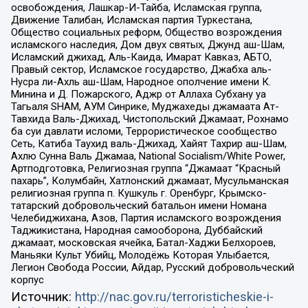
освобождения, Лашкар-И-Тайба, Исламская группа,
Движение Талибан, Исламская партия Туркестана,
Общество социальных реформ, Общество возрождения
исламского наследия, Дом двух святых, Джунд аш-Шам,
Исламский джихад, Аль-Каида, Имарат Кавказ, АБТО,
Правый сектор, Исламское государство, Джабха аль-
Нусра ли-Ахль аш-Шам, Народное ополчение имени К.
Минина и Д. Пожарского, Аджр от Аллаха Субхану уа
Тагьаля SHAM, АУМ Синрике, Муджахеды джамаата Ат-
Тавхида Валь-Джихад, Чистопольский Джамаат, Рохнамо
ба суи давлати исломи, Террористическое сообщество
Сеть, Катиба Таухид валь-Джихад, Хайят Тахрир аш-Шам,
Ахлю Сунна Валь Джамаа, National Socialism/White Power,
Артподготовка, Религиозная группа “Джамаат “Красный
пахарь”, Колумбайн, Хатлонский джамаат, Мусульманская
религиозная группа п. Кушкуль г. Оренбург, Крымско-
татарский добровольческий батальон имени Номана
Челебиджихана, Азов, Партия исламского возрождения
Таджикистана, Народная самооборона, Дуббайский
джамаат, московская ячейка, Батал-Хаджи Белхороев,
Маньяки Культ Убийц, Молодёжь Которая Улыбается,
Легион Свобода России, Айдар, Русский добровольческий
корпус
Источник:
http://nac.gov.ru/terroristicheskie-i-