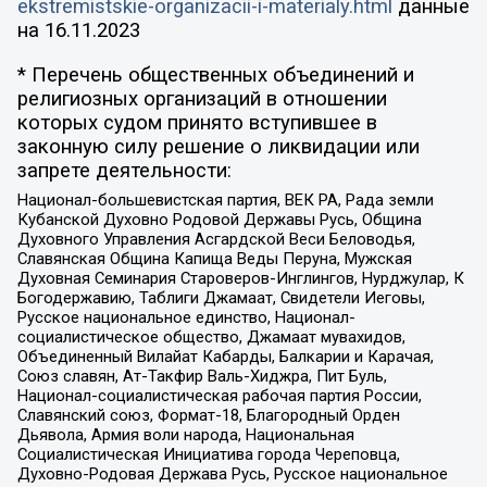
ekstremistskie-organizacii-i-materialy.html
данные
на
16.11.2023
* Перечень общественных объединений и
религиозных организаций в отношении
которых судом принято вступившее в
законную силу решение о ликвидации или
запрете деятельности:
Национал-большевистская партия, ВЕК РА, Рада земли
Кубанской Духовно Родовой Державы Русь, Община
Духовного Управления Асгардской Веси Беловодья,
Славянская Община Капища Веды Перуна, Мужская
Духовная Семинария Староверов-Инглингов, Нурджулар, К
Богодержавию, Таблиги Джамаат, Свидетели Иеговы,
Русское национальное единство, Национал-
социалистическое общество, Джамаат мувахидов,
Объединенный Вилайат Кабарды, Балкарии и Карачая,
Союз славян, Ат-Такфир Валь-Хиджра, Пит Буль,
Национал-социалистическая рабочая партия России,
Славянский союз, Формат-18, Благородный Орден
Дьявола, Армия воли народа, Национальная
Социалистическая Инициатива города Череповца,
Духовно-Родовая Держава Русь, Русское национальное