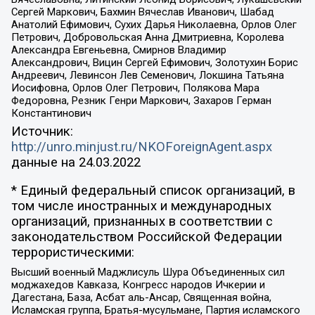
Сергей Маркович, Бахмин Вячеслав Иванович, Шабад
Анатолий Ефимович, Сухих Дарья Николаевна, Орлов Олег
Петрович, Добровольская Анна Дмитриевна, Королева
Александра Евгеньевна, Смирнов Владимир
Александрович, Вицин Сергей Ефимович, Золотухин Борис
Андреевич, Левинсон Лев Семенович, Локшина Татьяна
Иосифовна, Орлов Олег Петрович, Полякова Мара
Федоровна, Резник Генри Маркович, Захаров Герман
Константинович
Источник:
http://unro.minjust.ru/NKOForeignAgent.aspx
данные на
24.03.2022
* Единый федеральный список организаций, в
том числе иностранных и международных
организаций, признанных в соответствии с
законодательством Российской Федерации
террористическими:
Высший военный Маджлисуль Шура Объединенных сил
моджахедов Кавказа, Конгресс народов Ичкерии и
Дагестана, База, Асбат аль-Ансар, Священная война,
Исламская группа, Братья-мусульмане, Партия исламского