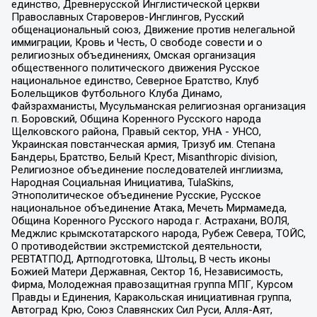
единство, Древнерусской Инглистической церкви
Православных Староверов-Инглингов, Русский
общенациональный союз, Движение против нелегальной
иммиграции, Кровь и Честь, О свободе совести и о
религиозных объединениях, Омская организация
общественного политического движения Русское
национальное единство, Северное Братство, Клуб
Болельщиков Футбольного Клуба Динамо,
Файзрахманисты, Мусульманская религиозная организация
п. Боровский, Община Коренного Русского народа
Щелковского района, Правый сектор, УНА - УНСО,
Украинская повстанческая армия, Тризуб им. Степана
Бандеры, Братство, Белый Крест, Misanthropic division,
Религиозное объединение последователей инглиизма,
Народная Социальная Инициатива, TulaSkins,
Этнополитическое объединение Русские, Русское
национальное объединение Атака, Мечеть Мирмамеда,
Община Коренного Русского народа г. Астрахани, ВОЛЯ,
Меджлис крымскотатарского народа, Рубеж Севера, ТОЙС,
О противодействии экстремистской деятельности,
РЕВТАТПОД, Артподготовка, Штольц, В честь иконы
Божией Матери Державная, Сектор 16, Независимость,
Фирма, Молодежная правозащитная группа МПГ, Курсом
Правды и Единения, Каракольская инициативная группа,
Автоград Крю, Союз Славянских Сил Руси, Алля-Аят,