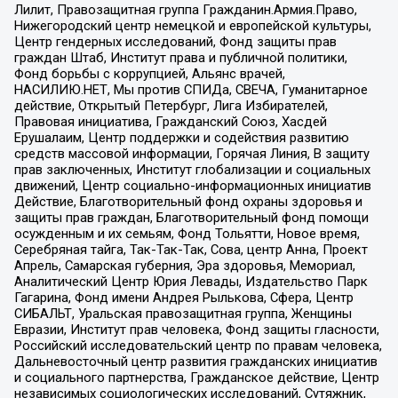
Лилит, Правозащитная группа Гражданин.Армия.Право,
Нижегородский центр немецкой и европейской культуры,
Центр гендерных исследований, Фонд защиты прав
граждан Штаб, Институт права и публичной политики,
Фонд борьбы с коррупцией, Альянс врачей,
НАСИЛИЮ.НЕТ, Мы против СПИДа, СВЕЧА, Гуманитарное
действие, Открытый Петербург, Лига Избирателей,
Правовая инициатива, Гражданский Союз, Хасдей
Ерушалаим, Центр поддержки и содействия развитию
средств массовой информации, Горячая Линия, В защиту
прав заключенных, Институт глобализации и социальных
движений, Центр социально-информационных инициатив
Действие, Благотворительный фонд охраны здоровья и
защиты прав граждан, Благотворительный фонд помощи
осужденным и их семьям, Фонд Тольятти, Новое время,
Серебряная тайга, Так-Так-Так, Сова, центр Анна, Проект
Апрель, Самарская губерния, Эра здоровья, Мемориал,
Аналитический Центр Юрия Левады, Издательство Парк
Гагарина, Фонд имени Андрея Рылькова, Сфера, Центр
СИБАЛЬТ, Уральская правозащитная группа, Женщины
Евразии, Институт прав человека, Фонд защиты гласности,
Российский исследовательский центр по правам человека,
Дальневосточный центр развития гражданских инициатив
и социального партнерства, Гражданское действие, Центр
независимых социологических исследований, Сутяжник,