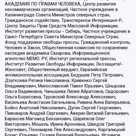
АКАДЕМИЯ ПО ПРАВАМ ЧЕЛОВЕКА, Центр развития
некоммерческих организаций, Частное учреждение в
Калининграде Совета Министров северных стран,
Гражданское содействие, Трансперенси Интернешнл-Р,
Центр Защиты Прав Средств Массовой Информации,
Институт развития прессы - Сибирь, Частное учреждение в
Санкт-Петербурге Совета Министров Северных Стран,
Фонд поддержки свободы прессы, Гражданский контроль,
Человек и Закон, Общественная комиссия по сохранению
наследия академика Сахарова, Информационное
агентство МЕМО. РУ, Институт региональной прессы,
Институт Развития Свободы Информации, Экозащита!-
Женсовет, Общественный вердикт, Евразийская
антимонопольная ассоциация, Бедушев Петр Петрович,
Дзугкоева Регина Николаевна, Кривенко Сергей
Владимирович, Милославский Павел Юрьевич, Шнырова
Ольга Вадимовна, Чанышева Лилия Айратовна, Сидорович
Ольга Борисовна, Туровский Александр Алексеевич,
Васильева Анастасия Евгеньевна, Ривина Анна Валерьевна,
Бойко Анатолий Николаевич, Дугин Сергей Георгиевич,
Пивоваров Андрей Сергеевич, Аверин Виталий Евгеньевич,
Барахоев Магомед Бекханович, Шарипков Олег
Викторович, Мошель Ирина Ароновна, Шведов Григорий
Сергеевич, Пономарев Лев Александрович, Каргалицкий
Борис Юльевич, Созаев Валерий Валерьевич, Исламов