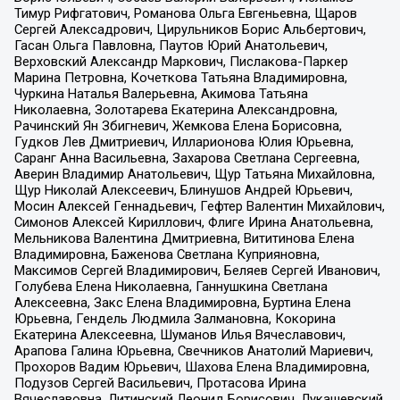
Тимур Рифгатович, Романова Ольга Евгеньевна, Щаров
Сергей Алексадрович, Цирульников Борис Альбертович,
Гасан Ольга Павловна, Паутов Юрий Анатольевич,
Верховский Александр Маркович, Пислакова-Паркер
Марина Петровна, Кочеткова Татьяна Владимировна,
Чуркина Наталья Валерьевна, Акимова Татьяна
Николаевна, Золотарева Екатерина Александровна,
Рачинский Ян Збигневич, Жемкова Елена Борисовна,
Гудков Лев Дмитриевич, Илларионова Юлия Юрьевна,
Саранг Анна Васильевна, Захарова Светлана Сергеевна,
Аверин Владимир Анатольевич, Щур Татьяна Михайловна,
Щур Николай Алексеевич, Блинушов Андрей Юрьевич,
Мосин Алексей Геннадьевич, Гефтер Валентин Михайлович,
Симонов Алексей Кириллович, Флиге Ирина Анатольевна,
Мельникова Валентина Дмитриевна, Вититинова Елена
Владимировна, Баженова Светлана Куприяновна,
Максимов Сергей Владимирович, Беляев Сергей Иванович,
Голубева Елена Николаевна, Ганнушкина Светлана
Алексеевна, Закс Елена Владимировна, Буртина Елена
Юрьевна, Гендель Людмила Залмановна, Кокорина
Екатерина Алексеевна, Шуманов Илья Вячеславович,
Арапова Галина Юрьевна, Свечников Анатолий Мариевич,
Прохоров Вадим Юрьевич, Шахова Елена Владимировна,
Подузов Сергей Васильевич, Протасова Ирина
Вячеславовна, Литинский Леонид Борисович, Лукашевский