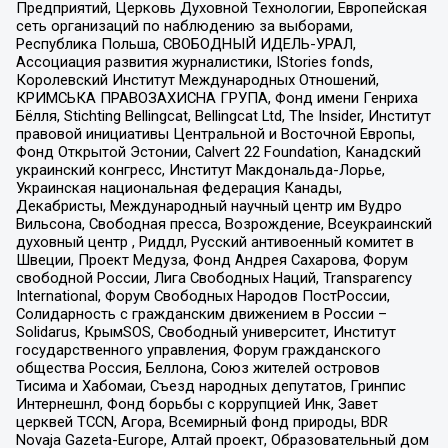
Предприятий, Церковь Духовной Технологии, Европейская
сеть организаций по наблюдению за выборами,
Республика Польша, СВОБОДНЫЙ ИДЕЛЬ-УРАЛ,
Ассоциация развития журналистики, IStories fonds,
Королевский Институт Международных Отношений,
КРИМСЬКА ПРАВОЗАХИСНА ГРУПА, Фонд имени Генриха
Бёлля, Stichting Bellingcat, Bellingcat Ltd, The Insider, Институт
правовой инициативы Центральной и Восточной Европы,
Фонд Открытой Эстонии, Calvert 22 Foundation, Канадский
украинский конгресс, Институт Макдональда-Лорье,
Украинская национальная федерация Канады,
Декабристы, Международный научный центр им Вудро
Вильсона, Свободная пресса, Возрождение, Всеукраинский
духовный центр , Риддл, Русский антивоенный комитет в
Швеции, Проект Медуза, Фонд Андрея Сахарова, Форум
свободной России, Лига Свободных Наций, Transparеncy
International, Форум Свободных Народов ПостРоссии,
Солидарность с гражданским движением в России –
Solidarus, КрымSOS, Свободный университет, Институт
государственного управления, Форум гражданского
общества Россия, Беллона, Союз жителей островов
Тисима и Хабомаи, Съезд народных депутатов, Гринпис
Интернешнл, Фонд борьбы с коррупцией Инк, Завет
церквей TCCN, Агора, Всемирный фонд природы, BDR
Novaja Gazeta-Europe, Алтай проект, Образовательный дом