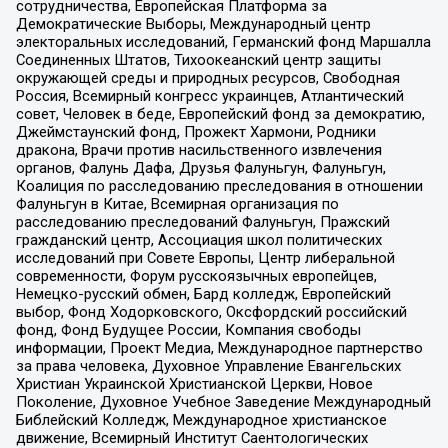
сотрудничества, Европейская Платформа за
Демократические Выборы, Международный центр
электоральных исследований, Германский фонд Маршалла
Соединенных Штатов, Тихоокеанский центр защиты
окружающей среды и природных ресурсов, Свободная
Россия, Всемирный конгресс украинцев, Атлантический
совет, Человек в беде, Европейский фонд за демократию,
Джеймстаунский фонд, Прожект Хармони, Родники
дракона, Врачи против насильственного извлечения
органов, Фалунь Дафа, Друзья Фалуньгун, Фалуньгун,
Коалиция по расследованию преследования в отношении
Фалуньгун в Китае, Всемирная организация по
расследованию преследований Фалуньгун, Пражский
гражданский центр, Ассоциация школ политических
исследований при Совете Европы, Центр либеральной
современности, Форум русскоязычных европейцев,
Немецко-русский обмен, Бард колледж, Европейский
выбор, Фонд Ходорковского, Оксфордский российский
фонд, Фонд Будущее России, Компания свободы
информации, Проект Медиа, Международное партнерство
за права человека, Духовное Управление Евангельских
Христиан Украинской Христианской Церкви, Новое
Поколение, Духовное Учебное Заведение Международный
Библейский Колледж, Международное христианское
движение, Всемирный Институт Саентологических