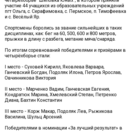
четырёхборье "Шиповка Юных", в котором приняли
участие 44 учащихся из образовательных учреждений
пгт Ольга, с. Серафимовка, с. Пермское, п. Тимофеевка
и с. Весёлый Яр.
Спортсмены боролись за звание сильнейших в таких
дисциплинах, как: бег на 60, 500, 600 и 800 метров,
прыжки в длину с разбега, метание мяча/снаряда.
По итогам соревнований победителями и призёрами в
четырёхборье стали:
I место - Суховей Кирилл, Яковлева Варвара,
Ганчевский Богдан, Подоляк Илона, Петров Ярослав,
Овчинникова Виктория
II место - Марченко Вадим, Ганчевская Евгения,
Кондратюк Марина, Хмелевский Степан, Петренко
Диана, Бахтин Константин
III место - Корж Макар, Подоляк Лев, Рыжикова
Василина, Шульц Арсений.
Победителями в номинации «За лучший результат» в