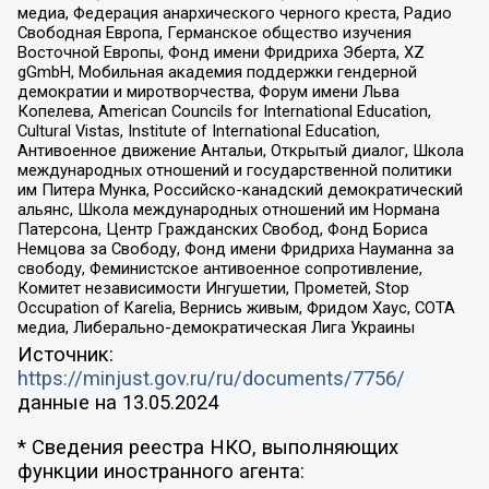
медиа, Федерация анархического черного креста, Радио
Свободная Европа, Германское общество изучения
Восточной Европы, Фонд имени Фридриха Эберта, XZ
gGmbH, Мобильная академия поддержки гендерной
демократии и миротворчества, Форум имени Льва
Копелева, American Councils for International Education,
Cultural Vistas, Institute of International Education,
Антивоенное движение Антальи, Открытый диалог, Школа
международных отношений и государственной политики
им Питера Мунка, Российско-канадский демократический
альянс, Школа международных отношений им Нормана
Патерсона, Центр Гражданских Свобод, Фонд Бориса
Немцова за Свободу, Фонд имени Фридриха Науманна за
свободу, Феминистское антивоенное сопротивление,
Комитет независимости Ингушетии, Прометей, Stop
Occupation of Karelia, Вернись живым, Фридом Хаус, СОТА
медиа, Либерально-демократическая Лига Украины
Источник:
https://minjust.gov.ru/ru/documents/7756/
данные на
13.05.2024
* Сведения реестра НКО, выполняющих
функции иностранного агента: