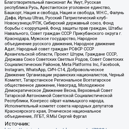
Благотворительный пансионат Ак Умут, Русская
республика Русь, Арестантское уголовное единство,
Башкорт, Нация и свобода, Нация и свобода, W.H.С., Фалунь
Дафа, Иртыш Ultras, Русский Патриотический клуб-
Новокузнецк/РПК, Сибирский державный союз, Фонд
борьбы с коррупцией, Фонд защиты прав граждан, Штабы
Навального, Совет граждан СССР Прикубанского округа г.
Краснодара, Мужское государство, Народное
объединение русского движения, Народное движение
Адат, Народный совет граждан РСФСР СССР
Архангельской области, Проект Штурм, Граждане СССР,
Держава Союз Советских Светлых Родов, Совет Советских
Социалистических Районов, Meta Platforms Inc, Facebook,
Instagram, WhatsApp, СИЧ-С14, Добровольческое
Движение Организации украинских националистов, Черный
Комитет, Татарстанское Региональное Всетатарское
общественное движение, Невоград, Молодежное
Демократическое Движение Весна, Верховный Совет
Татарской Автономной Советской Социалистической
Республики, Конгресс ойрат-калмыцкого народа,
Исполнительный комитет совета народных депутатов
Красноярского края, Этническое национальное
объединение, ЛГБТ, Я.МЫ Сергей Фургал
Источник: