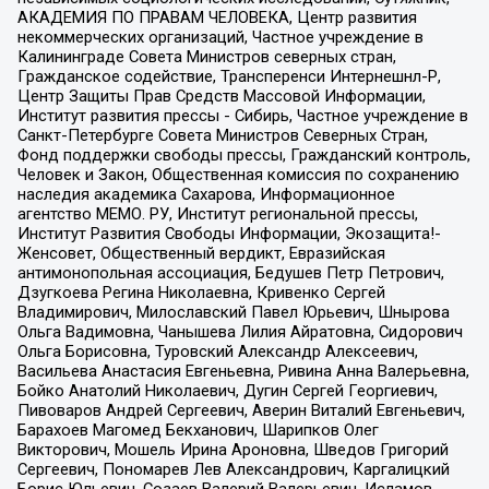
АКАДЕМИЯ ПО ПРАВАМ ЧЕЛОВЕКА, Центр развития
некоммерческих организаций, Частное учреждение в
Калининграде Совета Министров северных стран,
Гражданское содействие, Трансперенси Интернешнл-Р,
Центр Защиты Прав Средств Массовой Информации,
Институт развития прессы - Сибирь, Частное учреждение в
Санкт-Петербурге Совета Министров Северных Стран,
Фонд поддержки свободы прессы, Гражданский контроль,
Человек и Закон, Общественная комиссия по сохранению
наследия академика Сахарова, Информационное
агентство МЕМО. РУ, Институт региональной прессы,
Институт Развития Свободы Информации, Экозащита!-
Женсовет, Общественный вердикт, Евразийская
антимонопольная ассоциация, Бедушев Петр Петрович,
Дзугкоева Регина Николаевна, Кривенко Сергей
Владимирович, Милославский Павел Юрьевич, Шнырова
Ольга Вадимовна, Чанышева Лилия Айратовна, Сидорович
Ольга Борисовна, Туровский Александр Алексеевич,
Васильева Анастасия Евгеньевна, Ривина Анна Валерьевна,
Бойко Анатолий Николаевич, Дугин Сергей Георгиевич,
Пивоваров Андрей Сергеевич, Аверин Виталий Евгеньевич,
Барахоев Магомед Бекханович, Шарипков Олег
Викторович, Мошель Ирина Ароновна, Шведов Григорий
Сергеевич, Пономарев Лев Александрович, Каргалицкий