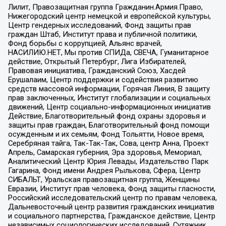
Лилит, Правозащитная группа Гражданин.Армия.Право,
Нижегородский центр немецкой и европейской культуры,
Центр гендерных исследований, Фонд защиты прав
граждан Штаб, Институт права и публичной политики,
Фонд борьбы с коррупцией, Альянс врачей,
НАСИЛИЮ.НЕТ, Мы против СПИДа, СВЕЧА, Гуманитарное
действие, Открытый Петербург, Лига Избирателей,
Правовая инициатива, Гражданский Союз, Хасдей
Ерушалаим, Центр поддержки и содействия развитию
средств массовой информации, Горячая Линия, В защиту
прав заключенных, Институт глобализации и социальных
движений, Центр социально-информационных инициатив
Действие, Благотворительный фонд охраны здоровья и
защиты прав граждан, Благотворительный фонд помощи
осужденным и их семьям, Фонд Тольятти, Новое время,
Серебряная тайга, Так-Так-Так, Сова, центр Анна, Проект
Апрель, Самарская губерния, Эра здоровья, Мемориал,
Аналитический Центр Юрия Левады, Издательство Парк
Гагарина, Фонд имени Андрея Рылькова, Сфера, Центр
СИБАЛЬТ, Уральская правозащитная группа, Женщины
Евразии, Институт прав человека, Фонд защиты гласности,
Российский исследовательский центр по правам человека,
Дальневосточный центр развития гражданских инициатив
и социального партнерства, Гражданское действие, Центр
независимых социологических исследований, Сутяжник,