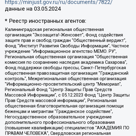
https://minjust.gov.ru/ru/documents/7822/
данные на
03.05.2024
* Реестр иностранных агентов:
Калининградская региональная общественная организация "Экозащита!-Женсовет", Фонд содействия защите прав и свобод граждан "Общественный вердикт", Фонд "Институт Развития Свободы Информации", Частное учреждение "Информационное агентство МЕМО. РУ", Региональная общественная организация "Общественная комиссия по сохранению наследия академика Сахарова", Фонд поддержки свободы прессы, Санкт-Петербургская общественная правозащитная организация "Гражданский контроль", Межрегиональная общественная организация "Информационно-просветительский центр "Мемориал", Региональный Фонд "Центр Защиты Прав Средств Массовой Информации", с 05.12.2023 Фонд "Центр Защиты Прав Средств массовой информации", Региональная общественная благотворительная организация помощи беженцам и мигрантам "Гражданское содействие", Негосударственное образовательное учреждение дополнительного профессионального образования (повышение квалификации) специалистов "АКАДЕМИЯ ПО ПРАВАМ ЧЕЛОВЕКА", Свердловская региональная общественная организация "Сутяжник", Автономная некоммерческая организация "Центр независимых социологических исследований", Союз общественных объединений "Российский исследовательский центр по правам человека", Региональное общественное учреждение научно-информационный центр "МЕМОРИАЛ", Некоммерческая организация "Фонд защиты гласности", Автономная некоммерческая организация "Институт прав человека", Городская общественная организация "Екатеринбургское общество "МЕМОРИАЛ", Городская общественная организация "Рязанское историко-просветительское и правозащитное общество "Мемориал" (Рязанский Мемориал), Челябинский региональный орган общественной самодеятельности – женское общественное объединение "Женщины Евразии", Челябинский региональный орган общественной самодеятельности "Уральская правозащитная группа", Фонд содействия защите здоровья и социальной справедливости имени Андрея Рылькова, Автономная Некоммерческая Организация "Аналитический Центр Юрия Левады", Автономная некоммерческая организация социальной поддержки населения "Проект Апрель", Региональная общественная организация помощи женщинам и детям, находящимся в кризисной ситуации "Информационно-методический центр "Анна", Фонд содействия развитию массовых коммуникаций и правовому просвещению "Так-так-Так", Фонд содействия устойчивому развитию "Серебряная тайга", Свердловский региональный общественный фонд социальных проектов "Новое время", "Idel.Реалии", Кавказ.Реалии, Крым.Реалии, Телеканал Настоящее Время, Татаро-башкирская служба Радио Свобода (Azatliq Radiosi), Радио Свободная Европа/Радио Свобода (PCE/PC), "Сибирь.Реалии", "Фактограф", Благотворительный фонд помощи осужденным и их семьям, Автономная некоммерческая организация "Институт глобализации и социальных движений", Фонд "В защиту прав заключенных", Частное учреждение "Центр поддержки и содействия развитию средств массовой информации", Пензенский региональный общественный благотворительный фонд "Гражданский союз", "Север.Реалии", Некоммерческая организация Фонд "Правовая инициатива", Общество с ограниченной ответственностью "Радио Свободная Европа/Радио Свобода", Чешское информационное агентство "MEDIUM-ORIENT", Красноярская региональная общественная организация "Мы против СПИДа", Камалягин Денис Николаевич, Маркелов Сергей Евгеньевич, Пономарев Лев Александрович, Савицкая Людмила Алексеевна, Автономная некоммерческая организация "Центр по работе с проблемой насилия "НАСИЛИЮ.НЕТ", Межрегиональный профессиональный союз работников здравоохранения "Альянс врачей", Юридическое лицо, зарегистрированное в Латвийской Республике, SIA "Medusa Project" (регистрационный номер 40103797863, дата регистрации 10.06.2014), Некоммерческая организация "Фонд по борьбе с коррупцией", Автономная некоммерческая организация "Институт права и публичной политики", Баданин Роман Сергеевич, Гликин Максим Александрович, Железнова Мария Михайловна, Лукьянова Юлия Сергеевна, Маетная Елизавета Витальевна, Маняхин Петр Борисович, Чуракова Ольга Владимировна, Ярош Юлия Петровна, Юридическое лицо "The Insider SIA", зарегистрированное в Риге, Латвийская Республика (дата регистрации 26.06.2015), являющееся администратором доменного имени интернет-издания "The Insider SIA", https://theins.ru, Постернак Алексей Евгеньевич, Рубин Михаил Аркадьевич, Анин Роман Александрович, Юридическое лицо Istories fonds, зарегистрированное в Латвийской Республике (регистрационный номер 50008295751, дата регистрации 24.02.2020), Великовский Дмитрий Александрович, Долинина Ирина Николаевна, Мароховская Алеся Алексеевна, Шлейнов Роман Юрьевич, Шмагун Олеся Валентиновна, Общество с ограниченной ответственностью "Альтаир 2021", Общество с ограниченной ответственностью "Вега 2021", Общество с ограниченной ответственностью "Главный редактор 2021", Общество с ограниченной ответственностью "Ромашки монолит", Важенков Артем Валерьевич, Ивановская областная общественная организация "Центр гендерных исследований", Гурман Юрий Альбертович, Медиапроект "ОВД-Инфо", Егоров Владимир Владимирович, Жилинский Владимир Александрович, Общество с ограниченной ответственностью "ЗП", Иванова София Юрьевна, Карезина Инна Павловна, Кильтау Екатерина Викторовна, Петров Алексей Викторович, Пискунов Сергей Евгеньевич, Смирнов Сергей Сергеевич, Тихонов Михаил Сергеевич, Общество с ограниченной ответственностью "ЖУРНАЛИСТ-ИНОСТРАННЫЙ АГЕНТ", Арапова Галина Юрьевна, Вольтская Татьяна Анатольевна, Американская компания "Mason G.E.S. Anonymous Foundation" (США), являющаяся владельцем интернет-издания https://mnews.world/, Компания "Stichting Bellingcat", зарегистрированная в Нидерландах (дата регистрации 11.07.2018), Захаров Андрей Вячеславович, Клепиковская Екатерина Дмитриевна, Общество с ограниченной ответственностью "МЕМО", Перл Роман Александрович, Симонов Евгений Алексеевич, Соловьева Елена Анатольевна, Сотников Даниил Владимирович, Сурначева Елизавета Дмитриевна, Автономная некоммерческая организация по защите прав человека и информированию населения "Якутия – Наше Мнение", Общество с ограниченной ответственностью "Москоу диджитал медиа", с 26.01.2023 Общество с ограниченной ответственностью "Чайка Белые сады", Ветошкина Валерия Валерьевна, Заговора Максим Александрович, Межрегиональное общественное движение "Российская ЛГБТ - сеть", Оленичев Максим Владимирович, Павлов Иван Юрьевич, Скворцова Елена Сергеевна, Общество с ограниченной ответственностью "Как бы инагент", Кочетков Игорь Викторович, Общество с ограниченной ответственностью "Честные выборы", Еланчик Олег Александрович, Общество с ограниченной ответственностью "Нобелевский призыв", Гималова Регина Эмилевна, Григорьев Андрей Валерьевич, Григорьева Алина Александровна, Ассоциация по содействию защите прав призывников, альтернативнослужащих и военнослужащих "Правозащитная группа "Гражданин.Армия.Право", Хисамова Регина Фаритовна, Автономная некоммерческая организация по реализации социально-правовых программ "Лилит", Дальневосточное общественное движение "Маяк", Санкт-Петербургская ЛГБТ-инициативная группа "Выход", Инициативная группа ЛГБТ+ "Реверс", Алексеев Андрей Викторович, Бекбулатова Таисия Львовна, Беляев Иван Михайлович, Владыкина Елена Сергеевна, Гельман Марат Александрович, Никульшина Вероника Юрьевна, Толоконникова Надежда Андреевна, Шендерович Виктор Анатольевич, Общество с ограниченной ответственностью "Данное сообщение", Общество с ограниченной ответственностью Издательский дом "Новая глава", Айнбиндер Александра Александровна, Московский комьюнити-центр для ЛГБТ+инициатив, Благотворительный фонд развития филантропии, Deutsche Welle (Германия, Kurt-Schumacher-Strasse 3, 53113 Bonn), Борзунова Мария Михайловна, Воробьев Виктор Викторович, Голубева Анна Львовна, Константинова Алла Михайловна, Малкова Ирина Владимировна, Мурадов Мурад Абдулгалимович, Осетинская Елизавета Николаевна, Понасенков Евгений Николаевич, Ганапольский Матвей Юрьевич, Киселев Евгений Алексеевич, Борухович Ирина Григорьевна, Дремин Иван Тимофеевич, Дубровский Дмитрий Викторович, Красноярская региональная общественная организация поддержки и развития альтернативных образовательных технологий и межкультурных коммуникаций "ИНТЕРРА", Маяковская Екатерина Алексеевна, Фейгин Марк Захарович, Филимонов Андрей Викторович, Дзугкоева Регина Николаевна, Доброхотов Роман Александрович, Дудь Юрий Александрович, Елкин Сергей Владимирович, Кругликов Кирилл Игоревич, Сабунаева Мария Леонидовна, Семенов Алексей Владимирович, Шаинян Карен Багратович, Шульман Екатерина Михайловна, Асафьев Артур Валерьевич, Вахштайн Виктор Семенович, Венедиктов Алексей Алексеевич, Лушникова Екатерина Евгеньевна, Волков Леонид Михайлович, Невзоров Александр Глебович, Пархоменко Сергей Борисович, Сироткин Ярослав Николаевич, Кара-Мурза Владимир Владимирович, Баранова Наталья Владимировна, Гозман Леонид Яковлевич, Кагарлицкий Борис Юльевич, Климарев Михаил Валерьевич, Милов Владимир Станиславович, Автономная некоммерческая организация Краснодарский центр современного искусства "Типография", Моргенштерн Алишер Тагирович, Соболь Любовь Эдуардовна, Общество с ограниченной ответственностью "ЛИЗА НОРМ", Каспаров Гарри Кимович, Ходорковский Михаил Борисович, Общество с ограниченной ответственностью "Апрельские тезисы", Данилович Ирина Брониславовна, Кашин Олег Владимирович, Петров Николай Владимирович, Пивоваров Алексей Владимирович, Соколов Михаил Владимирович, Цветкова Юлия Владимировна, Чичваркин Евгений Александрович, Комитет против пыток/Команда против пыток, Общество с ограниченной ответственностью "Первый научный", Общество с ограниченной ответственностью "Вертолет и ко", Белоцерковская Вероника Борисовна, Кац Максим Евгеньевич, Лазарева Татьяна Юрьевна, Шаведдинов Руслан Табризович, Яшин Илья Валерьевич, Общество с ограниченной ответственностью "Иноагент ААВ", Алешковский Дмитрий Петрович, Альбац Евгения Марковна, Быков Дмитрий Львович, Галямина Юлия Евгеньевна, Лойко Сергей Леонидович, Мартынов Кирилл Константинович, Медведев Сергей Александрович, Крашенинников Федор Геннадиевич, Гордеева Катерина Вл