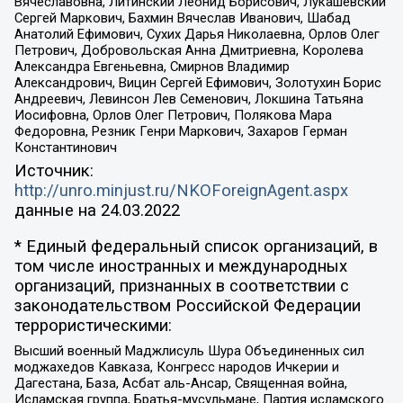
Вячеславовна, Литинский Леонид Борисович, Лукашевский
Сергей Маркович, Бахмин Вячеслав Иванович, Шабад
Анатолий Ефимович, Сухих Дарья Николаевна, Орлов Олег
Петрович, Добровольская Анна Дмитриевна, Королева
Александра Евгеньевна, Смирнов Владимир
Александрович, Вицин Сергей Ефимович, Золотухин Борис
Андреевич, Левинсон Лев Семенович, Локшина Татьяна
Иосифовна, Орлов Олег Петрович, Полякова Мара
Федоровна, Резник Генри Маркович, Захаров Герман
Константинович
Источник:
http://unro.minjust.ru/NKOForeignAgent.aspx
данные на
24.03.2022
* Единый федеральный список организаций, в
том числе иностранных и международных
организаций, признанных в соответствии с
законодательством Российской Федерации
террористическими:
Высший военный Маджлисуль Шура Объединенных сил
моджахедов Кавказа, Конгресс народов Ичкерии и
Дагестана, База, Асбат аль-Ансар, Священная война,
Исламская группа, Братья-мусульмане, Партия исламского