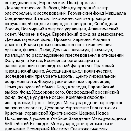
сотрудничества, Европейская Платформа за
Демократические Выборы, Международный центр
электоральных исследований, Германский фонд Маршалла
Соединенных Штатов, Тихоокеанский центр защиты
окружающей среды и природных ресурсов, Свободная
Россия, Всемирный конгресс украинцев, Атлантический
совет, Человек в беде, Европейский фонд за демократию,
Джеймстаунский фонд, Прожект Хармони, Родники
дракона, Врачи против насильственного извлечения
органов, Фалунь Дафа, Друзья Фалуньгун, Фалуньгун,
Коалиция по расследованию преследования в отношении
Фалуньгун в Китае, Всемирная организация по
расследованию преследований Фалуньгун, Пражский
гражданский центр, Ассоциация школ политических
исследований при Совете Европы, Центр либеральной
современности, Форум русскоязычных европейцев,
Немецко-русский обмен, Бард колледж, Европейский
выбор, Фонд Ходорковского, Оксфордский российский
фонд, Фонд Будущее России, Компания свободы
информации, Проект Медиа, Международное партнерство
за права человека, Духовное Управление Евангельских
Христиан Украинской Христианской Церкви, Новое
Поколение, Духовное Учебное Заведение Международный
Библейский Колледж, Международное христианское
движение, Всемирный Институт Саентологических