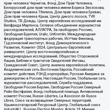
прав человека Чернигов, Фонд Дом Прав Человека,
Белорусский дом прав человека имени Бориса Звозскова,
Дом прав человека Тбилиси, Дом прав человека Ереван,
Дом прав человека Крым, Центр дикого лосося, TVR
Studios, ТВ Дождь, Центр европейских исследований им
Вилфрида Мартенса, Сетевое объединение журналистов
расследователей, АЛЛАТРА, За свободную Россию,
Свободная Бурятия, Uralic, UnKremlin, Международная
федерация транспортных рабочих, ИстЧам Финланд,
Гудзоновский институт, Фонд Демократического
Развития, Комитет-2024, Центрально-Европейский
университет, Центр восточноевропейских и
международных исследований, Общество Сторожевой
башни, Библии и трактатов Свидетелей Иеговы,
Гражданский Совет, Центр анализа европейской политики,
Академическая сеть Восточная Европа, Российский
комитет действия, РЭНД корпорейшн, Русская Америка за
демократию в России, Настоящая Россия, Глобальная сеть
журналистов-расследователей, Служба поддержки,
Свободная Россия Берлин, Свободная Россия Северный
Рейн-Вестфалия, Фонд глобальной помощи, Антивоенный
комитет России, Russie-Libertes, La Asocicion de Rusos
Libres, Союз за возвращение Северных территорий,
Крымскотатарский Ресурсный Центр, Глобальный союз
IndustriALL, Russian Election Monitor, Article 19, Мнение