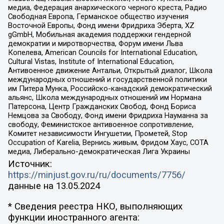
медиа, Федерация анархического черного креста, Радио
Свободная Европа, Германское общество изучения
Восточной Европы, Фонд имени Фридриха Эберта, XZ
gGmbH, Мобильная академия поддержки гендерной
демократии и миротворчества, Форум имени Льва
Копелева, American Councils for International Education,
Cultural Vistas, Institute of International Education,
Антивоенное движение Антальи, Открытый диалог, Школа
международных отношений и государственной политики
им Питера Мунка, Российско-канадский демократический
альянс, Школа международных отношений им Нормана
Патерсона, Центр Гражданских Свобод, Фонд Бориса
Немцова за Свободу, Фонд имени Фридриха Науманна за
свободу, Феминистское антивоенное сопротивление,
Комитет независимости Ингушетии, Прометей, Stop
Occupation of Karelia, Вернись живым, Фридом Хаус, СОТА
медиа, Либерально-демократическая Лига Украины
Источник:
https://minjust.gov.ru/ru/documents/7756/
данные на
13.05.2024
* Сведения реестра НКО, выполняющих
функции иностранного агента: