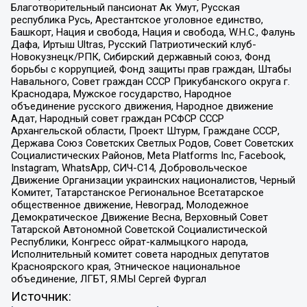
Благотворительный пансионат Ак Умут, Русская
республика Русь, Арестантское уголовное единство,
Башкорт, Нация и свобода, Нация и свобода, W.H.С., Фалунь
Дафа, Иртыш Ultras, Русский Патриотический клуб-
Новокузнецк/РПК, Сибирский державный союз, Фонд
борьбы с коррупцией, Фонд защиты прав граждан, Штабы
Навального, Совет граждан СССР Прикубанского округа г.
Краснодара, Мужское государство, Народное
объединение русского движения, Народное движение
Адат, Народный совет граждан РСФСР СССР
Архангельской области, Проект Штурм, Граждане СССР,
Держава Союз Советских Светлых Родов, Совет Советских
Социалистических Районов, Meta Platforms Inc, Facebook,
Instagram, WhatsApp, СИЧ-С14, Добровольческое
Движение Организации украинских националистов, Черный
Комитет, Татарстанское Региональное Всетатарское
общественное движение, Невоград, Молодежное
Демократическое Движение Весна, Верховный Совет
Татарской Автономной Советской Социалистической
Республики, Конгресс ойрат-калмыцкого народа,
Исполнительный комитет совета народных депутатов
Красноярского края, Этническое национальное
объединение, ЛГБТ, Я.МЫ Сергей Фургал
Источник: