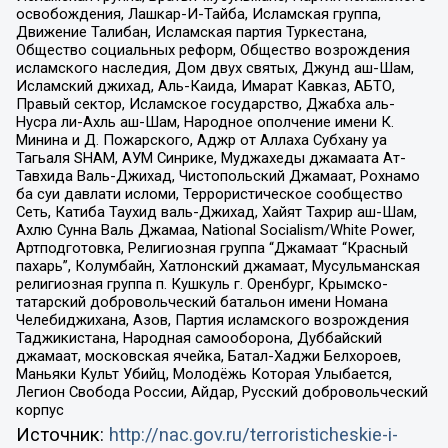
освобождения, Лашкар-И-Тайба, Исламская группа,
Движение Талибан, Исламская партия Туркестана,
Общество социальных реформ, Общество возрождения
исламского наследия, Дом двух святых, Джунд аш-Шам,
Исламский джихад, Аль-Каида, Имарат Кавказ, АБТО,
Правый сектор, Исламское государство, Джабха аль-
Нусра ли-Ахль аш-Шам, Народное ополчение имени К.
Минина и Д. Пожарского, Аджр от Аллаха Субхану уа
Тагьаля SHAM, АУМ Синрике, Муджахеды джамаата Ат-
Тавхида Валь-Джихад, Чистопольский Джамаат, Рохнамо
ба суи давлати исломи, Террористическое сообщество
Сеть, Катиба Таухид валь-Джихад, Хайят Тахрир аш-Шам,
Ахлю Сунна Валь Джамаа, National Socialism/White Power,
Артподготовка, Религиозная группа “Джамаат “Красный
пахарь”, Колумбайн, Хатлонский джамаат, Мусульманская
религиозная группа п. Кушкуль г. Оренбург, Крымско-
татарский добровольческий батальон имени Номана
Челебиджихана, Азов, Партия исламского возрождения
Таджикистана, Народная самооборона, Дуббайский
джамаат, московская ячейка, Батал-Хаджи Белхороев,
Маньяки Культ Убийц, Молодёжь Которая Улыбается,
Легион Свобода России, Айдар, Русский добровольческий
корпус
Источник:
http://nac.gov.ru/terroristicheskie-i-