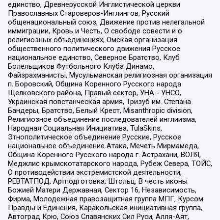
единство, Древнерусской Инглистической церкви
Православных Староверов-Инглингов, Русский
общенациональный союз, Движение против нелегальной
иммиграции, Кровь и Честь, О свободе совести и о
религиозных объединениях, Омская организация
общественного политического движения Русское
национальное единство, Северное Братство, Клуб
Болельщиков Футбольного Клуба Динамо,
Файзрахманисты, Мусульманская религиозная организация
п. Боровский, Община Коренного Русского народа
Щелковского района, Правый сектор, УНА - УНСО,
Украинская повстанческая армия, Тризуб им. Степана
Бандеры, Братство, Белый Крест, Misanthropic division,
Религиозное объединение последователей инглиизма,
Народная Социальная Инициатива, TulaSkins,
Этнополитическое объединение Русские, Русское
национальное объединение Атака, Мечеть Мирмамеда,
Община Коренного Русского народа г. Астрахани, ВОЛЯ,
Меджлис крымскотатарского народа, Рубеж Севера, ТОЙС,
О противодействии экстремистской деятельности,
РЕВТАТПОД, Артподготовка, Штольц, В честь иконы
Божией Матери Державная, Сектор 16, Независимость,
Фирма, Молодежная правозащитная группа МПГ, Курсом
Правды и Единения, Каракольская инициативная группа,
Автоград Крю, Союз Славянских Сил Руси, Алля-Аят,