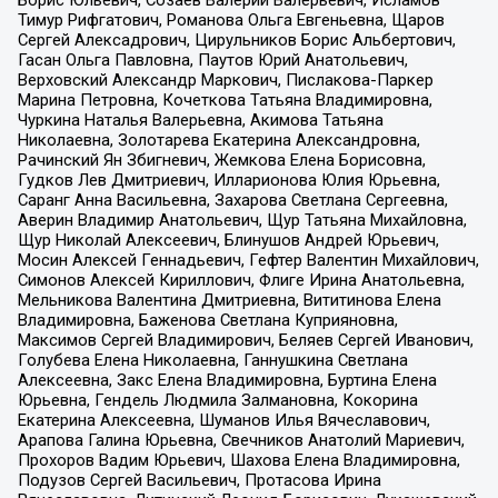
Борис Юльевич, Созаев Валерий Валерьевич, Исламов
Тимур Рифгатович, Романова Ольга Евгеньевна, Щаров
Сергей Алексадрович, Цирульников Борис Альбертович,
Гасан Ольга Павловна, Паутов Юрий Анатольевич,
Верховский Александр Маркович, Пислакова-Паркер
Марина Петровна, Кочеткова Татьяна Владимировна,
Чуркина Наталья Валерьевна, Акимова Татьяна
Николаевна, Золотарева Екатерина Александровна,
Рачинский Ян Збигневич, Жемкова Елена Борисовна,
Гудков Лев Дмитриевич, Илларионова Юлия Юрьевна,
Саранг Анна Васильевна, Захарова Светлана Сергеевна,
Аверин Владимир Анатольевич, Щур Татьяна Михайловна,
Щур Николай Алексеевич, Блинушов Андрей Юрьевич,
Мосин Алексей Геннадьевич, Гефтер Валентин Михайлович,
Симонов Алексей Кириллович, Флиге Ирина Анатольевна,
Мельникова Валентина Дмитриевна, Вититинова Елена
Владимировна, Баженова Светлана Куприяновна,
Максимов Сергей Владимирович, Беляев Сергей Иванович,
Голубева Елена Николаевна, Ганнушкина Светлана
Алексеевна, Закс Елена Владимировна, Буртина Елена
Юрьевна, Гендель Людмила Залмановна, Кокорина
Екатерина Алексеевна, Шуманов Илья Вячеславович,
Арапова Галина Юрьевна, Свечников Анатолий Мариевич,
Прохоров Вадим Юрьевич, Шахова Елена Владимировна,
Подузов Сергей Васильевич, Протасова Ирина