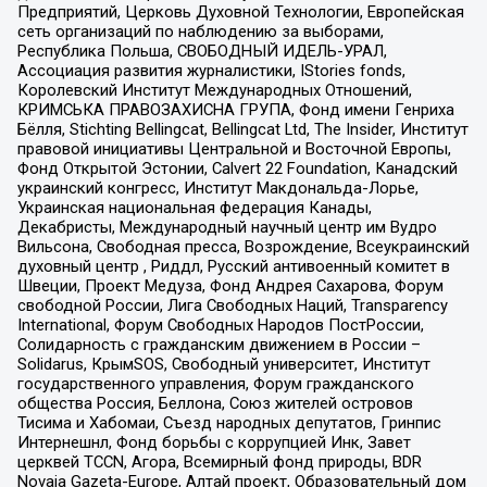
Предприятий, Церковь Духовной Технологии, Европейская
сеть организаций по наблюдению за выборами,
Республика Польша, СВОБОДНЫЙ ИДЕЛЬ-УРАЛ,
Ассоциация развития журналистики, IStories fonds,
Королевский Институт Международных Отношений,
КРИМСЬКА ПРАВОЗАХИСНА ГРУПА, Фонд имени Генриха
Бёлля, Stichting Bellingcat, Bellingcat Ltd, The Insider, Институт
правовой инициативы Центральной и Восточной Европы,
Фонд Открытой Эстонии, Calvert 22 Foundation, Канадский
украинский конгресс, Институт Макдональда-Лорье,
Украинская национальная федерация Канады,
Декабристы, Международный научный центр им Вудро
Вильсона, Свободная пресса, Возрождение, Всеукраинский
духовный центр , Риддл, Русский антивоенный комитет в
Швеции, Проект Медуза, Фонд Андрея Сахарова, Форум
свободной России, Лига Свободных Наций, Transparеncy
International, Форум Свободных Народов ПостРоссии,
Солидарность с гражданским движением в России –
Solidarus, КрымSOS, Свободный университет, Институт
государственного управления, Форум гражданского
общества Россия, Беллона, Союз жителей островов
Тисима и Хабомаи, Съезд народных депутатов, Гринпис
Интернешнл, Фонд борьбы с коррупцией Инк, Завет
церквей TCCN, Агора, Всемирный фонд природы, BDR
Novaja Gazeta-Europe, Алтай проект, Образовательный дом