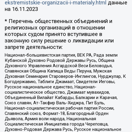
ekstremistskie-organizacii-i-materialy.html
данные
на
16.11.2023
* Перечень общественных объединений и
религиозных организаций в отношении
которых судом принято вступившее в
законную силу решение о ликвидации или
запрете деятельности:
Национал-большевистская партия, ВЕК РА, Рада земли
Кубанской Духовно Родовой Державы Русь, Община
Духовного Управления Асгардской Веси Беловодья,
Славянская Община Капища Веды Перуна, Мужская
Духовная Семинария Староверов-Инглингов, Нурджулар, К
Богодержавию, Таблиги Джамаат, Свидетели Иеговы,
Русское национальное единство, Национал-
социалистическое общество, Джамаат мувахидов,
Объединенный Вилайат Кабарды, Балкарии и Карачая,
Союз славян, Ат-Такфир Валь-Хиджра, Пит Буль,
Национал-социалистическая рабочая партия России,
Славянский союз, Формат-18, Благородный Орден
Дьявола, Армия воли народа, Национальная
Социалистическая Инициатива города Череповца,
Духовно-Родовая Держава Русь, Русское национальное