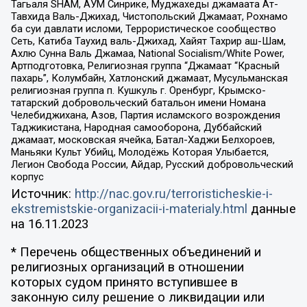
Тагьаля SHAM, АУМ Синрике, Муджахеды джамаата Ат-
Тавхида Валь-Джихад, Чистопольский Джамаат, Рохнамо
ба суи давлати исломи, Террористическое сообщество
Сеть, Катиба Таухид валь-Джихад, Хайят Тахрир аш-Шам,
Ахлю Сунна Валь Джамаа, National Socialism/White Power,
Артподготовка, Религиозная группа “Джамаат “Красный
пахарь”, Колумбайн, Хатлонский джамаат, Мусульманская
религиозная группа п. Кушкуль г. Оренбург, Крымско-
татарский добровольческий батальон имени Номана
Челебиджихана, Азов, Партия исламского возрождения
Таджикистана, Народная самооборона, Дуббайский
джамаат, московская ячейка, Батал-Хаджи Белхороев,
Маньяки Культ Убийц, Молодёжь Которая Улыбается,
Легион Свобода России, Айдар, Русский добровольческий
корпус
Источник:
http://nac.gov.ru/terroristicheskie-i-
ekstremistskie-organizacii-i-materialy.html
данные
на
16.11.2023
* Перечень общественных объединений и
религиозных организаций в отношении
которых судом принято вступившее в
законную силу решение о ликвидации или