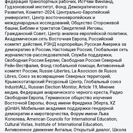
федерация транспортных рабочих, ИстЧам Финланд,
Гудзоновский институт, Фонд Демократического
Развития, Комитет-2024, Центрально-Европейский
университет, Центр восточноевропейских и
международных исследований, Общество Сторожевой
башни, Библии и трактатов Свидетелей Иеговы,
Гражданский Совет, Центр анализа европейской политики,
Академическая сеть Восточная Европа, Российский
комитет действия, РЭНД корпорейшн, Русская Америка за
демократию в России, Настоящая Россия, Глобальная сеть
журналистов-расследователей, Служба поддержки,
Свободная Россия Берлин, Свободная Россия Северный
Рейн-Вестфалия, Фонд глобальной помощи, Антивоенный
комитет России, Russie-Libertes, La Asocicion de Rusos
Libres, Союз за возвращение Северных территорий,
Крымскотатарский Ресурсный Центр, Глобальный союз
IndustriALL, Russian Election Monitor, Article 19, Мнение
медиа, Федерация анархического черного креста, Радио
Свободная Европа, Германское общество изучения
Восточной Европы, Фонд имени Фридриха Эберта, XZ
gGmbH, Мобильная академия поддержки гендерной
демократии и миротворчества, Форум имени Льва
Копелева, American Councils for International Education,
Cultural Vistas, Institute of International Education,
Антивоенное движение Антальи, Открытый диалог, Школа