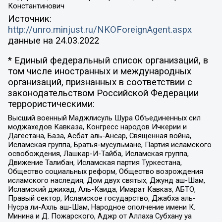
Константинович
Источник:
http://unro.minjust.ru/NKOForeignAgent.aspx
данные на
24.03.2022
* Единый федеральный список организаций, в
том числе иностранных и международных
организаций, признанных в соответствии с
законодательством Российской Федерации
террористическими:
Высший военный Маджлисуль Шура Объединенных сил
моджахедов Кавказа, Конгресс народов Ичкерии и
Дагестана, База, Асбат аль-Ансар, Священная война,
Исламская группа, Братья-мусульмане, Партия исламского
освобождения, Лашкар-И-Тайба, Исламская группа,
Движение Талибан, Исламская партия Туркестана,
Общество социальных реформ, Общество возрождения
исламского наследия, Дом двух святых, Джунд аш-Шам,
Исламский джихад, Аль-Каида, Имарат Кавказ, АБТО,
Правый сектор, Исламское государство, Джабха аль-
Нусра ли-Ахль аш-Шам, Народное ополчение имени К.
Минина и Д. Пожарского, Аджр от Аллаха Субхану уа