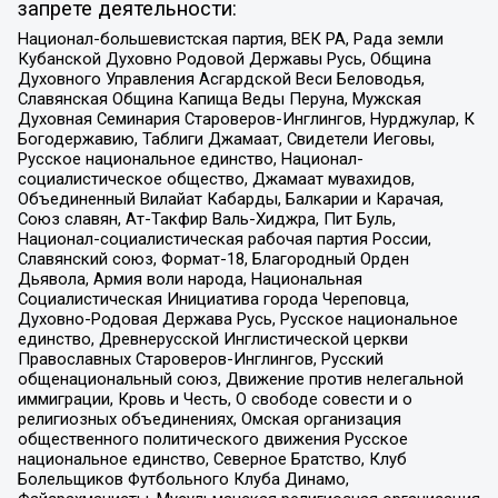
запрете деятельности:
Национал-большевистская партия, ВЕК РА, Рада земли
Кубанской Духовно Родовой Державы Русь, Община
Духовного Управления Асгардской Веси Беловодья,
Славянская Община Капища Веды Перуна, Мужская
Духовная Семинария Староверов-Инглингов, Нурджулар, К
Богодержавию, Таблиги Джамаат, Свидетели Иеговы,
Русское национальное единство, Национал-
социалистическое общество, Джамаат мувахидов,
Объединенный Вилайат Кабарды, Балкарии и Карачая,
Союз славян, Ат-Такфир Валь-Хиджра, Пит Буль,
Национал-социалистическая рабочая партия России,
Славянский союз, Формат-18, Благородный Орден
Дьявола, Армия воли народа, Национальная
Социалистическая Инициатива города Череповца,
Духовно-Родовая Держава Русь, Русское национальное
единство, Древнерусской Инглистической церкви
Православных Староверов-Инглингов, Русский
общенациональный союз, Движение против нелегальной
иммиграции, Кровь и Честь, О свободе совести и о
религиозных объединениях, Омская организация
общественного политического движения Русское
национальное единство, Северное Братство, Клуб
Болельщиков Футбольного Клуба Динамо,