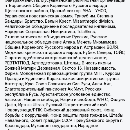
Файзрахманисты, Мусульманская религиозная организация
п. Боровский, Община Коренного Русского народа
Щелковского района, Правый сектор, УНА - УНСО,
Украинская повстанческая армия, Тризуб им. Степана
Бандеры, Братство, Белый Крест, Misanthropic division,
Религиозное объединение последователей инглиизма,
Народная Социальная Инициатива, TulaSkins,
Этнополитическое объединение Русские, Русское
национальное объединение Атака, Мечеть Мирмамеда,
Община Коренного Русского народа г. Астрахани, ВОЛЯ,
Меджлис крымскотатарского народа, Рубеж Севера, ТОЙС,
О противодействии экстремистской деятельности,
РЕВТАТПОД, Артподготовка, Штольц, В честь иконы
Божией Матери Державная, Сектор 16, Независимость,
Фирма, Молодежная правозащитная группа МПГ, Курсом
Правды и Единения, Каракольская инициативная группа,
Автоград Крю, Союз Славянских Сил Руси, Алля-Аят,
Благотворительный пансионат Ак Умут, Русская
республика Русь, Арестантское уголовное единство,
Башкорт, Нация и свобода, Нация и свобода, W.H.С., Фалунь
Дафа, Иртыш Ultras, Русский Патриотический клуб-
Новокузнецк/РПК, Сибирский державный союз, Фонд
борьбы с коррупцией, Фонд защиты прав граждан, Штабы
Навального, Совет граждан СССР Прикубанского округа г.
Краснодара, Мужское государство, Народное