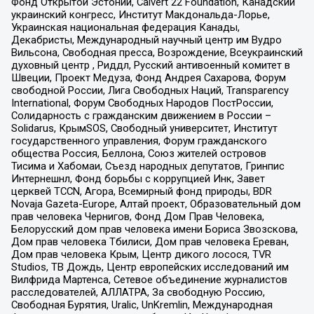
Фонд Открытой Эстонии, Calvert 22 Foundation, Канадский
украинский конгресс, Институт Макдональда-Лорье,
Украинская национальная федерация Канады,
Декабристы, Международный научный центр им Вудро
Вильсона, Свободная пресса, Возрождение, Всеукраинский
духовный центр , Риддл, Русский антивоенный комитет в
Швеции, Проект Медуза, Фонд Андрея Сахарова, Форум
свободной России, Лига Свободных Наций, Transparеncy
International, Форум Свободных Народов ПостРоссии,
Солидарность с гражданским движением в России –
Solidarus, КрымSOS, Свободный университет, Институт
государственного управления, Форум гражданского
общества Россия, Беллона, Союз жителей островов
Тисима и Хабомаи, Съезд народных депутатов, Гринпис
Интернешнл, Фонд борьбы с коррупцией Инк, Завет
церквей TCCN, Агора, Всемирный фонд природы, BDR
Novaja Gazeta-Europe, Алтай проект, Образовательный дом
прав человека Чернигов, Фонд Дом Прав Человека,
Белорусский дом прав человека имени Бориса Звозскова,
Дом прав человека Тбилиси, Дом прав человека Ереван,
Дом прав человека Крым, Центр дикого лосося, TVR
Studios, ТВ Дождь, Центр европейских исследований им
Вилфрида Мартенса, Сетевое объединение журналистов
расследователей, АЛЛАТРА, За свободную Россию,
Свободная Бурятия, Uralic, UnKremlin, Международная