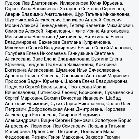
Гудков Лев Дмитриевич, Илларионова Юлия Юрьевна,
Саранг Анна Васильевна, Захарова Светлана Сергеевна,
Аверин Владимир Анатольевич, Щур Татьяна Михайловна,
Щур Николай Алексеевич, Блинушов Андрей Юрьевич,
Мосин Алексей Геннадьевич, Гефтер Валентин Михайлович,
Симонов Алексей Кириллович, Флиге Ирина Анатольевна,
Мельникова Валентина Дмитриевна, Вититинова Елена
Владимировна, Баженова Светлана Куприяновна,
Максимов Сергей Владимирович, Беляев Сергей Иванович,
Голубева Елена Николаевна, Ганнушкина Светлана
Алексеевна, Закс Елена Владимировна, Буртина Елена
Юрьевна, Гендель Людмила Залмановна, Кокорина
Екатерина Алексеевна, Шуманов Илья Вячеславович,
Арапова Галина Юрьевна, Свечников Анатолий Мариевич,
Прохоров Вадим Юрьевич, Шахова Елена Владимировна,
Подузов Сергей Васильевич, Протасова Ирина
Вячеславовна, Литинский Леонид Борисович, Лукашевский
Сергей Маркович, Бахмин Вячеслав Иванович, Шабад
Анатолий Ефимович, Сухих Дарья Николаевна, Орлов Олег
Петрович, Добровольская Анна Дмитриевна, Королева
Александра Евгеньевна, Смирнов Владимир
Александрович, Вицин Сергей Ефимович, Золотухин Борис
Андреевич, Левинсон Лев Семенович, Локшина Татьяна
Иосифовна, Орлов Олег Петрович, Полякова Мара
Федоровна, Резник Генри Маркович, Захаров Герман