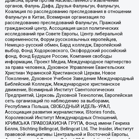
дракона, Врачи против насильственного извлечения
органов, Фалунь Дафа, Друзья Фалуньгун, Фалуньгун,
Коалиция по расследованию преследования в отношении
Фалуньгун в Китае, Всемирная организация по
расследованию преследований Фалуньгун, Пражский
гражданский центр, Ассоциация школ политических
исследований при Совете Европы, Центр либеральной
современности, Форум русскоязычных европейцев,
Немецко-русский обмен, Бард колледж, Европейский
выбор, Фонд Ходорковского, Оксфордский российский
фонд, Фонд Будущее России, Компания свободы
информации, Проект Медиа, Международное партнерство
за права человека, Духовное Управление Евангельских
Христиан Украинской Христианской Церкви, Новое
Поколение, Духовное Учебное Заведение Международный
Библейский Колледж, Международное христианское
движение, Всемирный Институт Саентологических
Предприятий, Церковь Духовной Технологии, Европейская
сеть организаций по наблюдению за выборами,
Республика Польша, СВОБОДНЫЙ ИДЕЛЬ-УРАЛ,
Ассоциация развития журналистики, IStories fonds,
Королевский Институт Международных Отношений,
КРИМСЬКА ПРАВОЗАХИСНА ГРУПА, Фонд имени Генриха
Бёлля, Stichting Bellingcat, Bellingcat Ltd, The Insider, Институт
правовой инициативы Центральной и Восточной Европы,