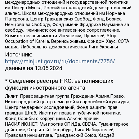
международных отношений и государственной политики
им Питера Мунка, Российско-канадский демократический
альянс, Школа международных отношений им Нормана
Патерсона, Центр Гражданских Свобод, Фонд Бориса
Немцова за Свободу, Фонд имени Фридриха Науманна за
свободу, Феминистское антивоенное сопротивление,
Комитет независимости Ингушетии, Прометей, Stop
Occupation of Karelia, Вернись живым, Фридом Хаус, СОТА
медиа, Либерально-демократическая Лига Украины
Источник:
https://minjust.gov.ru/ru/documents/7756/
данные на
13.05.2024
* Сведения реестра НКО, выполняющих
функции иностранного агента:
Лилит, Правозащитная группа Гражданин.Армия.Право,
Нижегородский центр немецкой и европейской культуры,
Центр гендерных исследований, Фонд защиты прав
граждан Штаб, Институт права и публичной политики,
Фонд борьбы с коррупцией, Альянс врачей,
НАСИЛИЮ.НЕТ, Мы против СПИДа, СВЕЧА, Гуманитарное
действие, Открытый Петербург, Лига Избирателей,
Правовая инициатива, Гражданский Союз, Хасдей