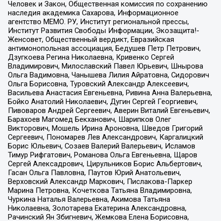
Человек и Закон, Общественная комиссия по сохранению
наследия академика Сахарова, Информационное
агентство МЕМО. РУ, Институт региональной прессы,
Институт Развития Свободы Информации, Экозащита!-
Женсовет, Общественный вердикт, Евразийская
антимонопольная ассоциация, Бедушев Петр Петрович,
Дзугкоева Регина Николаевна, Кривенко Сергей
Владимирович, Милославский Павел Юрьевич, Шнырова
Ольга Вадимовна, Чанышева Лилия Айратовна, Сидорович
Ольга Борисовна, Туровский Александр Алексеевич,
Васильева Анастасия Евгеньевна, Ривина Анна Валерьевна,
Бойко Анатолий Николаевич, Дугин Сергей Георгиевич,
Пивоваров Андрей Сергеевич, Аверин Виталий Евгеньевич,
Барахоев Магомед Бекханович, Шарипков Олег
Викторович, Мошель Ирина Ароновна, Шведов Григорий
Сергеевич, Пономарев Лев Александрович, Каргалицкий
Борис Юльевич, Созаев Валерий Валерьевич, Исламов
Тимур Рифгатович, Романова Ольга Евгеньевна, Щаров
Сергей Алексадрович, Цирульников Борис Альбертович,
Гасан Ольга Павловна, Паутов Юрий Анатольевич,
Верховский Александр Маркович, Пислакова-Паркер
Марина Петровна, Кочеткова Татьяна Владимировна,
Чуркина Наталья Валерьевна, Акимова Татьяна
Николаевна, Золотарева Екатерина Александровна,
Рачинский Ян Збигневич, Жемкова Елена Борисовна,