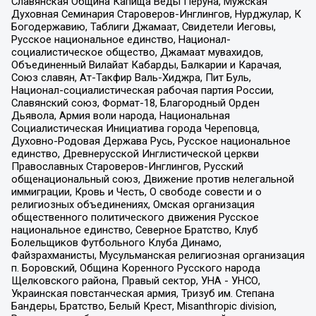
Славянская Община Капища Веды Перуна, Мужская
Духовная Семинария Староверов-Инглингов, Нурджулар, К
Богодержавию, Таблиги Джамаат, Свидетели Иеговы,
Русское национальное единство, Национал-
социалистическое общество, Джамаат мувахидов,
Объединенный Вилайат Кабарды, Балкарии и Карачая,
Союз славян, Ат-Такфир Валь-Хиджра, Пит Буль,
Национал-социалистическая рабочая партия России,
Славянский союз, Формат-18, Благородный Орден
Дьявола, Армия воли народа, Национальная
Социалистическая Инициатива города Череповца,
Духовно-Родовая Держава Русь, Русское национальное
единство, Древнерусской Инглистической церкви
Православных Староверов-Инглингов, Русский
общенациональный союз, Движение против нелегальной
иммиграции, Кровь и Честь, О свободе совести и о
религиозных объединениях, Омская организация
общественного политического движения Русское
национальное единство, Северное Братство, Клуб
Болельщиков Футбольного Клуба Динамо,
Файзрахманисты, Мусульманская религиозная организация
п. Боровский, Община Коренного Русского народа
Щелковского района, Правый сектор, УНА - УНСО,
Украинская повстанческая армия, Тризуб им. Степана
Бандеры, Братство, Белый Крест, Misanthropic division,