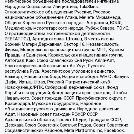
Религиозное объединение последователей инглиизма,
Народная Социальная Инициатива, TulaSkins,
Этнополитическое объединение Русские, Русское
национальное объединение Атака, Мечеть Мирмамеда,
Община Коренного Русского народа г. Астрахани, ВОЛЯ,
Меджлис крымскотатарского народа, Рубеж Севера, ТОЙС,
О противодействии экстремистской деятельности,
РЕВТАТПОД, Артподготовка, Штольц, В честь иконы
Божией Матери Державная, Сектор 16, Независимость,
Фирма, Молодежная правозащитная группа МПГ, Курсом
Правды и Единения, Каракольская инициативная группа,
Автоград Крю, Союз Славянских Сил Руси, Алля-Аят,
Благотворительный пансионат Ак Умут, Русская
республика Русь, Арестантское уголовное единство,
Башкорт, Нация и свобода, Нация и свобода, W.H.С., Фалунь
Дафа, Иртыш Ultras, Русский Патриотический клуб-
Новокузнецк/РПК, Сибирский державный союз, Фонд
борьбы с коррупцией, Фонд защиты прав граждан, Штабы
Навального, Совет граждан СССР Прикубанского округа г.
Краснодара, Мужское государство, Народное
объединение русского движения, Народное движение
Адат, Народный совет граждан РСФСР СССР
Архангельской области, Проект Штурм, Граждане СССР,
Держава Союз Советских Светлых Родов, Совет Советских
Социалистических Районов, Meta Platforms Inc, Facebook,