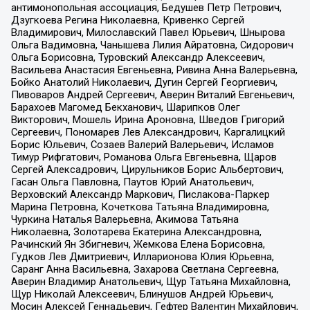
антимонопольная ассоциация, Бедушев Петр Петрович,
Дзугкоева Регина Николаевна, Кривенко Сергей
Владимирович, Милославский Павел Юрьевич, Шнырова
Ольга Вадимовна, Чанышева Лилия Айратовна, Сидорович
Ольга Борисовна, Туровский Александр Алексеевич,
Васильева Анастасия Евгеньевна, Ривина Анна Валерьевна,
Бойко Анатолий Николаевич, Дугин Сергей Георгиевич,
Пивоваров Андрей Сергеевич, Аверин Виталий Евгеньевич,
Барахоев Магомед Бекханович, Шарипков Олег
Викторович, Мошель Ирина Ароновна, Шведов Григорий
Сергеевич, Пономарев Лев Александрович, Каргалицкий
Борис Юльевич, Созаев Валерий Валерьевич, Исламов
Тимур Рифгатович, Романова Ольга Евгеньевна, Щаров
Сергей Алексадрович, Цирульников Борис Альбертович,
Гасан Ольга Павловна, Паутов Юрий Анатольевич,
Верховский Александр Маркович, Пислакова-Паркер
Марина Петровна, Кочеткова Татьяна Владимировна,
Чуркина Наталья Валерьевна, Акимова Татьяна
Николаевна, Золотарева Екатерина Александровна,
Рачинский Ян Збигневич, Жемкова Елена Борисовна,
Гудков Лев Дмитриевич, Илларионова Юлия Юрьевна,
Саранг Анна Васильевна, Захарова Светлана Сергеевна,
Аверин Владимир Анатольевич, Щур Татьяна Михайловна,
Щур Николай Алексеевич, Блинушов Андрей Юрьевич,
Мосин Алексей Геннадьевич, Гефтер Валентин Михайлович,