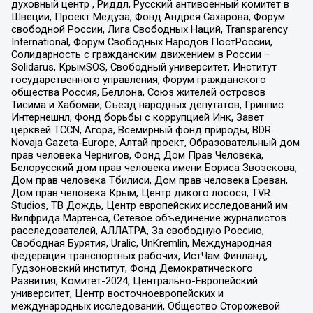
духовный центр , Риддл, Русский антивоенный комитет в
Швеции, Проект Медуза, Фонд Андрея Сахарова, Форум
свободной России, Лига Свободных Наций, Transparеncy
International, Форум Свободных Народов ПостРоссии,
Солидарность с гражданским движением в России –
Solidarus, КрымSOS, Свободный университет, Институт
государственного управления, Форум гражданского
общества Россия, Беллона, Союз жителей островов
Тисима и Хабомаи, Съезд народных депутатов, Гринпис
Интернешнл, Фонд борьбы с коррупцией Инк, Завет
церквей TCCN, Агора, Всемирный фонд природы, BDR
Novaja Gazeta-Europe, Алтай проект, Образовательный дом
прав человека Чернигов, Фонд Дом Прав Человека,
Белорусский дом прав человека имени Бориса Звозскова,
Дом прав человека Тбилиси, Дом прав человека Ереван,
Дом прав человека Крым, Центр дикого лосося, TVR
Studios, ТВ Дождь, Центр европейских исследований им
Вилфрида Мартенса, Сетевое объединение журналистов
расследователей, АЛЛАТРА, За свободную Россию,
Свободная Бурятия, Uralic, UnKremlin, Международная
федерация транспортных рабочих, ИстЧам Финланд,
Гудзоновский институт, Фонд Демократического
Развития, Комитет-2024, Центрально-Европейский
университет, Центр восточноевропейских и
международных исследований, Общество Сторожевой