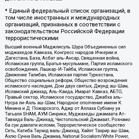
* Единый федеральный список организаций, в
том числе иностранных и международных
организаций, признанных в соответствии с
законодательством Российской Федерации
террористическими:
Высший военный Маджлисуль Шура Объединенных сил
моджахедов Кавказа, Конгресс народов Ичкерии и
Дагестана, База, Асбат аль-Ансар, Священная война,
Исламская группа, Братья-мусульмане, Партия исламского
освобождения, Лашкар-И-Тайба, Исламская группа,
Движение Талибан, Исламская партия Туркестана,
Общество социальных реформ, Общество возрождения
исламского наследия, Дом двух святых, Джунд аш-Шам,
Исламский джихад, Аль-Каида, Имарат Кавказ, АБТО,
Правый сектор, Исламское государство, Джабха аль-
Нусра ли-Ахль аш-Шам, Народное ополчение имени К.
Минина и Д. Пожарского, Аджр от Аллаха Субхану уа
Тагьаля SHAM, АУМ Синрике, Муджахеды джамаата Ат-
Тавхида Валь-Джихад, Чистопольский Джамаат, Рохнамо
ба суи давлати исломи, Террористическое сообщество
Сеть, Катиба Таухид валь-Джихад, Хайят Тахрир аш-Шам,
Ахлю Сунна Валь Джамаа, National Socialism/White Power,