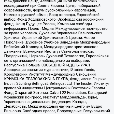
гражданский центр, Ассоциация школ политических
исследований при Совете Европы, Центр либеральной
современности, Форум русскоязычных европейцев,
Немецко-русский обмен, Бард колледж, Европейский
выбор, Фонд Ходорковского, Оксфордский российский
фонд, Фонд Будущее России, Компания свободы
информации, Проект Медиа, Международное партнерство
за права человека, Духовное Управление Евангельских
Христиан Украинской Христианской Церкви, Новое
Поколение, Духовное Учебное Заведение Международный
Библейский Колледж, Международное христианское
движение, Всемирный Институт Саентологических
Предприятий, Церковь Духовной Технологии, Европейская
сеть организаций по наблюдению за выборами,
Республика Польша, СВОБОДНЫЙ ИДЕЛЬ-УРАЛ,
Ассоциация развития журналистики, IStories fonds,
Королевский Институт Международных Отношений,
КРИМСЬКА ПРАВОЗАХИСНА ГРУПА, Фонд имени Генриха
Бёлля, Stichting Bellingcat, Bellingcat Ltd, The Insider, Институт
правовой инициативы Центральной и Восточной Европы,
Фонд Открытой Эстонии, Calvert 22 Foundation, Канадский
украинский конгресс, Институт Макдональда-Лорье,
Украинская национальная федерация Канады,
Декабристы, Международный научный центр им Вудро
Вильсона, Свободная пресса, Возрождение, Всеукраинский