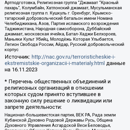
Артподготовка, Религиозная группа “Джамаат “Красный
пахарь”, Колумбайн, Хатлонский джамаат, Мусульманская
религиозная группа п. Кушкуль г. Оренбург, Крымско-
татарский добровольческий батальон имени Номана
Челебиджихана, Азов, Партия исламского возрождения
Таджикистана, Народная самооборона, Дуббайский
джамаат, московская ячейка, Батал-Хаджи Белхороев,
Маньяки Культ Убийц, Молодёжь Которая Улыбается,
Легион Свобода России, Айдар, Русский добровольческий
корпус
Источник:
http://nac.gov.ru/terroristicheskie-i-
ekstremistskie-organizacii-i-materialy.html
данные
на
16.11.2023
* Перечень общественных объединений и
религиозных организаций в отношении
которых судом принято вступившее в
законную силу решение о ликвидации или
запрете деятельности:
Национал-большевистская партия, ВЕК РА, Рада земли
Кубанской Духовно Родовой Державы Русь, Община
Духовного Управления Асгардской Веси Беловодья,