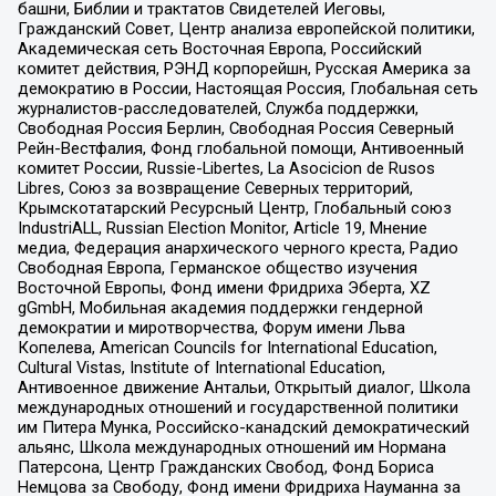
башни, Библии и трактатов Свидетелей Иеговы,
Гражданский Совет, Центр анализа европейской политики,
Академическая сеть Восточная Европа, Российский
комитет действия, РЭНД корпорейшн, Русская Америка за
демократию в России, Настоящая Россия, Глобальная сеть
журналистов-расследователей, Служба поддержки,
Свободная Россия Берлин, Свободная Россия Северный
Рейн-Вестфалия, Фонд глобальной помощи, Антивоенный
комитет России, Russie-Libertes, La Asocicion de Rusos
Libres, Союз за возвращение Северных территорий,
Крымскотатарский Ресурсный Центр, Глобальный союз
IndustriALL, Russian Election Monitor, Article 19, Мнение
медиа, Федерация анархического черного креста, Радио
Свободная Европа, Германское общество изучения
Восточной Европы, Фонд имени Фридриха Эберта, XZ
gGmbH, Мобильная академия поддержки гендерной
демократии и миротворчества, Форум имени Льва
Копелева, American Councils for International Education,
Cultural Vistas, Institute of International Education,
Антивоенное движение Антальи, Открытый диалог, Школа
международных отношений и государственной политики
им Питера Мунка, Российско-канадский демократический
альянс, Школа международных отношений им Нормана
Патерсона, Центр Гражданских Свобод, Фонд Бориса
Немцова за Свободу, Фонд имени Фридриха Науманна за