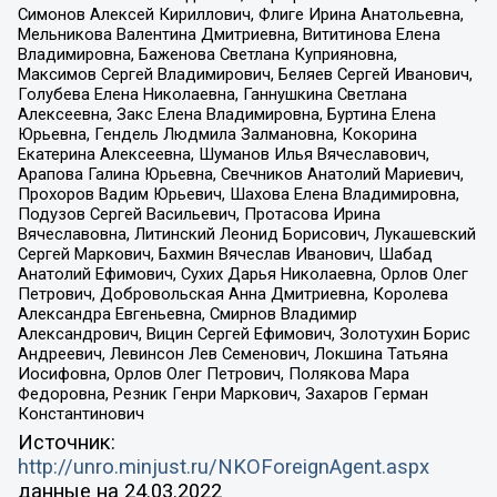
Симонов Алексей Кириллович, Флиге Ирина Анатольевна,
Мельникова Валентина Дмитриевна, Вититинова Елена
Владимировна, Баженова Светлана Куприяновна,
Максимов Сергей Владимирович, Беляев Сергей Иванович,
Голубева Елена Николаевна, Ганнушкина Светлана
Алексеевна, Закс Елена Владимировна, Буртина Елена
Юрьевна, Гендель Людмила Залмановна, Кокорина
Екатерина Алексеевна, Шуманов Илья Вячеславович,
Арапова Галина Юрьевна, Свечников Анатолий Мариевич,
Прохоров Вадим Юрьевич, Шахова Елена Владимировна,
Подузов Сергей Васильевич, Протасова Ирина
Вячеславовна, Литинский Леонид Борисович, Лукашевский
Сергей Маркович, Бахмин Вячеслав Иванович, Шабад
Анатолий Ефимович, Сухих Дарья Николаевна, Орлов Олег
Петрович, Добровольская Анна Дмитриевна, Королева
Александра Евгеньевна, Смирнов Владимир
Александрович, Вицин Сергей Ефимович, Золотухин Борис
Андреевич, Левинсон Лев Семенович, Локшина Татьяна
Иосифовна, Орлов Олег Петрович, Полякова Мара
Федоровна, Резник Генри Маркович, Захаров Герман
Константинович
Источник:
http://unro.minjust.ru/NKOForeignAgent.aspx
данные на
24.03.2022