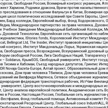
рсов, Свободная Россия, Всемирный конгресс украинцев, Атла
ект Хармони, Родники дракона, Врачи против насильственного
ию преследования в отношении Фалуньгун в Китае, Всемирная о
ация школ политических исследований при Совете Европы, Цен
мен, Бард колледж, Европейский выбор, Фонд Ходорковского,
едиа, Международное партнерство за права человека, Духовно
ое Учебное Заведение Международный Библейский Колледж, М
ь Духовной Технологии, Европейская сеть организаций по наб
урналистики, IStories fonds, Королевский Институт Между
gcat, Bellingcat Ltd, The Insider, Институт правовой инициатив
инский конгресс, Институт Макдональда-Лорье, Украинская нац
, Свободная пресса, Возрождение, Всеукраинский духовный цен
орум свободной России, Лига Свободных Наций, Transparеncy I
– Solidarus, КрымSOS, Свободный университет, Институт госу
в Тисима и Хабомаи, Съезд народных депутатов, Гринпис Инте
DR Novaja Gazeta-Europe, Алтай проект, Образовательный дом 
зскова, Дом прав человека Тбилиси, Дом прав человека Ерева
едований им Вилфрида Мартенса, Сетевое объединение журнали
Международная федерация транспортных рабочих, ИстЧам Финлан
й университет, Центр восточноевропейских и международных и
, Центр анализа европейской политики, Академическая сеть Во
ю в России, Настоящая Россия, Глобальная сеть журналистов
естфалия, Фонд глобальной помощи, Антивоенный комитет России,
татарский Ресурсный Центр, Глобальный союз IndustriALL, Russi
 Свободная Европа, Германское общество изучения Восточной 