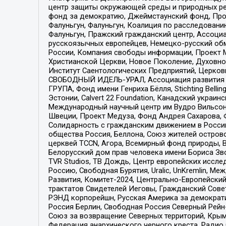
центр защиты окружающей среды и природных ресу
фонд за демократию, Джеймстаунский фонд, Прож
Фалуньгун, Фалуньгун, Коалиция по расследован
Фалуньгун, Пражский гражданский центр, Ассоци
русскоязычных европейцев, Немецко-русский об
России, Компания свободы информации, Проект М
Христианской Церкви, Новое Поколение, Духовн
Институт Саентологических Предприятий, Церков
СВОБОДНЫЙ ИДЕЛЬ-УРАЛ, Ассоциация развития ж
ГРУПА, Фонд имени Генриха Бёлля, Stichting Bellin
Эстонии, Calvert 22 Foundation, Канадский укра
Международный научный центр им Вудро Вильсона
Швеции, Проект Медуза, Фонд Андрея Сахарова, Ф
Солидарность с гражданским движением в России 
общества Россия, Беллона, Союз жителей острово
церквей TCCN, Агора, Всемирный фонд природы, B
Белорусский дом прав человека имени Бориса Зво
TVR Studios, ТВ Дождь, Центр европейских иссл
Россию, Свободная Бурятия, Uralic, UnKremlin, 
Развития, Комитет-2024, Центрально-Европейски
трактатов Свидетелей Иеговы, Гражданский Совет
РЭНД корпорейшн, Русская Америка за демократи
Россия Берлин, Свободная Россия Северный Рейн-В
Союз за возвращение Северных территорий, Крымско
Федерация анархического черного креста, Радио