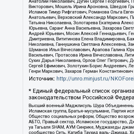
Анатолий Николаевич, Дугин Сергей Георгиевич, 
Викторович, Мошель Ирина Ароновна, Шведов Гри
Исламов Тимур Рифгатович, Романова Ольга Евге
Анатольевич, Верховский Александр Маркович, П
Татьяна Николаевна, Золотарева Екатерина Алек
Юрьевна, Саранг Анна Васильевна, Захарова Свет
Андрей Юрьевич, Мосин Алексей Геннадьевич, Ге
Дмитриевна, Вититинова Елена Владимировна, Ба
Николаевна, Ганнушкина Светлана Алексеевна, За
Шуманов Илья Вячеславович, Арапова Галина Юрь
Васильевич, Протасова Ирина Вячеславовна, Лит
Сухих Дарья Николаевна, Орлов Олег Петрович, 
Сергей Ефимович, Золотухин Борис Андреевич, Л
Генри Маркович, Захаров Герман Константинович
Источник:
http://unro.minjust.ru/NKOFore
* Единый федеральный список организа
законодательством Российской Федера
Высший военный Маджлисуль Шура Объединенных с
Исламская группа, Братья-мусульмане, Партия ис
Общество социальных реформ, Общество возрожд
АБТО, Правый сектор, Исламское государство, Д
уа Тагьаля SHAM, АУМ Синрике, Муджахеды джама
сообщество Сеть, Катиба Таухид валь-Джихад, Хай