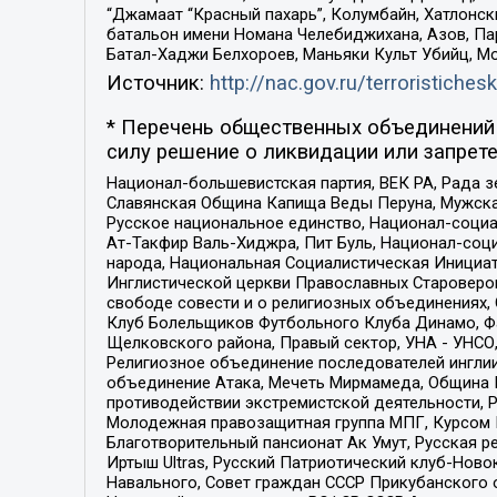
“Джамаат “Красный пахарь”, Колумбайн, Хатлонск
батальон имени Номана Челебиджихана, Азов, Па
Батал-Хаджи Белхороев, Маньяки Культ Убийц, М
Источник:
http://nac.gov.ru/terroristichesk
* Перечень общественных объединений 
силу решение о ликвидации или запрете
Национал-большевистская партия, ВЕК РА, Рада 
Славянская Община Капища Веды Перуна, Мужская
Русское национальное единство, Национал-социа
Ат-Такфир Валь-Хиджра, Пит Буль, Национал-соц
народа, Национальная Социалистическая Инициат
Инглистической церкви Православных Староверов
свободе совести и о религиозных объединениях,
Клуб Болельщиков Футбольного Клуба Динамо, Фа
Щелковского района, Правый сектор, УНА - УНСО, У
Религиозное объединение последователей инглии
объединение Атака, Мечеть Мирмамеда, Община К
противодействии экстремистской деятельности, 
Молодежная правозащитная группа МПГ, Курсом П
Благотворительный пансионат Ак Умут, Русская ре
Иртыш Ultras, Русский Патриотический клуб-Нов
Навального, Совет граждан СССР Прикубанского 