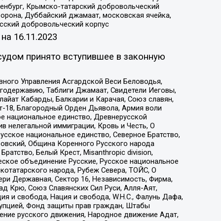
Оренбург, Крымско-татарский добровольческий
орона, Дуббайский джамаат, московская ячейка,
усский добровольческий корпус
 на
16.11.2023
судом принято вступившее в законную
вного Управления Асгардской Веси Беловодья,
годержавию, Таблиги Джамаат, Свидетели Иеговы,
айат Кабарды, Балкарии и Карачая, Союз славян,
т-18, Благородный Орден Дьявола, Армия воли
ое национальное единство, Древнерусской
 нелегальной иммиграции, Кровь и Честь, О
усское национальное единство, Северное Братство,
ровский, Община Коренного Русского народа
атство, Белый Крест, Misanthropic division,
еское объединение Русские, Русское национальное
котатарского народа, Рубеж Севера, ТОЙС, О
ри Державная, Сектор 16, Независимость, Фирма,
д Крю, Союз Славянских Сил Руси, Алля-Аят,
я и свобода, Нация и свобода, W.H.С., Фалунь Дафа,
рупцией, Фонд защиты прав граждан, Штабы
ение русского движения, Народное движение Адат,