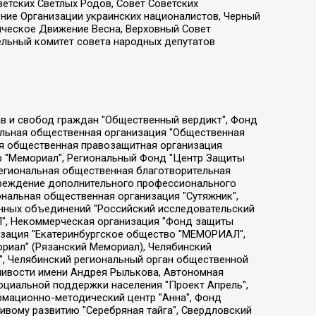
етских Светлых Родов, Совет Советских
ение Организации украинских националистов, Черный
ическое Движение Весна, Верховный Совет
ельный комитет совета народных депутатов
ции социально-правовых программ "Лилит", Дальневосточное общественное движение "Маяк", Санкт-Петербургская ЛГБТ-инициативная группа "Выход", Инициативная группа ЛГБТ+ "Реверс", Алексеев Андрей Викторович, Бекбулатова Таисия Львовна, Беляев Иван Михайлович, Владыкина Елена Сергеевна, Гельман Марат Александрович, Никульшина Вероника Юрьевна, Толоконникова Надежда Андреевна, Шендерович Виктор Анатольевич, Общество с ограниченной ответственностью "Данное сообщение", Общество с ограниченной ответственностью Издательский дом "Новая глава", Айнбиндер Александра Александровна, Московский комьюнити-центр для ЛГБТ+инициатив, Благотворительный фонд развития филантропии, Deutsche Welle (Германия, Kurt-Schumacher-Strasse 3, 53113 Bonn), Борзунова Мария Михайловна, Воробьев Виктор Викторович, Голубева Анна Львовна, Константинова Алла Михайловна, Малкова Ирина Владимировна, Мурадов Мурад Абдулгалимович, Осетинская Елизавета Николаевна, Понасенков Евгений Николаевич, Ганапольский Матвей Юрьевич, Киселев Евгений Алексеевич, Борухович Ирина Григорьевна, Дремин Иван Тимофеевич, Дубровский Дмитрий Викторович, Красноярская региональная общественная организация поддержки и развития альтернативных образовательных технологий и межкультурных коммуникаций "ИНТЕРРА", Маяковская Екатерина Алексеевна, Фейгин Марк Захарович, Филимонов Андрей Викторович, Дзугкоева Регина Николаевна, Доброхотов Роман Александрович, Дудь Юрий Александрович, Елкин Сергей Владимирович, Кругликов Кирилл Игоревич, Сабунаева Мария Леонидовна, Семенов Алексей Владимирович, Шаинян Карен Багратович, Шульман Екатерина Михайловна, Асафьев Артур Валерьевич, Вахштайн Виктор Семенович, Венедиктов Алексей Алексеевич, Лушникова Екатерина Евгеньевна, Волков Леонид Михайлович, Невзоров Александр Глебович, Пархоменко Сергей Борисович, Сироткин Ярослав Николаевич, Кара-Мурза Владимир Владимирович, Баранова Наталья Владимировна, Гозман Леонид Яковлевич, Кагарлицкий Борис Юльевич, Климарев Михаил Валерьевич, Милов Владимир Станиславович, Автономная некоммерческая организация Краснодарский центр современного искусства "Типография", Моргенштерн Алишер Тагирович, Соболь Любовь Эдуардовна, Общество с ограниченной ответственностью "ЛИЗА НОРМ", Каспаров Гарри Кимович, Ходорковский Михаил Борисович, Общество с ограниченной ответственностью "Апрельские тезисы", Данилович Ирина Брониславовна, Кашин Олег Владимирович, Петров Николай Владимирович, Пивоваров Алексей Владимирович, Соколов Михаил Владимирович, Цветкова Юлия Владимировна, Чичваркин Евгений Александрович, Комитет против пыток/Команда против пыток, Общество с ограниченной ответственностью "Первый научный", Общество с ограниченной ответственностью "Вертолет и ко", Белоцерковская Вероника Борисовна, Кац Максим Евгеньевич, Лазарева Татьяна Юрьевна, Шаведдинов Руслан Табризович, Яшин Илья Валерьевич, Общество с ограниченной ответственностью "Иноагент ААВ", Алешковский Дмитрий Петрович, Альбац Евгения Марковна, Быков Дмитрий Львович, Галямина Юлия Евгеньевна, Лойко Сергей Леонидович, Мартынов Кирилл Константинович, Медведев Сергей Александрович, Крашенинников Федор Геннадиевич, Гордеева Катерина Вл