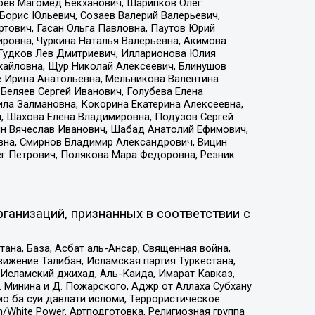
хоев Магомед Бекханович, Шарипков Олег
Борис Юльевич, Созаев Валерий Валерьевич,
тович, Гасан Ольга Павловна, Паутов Юрий
ровна, Чуркина Наталья Валерьевна, Акимова
 Гудков Лев Дмитриевич, Илларионова Юлия
ихайловна, Щур Николай Алексеевич, Блинушов
е Ирина Анатольевна, Мельникова Валентина
Беляев Сергей Иванович, Голубева Елена
ила Залмановна, Кокорина Екатерина Алексеевна,
, Шахова Елена Владимировна, Подузов Сергей
ин Вячеслав Иванович, Шабад Анатолий Ефимович,
вна, Смирнов Владимир Александрович, Вицин
ег Петрович, Полякова Мара Федоровна, Резник
ганизаций, признанных в соответствии с
на, База, Асбат аль-Ансар, Священная война,
ижение Талибан, Исламская партия Туркестана,
Исламский джихад, Аль-Каида, Имарат Кавказ,
 Минина и Д. Пожарского, Аджр от Аллаха Субхану
о ба суи давлати исломи, Террористическое
/White Power, Артподготовка, Религиозная группа