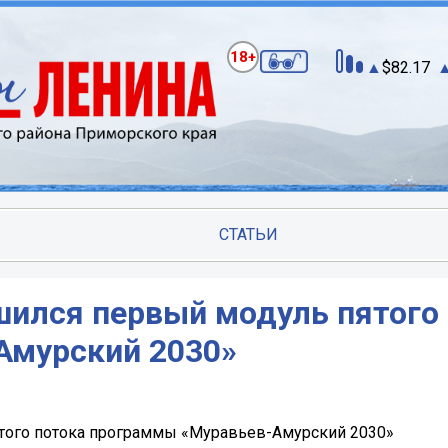
18+
82.17
СТАТЬИ
шился первый модуль пятого
Амурский 2030»
того потока программы «Муравьев-Амурский 2030»