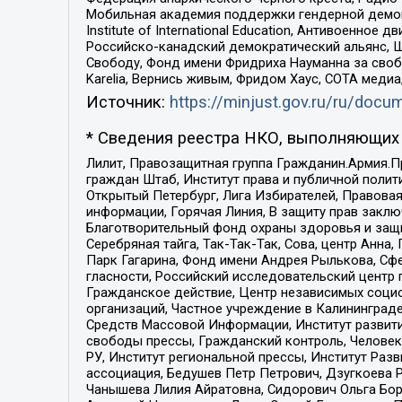
Мобильная академия поддержки гендерной демократи
Institute of International Education, Антивоенн
Российско-канадский демократический альянс, 
Свободу, Фонд имени Фридриха Науманна за свобо
Karelia, Вернись живым, Фридом Хаус, СОТА меди
Источник:
https://minjust.gov.ru/ru/doc
* Сведения реестра НКО, выполняющих 
Лилит, Правозащитная группа Гражданин.Армия.П
граждан Штаб, Институт права и публичной поли
Открытый Петербург, Лига Избирателей, Правова
информации, Горячая Линия, В защиту прав закл
Благотворительный фонд охраны здоровья и защи
Серебряная тайга, Так-Так-Так, Сова, центр Анн
Парк Гагарина, Фонд имени Андрея Рылькова, Сф
гласности, Российский исследовательский центр 
Гражданское действие, Центр независимых соци
организаций, Частное учреждение в Калининград
Средств Массовой Информации, Институт развити
свободы прессы, Гражданский контроль, Человек
РУ, Институт региональной прессы, Институт Ра
ассоциация, Бедушев Петр Петрович, Дзугкоева 
Чанышева Лилия Айратовна, Сидорович Ольга Бори