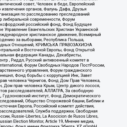
нтический совет, Человек в беде, Европейский
 извлечения органов, Фалунь Дафа, Друзья
рганизация по расследованию преследований
тр либеральной современности, Форум
 Оксфордский российский фонд, Фонд Будущее
е Управление Евангельских Христиан Украинской
еждународное христианское движение, Всемирный
людению за выборами, Республика Польша,
народных Отношений, КРИМСЬКА ПРАВОЗАХИСНА
ы Центральной и Восточной Европы, Фонд Открытой
иональная федерация Канады, Декабристы,
тр , Риддл, Русский антивоенный комитет в
nternational, Форум Свободных Народов ПостРоссии,
дарственного управления, Форум гражданского
рнешнл, Фонд борьбы с коррупцией Инк, Завет
прав человека Чернигов, Фонд Дом Прав Человека,
н, Дом прав человека Крым, Центр дикого лосося,
стов расследователей, АЛЛАТРА, За свободную
д, Гудзоновский институт, Фонд Демократического
сследований, Общество Сторожевой башни, Библии и
сточная Европа, Российский комитет действия,
-расследователей, Служба поддержки, Свободная
 Russie-Libertes, La Asocicion de Rusos Libres,
an Election Monitor, Article 19, Мнение медиа,
Европы, Фонд имени Фридриха Эберта, XZ gGmbH,