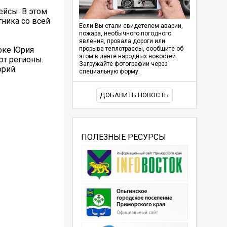
ейсы. В этом
тника со всей
Если Вы стали свидетелем аварии,
пожара, необычного погодного
явления, провала дороги или
токе Юрия
прорыва теплотрассы, сообщите об
этом в ленте народных новостей.
ют регионы.
Загружайте фотографии через
рий.
специальную форму.
ДОБАВИТЬ НОВОСТЬ
ПОЛЕЗНЫЕ РЕСУРСЫ