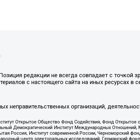
»
озиция редакции не всегда совпадает с точкой зр
ериалов с настоящего сайта на иных ресурсах в с
ых неправительственных организаций, деятельнос
ститут Открытое Общество Фонд Содействия, Фонд Открытое 
альный Демократический Институт Международных Отношений,
тая Россия, Институт современной России, Черноморский фонд
родный центр электоральных исследований, Германский фонд