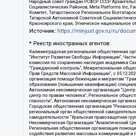
Народный совет граждан РСФСР СССР Архангельск
Социалистических Районов, Meta Platforms Inc, 
Комитет, Татарстанское Региональное Всетатар
Татарской Автономной Советской Социалистическ
Красноярского края, Этническое национальное о
Источник:
https://minjust.gov.ru/ru/doc
* Реестр иностранных агентов:
Калининградская региональная общественная организация "Экозащита!-Женсовет", Фонд содействия защите прав и свобод граждан "Общественный вердикт", Фонд "Институт Развития Свободы Информации", Частное учреждение "Информационное агентство МЕМО. РУ", Региональная общественная организация "Общественная комиссия по сохранению наследия академика Сахарова", Фонд поддержки свободы прессы, Санкт-Петербургская общественная правозащитная организация "Гражданский контроль", Межрегиональная общественная организация "Информационно-просветительский центр "Мемориал", Региональный Фонд "Центр Защиты Прав Средств Массовой Информации", с 05.12.2023 Фонд "Центр Защиты Прав Средств массовой информации", Региональная общественная благотворительная организация помощи беженцам и мигрантам "Гражданское содействие", Негосударственное образовательное учреждение дополнительного профессионального образования (повышение квалификации) специалистов "АКАДЕМИЯ ПО ПРАВАМ ЧЕЛОВЕКА", Свердловская региональная общественная организация "Сутяжник", Автономная некоммерческая организация "Центр независимых социологических исследований", Союз общественных объединений "Российский исследовательский центр по правам человека", Региональное общественное учреждение научно-информационный центр "МЕМОРИАЛ", Некоммерческая организация "Фонд защиты гласности", Автономная некоммерческая организация "Институт прав человека", Городская общественная организация "Екатеринбургское общество "МЕМОРИАЛ", Городская общественная организация "Рязанское историко-просветительское и правозащитное общество "Мемориал" (Рязанский Мемориал), Челябинский региональный орган общественной самодеятельности – женское общественное объединение "Женщины Евразии", Челябинский региональный орган общественной самодеятельности "Уральская правозащитная группа", Фонд содействия защите здоровья и социальной справедливости имени Андрея Рылькова, Автономная Некоммерческая Организация "Аналитический Центр Юрия Левады", Автономная некоммерческая организация социальной поддержки населения "Проект Апрель", Региональная общественная организация помощи женщинам и детям, находящимся в кризисной ситуации "Информационно-методический центр "Анна", Фонд содействия развитию массовых коммуникаций и правовому просвещению "Так-так-Так", Фонд содействия устойчивому развитию "Серебряная тайга", Свердловский региональный общественный фонд социальных проектов "Новое время", "Idel.Реалии", Кавказ.Реалии, Крым.Реалии, Телеканал Настоящее Время, Татаро-башкирская служба Радио Свобода (Azatliq Radiosi), Радио Свободная Европа/Радио Свобода (PCE/PC), "Сибирь.Реалии", "Фактограф", Благотворительный фонд помощи осужденным и их семьям, Автономная некоммерческая организация "Институт глобализации и социальных движений", Фонд "В защиту прав заключенных", Частное учреждение "Центр поддержки и содействия развитию средств массовой информации", Пензенский региональный общественный благотворительный фонд "Гражданский союз", "Север.Реалии", Некоммерческая организация Фонд "Правовая инициатива", 