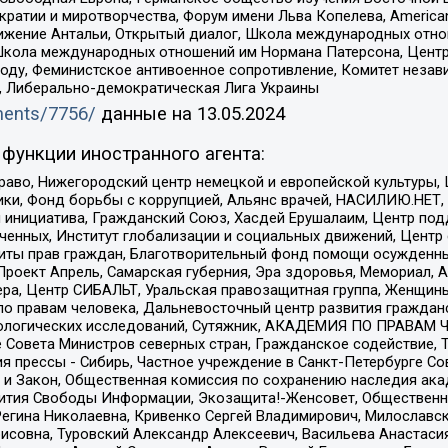
и и миротворчества, Форум имени Льва Копелева, American Counci
ое движение Антальи, Открытый диалог, Школа международных отн
Школа международных отношений им Нормана Патерсона, Центр
ду, Феминистское антивоенное сопротивление, Комитет независ
а, Либерально-демократическая Лига Украины
uments/7756/
данные на
13.05.2024
функции иностранного агента:
раво, Нижегородский центр немецкой и европейской культуры,
тики, Фонд борьбы с коррупцией, Альянс врачей, НАСИЛИЮ.НЕТ,
я инициатива, Гражданский Союз, Хасдей Ерушалаим, Центр по
юченных, Институт глобализации и социальных движений, Цент
ты прав граждан, Благотворительный фонд помощи осужденным
а, Проект Апрель, Самарская губерния, Эра здоровья, Мемориал
ера, Центр СИБАЛЬТ, Уральская правозащитная группа, Женщины
по правам человека, Дальневосточный центр развития гражданс
ологических исследований, Сутяжник, АКАДЕМИЯ ПО ПРАВАМ Ч
е Совета Министров северных стран, Гражданское содействие,
я прессы - Сибирь, Частное учреждение в Санкт-Петербурге С
 и Закон, Общественная комиссия по сохранению наследия ак
звития Свободы Информации, Экозащита!-Женсовет, Общественн
Регина Николаевна, Кривенко Сергей Владимирович, Милославс
совна, Туровский Александр Алексеевич, Васильева Анастасия