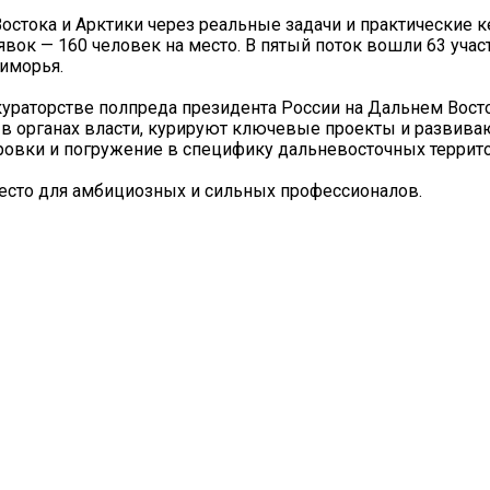
стока и Арктики через реальные задачи и практические к
явок — 160 человек на место. В пятый поток вошли 63 учас
риморья.
кураторстве полпреда президента России на Дальнем Вос
в органах власти, курируют ключевые проекты и развива
ировки и погружение в специфику дальневосточных террито
есто для амбициозных и сильных профессионалов.