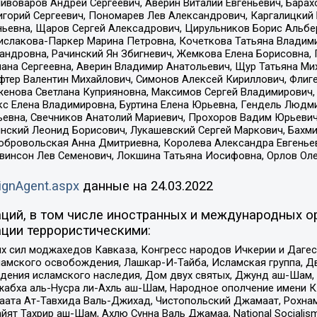
Пивоваров Андрей Сергеевич, Аверин Виталий Евгеньевич, Бара
горий Сергеевич, Пономарев Лев Александрович, Каргалицкий 
ньевна, Щаров Сергей Алексадрович, Цирульников Борис Альбер
ислакова-Паркер Марина Петровна, Кочеткова Татьяна Владими
сандровна, Рачинский Ян Збигневич, Жемкова Елена Борисовна,
лана Сергеевна, Аверин Владимир Анатольевич, Щур Татьяна М
фтер Валентин Михайлович, Симонов Алексей Кириллович, Флиг
женова Светлана Куприяновна, Максимов Сергей Владимирович, 
кс Елена Владимировна, Буртина Елена Юрьевна, Гендель Людм
евна, Свечников Анатолий Мариевич, Прохоров Вадим Юрьевич
инский Леонид Борисович, Лукашевский Сергей Маркович, Бахм
Добровольская Анна Дмитриевна, Королева Александра Евгенье
евинсон Лев Семенович, Локшина Татьяна Иосифовна, Орлов Ол
ignAgent.aspx
данные на
24.03.2022
ций, в том числе иностранных и международных ор
ции террористическими:
ил моджахедов Кавказа, Конгресс народов Ичкерии и Дагеста
ламского освобождения, Лашкар-И-Тайба, Исламская группа, Дв
ения исламского наследия, Дом двух святых, Джунд аш-Шам, 
жабха аль-Нусра ли-Ахль аш-Шам, Народное ополчение имени К.
ата Ат-Тавхида Валь-Джихад, Чистопольский Джамаат, Рохнам
ят Тахрир аш-Шам, Ахлю Сунна Валь Джамаа, National Socialism