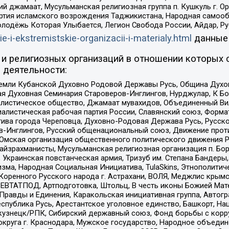
ий джамаат, Мусульманская религиозная группа п. Кушкуль г. 
ртия исламского возрождения Таджикистана, Народная самооб
олодёжь Которая Улыбается, Легион Свобода России, Айдар, Р
ie-i-ekstremistskie-organizacii-i-materialy.html
данные
и религиозных организаций в отношении которых 
 деятельности:
земли Кубанской Духовно Родовой Державы Русь, Община Духо
 Духовная Семинария Староверов-Инглингов, Нурджулар, К Бо
листическое общество, Джамаат мувахидов, Объединенный Вил
иалистическая рабочая партия России, Славянский союз, Форма
ива города Череповца, Духовно-Родовая Держава Русь, Русск
-Инглингов, Русский общенациональный союз, Движение против
 Омская организация общественного политического движения Р
йзрахманисты, Мусульманская религиозная организация п. Бо
краинская повстанческая армия, Тризуб им. Степана Бандеры, Бр
зма, Народная Социальная Инициатива, TulaSkins, Этнополитич
оренного Русского народа г. Астрахани, ВОЛЯ, Меджлис крымс
РЕВТАТПОД, Артподготовка, Штольц, В честь иконы Божией Мате
равды и Единения, Каракольская инициативная группа, Автогра
спублика Русь, Арестантское уголовное единство, Башкорт, Наци
окузнецк/РПК, Сибирский державный союз, Фонд борьбы с кор
округа г. Краснодара, Мужское государство, Народное объедин