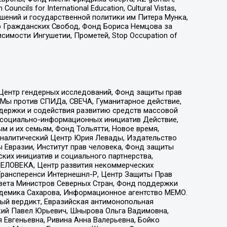
ls for International Education, Cultural Vistas,
ошений и государственной политики им Питера Мунка,
 Гражданских Свобод, Фонд Бориса Немцова за
имости Ингушетии, Прометей, Stop Occupation of
 Центр гендерных исследований, Фонд защиты прав
 Мы против СПИДа, СВЕЧА, Гуманитарное действие,
ддержки и содействия развитию средств массовой
р социально-информационных инициатив Действие,
 и их семьям, Фонд Тольятти, Новое время,
, Аналитический Центр Юрия Левады, Издательство
 Евразии, Институт прав человека, Фонд защиты
ких инициатив и социального партнерства,
ЕЛОВЕКА, Центр развития некоммерческих
 Трансперенси Интернешнл-Р, Центр Защиты Прав
овета Министров Северных Стран, Фонд поддержки
адемика Сахарова, Информационное агентство МЕМО.
ый вердикт, Евразийская антимонопольная
кий Павел Юрьевич, Шнырова Ольга Вадимовна,
 Евгеньевна, Ривина Анна Валерьевна, Бойко