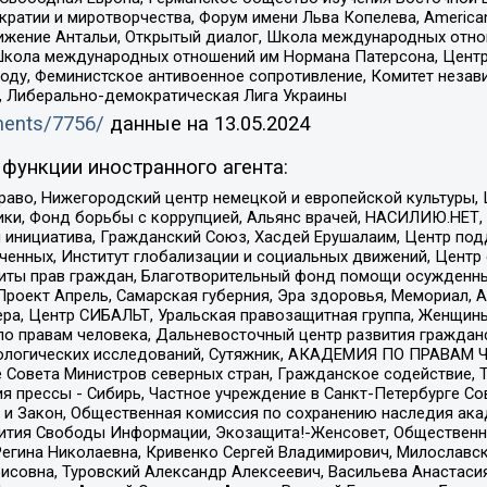
и и миротворчества, Форум имени Льва Копелева, American Counci
ое движение Антальи, Открытый диалог, Школа международных отн
Школа международных отношений им Нормана Патерсона, Центр
ду, Феминистское антивоенное сопротивление, Комитет независ
а, Либерально-демократическая Лига Украины
uments/7756/
данные на
13.05.2024
функции иностранного агента:
раво, Нижегородский центр немецкой и европейской культуры,
тики, Фонд борьбы с коррупцией, Альянс врачей, НАСИЛИЮ.НЕТ,
я инициатива, Гражданский Союз, Хасдей Ерушалаим, Центр по
юченных, Институт глобализации и социальных движений, Цент
ты прав граждан, Благотворительный фонд помощи осужденным
а, Проект Апрель, Самарская губерния, Эра здоровья, Мемориал
ера, Центр СИБАЛЬТ, Уральская правозащитная группа, Женщины
по правам человека, Дальневосточный центр развития гражданс
ологических исследований, Сутяжник, АКАДЕМИЯ ПО ПРАВАМ Ч
е Совета Министров северных стран, Гражданское содействие,
я прессы - Сибирь, Частное учреждение в Санкт-Петербурге С
 и Закон, Общественная комиссия по сохранению наследия ак
звития Свободы Информации, Экозащита!-Женсовет, Общественн
Регина Николаевна, Кривенко Сергей Владимирович, Милославс
совна, Туровский Александр Алексеевич, Васильева Анастасия