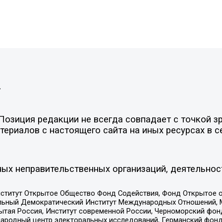
»
озиция редакции не всегда совпадает с точкой зр
ериалов с настоящего сайта на иных ресурсах в с
ых неправительственных организаций, деятельнос
ститут Открытое Общество Фонд Содействия, Фонд Открытое 
альный Демократический Институт Международных Отношений,
тая Россия, Институт современной России, Черноморский фонд
родный центр электоральных исследований, Германский фонд