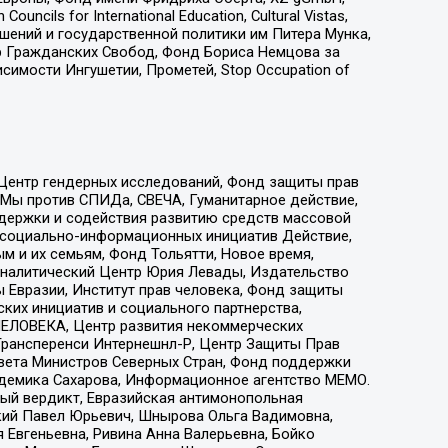
ls for International Education, Cultural Vistas,
ошений и государственной политики им Питера Мунка,
 Гражданских Свобод, Фонд Бориса Немцова за
имости Ингушетии, Прометей, Stop Occupation of
 Центр гендерных исследований, Фонд защиты прав
 Мы против СПИДа, СВЕЧА, Гуманитарное действие,
ддержки и содействия развитию средств массовой
р социально-информационных инициатив Действие,
 и их семьям, Фонд Тольятти, Новое время,
, Аналитический Центр Юрия Левады, Издательство
 Евразии, Институт прав человека, Фонд защиты
ких инициатив и социального партнерства,
ЕЛОВЕКА, Центр развития некоммерческих
 Трансперенси Интернешнл-Р, Центр Защиты Прав
овета Министров Северных Стран, Фонд поддержки
адемика Сахарова, Информационное агентство МЕМО.
ый вердикт, Евразийская антимонопольная
кий Павел Юрьевич, Шнырова Ольга Вадимовна,
 Евгеньевна, Ривина Анна Валерьевна, Бойко