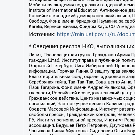
Мобильная академия поддержки гендерной демократи
Institute of International Education, Антивоенн
Российско-канадский демократический альянс, 
Свободу, Фонд имени Фридриха Науманна за свобо
Karelia, Вернись живым, Фридом Хаус, СОТА меди
Источник:
https://minjust.gov.ru/ru/doc
* Сведения реестра НКО, выполняющих 
Лилит, Правозащитная группа Гражданин.Армия.П
граждан Штаб, Институт права и публичной поли
Открытый Петербург, Лига Избирателей, Правова
информации, Горячая Линия, В защиту прав закл
Благотворительный фонд охраны здоровья и защи
Серебряная тайга, Так-Так-Так, Сова, центр Анн
Парк Гагарина, Фонд имени Андрея Рылькова, Сф
гласности, Российский исследовательский центр 
Гражданское действие, Центр независимых соци
организаций, Частное учреждение в Калининград
Средств Массовой Информации, Институт развити
свободы прессы, Гражданский контроль, Человек
РУ, Институт региональной прессы, Институт Ра
ассоциация, Бедушев Петр Петрович, Дзугкоева 
Чанышева Лилия Айратовна, Сидорович Ольга Бори