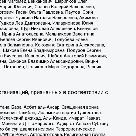
хоев Магомед Бекханович, Шарипков Олег
Борис Юльевич, Созаев Валерий Валерьевич,
тович, Гасан Ольга Павловна, Паутов Юрий
ровна, Чуркина Наталья Валерьевна, Акимова
 Гудков Лев Дмитриевич, Илларионова Юлия
ихайловна, Щур Николай Алексеевич, Блинушов
е Ирина Анатольевна, Мельникова Валентина
Беляев Сергей Иванович, Голубева Елена
ила Залмановна, Кокорина Екатерина Алексеевна,
, Шахова Елена Владимировна, Подузов Сергей
ин Вячеслав Иванович, Шабад Анатолий Ефимович,
вна, Смирнов Владимир Александрович, Вицин
ег Петрович, Полякова Мара Федоровна, Резник
ганизаций, признанных в соответствии с
на, База, Асбат аль-Ансар, Священная война,
ижение Талибан, Исламская партия Туркестана,
Исламский джихад, Аль-Каида, Имарат Кавказ,
 Минина и Д. Пожарского, Аджр от Аллаха Субхану
о ба суи давлати исломи, Террористическое
/White Power, Артподготовка, Религиозная группа