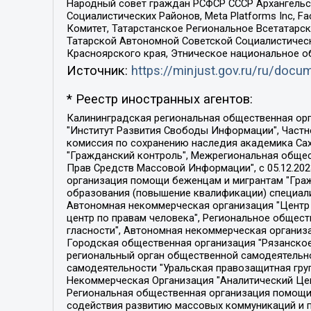
Народный совет граждан РСФСР СССР Архангельск
Социалистических Районов, Meta Platforms Inc, 
Комитет, Татарстанское Региональное Всетатар
Татарской Автономной Советской Социалистическ
Красноярского края, Этническое национальное о
Источник:
https://minjust.gov.ru/ru/doc
* Реестр иностранных агентов:
Калининградская региональная общественная организация "Экозащита!-Женсовет", Фонд содействия защите прав и свобод граждан "Общественный вердикт", Фонд "Институт Развития Свободы Информации", Частное учреждение "Информационное агентство МЕМО. РУ", Региональная общественная организация "Общественная комиссия по сохранению наследия академика Сахарова", Фонд поддержки свободы прессы, Санкт-Петербургская общественная правозащитная организация "Гражданский контроль", Межрегиональная общественная организация "Информационно-просветительский центр "Мемориал", Региональный Фонд "Центр Защиты Прав Средств Массовой Информации", с 05.12.2023 Фонд "Центр Защиты Прав Средств массовой информации", Региональная общественная благотворительная организация помощи беженцам и мигрантам "Гражданское содействие", Негосударственное образовательное учреждение дополнительного профессионального образования (повышение квалификации) специалистов "АКАДЕМИЯ ПО ПРАВАМ ЧЕЛОВЕКА", Свердловская региональная общественная организация "Сутяжник", Автономная некоммерческая организация "Центр независимых социологических исследований", Союз общественных объединений "Российский исследовательский центр по правам человека", Региональное общественное учреждение научно-информационный центр "МЕМОРИАЛ", Некоммерческая организация "Фонд защиты гласности", Автономная некоммерческая организация "Институт прав человека", Городская общественная организация "Екатеринбургское общество "МЕМОРИАЛ", Городская общественная организация "Рязанское историко-просветительское и правозащитное общество "Мемориал" (Рязанский Мемориал), Челябинский региональный орган общественной самодеятельности – женское общественное объединение "Женщины Евразии", Челябинский региональный орган общественной самодеятельности "Уральская правозащитная группа", Фонд содействия защите здоровья и социальной справедливости имени Андрея Рылькова, Автономная Некоммерческая Организация "Аналитический Центр Юрия Левады", Автономная некоммерческая организация социальной поддержки населения "Проект Апрель", Региональная общественная организация помощи женщинам и детям, находящимся в кризисной ситуации "Информационно-методический центр "Анна", Фонд содействия развитию массовых коммуникаций и правовому просвещению "Так-так-Так", Фонд содействия устойчивому развитию "Серебряная тайга", Свердловский региональный общественный фонд социальных проектов "Новое время", "Idel.Реалии", Кавказ.Реалии, Крым.Реалии, Телеканал Настоящее Время, Татаро-башкирская служба Радио Свобода (Azatliq Radiosi), Радио Свободная Европа/Радио Свобода (PCE/PC), "Сибирь.Реалии", "Фактограф", Благотворительный фонд помощи осужденным и их семьям, Автономная некоммерческая организация "Институт глобализации и социальных движений", Фонд "В защиту прав заключенных", Частное учреждение "Центр поддержки и содействия развитию средств массовой информации", Пензенский региональный общественный благотворительный фонд "Гражданский союз", "Север.Реалии", Некоммерческая организация Фонд "Правовая инициатива", 