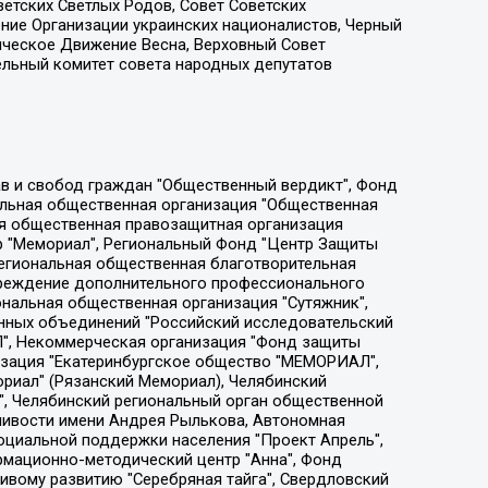
етских Светлых Родов, Совет Советских
ение Организации украинских националистов, Черный
ическое Движение Весна, Верховный Совет
ельный комитет совета народных депутатов
ции социально-правовых программ "Лилит", Дальневосточное общественное движение "Маяк", Санкт-Петербургская ЛГБТ-инициативная группа "Выход", Инициативная группа ЛГБТ+ "Реверс", Алексеев Андрей Викторович, Бекбулатова Таисия Львовна, Беляев Иван Михайлович, Владыкина Елена Сергеевна, Гельман Марат Александрович, Никульшина Вероника Юрьевна, Толоконникова Надежда Андреевна, Шендерович Виктор Анатольевич, Общество с ограниченной ответственностью "Данное сообщение", Общество с ограниченной ответственностью Издательский дом "Новая глава", Айнбиндер Александра Александровна, Московский комьюнити-центр для ЛГБТ+инициатив, Благотворительный фонд развития филантропии, Deutsche Welle (Германия, Kurt-Schumacher-Strasse 3, 53113 Bonn), Борзунова Мария Михайловна, Воробьев Виктор Викторович, Голубева Анна Львовна, Константинова Алла Михайловна, Малкова Ирина Владимировна, Мурадов Мурад Абдулгалимович, Осетинская Елизавета Николаевна, Понасенков Евгений Николаевич, Ганапольский Матвей Юрьевич, Киселев Евгений Алексеевич, Борухович Ирина Григорьевна, Дремин Иван Тимофеевич, Дубровский Дмитрий Викторович, Красноярская региональная общественная организация поддержки и развития альтернативных образовательных технологий и межкультурных коммуникаций "ИНТЕРРА", Маяковская Екатерина Алексеевна, Фейгин Марк Захарович, Филимонов Андрей Викторович, Дзугкоева Регина Николаевна, Доброхотов Роман Александрович, Дудь Юрий Александрович, Елкин Сергей Владимирович, Кругликов Кирилл Игоревич, Сабунаева Мария Леонидовна, Семенов Алексей Владимирович, Шаинян Карен Багратович, Шульман Екатерина Михайловна, Асафьев Артур Валерьевич, Вахштайн Виктор Семенович, Венедиктов Алексей Алексеевич, Лушникова Екатерина Евгеньевна, Волков Леонид Михайлович, Невзоров Александр Глебович, Пархоменко Сергей Борисович, Сироткин Ярослав Николаевич, Кара-Мурза Владимир Владимирович, Баранова Наталья Владимировна, Гозман Леонид Яковлевич, Кагарлицкий Борис Юльевич, Климарев Михаил Валерьевич, Милов Владимир Станиславович, Автономная некоммерческая организация Краснодарский центр современного искусства "Типография", Моргенштерн Алишер Тагирович, Соболь Любовь Эдуардовна, Общество с ограниченной ответственностью "ЛИЗА НОРМ", Каспаров Гарри Кимович, Ходорковский Михаил Борисович, Общество с ограниченной ответственностью "Апрельские тезисы", Данилович Ирина Брониславовна, Кашин Олег Владимирович, Петров Николай Владимирович, Пивоваров Алексей Владимирович, Соколов Михаил Владимирович, Цветкова Юлия Владимировна, Чичваркин Евгений Александрович, Комитет против пыток/Команда против пыток, Общество с ограниченной ответственностью "Первый научный", Общество с ограниченной ответственностью "Вертолет и ко", Белоцерковская Вероника Борисовна, Кац Максим Евгеньевич, Лазарева Татьяна Юрьевна, Шаведдинов Руслан Табризович, Яшин Илья Валерьевич, Общество с ограниченной ответственностью "Иноагент ААВ", Алешковский Дмитрий Петрович, Альбац Евгения Марковна, Быков Дмитрий Львович, Галямина Юлия Евгеньевна, Лойко Сергей Леонидович, Мартынов Кирилл Константинович, Медведев Сергей Александрович, Крашенинников Федор Геннадиевич, Гордеева Катерина Вл