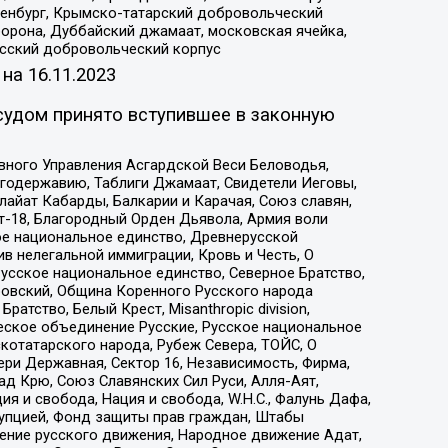
Оренбург, Крымско-татарский добровольческий
орона, Дуббайский джамаат, московская ячейка,
усский добровольческий корпус
 на
16.11.2023
судом принято вступившее в законную
вного Управления Асгардской Веси Беловодья,
годержавию, Таблиги Джамаат, Свидетели Иеговы,
айат Кабарды, Балкарии и Карачая, Союз славян,
т-18, Благородный Орден Дьявола, Армия воли
ое национальное единство, Древнерусской
 нелегальной иммиграции, Кровь и Честь, О
усское национальное единство, Северное Братство,
ровский, Община Коренного Русского народа
атство, Белый Крест, Misanthropic division,
еское объединение Русские, Русское национальное
котатарского народа, Рубеж Севера, ТОЙС, О
ри Державная, Сектор 16, Независимость, Фирма,
д Крю, Союз Славянских Сил Руси, Алля-Аят,
я и свобода, Нация и свобода, W.H.С., Фалунь Дафа,
рупцией, Фонд защиты прав граждан, Штабы
ение русского движения, Народное движение Адат,