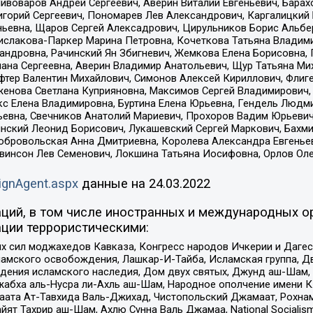
Пивоваров Андрей Сергеевич, Аверин Виталий Евгеньевич, Бара
горий Сергеевич, Пономарев Лев Александрович, Каргалицкий 
ньевна, Щаров Сергей Алексадрович, Цирульников Борис Альбер
ислакова-Паркер Марина Петровна, Кочеткова Татьяна Владими
сандровна, Рачинский Ян Збигневич, Жемкова Елена Борисовна,
лана Сергеевна, Аверин Владимир Анатольевич, Щур Татьяна М
фтер Валентин Михайлович, Симонов Алексей Кириллович, Флиг
женова Светлана Куприяновна, Максимов Сергей Владимирович, 
кс Елена Владимировна, Буртина Елена Юрьевна, Гендель Людм
евна, Свечников Анатолий Мариевич, Прохоров Вадим Юрьевич
инский Леонид Борисович, Лукашевский Сергей Маркович, Бахм
Добровольская Анна Дмитриевна, Королева Александра Евгенье
евинсон Лев Семенович, Локшина Татьяна Иосифовна, Орлов Ол
ignAgent.aspx
данные на
24.03.2022
ций, в том числе иностранных и международных ор
ции террористическими:
ил моджахедов Кавказа, Конгресс народов Ичкерии и Дагеста
ламского освобождения, Лашкар-И-Тайба, Исламская группа, Дв
ения исламского наследия, Дом двух святых, Джунд аш-Шам, 
жабха аль-Нусра ли-Ахль аш-Шам, Народное ополчение имени К.
ата Ат-Тавхида Валь-Джихад, Чистопольский Джамаат, Рохнам
ят Тахрир аш-Шам, Ахлю Сунна Валь Джамаа, National Socialism