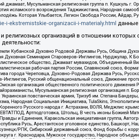
ий джамаат, Мусульманская религиозная группа п. Кушкуль г. 
ртия исламского возрождения Таджикистана, Народная самооб
олодёжь Которая Улыбается, Легион Свобода России, Айдар, Р
ie-i-ekstremistskie-organizacii-i-materialy.html
данные
и религиозных организаций в отношении которых 
 деятельности:
земли Кубанской Духовно Родовой Державы Русь, Община Духо
 Духовная Семинария Староверов-Инглингов, Нурджулар, К Бо
листическое общество, Джамаат мувахидов, Объединенный Вил
иалистическая рабочая партия России, Славянский союз, Форма
ива города Череповца, Духовно-Родовая Держава Русь, Русск
-Инглингов, Русский общенациональный союз, Движение против
 Омская организация общественного политического движения Р
йзрахманисты, Мусульманская религиозная организация п. Бо
краинская повстанческая армия, Тризуб им. Степана Бандеры, Бр
зма, Народная Социальная Инициатива, TulaSkins, Этнополитич
оренного Русского народа г. Астрахани, ВОЛЯ, Меджлис крымс
РЕВТАТПОД, Артподготовка, Штольц, В честь иконы Божией Мате
равды и Единения, Каракольская инициативная группа, Автогра
спублика Русь, Арестантское уголовное единство, Башкорт, Наци
окузнецк/РПК, Сибирский державный союз, Фонд борьбы с кор
округа г. Краснодара, Мужское государство, Народное объедин