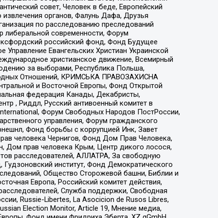
нтический совет, Человек в беде, Европейский
 извлечения органов, Фалунь Дафа, Друзья
рганизация по расследованию преследований
тр либеральной современности, Форум
 Оксфордский российский фонд, Фонд Будущее
е Управление Евангельских Христиан Украинской
еждународное христианское движение, Всемирный
людению за выборами, Республика Польша,
народных Отношений, КРИМСЬКА ПРАВОЗАХИСНА
ы Центральной и Восточной Европы, Фонд Открытой
иональная федерация Канады, Декабристы,
тр , Риддл, Русский антивоенный комитет в
nternational, Форум Свободных Народов ПостРоссии,
дарственного управления, Форум гражданского
рнешнл, Фонд борьбы с коррупцией Инк, Завет
прав человека Чернигов, Фонд Дом Прав Человека,
н, Дом прав человека Крым, Центр дикого лосося,
стов расследователей, АЛЛАТРА, За свободную
д, Гудзоновский институт, Фонд Демократического
сследований, Общество Сторожевой башни, Библии и
сточная Европа, Российский комитет действия,
-расследователей, Служба поддержки, Свободная
 Russie-Libertes, La Asocicion de Rusos Libres,
an Election Monitor, Article 19, Мнение медиа,
Европы, Фонд имени Фридриха Эберта, XZ gGmbH,