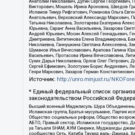
Анатолий Николаевич, Дугин Сергей Георгиевич, 
Викторович, Мошель Ирина Ароновна, Шведов Гри
Исламов Тимур Рифгатович, Романова Ольга Евге
Анатольевич, Верховский Александр Маркович, П
Татьяна Николаевна, Золотарева Екатерина Алек
Юрьевна, Саранг Анна Васильевна, Захарова Свет
Андрей Юрьевич, Мосин Алексей Геннадьевич, Ге
Дмитриевна, Вититинова Елена Владимировна, Ба
Николаевна, Ганнушкина Светлана Алексеевна, За
Шуманов Илья Вячеславович, Арапова Галина Юрь
Васильевич, Протасова Ирина Вячеславовна, Лит
Сухих Дарья Николаевна, Орлов Олег Петрович, 
Сергей Ефимович, Золотухин Борис Андреевич, Л
Генри Маркович, Захаров Герман Константинович
Источник:
http://unro.minjust.ru/NKOFore
* Единый федеральный список организа
законодательством Российской Федера
Высший военный Маджлисуль Шура Объединенных с
Исламская группа, Братья-мусульмане, Партия ис
Общество социальных реформ, Общество возрожд
АБТО, Правый сектор, Исламское государство, Д
уа Тагьаля SHAM, АУМ Синрике, Муджахеды джама
сообщество Сеть, Катиба Таухид валь-Джихад, Хай