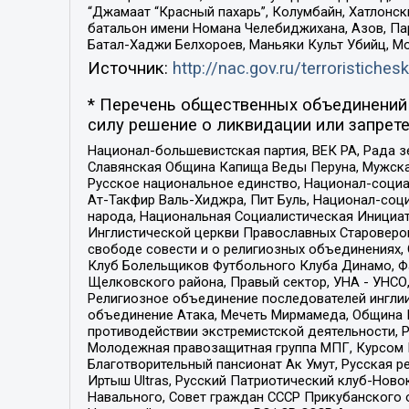
“Джамаат “Красный пахарь”, Колумбайн, Хатлонск
батальон имени Номана Челебиджихана, Азов, Па
Батал-Хаджи Белхороев, Маньяки Культ Убийц, М
Источник:
http://nac.gov.ru/terroristichesk
* Перечень общественных объединений 
силу решение о ликвидации или запрете
Национал-большевистская партия, ВЕК РА, Рада 
Славянская Община Капища Веды Перуна, Мужская
Русское национальное единство, Национал-социа
Ат-Такфир Валь-Хиджра, Пит Буль, Национал-соц
народа, Национальная Социалистическая Инициат
Инглистической церкви Православных Староверов
свободе совести и о религиозных объединениях,
Клуб Болельщиков Футбольного Клуба Динамо, Фа
Щелковского района, Правый сектор, УНА - УНСО, У
Религиозное объединение последователей инглии
объединение Атака, Мечеть Мирмамеда, Община К
противодействии экстремистской деятельности, 
Молодежная правозащитная группа МПГ, Курсом П
Благотворительный пансионат Ак Умут, Русская ре
Иртыш Ultras, Русский Патриотический клуб-Нов
Навального, Совет граждан СССР Прикубанского 