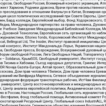
рсов, Свободная Россия, Всемирный конгресс украинцев, Атла
ект Хармони, Родники дракона, Врачи против насильственного
ию преследования в отношении Фалуньгун в Китае, Всемирная о
ация школ политических исследований при Совете Европы, Цен
мен, Бард колледж, Европейский выбор, Фонд Ходорковского,
едиа, Международное партнерство за права человека, Духовно
ое Учебное Заведение Международный Библейский Колледж, М
ь Духовной Технологии, Европейская сеть организаций по наб
урналистики, IStories fonds, Королевский Институт Между
gcat, Bellingcat Ltd, The Insider, Институт правовой инициатив
инский конгресс, Институт Макдональда-Лорье, Украинская нац
, Свободная пресса, Возрождение, Всеукраинский духовный цен
орум свободной России, Лига Свободных Наций, Transparеncy I
– Solidarus, КрымSOS, Свободный университет, Институт госу
в Тисима и Хабомаи, Съезд народных депутатов, Гринпис Инте
DR Novaja Gazeta-Europe, Алтай проект, Образовательный дом 
зскова, Дом прав человека Тбилиси, Дом прав человека Ерева
едований им Вилфрида Мартенса, Сетевое объединение журнали
Международная федерация транспортных рабочих, ИстЧам Финлан
й университет, Центр восточноевропейских и международных и
, Центр анализа европейской политики, Академическая сеть Во
ю в России, Настоящая Россия, Глобальная сеть журналистов
естфалия, Фонд глобальной помощи, Антивоенный комитет России,
татарский Ресурсный Центр, Глобальный союз IndustriALL, Russi
 Свободная Европа, Германское общество изучения Восточной 