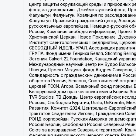
центр защиты окружающей среды и природных ресу
фонд за демократию, Джеймстаунский фонд, Прож
Фалуньгун, Фалуньгун, Коалиция по расследован
Фалуньгун, Пражский гражданский центр, Ассоци
русскоязычных европейцев, Немецко-русский об
России, Компания свободы информации, Проект М
Христианской Церкви, Новое Поколение, Духовн
Институт Саентологических Предприятий, Церков
СВОБОДНЫЙ ИДЕЛЬ-УРАЛ, Ассоциация развития ж
ГРУПА, Фонд имени Генриха Бёлля, Stichting Bellin
Эстонии, Calvert 22 Foundation, Канадский укра
Международный научный центр им Вудро Вильсона
Швеции, Проект Медуза, Фонд Андрея Сахарова, Ф
Солидарность с гражданским движением в России 
общества Россия, Беллона, Союз жителей острово
церквей TCCN, Агора, Всемирный фонд природы, B
Белорусский дом прав человека имени Бориса Зво
TVR Studios, ТВ Дождь, Центр европейских иссл
Россию, Свободная Бурятия, Uralic, UnKremlin, 
Развития, Комитет-2024, Центрально-Европейски
трактатов Свидетелей Иеговы, Гражданский Совет
РЭНД корпорейшн, Русская Америка за демократи
Россия Берлин, Свободная Россия Северный Рейн-В
Союз за возвращение Северных территорий, Крымско
Федерация анархического черного креста, Радио