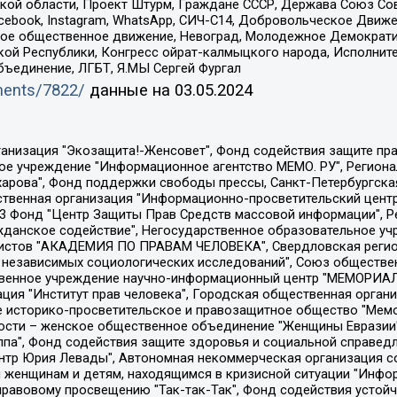
ой области, Проект Штурм, Граждане СССР, Держава Союз Сов
Facebook, Instagram, WhatsApp, СИЧ-С14, Добровольческое Движ
ское общественное движение, Невоград, Молодежное Демократ
ой Республики, Конгресс ойрат-калмыцкого народа, Исполнит
бъединение, ЛГБТ, Я.МЫ Сергей Фургал
uments/7822/
данные на
03.05.2024
Общество с ограниченной ответственностью "Радио Свободная Европа/Радио Свобода", Чешское информационное агентство "MEDIUM-ORIENT", Красноярская региональная общественная организация "Мы против СПИДа", Камалягин Денис Николаевич, Маркелов Сергей Евгеньевич, Пономарев Лев Александрович, Савицкая Людмила Алексеевна, Автономная некоммерческая организация "Центр по работе с проблемой насилия "НАСИЛИЮ.НЕТ", Межрегиональный профессиональный союз работников здравоохранения "Альянс врачей", Юридическое лицо, зарегистрированное в Латвийской Республике, SIA "Medusa Project" (регистрационный номер 40103797863, дата регистрации 10.06.2014), Некоммерческая организация "Фонд по борьбе с коррупцией", Автономная некоммерческая организация "Институт права и публичной политики", Баданин Роман Сергеевич, Гликин Максим Александрович, Железнова Мария Михайловна, Лукьянова Юлия Сергеевна, Маетная Елизавета Витальевна, Маняхин Петр Борисович, Чуракова Ольга Владимировна, Ярош Юлия Петровна, Юридическое лицо "The Insider SIA", зарегистрированное в Риге, Латвийская Республика (дата регистрации 26.06.2015), являющееся администратором доменного имени интернет-издания "The Insider SIA", https://theins.ru, Постернак Алексей Евгеньевич, Рубин Михаил Аркадьевич, Анин Роман Александрович, Юридическое лицо Istories fonds, зарегистрированное в Латвийской Республике (регистрационный номер 50008295751, дата регистрации 24.02.2020), Великовский Дмитрий Александрович, Долинина Ирина Николаевна, Мароховская Алеся Алексеевна, Шлейнов Роман Юрьевич, Шмагун Олеся Валентиновна, Общество с ограниченной ответственностью "Альтаир 2021", Общество с ограниченной ответственностью "Вега 2021", Общество с ограниченной ответственностью "Главный редактор 2021", Общество с ограниченной ответственностью "Ромашки монолит", Важенков Артем Валерьевич, Ивановская областная общественная организация "Центр гендерных исследований", Гурман Юрий Альбертович, Медиапроект "ОВД-Инфо", Егоров Владимир Владимирович, Жилинский Владимир Александрович, Общество с ограниченной ответственностью "ЗП", Иванова София Юрьевна, Карезина Инна Павловна, Кильтау Екатерина Викторовна, Петров Алексей Викторович, Пискунов Сергей Евгеньевич, Смирнов Сергей Сергеевич, Тихонов Михаил Сергеевич, Общество с ограниченной ответственностью "ЖУРНАЛИСТ-ИНОСТРАННЫЙ АГЕНТ", Арапова Галина Юрьевна, Вольтская Татьяна Анатольевна, Американская компания "Mason G.E.S. Anonymous Foundation" (США), являющаяся владельцем интернет-издания https://mnews.world/, Компания "Stichting Bellingcat", зарегистрированная в Нидерландах (дата регистрации 11.07.2018), Захаров Андрей Вячеславович, Клепиковская Екатерина Дмитриевна, Общество с ограниченной ответственностью "МЕМО", Перл Роман Александрович, Симонов Евгений Алексеевич, Соловьева Елена Анатольевна, Сотников Даниил Владимирович, Сурначева Елизавета Дмитриевна, Автономная некоммерческая организация по защите прав человека и информированию населения "Якутия – Наше Мнение", Общество с ограниченной ответственностью "Москоу диджитал медиа", с 26.01.2023 Общество с ограниченной ответственностью "Чайка Белые сады", Ветошкина Валерия Валерьевна, Заговора Максим Александрович, Межрегиональное общественное движение "Российская ЛГБТ - сеть", Оленичев Максим Владимирович, Павлов Иван Юрьевич, Скворцова Елена Сергеевна, Общество с ограниченной ответственностью "Как бы инагент", Кочетков Игорь Викторович, Общество с ограниченной ответственностью "Честные выборы", Еланчик Олег Александрович, Общество с ограниченной ответственностью "Нобелевский призыв", Гималова Регина Эмилевна, Григорьев Андрей Валерьевич, Григорьева Алина Александровна, Ассоциация по содействию защите прав призывников, альтернативнослужащих и военнослужащих "Правозащитная группа "Гражданин.Армия.Право", Хисамова Регина Фаритовна, Автономная некоммерческая организация по реализа