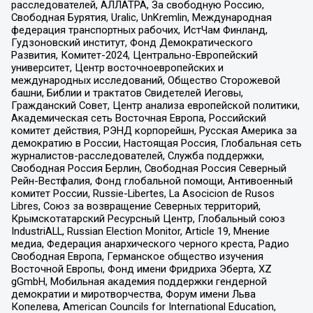
расследователей, АЛЛАТРА, За свободную Россию,
Свободная Бурятия, Uralic, UnKremlin, Международная
федерация транспортных рабочих, ИстЧам Финланд,
Гудзоновский институт, Фонд Демократического
Развития, Комитет-2024, Центрально-Европейский
университет, Центр восточноевропейских и
международных исследований, Общество Сторожевой
башни, Библии и трактатов Свидетелей Иеговы,
Гражданский Совет, Центр анализа европейской политики,
Академическая сеть Восточная Европа, Российский
комитет действия, РЭНД корпорейшн, Русская Америка за
демократию в России, Настоящая Россия, Глобальная сеть
журналистов-расследователей, Служба поддержки,
Свободная Россия Берлин, Свободная Россия Северный
Рейн-Вестфалия, Фонд глобальной помощи, Антивоенный
комитет России, Russie-Libertes, La Asocicion de Rusos
Libres, Союз за возвращение Северных территорий,
Крымскотатарский Ресурсный Центр, Глобальный союз
IndustriALL, Russian Election Monitor, Article 19, Мнение
медиа, Федерация анархического черного креста, Радио
Свободная Европа, Германское общество изучения
Восточной Европы, Фонд имени Фридриха Эберта, XZ
gGmbH, Мобильная академия поддержки гендерной
демократии и миротворчества, Форум имени Льва
Копелева, American Councils for International Education,