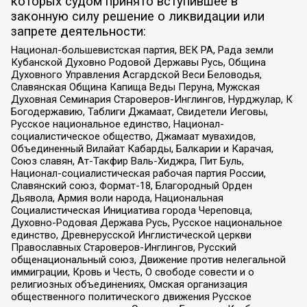
которых судом принято вступившее в
законную силу решение о ликвидации или
запрете деятельности:
Национал-большевистская партия, ВЕК РА, Рада земли
Кубанской Духовно Родовой Державы Русь, Община
Духовного Управления Асгардской Веси Беловодья,
Славянская Община Капища Веды Перуна, Мужская
Духовная Семинария Староверов-Инглингов, Нурджулар, К
Богодержавию, Таблиги Джамаат, Свидетели Иеговы,
Русское национальное единство, Национал-
социалистическое общество, Джамаат мувахидов,
Объединенный Вилайат Кабарды, Балкарии и Карачая,
Союз славян, Ат-Такфир Валь-Хиджра, Пит Буль,
Национал-социалистическая рабочая партия России,
Славянский союз, Формат-18, Благородный Орден
Дьявола, Армия воли народа, Национальная
Социалистическая Инициатива города Череповца,
Духовно-Родовая Держава Русь, Русское национальное
единство, Древнерусской Инглистической церкви
Православных Староверов-Инглингов, Русский
общенациональный союз, Движение против нелегальной
иммиграции, Кровь и Честь, О свободе совести и о
религиозных объединениях, Омская организация
общественного политического движения Русское