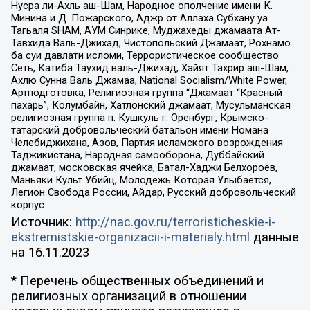
Нусра ли-Ахль аш-Шам, Народное ополчение имени К.
Минина и Д. Пожарского, Аджр от Аллаха Субхану уа
Тагьаля SHAM, АУМ Синрике, Муджахеды джамаата Ат-
Тавхида Валь-Джихад, Чистопольский Джамаат, Рохнамо
ба суи давлати исломи, Террористическое сообщество
Сеть, Катиба Таухид валь-Джихад, Хайят Тахрир аш-Шам,
Ахлю Сунна Валь Джамаа, National Socialism/White Power,
Артподготовка, Религиозная группа “Джамаат “Красный
пахарь”, Колумбайн, Хатлонский джамаат, Мусульманская
религиозная группа п. Кушкуль г. Оренбург, Крымско-
татарский добровольческий батальон имени Номана
Челебиджихана, Азов, Партия исламского возрождения
Таджикистана, Народная самооборона, Дуббайский
джамаат, московская ячейка, Батал-Хаджи Белхороев,
Маньяки Культ Убийц, Молодёжь Которая Улыбается,
Легион Свобода России, Айдар, Русский добровольческий
корпус
Источник:
http://nac.gov.ru/terroristicheskie-i-
ekstremistskie-organizacii-i-materialy.html
данные
на
16.11.2023
* Перечень общественных объединений и
религиозных организаций в отношении