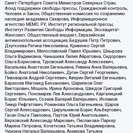
Санкт-Петербурге Совета Министров Северных Стран,
Фонд поддержки свободы прессы, Гражданский контроль,
Человек и Закон, Общественная комиссия по сохранению
наследия академика Сахарова, Информационное
агентство МЕМО. РУ, Институт региональной прессы,
Институт Развития Свободы Информации, Экозащита!-
Женсовет, Общественный вердикт, Евразийская
антимонопольная ассоциация, Бедушев Петр Петрович,
Дзугкоева Регина Николаевна, Кривенко Сергей
Владимирович, Милославский Павел Юрьевич, Шнырова
Ольга Вадимовна, Чанышева Лилия Айратовна, Сидорович
Ольга Борисовна, Туровский Александр Алексеевич,
Васильева Анастасия Евгеньевна, Ривина Анна Валерьевна,
Бойко Анатолий Николаевич, Дугин Сергей Георгиевич,
Пивоваров Андрей Сергеевич, Аверин Виталий Евгеньевич,
Барахоев Магомед Бекханович, Шарипков Олег
Викторович, Мошель Ирина Ароновна, Шведов Григорий
Сергеевич, Пономарев Лев Александрович, Каргалицкий
Борис Юльевич, Созаев Валерий Валерьевич, Исламов
Тимур Рифгатович, Романова Ольга Евгеньевна, Щаров
Сергей Алексадрович, Цирульников Борис Альбертович,
Гасан Ольга Павловна, Паутов Юрий Анатольевич,
Верховский Александр Маркович, Пислакова-Паркер
Марина Петровна, Кочеткова Татьяна Владимировна,
Чуркина Наталья Валерьевна, Акимова Татьяна