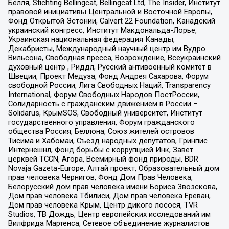
Бёлля, Stichting Bellingcat, Bellingcat Ltd, The Insider, Институт
правовой инициативы Центральной и Восточной Европы,
Фонд Открытой Эстонии, Calvert 22 Foundation, Канадский
украинский конгресс, Институт Макдональда-Лорье,
Украинская национальная федерация Канады,
Декабристы, Международный научный центр им Вудро
Вильсона, Свободная пресса, Возрождение, Всеукраинский
духовный центр , Риддл, Русский антивоенный комитет в
Швеции, Проект Медуза, Фонд Андрея Сахарова, Форум
свободной России, Лига Свободных Наций, Transparеncy
International, Форум Свободных Народов ПостРоссии,
Солидарность с гражданским движением в России –
Solidarus, КрымSOS, Свободный университет, Институт
государственного управления, Форум гражданского
общества Россия, Беллона, Союз жителей островов
Тисима и Хабомаи, Съезд народных депутатов, Гринпис
Интернешнл, Фонд борьбы с коррупцией Инк, Завет
церквей TCCN, Агора, Всемирный фонд природы, BDR
Novaja Gazeta-Europe, Алтай проект, Образовательный дом
прав человека Чернигов, Фонд Дом Прав Человека,
Белорусский дом прав человека имени Бориса Звозскова,
Дом прав человека Тбилиси, Дом прав человека Ереван,
Дом прав человека Крым, Центр дикого лосося, TVR
Studios, ТВ Дождь, Центр европейских исследований им
Вилфрида Мартенса, Сетевое объединение журналистов