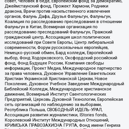
совет, Человек в беде, Европейский фонд за демократию,
Джеймстаунский фонд, Прожект Хармони, Родники
дракона, Врачи против насильственного извлечения
органов, Фалунь Дафа, Друзья Фалуньгун, Фалуньгун,
Коалиция по расследованию преследования в отношении
Фалуньгун в Китае, Всемирная организация по
расследованию преследований Фалуньгун, Пражский
гражданский центр, Ассоциация школ политических
исследований при Совете Европы, Центр либеральной
современности, Форум русскоязычных европейцев,
Немецко-русский обмен, Бард колледж, Европейский
выбор, Фонд Ходорковского, Оксфордский российский
фонд, Фонд Будущее России, Компания свободы
информации, Проект Медиа, Международное партнерство
за права человека, Духовное Управление Евангельских
Христиан Украинской Христианской Церкви, Новое
Поколение, Духовное Учебное Заведение Международный
Библейский Колледж, Международное христианское
движение, Всемирный Институт Саентологических
Предприятий, Церковь Духовной Технологии, Европейская
сеть организаций по наблюдению за выборами,
Республика Польша, СВОБОДНЫЙ ИДЕЛЬ-УРАЛ,
Ассоциация развития журналистики, IStories fonds,
Королевский Институт Международных Отношений,
КРИМСЬКА ПРАВОЗАХИСНА ГРУПА, Фонд имени Генриха