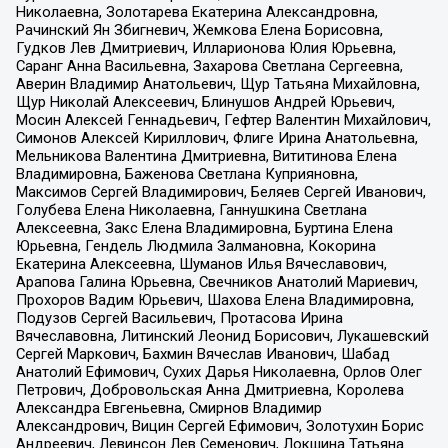
Николаевна, Золотарева Екатерина Александровна,
Рачинский Ян Збигневич, Жемкова Елена Борисовна,
Гудков Лев Дмитриевич, Илларионова Юлия Юрьевна,
Саранг Анна Васильевна, Захарова Светлана Сергеевна,
Аверин Владимир Анатольевич, Щур Татьяна Михайловна,
Щур Николай Алексеевич, Блинушов Андрей Юрьевич,
Мосин Алексей Геннадьевич, Гефтер Валентин Михайлович,
Симонов Алексей Кириллович, Флиге Ирина Анатольевна,
Мельникова Валентина Дмитриевна, Вититинова Елена
Владимировна, Баженова Светлана Куприяновна,
Максимов Сергей Владимирович, Беляев Сергей Иванович,
Голубева Елена Николаевна, Ганнушкина Светлана
Алексеевна, Закс Елена Владимировна, Буртина Елена
Юрьевна, Гендель Людмила Залмановна, Кокорина
Екатерина Алексеевна, Шуманов Илья Вячеславович,
Арапова Галина Юрьевна, Свечников Анатолий Мариевич,
Прохоров Вадим Юрьевич, Шахова Елена Владимировна,
Подузов Сергей Васильевич, Протасова Ирина
Вячеславовна, Литинский Леонид Борисович, Лукашевский
Сергей Маркович, Бахмин Вячеслав Иванович, Шабад
Анатолий Ефимович, Сухих Дарья Николаевна, Орлов Олег
Петрович, Добровольская Анна Дмитриевна, Королева
Александра Евгеньевна, Смирнов Владимир
Александрович, Вицин Сергей Ефимович, Золотухин Борис
Андреевич, Левинсон Лев Семенович, Локшина Татьяна