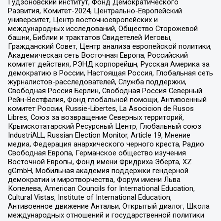
Гудзоновский институт, Фонд Демократического
Развития, Комитет-2024, Центрально-Европейский
университет, Центр восточноевропейских и
международных исследований, Общество Сторожевой
башни, Библии и трактатов Свидетелей Иеговы,
Гражданский Совет, Центр анализа европейской политики,
Академическая сеть Восточная Европа, Российский
комитет действия, РЭНД корпорейшн, Русская Америка за
демократию в России, Настоящая Россия, Глобальная сеть
журналистов-расследователей, Служба поддержки,
Свободная Россия Берлин, Свободная Россия Северный
Рейн-Вестфалия, Фонд глобальной помощи, Антивоенный
комитет России, Russie-Libertes, La Asocicion de Rusos
Libres, Союз за возвращение Северных территорий,
Крымскотатарский Ресурсный Центр, Глобальный союз
IndustriALL, Russian Election Monitor, Article 19, Мнение
медиа, Федерация анархического черного креста, Радио
Свободная Европа, Германское общество изучения
Восточной Европы, Фонд имени Фридриха Эберта, XZ
gGmbH, Мобильная академия поддержки гендерной
демократии и миротворчества, Форум имени Льва
Копелева, American Councils for International Education,
Cultural Vistas, Institute of International Education,
Антивоенное движение Антальи, Открытый диалог, Школа
международных отношений и государственной политики