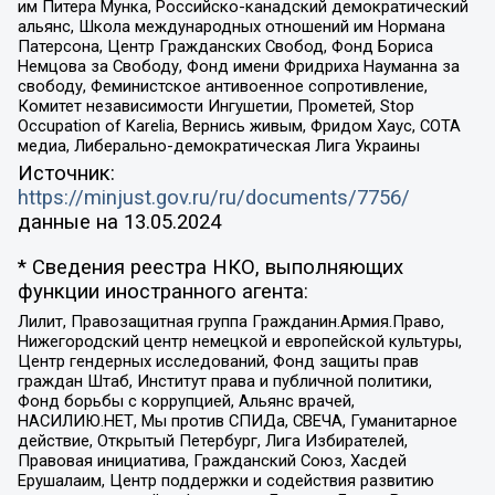
им Питера Мунка, Российско-канадский демократический
альянс, Школа международных отношений им Нормана
Патерсона, Центр Гражданских Свобод, Фонд Бориса
Немцова за Свободу, Фонд имени Фридриха Науманна за
свободу, Феминистское антивоенное сопротивление,
Комитет независимости Ингушетии, Прометей, Stop
Occupation of Karelia, Вернись живым, Фридом Хаус, СОТА
медиа, Либерально-демократическая Лига Украины
Источник:
https://minjust.gov.ru/ru/documents/7756/
данные на
13.05.2024
* Сведения реестра НКО, выполняющих
функции иностранного агента:
Лилит, Правозащитная группа Гражданин.Армия.Право,
Нижегородский центр немецкой и европейской культуры,
Центр гендерных исследований, Фонд защиты прав
граждан Штаб, Институт права и публичной политики,
Фонд борьбы с коррупцией, Альянс врачей,
НАСИЛИЮ.НЕТ, Мы против СПИДа, СВЕЧА, Гуманитарное
действие, Открытый Петербург, Лига Избирателей,
Правовая инициатива, Гражданский Союз, Хасдей
Ерушалаим, Центр поддержки и содействия развитию