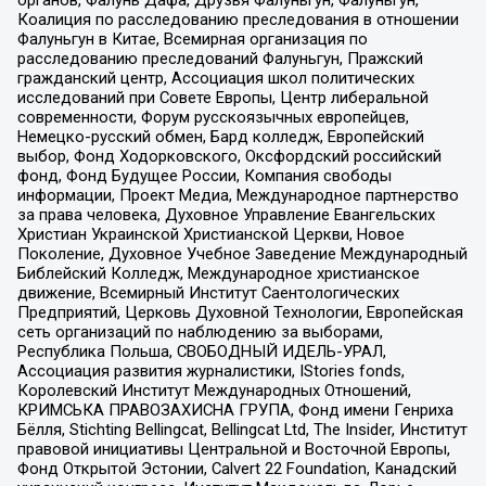
Коалиция по расследованию преследования в отношении
Фалуньгун в Китае, Всемирная организация по
расследованию преследований Фалуньгун, Пражский
гражданский центр, Ассоциация школ политических
исследований при Совете Европы, Центр либеральной
современности, Форум русскоязычных европейцев,
Немецко-русский обмен, Бард колледж, Европейский
выбор, Фонд Ходорковского, Оксфордский российский
фонд, Фонд Будущее России, Компания свободы
информации, Проект Медиа, Международное партнерство
за права человека, Духовное Управление Евангельских
Христиан Украинской Христианской Церкви, Новое
Поколение, Духовное Учебное Заведение Международный
Библейский Колледж, Международное христианское
движение, Всемирный Институт Саентологических
Предприятий, Церковь Духовной Технологии, Европейская
сеть организаций по наблюдению за выборами,
Республика Польша, СВОБОДНЫЙ ИДЕЛЬ-УРАЛ,
Ассоциация развития журналистики, IStories fonds,
Королевский Институт Международных Отношений,
КРИМСЬКА ПРАВОЗАХИСНА ГРУПА, Фонд имени Генриха
Бёлля, Stichting Bellingcat, Bellingcat Ltd, The Insider, Институт
правовой инициативы Центральной и Восточной Европы,
Фонд Открытой Эстонии, Calvert 22 Foundation, Канадский