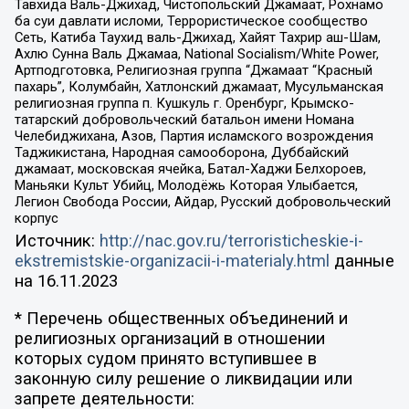
Тавхида Валь-Джихад, Чистопольский Джамаат, Рохнамо
ба суи давлати исломи, Террористическое сообщество
Сеть, Катиба Таухид валь-Джихад, Хайят Тахрир аш-Шам,
Ахлю Сунна Валь Джамаа, National Socialism/White Power,
Артподготовка, Религиозная группа “Джамаат “Красный
пахарь”, Колумбайн, Хатлонский джамаат, Мусульманская
религиозная группа п. Кушкуль г. Оренбург, Крымско-
татарский добровольческий батальон имени Номана
Челебиджихана, Азов, Партия исламского возрождения
Таджикистана, Народная самооборона, Дуббайский
джамаат, московская ячейка, Батал-Хаджи Белхороев,
Маньяки Культ Убийц, Молодёжь Которая Улыбается,
Легион Свобода России, Айдар, Русский добровольческий
корпус
Источник:
http://nac.gov.ru/terroristicheskie-i-
ekstremistskie-organizacii-i-materialy.html
данные
на
16.11.2023
* Перечень общественных объединений и
религиозных организаций в отношении
которых судом принято вступившее в
законную силу решение о ликвидации или
запрете деятельности: