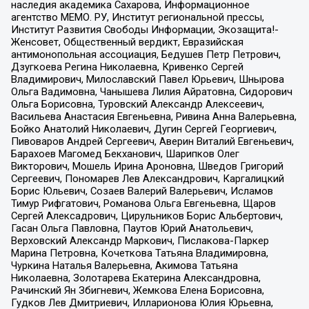
наследия академика Сахарова, Информационное
агентство МЕМО. РУ, Институт региональной прессы,
Институт Развития Свободы Информации, Экозащита!-
Женсовет, Общественный вердикт, Евразийская
антимонопольная ассоциация, Бедушев Петр Петрович,
Дзугкоева Регина Николаевна, Кривенко Сергей
Владимирович, Милославский Павел Юрьевич, Шнырова
Ольга Вадимовна, Чанышева Лилия Айратовна, Сидорович
Ольга Борисовна, Туровский Александр Алексеевич,
Васильева Анастасия Евгеньевна, Ривина Анна Валерьевна,
Бойко Анатолий Николаевич, Дугин Сергей Георгиевич,
Пивоваров Андрей Сергеевич, Аверин Виталий Евгеньевич,
Барахоев Магомед Бекханович, Шарипков Олег
Викторович, Мошель Ирина Ароновна, Шведов Григорий
Сергеевич, Пономарев Лев Александрович, Каргалицкий
Борис Юльевич, Созаев Валерий Валерьевич, Исламов
Тимур Рифгатович, Романова Ольга Евгеньевна, Щаров
Сергей Алексадрович, Цирульников Борис Альбертович,
Гасан Ольга Павловна, Паутов Юрий Анатольевич,
Верховский Александр Маркович, Пислакова-Паркер
Марина Петровна, Кочеткова Татьяна Владимировна,
Чуркина Наталья Валерьевна, Акимова Татьяна
Николаевна, Золотарева Екатерина Александровна,
Рачинский Ян Збигневич, Жемкова Елена Борисовна,
Гудков Лев Дмитриевич, Илларионова Юлия Юрьевна,