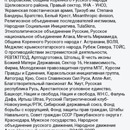
п. Боровский, Община Коренного Русского народа
Щелковского района, Правый сектор, УНА - УНСО,
Украинская повстанческая армия, Тризуб им. Степана
Бандеры, Братство, Белый Крест, Misanthropic division,
Религиозное объединение последователей инглиизма,
Народная Социальная Инициатива, TulaSkins,
Этнополитическое объединение Русские, Русское
национальное объединение Атака, Мечеть Мирмамеда,
Община Коренного Русского народа г. Астрахани, ВОЛЯ,
Меджлис крымскотатарского народа, Рубеж Севера, ТОЙС,
О противодействии экстремистской деятельности,
РЕВТАТПОД, Артподготовка, Штольц, В честь иконы
Божией Матери Державная, Сектор 16, Независимость,
Фирма, Молодежная правозащитная группа МПГ, Курсом
Правды и Единения, Каракольская инициативная группа,
Автоград Крю, Союз Славянских Сил Руси, Алля-Аят,
Благотворительный пансионат Ак Умут, Русская
республика Русь, Арестантское уголовное единство,
Башкорт, Нация и свобода, Нация и свобода, W.H.С., Фалунь
Дафа, Иртыш Ultras, Русский Патриотический клуб-
Новокузнецк/РПК, Сибирский державный союз, Фонд
борьбы с коррупцией, Фонд защиты прав граждан, Штабы
Навального, Совет граждан СССР Прикубанского округа г.
Краснодара, Мужское государство, Народное
объединение русского движения, Народное движение