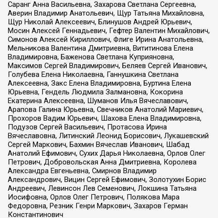
Саранг Анна Васильевна, Захарова Светлана Сергеевна,
Аверин Владимир Анатольевич, Щур Татьяна Михайловна,
Щур Николай Алексеевич, Блинушов Андрей Юрьевич,
Мосин Алексей Геннадьевич, Гефтер Валентин Михайлович,
Симонов Алексей Кириллович, Флиге Ирина Анатольевна,
Мельникова Валентина Дмитриевна, Вититинова Елена
Владимировна, Баженова Светлана Куприяновна,
Максимов Сергей Владимирович, Беляев Сергей Иванович,
Голубева Елена Николаевна, Ганнушкина Светлана
Алексеевна, Закс Елена Владимировна, Буртина Елена
Юрьевна, Гендель Людмила Залмановна, Кокорина
Екатерина Алексеевна, Шуманов Илья Вячеславович,
Арапова Галина Юрьевна, Свечников Анатолий Мариевич,
Прохоров Вадим Юрьевич, Шахова Елена Владимировна,
Подузов Сергей Васильевич, Протасова Ирина
Вячеславовна, Литинский Леонид Борисович, Лукашевский
Сергей Маркович, Бахмин Вячеслав Иванович, Шабад
Анатолий Ефимович, Сухих Дарья Николаевна, Орлов Олег
Петрович, Добровольская Анна Дмитриевна, Королева
Александра Евгеньевна, Смирнов Владимир
Александрович, Вицин Сергей Ефимович, Золотухин Борис
Андреевич, Левинсон Лев Семенович, Локшина Татьяна
Иосифовна, Орлов Олег Петрович, Полякова Мара
Федоровна, Резник Генри Маркович, Захаров Герман
Константинович