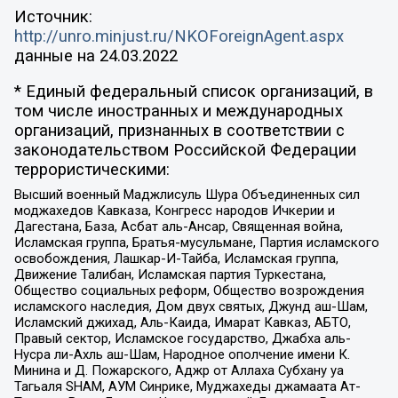
Источник:
http://unro.minjust.ru/NKOForeignAgent.aspx
данные на
24.03.2022
* Единый федеральный список организаций, в
том числе иностранных и международных
организаций, признанных в соответствии с
законодательством Российской Федерации
террористическими:
Высший военный Маджлисуль Шура Объединенных сил
моджахедов Кавказа, Конгресс народов Ичкерии и
Дагестана, База, Асбат аль-Ансар, Священная война,
Исламская группа, Братья-мусульмане, Партия исламского
освобождения, Лашкар-И-Тайба, Исламская группа,
Движение Талибан, Исламская партия Туркестана,
Общество социальных реформ, Общество возрождения
исламского наследия, Дом двух святых, Джунд аш-Шам,
Исламский джихад, Аль-Каида, Имарат Кавказ, АБТО,
Правый сектор, Исламское государство, Джабха аль-
Нусра ли-Ахль аш-Шам, Народное ополчение имени К.
Минина и Д. Пожарского, Аджр от Аллаха Субхану уа
Тагьаля SHAM, АУМ Синрике, Муджахеды джамаата Ат-