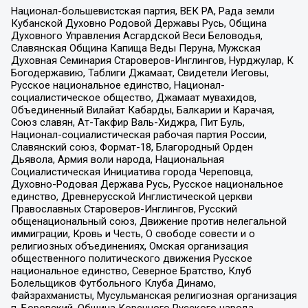
Национал-большевистская партия, ВЕК РА, Рада земли
Кубанской Духовно Родовой Державы Русь, Община
Духовного Управления Асгардской Веси Беловодья,
Славянская Община Капища Веды Перуна, Мужская
Духовная Семинария Староверов-Инглингов, Нурджулар, К
Богодержавию, Таблиги Джамаат, Свидетели Иеговы,
Русское национальное единство, Национал-
социалистическое общество, Джамаат мувахидов,
Объединенный Вилайат Кабарды, Балкарии и Карачая,
Союз славян, Ат-Такфир Валь-Хиджра, Пит Буль,
Национал-социалистическая рабочая партия России,
Славянский союз, Формат-18, Благородный Орден
Дьявола, Армия воли народа, Национальная
Социалистическая Инициатива города Череповца,
Духовно-Родовая Держава Русь, Русское национальное
единство, Древнерусской Инглистической церкви
Православных Староверов-Инглингов, Русский
общенациональный союз, Движение против нелегальной
иммиграции, Кровь и Честь, О свободе совести и о
религиозных объединениях, Омская организация
общественного политического движения Русское
национальное единство, Северное Братство, Клуб
Болельщиков Футбольного Клуба Динамо,
Файзрахманисты, Мусульманская религиозная организация