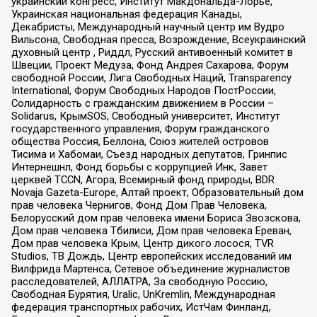
украинский конгресс, Институт Макдональда-Лорье,
Украинская национальная федерация Канады,
Декабристы, Международный научный центр им Вудро
Вильсона, Свободная пресса, Возрождение, Всеукраинский
духовный центр , Риддл, Русский антивоенный комитет в
Швеции, Проект Медуза, Фонд Андрея Сахарова, Форум
свободной России, Лига Свободных Наций, Transparеncy
International, Форум Свободных Народов ПостРоссии,
Солидарность с гражданским движением в России –
Solidarus, КрымSOS, Свободный университет, Институт
государственного управления, Форум гражданского
общества Россия, Беллона, Союз жителей островов
Тисима и Хабомаи, Съезд народных депутатов, Гринпис
Интернешнл, Фонд борьбы с коррупцией Инк, Завет
церквей TCCN, Агора, Всемирный фонд природы, BDR
Novaja Gazeta-Europe, Алтай проект, Образовательный дом
прав человека Чернигов, Фонд Дом Прав Человека,
Белорусский дом прав человека имени Бориса Звозскова,
Дом прав человека Тбилиси, Дом прав человека Ереван,
Дом прав человека Крым, Центр дикого лосося, TVR
Studios, ТВ Дождь, Центр европейских исследований им
Вилфрида Мартенса, Сетевое объединение журналистов
расследователей, АЛЛАТРА, За свободную Россию,
Свободная Бурятия, Uralic, UnKremlin, Международная
федерация транспортных рабочих, ИстЧам Финланд,