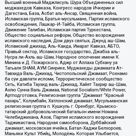
Высший военный Маджлисуль Шура Объединенных сил
моджахедов Кавказа, Конгресс народов Ичкерии и
Дагестана, База, Асбат аль-Ансар, Священная война,
Исламская группа, Братья-мусульмане, Партия исламского
освобождения, Лашкар-И-Тайба, Исламская группа,
Движение Талибан, Исламская партия Туркестана,
Общество социальных реформ, Общество возрождения
исламского наследия, Дом двух святых, Джунд аш-Шам,
Исламский джихад, Аль-Каида, Имарат Кавказ, АБТО,
Правый сектор, Исламское государство, Джабха аль-
Нусра ли-Ахль аш-Шам, Народное ополчение имени К.
Минина и Д. Пожарского, Аджр от Аллаха Субхану уа
Тагьаля SHAM, АУМ Синрике, Муджахеды джамаата Ат-
Тавхида Валь-Джихад, Чистопольский Джамаат, Рохнамо
ба суи давлати исломи, Террористическое сообщество
Сеть, Катиба Таухид валь-Джихад, Хайят Тахрир аш-Шам,
Ахлю Сунна Валь Джамаа, National Socialism/White Power,
Артподготовка, Религиозная группа “Джамаат “Красный
пахарь”, Колумбайн, Хатлонский джамаат, Мусульманская
религиозная группа п. Кушкуль г. Оренбург, Крымско-
татарский добровольческий батальон имени Номана
Челебиджихана, Азов, Партия исламского возрождения
Таджикистана, Народная самооборона, Дуббайский
джамаат, московская ячейка, Батал-Хаджи Белхороев,
Маньяки Культ Убийц, Молодёжь Которая Улыбается,