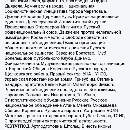
Славянский союз, Формат-18, Благородный Орден
Дьявола, Армия воли народа, Национальная
Социалистическая Инициатива города Череповца,
Духовно-Родовая Держава Русь, Русское национальное
единство, Древнерусской Инглистической церкви
Православных Староверов-Инглингов, Русский
общенациональный союз, Движение против нелегальной
иммиграции, Кровь и Честь, О свободе совести и о
религиозных объединениях, Омская организация
общественного политического движения Русское
национальное единство, Северное Братство, Клуб
Болельщиков Футбольного Клуба Динамо,
Файзрахманисты, Мусульманская религиозная организация
п. Боровский, Община Коренного Русского народа
Щелковского района, Правый сектор, УНА - УНСО,
Украинская повстанческая армия, Тризуб им. Степана
Бандеры, Братство, Белый Крест, Misanthropic division,
Религиозное объединение последователей инглиизма,
Народная Социальная Инициатива, TulaSkins,
Этнополитическое объединение Русские, Русское
национальное объединение Атака, Мечеть Мирмамеда,
Община Коренного Русского народа г. Астрахани, ВОЛЯ,
Меджлис крымскотатарского народа, Рубеж Севера, ТОЙС,
О противодействии экстремистской деятельности,
РЕВТАТПОД, Артподготовка, Штольц, В честь иконы