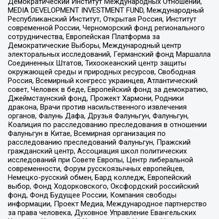
Демократический Институт Международных Отношений,
MEDIA DEVELOPMENT INVESTMENT FUND, Международный
Республиканский Институт, Открытая Россия, Институт
современной России, Черноморский фонд регионального
сотрудничества, Европейская Платформа за
Демократические Выборы, Международный центр
электоральных исследований, Германский фонд Маршалла
Соединенных Штатов, Тихоокеанский центр защиты
окружающей среды и природных ресурсов, Свободная
Россия, Всемирный конгресс украинцев, Атлантический
совет, Человек в беде, Европейский фонд за демократию,
Джеймстаунский фонд, Прожект Хармони, Родники
дракона, Врачи против насильственного извлечения
органов, Фалунь Дафа, Друзья Фалуньгун, Фалуньгун,
Коалиция по расследованию преследования в отношении
Фалуньгун в Китае, Всемирная организация по
расследованию преследований Фалуньгун, Пражский
гражданский центр, Ассоциация школ политических
исследований при Совете Европы, Центр либеральной
современности, Форум русскоязычных европейцев,
Немецко-русский обмен, Бард колледж, Европейский
выбор, Фонд Ходорковского, Оксфордский российский
фонд, Фонд Будущее России, Компания свободы
информации, Проект Медиа, Международное партнерство
за права человека, Духовное Управление Евангельских