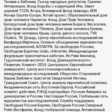
Тисима и Хабомаи, Съезд народных депутатов, Гринпис
Интернешнл, Фонд борьбы с коррупцией Инк, Завет
церквей TCCN, Агора, Всемирный фонд природы, BDR
Novaja Gazeta-Europe, Алтай проект, Образовательный дом
прав человека Чернигов, Фонд Дом Прав Человека,
Белорусский дом прав человека имени Бориса Звозскова,
Дом прав человека Тбилиси, Дом прав человека Ереван,
Дом прав человека Крым, Центр дикого лосося, TVR
Studios, ТВ Дождь, Центр европейских исследований им
Вилфрида Мартенса, Сетевое объединение журналистов
расследователей, АЛЛАТРА, За свободную Россию,
Свободная Бурятия, Uralic, UnKremlin, Международная
федерация транспортных рабочих, ИстЧам Финланд,
Гудзоновский институт, Фонд Демократического
Развития, Комитет-2024, Центрально-Европейский
университет, Центр восточноевропейских и
международных исследований, Общество Сторожевой
башни, Библии и трактатов Свидетелей Иеговы,
Гражданский Совет, Центр анализа европейской политики,
Академическая сеть Восточная Европа, Российский
комитет действия, РЭНД корпорейшн, Русская Америка за
демократию в России, Настоящая Россия, Глобальная сеть
журналистов-расследователей, Служба поддержки,
Свободная Россия Берлин, Свободная Россия Северный
Рейн-Вестфалия, Фонд глобальной помощи, Антивоенный