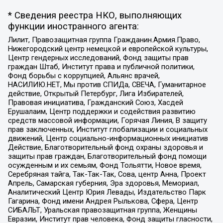
* Сведения реестра НКО, выполняющих
функции иностранного агента:
Лилит, Правозащитная группа Гражданин.Армия.Право,
Нижегородский центр немецкой и европейской культуры,
Центр гендерных исследований, Фонд защиты прав
граждан Штаб, Институт права и публичной политики,
Фонд борьбы с коррупцией, Альянс врачей,
НАСИЛИЮ.НЕТ, Мы против СПИДа, СВЕЧА, Гуманитарное
действие, Открытый Петербург, Лига Избирателей,
Правовая инициатива, Гражданский Союз, Хасдей
Ерушалаим, Центр поддержки и содействия развитию
средств массовой информации, Горячая Линия, В защиту
прав заключенных, Институт глобализации и социальных
движений, Центр социально-информационных инициатив
Действие, Благотворительный фонд охраны здоровья и
защиты прав граждан, Благотворительный фонд помощи
осужденным и их семьям, Фонд Тольятти, Новое время,
Серебряная тайга, Так-Так-Так, Сова, центр Анна, Проект
Апрель, Самарская губерния, Эра здоровья, Мемориал,
Аналитический Центр Юрия Левады, Издательство Парк
Гагарина, Фонд имени Андрея Рылькова, Сфера, Центр
СИБАЛЬТ, Уральская правозащитная группа, Женщины
Евразии, Институт прав человека, Фонд защиты гласности,