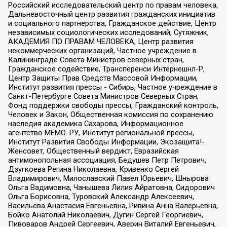
Российский исследовательский центр по правам человека,
Дальневосточный центр развития гражданских инициатив
и социального партнерства, Гражданское действие, Центр
независимых социологических исследований, Сутяжник,
АКАДЕМИЯ ПО ПРАВАМ ЧЕЛОВЕКА, Центр развития
некоммерческих организаций, Частное учреждение в
Калининграде Совета Министров северных стран,
Гражданское содействие, Трансперенси Интернешнл-Р,
Центр Защиты Прав Средств Массовой Информации,
Институт развития прессы - Сибирь, Частное учреждение в
Санкт-Петербурге Совета Министров Северных Стран,
Фонд поддержки свободы прессы, Гражданский контроль,
Человек и Закон, Общественная комиссия по сохранению
наследия академика Сахарова, Информационное
агентство МЕМО. РУ, Институт региональной прессы,
Институт Развития Свободы Информации, Экозащита!-
Женсовет, Общественный вердикт, Евразийская
антимонопольная ассоциация, Бедушев Петр Петрович,
Дзугкоева Регина Николаевна, Кривенко Сергей
Владимирович, Милославский Павел Юрьевич, Шнырова
Ольга Вадимовна, Чанышева Лилия Айратовна, Сидорович
Ольга Борисовна, Туровский Александр Алексеевич,
Васильева Анастасия Евгеньевна, Ривина Анна Валерьевна,
Бойко Анатолий Николаевич, Дугин Сергей Георгиевич,
Пивоваров Андрей Сергеевич, Аверин Виталий Евгеньевич,