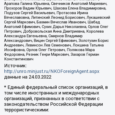
Арапова Галина Юрьевна, Свечников Анатолий Мариевич,
Прохоров Вадим Юрьевич, Шахова Елена Владимировна,
Подузов Сергей Васильевич, Протасова Ирина
Вячеславовна, Литинский Леонид Борисович, Лукашевский
Сергей Маркович, Бахмин Вячеслав Иванович, Шабад
Анатолий Ефимович, Сухих Дарья Николаевна, Орлов Олег
Петрович, Добровольская Анна Дмитриевна, Королева
Александра Евгеньевна, Смирнов Владимир
Александрович, Вицин Сергей Ефимович, Золотухин Борис
Андреевич, Левинсон Лев Семенович, Локшина Татьяна
Иосифовна, Орлов Олег Петрович, Полякова Мара
Федоровна, Резник Генри Маркович, Захаров Герман
Константинович
Источник:
http://unro.minjust.ru/NKOForeignAgent.aspx
данные на
24.03.2022
* Единый федеральный список организаций, в
том числе иностранных и международных
организаций, признанных в соответствии с
законодательством Российской Федерации
террористическими: