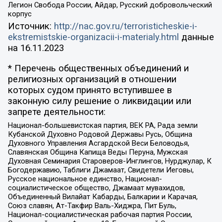
Легион Свобода России, Айдар, Русский добровольческий
корпус
Источник:
http://nac.gov.ru/terroristicheskie-i-
ekstremistskie-organizacii-i-materialy.html
данные
на
16.11.2023
* Перечень общественных объединений и
религиозных организаций в отношении
которых судом принято вступившее в
законную силу решение о ликвидации или
запрете деятельности:
Национал-большевистская партия, ВЕК РА, Рада земли
Кубанской Духовно Родовой Державы Русь, Община
Духовного Управления Асгардской Веси Беловодья,
Славянская Община Капища Веды Перуна, Мужская
Духовная Семинария Староверов-Инглингов, Нурджулар, К
Богодержавию, Таблиги Джамаат, Свидетели Иеговы,
Русское национальное единство, Национал-
социалистическое общество, Джамаат мувахидов,
Объединенный Вилайат Кабарды, Балкарии и Карачая,
Союз славян, Ат-Такфир Валь-Хиджра, Пит Буль,
Национал-социалистическая рабочая партия России,