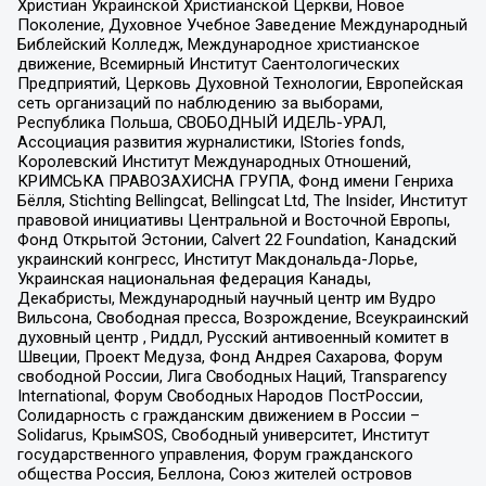
Христиан Украинской Христианской Церкви, Новое
Поколение, Духовное Учебное Заведение Международный
Библейский Колледж, Международное христианское
движение, Всемирный Институт Саентологических
Предприятий, Церковь Духовной Технологии, Европейская
сеть организаций по наблюдению за выборами,
Республика Польша, СВОБОДНЫЙ ИДЕЛЬ-УРАЛ,
Ассоциация развития журналистики, IStories fonds,
Королевский Институт Международных Отношений,
КРИМСЬКА ПРАВОЗАХИСНА ГРУПА, Фонд имени Генриха
Бёлля, Stichting Bellingcat, Bellingcat Ltd, The Insider, Институт
правовой инициативы Центральной и Восточной Европы,
Фонд Открытой Эстонии, Calvert 22 Foundation, Канадский
украинский конгресс, Институт Макдональда-Лорье,
Украинская национальная федерация Канады,
Декабристы, Международный научный центр им Вудро
Вильсона, Свободная пресса, Возрождение, Всеукраинский
духовный центр , Риддл, Русский антивоенный комитет в
Швеции, Проект Медуза, Фонд Андрея Сахарова, Форум
свободной России, Лига Свободных Наций, Transparеncy
International, Форум Свободных Народов ПостРоссии,
Солидарность с гражданским движением в России –
Solidarus, КрымSOS, Свободный университет, Институт
государственного управления, Форум гражданского
общества Россия, Беллона, Союз жителей островов