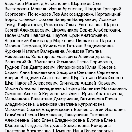
Барахоев Магомед Бекханович, Шарипков Олег
Викторович, Мошель Ирина Ароновна, Шведов Григорий
Сергеевич, Пономарев Лев Александрович, Каргалицкий
Борис Юльевич, Созаев Валерий Валерьевич, Исламов
Тимур Рифгатович, Романова Ольга Евгеньевна, Щаров
Сергей Алексадрович, Цирульников Борис Альбертович,
Гасан Ольга Павловна, Паутов Юрий Анатольевич,
Верховский Александр Маркович, Пислакова-Паркер
Марина Петровна, Кочеткова Татьяна Владимировна,
Чуркина Наталья Валерьевна, Акимова Татьяна
Николаевна, Золотарева Екатерина Александровна,
Рачинский Ян Збигневич, Жемкова Елена Борисовна,
Гудков Лев Дмитриевич, Илларионова Юлия Юрьевна,
Саранг Анна Васильевна, Захарова Светлана Сергеевна,
Аверин Владимир Анатольевич, Щур Татьяна Михайловна,
Щур Николай Алексеевич, Блинушов Андрей Юрьевич,
Мосин Алексей Геннадьевич, Гефтер Валентин Михайлович,
Симонов Алексей Кириллович, Флиге Ирина Анатольевна,
Мельникова Валентина Дмитриевна, Вититинова Елена
Владимировна, Баженова Светлана Куприяновна,
Максимов Сергей Владимирович, Беляев Сергей Иванович,
Голубева Елена Николаевна, Ганнушкина Светлана
Алексеевна, Закс Елена Владимировна, Буртина Елена
Юрьевна, Гендель Людмила Залмановна, Кокорина
Екатерина Алексеевна, Шуманов Илья Вячеславович,