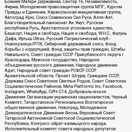
Божией Матери Державная, Сектор 16, Независимость,
Фирма, Молодежная правозащитная группа МПГ, Курсом
Правды и Единения, Каракольская инициативная группа,
Автоград Крю, Союз Славянских Сил Руси, Алля-Аят,
Благотворительный пансионат Ак Умут, Русская
республика Русь, Арестантское уголовное единство,
Башкорт, Нация и свобода, Нация и свобода, W.H.С., Фалунь
Дафа, Иртыш Ultras, Русский Патриотический клуб-
Новокузнецк/РПК, Сибирский державный союз, Фонд
борьбы с коррупцией, Фонд защиты прав граждан, Штабы
Навального, Совет граждан СССР Прикубанского округа г.
Краснодара, Мужское государство, Народное
объединение русского движения, Народное движение
Адат, Народный совет граждан РСФСР СССР
Архангельской области, Проект Штурм, Граждане СССР,
Держава Союз Советских Светлых Родов, Совет Советских
Социалистических Районов, Meta Platforms Inc, Facebook,
Instagram, WhatsApp, СИЧ-С14, Добровольческое
Движение Организации украинских националистов, Черный
Комитет, Татарстанское Региональное Всетатарское
общественное движение, Невоград, Молодежное
Демократическое Движение Весна, Верховный Совет
Татарской Автономной Советской Социалистической
Республики, Конгресс ойрат-калмыцкого народа,
Исполнительный комитет совета народных депутатов