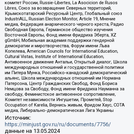
комитет России, Russie-Libertes, La Asocicion de Rusos
Libres, Союз за возвращение Северных территорий,
Крымскотатарский Ресурсный Центр, Глобальный союз
IndustriALL, Russian Election Monitor, Article 19, Мнение
медиа, Федерация анархического черного креста, Радио
Свободная Европа, Германское общество изучения
Восточной Европы, Фонд имени Фридриха Эберта, XZ
gGmbH, Мобильная академия поддержки гендерной
демократии и миротворчества, Форум имени Льва
Копелева, American Councils for International Education,
Cultural Vistas, Institute of International Education,
Антивоенное движение Антальи, Открытый диалог, Школа
международных отношений и государственной политики
им Питера Мунка, Российско-канадский демократический
альянс, Школа международных отношений им Нормана
Патерсона, Центр Гражданских Свобод, Фонд Бориса
Немцова за Свободу, Фонд имени Фридриха Науманна за
свободу, Феминистское антивоенное сопротивление,
Комитет независимости Ингушетии, Прометей, Stop
Occupation of Karelia, Вернись живым, Фридом Хаус, СОТА
медиа, Либерально-демократическая Лига Украины
Источник:
https://minjust.gov.ru/ru/documents/7756/
данные на
13.05.2024